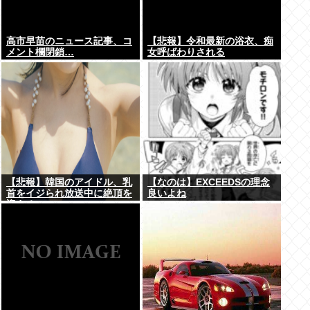
高市早苗のニュース記事、コ
【悲報】令和最新の浴衣、痴
メント欄閉鎖…
女呼ばわりされる
【悲報】韓国のアイドル、乳
【なのは】EXCEEDSの理念
首をイジられ放送中に絶頂を
良いよね
迎える...