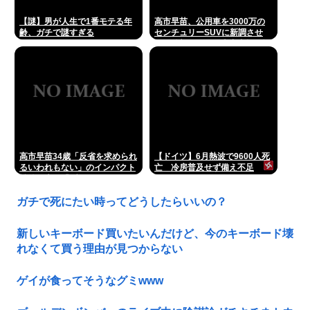
【謎】男が人生で1番モテる年
高市早苗、公用車を3000万の
齢、ガチで謎すぎる
センチュリーSUVに新調させ
る。後部ガラスは車中喫煙を撮
らせないための特殊仕様に
高市早苗34歳「反省を求められ
【ドイツ】6月熱波で9600人死
るいわれもない」のインパクト
亡 冷房普及せず備え不足
戦後日本の「ブラックボック
ス」を思う 北原みのりさん
ガチで死にたい時ってどうしたらいいの？
新しいキーボード買いたいんだけど、今のキーボード壊
れなくて買う理由が見つからない
ゲイが食ってそうなグミwww