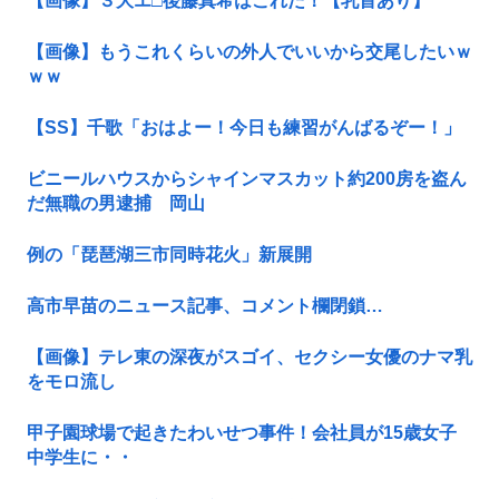
【画像】３大エ□後藤真希はこれだ！【乳首あり】
【画像】もうこれくらいの外人でいいから交尾したいｗ
ｗｗ
【SS】千歌「おはよー！今日も練習がんばるぞー！」
ビニールハウスからシャインマスカット約200房を盗ん
だ無職の男逮捕 岡山
例の「琵琶湖三市同時花火」新展開
高市早苗のニュース記事、コメント欄閉鎖…
【画像】テレ東の深夜がスゴイ、セクシー女優のナマ乳
をモロ流し
甲子園球場で起きたわいせつ事件！会社員が15歳女子
中学生に・・