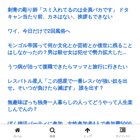
刺青の彫り師「スミ入れてるのは全員バカです」 ドタ
キャン当たり前、カネはない、挨拶もできない
ワイ、今日だけで2回風俗へ
モンゴル帝国って何か文化とか芸術とか後世に残ること
はしなかったの？男は殺せ女は犯せで勢力拡大した...
うつ病が治って復職できたらマッマと旅行に行きたい
レスバトル星人「この惑星で一番レスバが強い奴を出
せ。そいつが負けたら滅ぼす」 誰を出す？
無趣味ぼっち独身一人暮らしの人ってどうやって人生楽
しんでんの？
ぼく婚活パーティに参加、女性参加者4人で参加費5000
円、結果マッチングなし これ何回何円費やし...
ホーム
検索
トップ
サイドバー