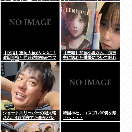
分で取り付け可、もうこれで
食わせてっと…できた！」
良くね？
⇒！
【祝福】重岡大毅がパパに！
【悲報】加藤小夏さん、演技
濵田崇裕と同時結婚発表でフ
中に惚れた俳優について触れ
ァン歓喜
てしまう
ショートスリーパーの堀大輔
靖国神社、コスプレ軍装を禁
さん、4時間寝てた事がバレ
止へ・・・
るwww