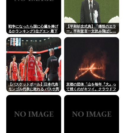
戦争になったら国に心臓を捧げ
【平和祈念式典】「痛恨のエラ
るかランキング1位グエン 最下
ー」平和宣言一文読み飛ばし…
位ジャップ
長崎市長「つい熱くなって」
NPT義務履行求める重要一文
【バスケットボール】日本代表
京都の団体「山を毎年『大』っ
モンゴル代表に敗れる バスケ男
て焼くのがキツイ。クラウドフ
子
ァンディングで支援してくださ
い」