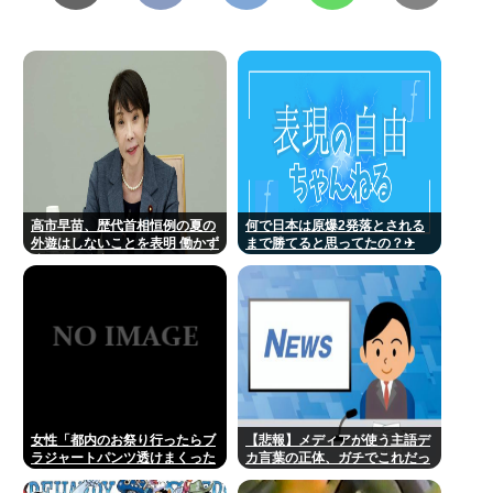
高市早苗、歴代首相恒例の夏の
何で日本は原爆2発落とされる
外遊はしないことを表明 働かず
まで勝てると思ってたの？‎✈
連日終日公邸のもよう
女性「都内のお祭り行ったらブ
【悲報】メディアが使う主語デ
ラジャートパンツ透けまくった
カ言葉の正体、ガチでこれだっ
恐らくSHEINで買ったペラペラ
たwww