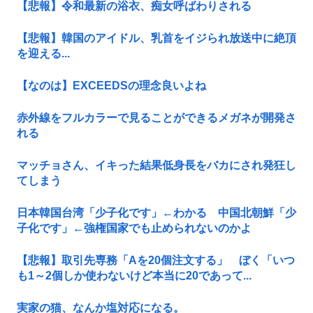
【悲報】令和最新の浴衣、痴女呼ばわりされる
【悲報】韓国のアイドル、乳首をイジられ放送中に絶頂
を迎える...
【なのは】EXCEEDSの理念良いよね
赤外線をフルカラーで見ることができるメガネが開発さ
れる
マッチョさん、イキった結果低身長をバカにされ発狂し
てしまう
日本韓国台湾「少子化です」←わかる 中国北朝鮮「少
子化です」←強権国家でも止められないのかよ
【悲報】取引先専務「Aを20個注文する」 ぼく「いつ
も1～2個しか使わないけど本当に20であって...
実家の猫、なんか塩対応になる。