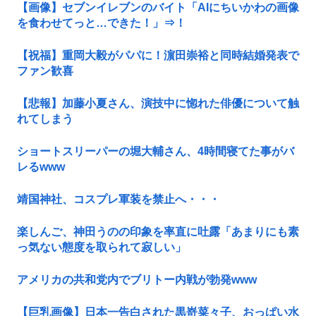
【画像】セブンイレブンのバイト「AIにちいかわの画像
を食わせてっと…できた！」⇒！
【祝福】重岡大毅がパパに！濵田崇裕と同時結婚発表で
ファン歓喜
【悲報】加藤小夏さん、演技中に惚れた俳優について触
れてしまう
ショートスリーパーの堀大輔さん、4時間寝てた事がバ
レるwww
靖国神社、コスプレ軍装を禁止へ・・・
楽しんご、神田うのの印象を率直に吐露「あまりにも素
っ気ない態度を取られて寂しい」
アメリカの共和党内でブリトー内戦が勃発www
【巨乳画像】日本一告白された黒嵜菜々子、おっぱい水