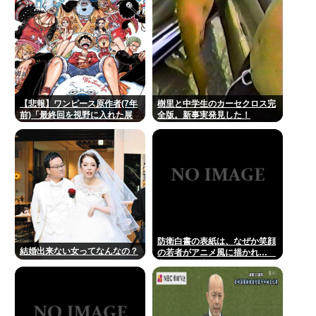
の浴衣着てる女の子がいる」
【悲報】ワンピース原作者(7年
樹里と中学生のカーセクロス完
前)「最終回を視野に入れた展
全版。新事実発見した！
開がもう始まっています！」
防衛白書の表紙は、なぜか笑顔
結婚出来ない女ってなんなの？
の若者がアニメ風に描かれ…
安保政策の大転換とのチグハグ
感に戸惑いの声