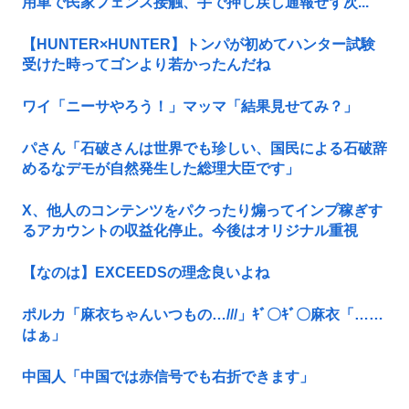
用車で民家フェンス接触、手で押し戻し通報せず次...
【HUNTER×HUNTER】トンパが初めてハンター試験
受けた時ってゴンより若かったんだね
ワイ「ニーサやろう！」マッマ「結果見せてみ？」
パさん「石破さんは世界でも珍しい、国民による石破辞
めるなデモが自然発生した総理大臣です」
X、他人のコンテンツをパクったり煽ってインプ稼ぎす
るアカウントの収益化停止。今後はオリジナル重視
【なのは】EXCEEDSの理念良いよね
ポルカ「麻衣ちゃんいつもの…///」ｷﾞ〇ｷﾞ〇麻衣「……
はぁ」
中国人「中国では赤信号でも右折できます」