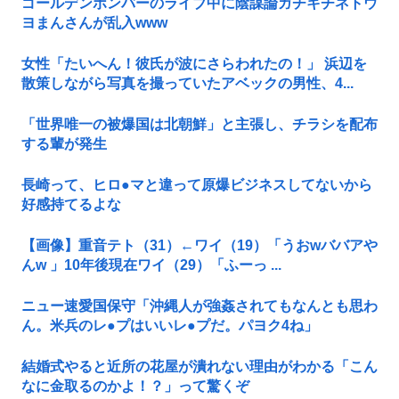
ゴールデンボンバーのライブ中に陰謀論ガチキチネトウ
ヨまんさんが乱入www
女性「たいへん！彼氏が波にさらわれたの！」 浜辺を
散策しながら写真を撮っていたアベックの男性、4...
「世界唯一の被爆国は北朝鮮」と主張し、チラシを配布
する輩が発生
長崎って、ヒロ●マと違って原爆ビジネスしてないから
好感持てるよな
【画像】重音テト（31）←ワイ（19）「うおwババアや
んw 」10年後現在ワイ（29）「ふーっ ...
ニュー速愛国保守「沖縄人が強姦されてもなんとも思わ
ん。米兵のレ●プはいいレ●プだ。パヨク4ね」
結婚式やると近所の花屋が潰れない理由がわかる「こん
なに金取るのかよ！？」って驚くぞ