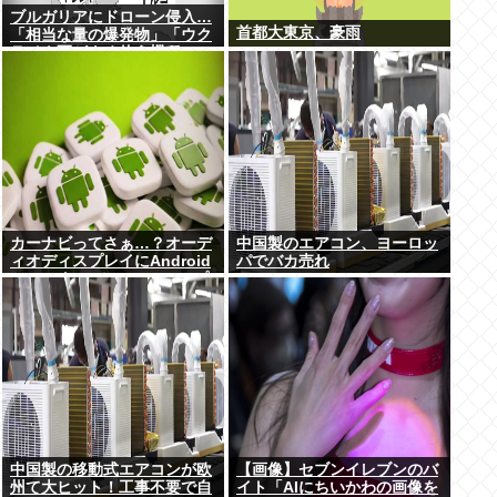
ブルガリアにドローン侵入…
首都大東京、豪雨
「相当な量の爆発物」「ウク
ライナ軍がよく使う機種」
カーナビってさぁ…？オーデ
中国製のエアコン、ヨーロッ
ィオディスプレイにAndroid
パでバカ売れ
autoつないでGoogleマップ
とかcocchiとかナビリンクで
マジで十分だよな…
中国製の移動式エアコンが欧
【画像】セブンイレブンのバ
州て大ヒット！工事不要で自
イト「AIにちいかわの画像を