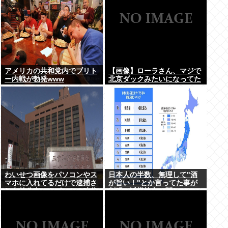
アメリカの共和党内でブリト
【画像】ローラさん、マジで
ー内戦が勃発www
北京ダックみたいになってた
わいせつ画像をパソコンやス
日本人の半数、無理して"酒
マホに入れてるだけで逮捕さ
が旨い！"とか言ってた事が
れ名前公表、クビになる時代
判明。近畿地方に関しては6
アメリカの情報機関が警察庁
割が下戸
に情報提供