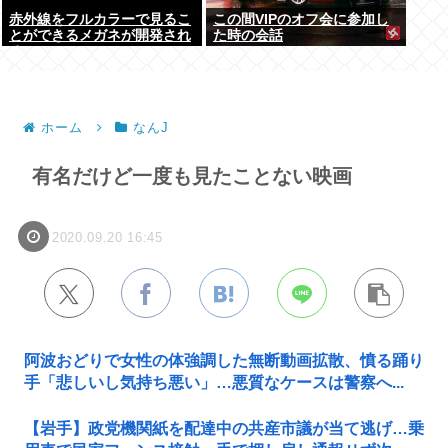
赤外線をフルカラーで見るこ
この間VIPのオフ会に参加し
とができるメガネが開発され
た時の会話
る
ホーム
なんJ
有名だけど一度も見たことない映画
2020.09.20 16:45
阿波おどりで女性の体強調した無断動画拡散、憤る踊り
手「悲しいし気持ち悪い」…悪質なケースは警察へ...
【岩手】政党機関紙を配達中の共産市議が当て逃げ…乗