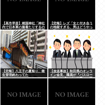
【高市早苗】靖国神社「神社
【悲報】レズ「女と付き合う
内で日本軍の服着たりするの
の地獄すぎる、男はどうやっ
やめろ！」遊就館のお土産屋
て耐えてんの？」
がこちら
【悲報】八王子の夏祭り、衛
【放送事故】秋田県のオンラ
生管理終わってた
イン会見、職員が『バスロー
ブ姿』＆『たばこ片手』で登
場し大炎上