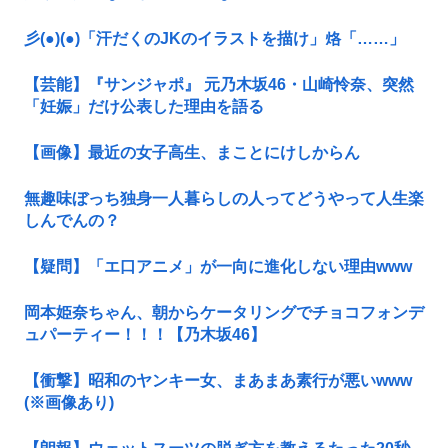
彡(●)(●)「汗だくのJKのイラストを描け」烙「……」
【芸能】『サンジャポ』 元乃木坂46・山崎怜奈、突然
「妊娠」だけ公表した理由を語る
【画像】最近の女子高生、まことにけしからん
無趣味ぼっち独身一人暮らしの人ってどうやって人生楽
しんでんの？
【疑問】「エ口アニメ」が一向に進化しない理由www
岡本姫奈ちゃん、朝からケータリングでチョコフォンデ
ュパーティー！！！【乃木坂46】
【衝撃】昭和のヤンキー女、まあまあ素行が悪いwww
(※画像あり)