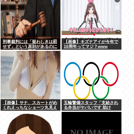
刑事裁判には「疑わしきは罰
【画像】キズナアイが今年で
せず」という原則があるのに
10周年ってマジ？www
なぜ「性交の同意がなかっ
た」という確かめようが無い
もので有罪になるの？
【画像】サナ、スカートがめ
五輪警備スタッフ「支給され
くれえっちなショーツ丸見え
る弁当がヤバいです 助け
www
て…」