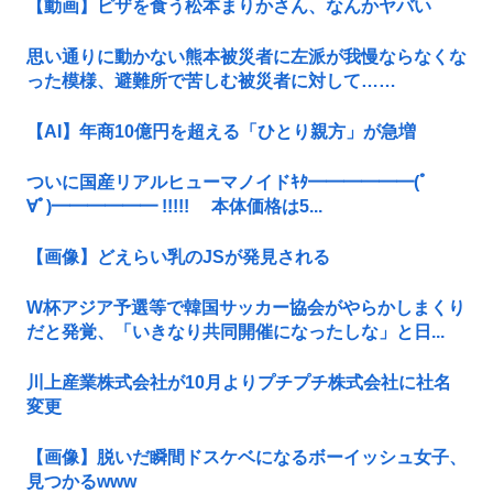
【動画】ピザを食う松本まりかさん、なんかヤバい
思い通りに動かない熊本被災者に左派が我慢ならなくな
った模様、避難所で苦しむ被災者に対して……
【AI】年商10億円を超える「ひとり親方」が急増
ついに国産リアルヒューマノイドｷﾀ━━━━━━(ﾟ
∀ﾟ)━━━━━━ !!!!! 本体価格は5...
【画像】どえらい乳のJSが発見される
W杯アジア予選等で韓国サッカー協会がやらかしまくり
だと発覚、「いきなり共同開催になったしな」と日...
川上産業株式会社が10月よりプチプチ株式会社に社名
変更
【画像】脱いだ瞬間ドスケベになるボーイッシュ女子、
見つかるwww