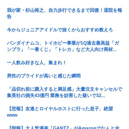
我が家・杉山裕之、自力歩行できるまで回復！退院を報
告
今からジュニアアイドルで抜くからおすすめ教えろ
バンダイナムコ、トイホビー事業が1Q過去最高益「ガ
ンプラ」「一番くじ」「トレカ」など大人向け商材...
一人飲み好きな人、集まれ！
男性のプライドが高いと感じた瞬間
「品切れ前に購入すると満足感」大量注文キャンセルで
集英社の損失43億円 業務を妨害した疑いで32...
【悲報】友達とロイヤルホストに行った息子、絶望
www
【朗報】大人気漫画「GANTZ」がAmazonでなんと全