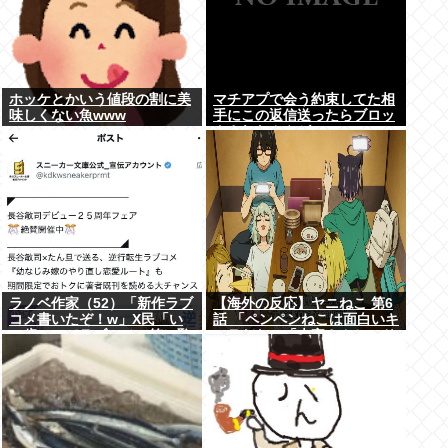
ホッケとかいう値段の割に美
マチアプで会う約束してた相
味しくない魚www
手にこの返信送ったらブロッ
クされたんやが
ラノベ作家（52）「新作ラブ
【海外の反応】ヤニねこ 第6
コメ書いたぞ！w」X民「い
話 「ペンペンねこは面白いキ
い歳こいてラブコメ（笑）恥
ャラだな」「大家さんとのド
ずかしくないの？」
ライブのシーン、リアルすぎ
て辛かった」