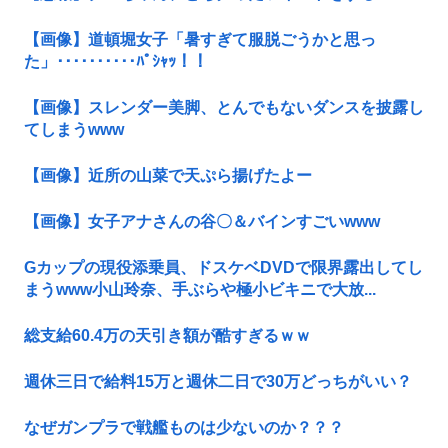
【画像】道頓堀女子「暑すぎて服脱ごうかと思っ
た」･･････････ﾊﾟｼｬｯ！！
【画像】スレンダー美脚、とんでもないダンスを披露し
てしまうwww
【画像】近所の山菜で天ぷら揚げたよー
【画像】女子アナさんの谷〇＆バインすごいwww
Gカップの現役添乗員、ドスケベDVDで限界露出してし
まうwww小山玲奈、手ぶらや極小ビキニで大放...
総支給60.4万の天引き額が酷すぎるｗｗ
週休三日で給料15万と週休二日で30万どっちがいい？
なぜガンプラで戦艦ものは少ないのか？？？