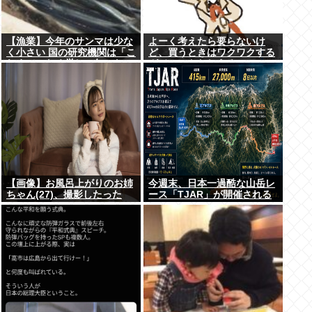
【漁業】今年のサンマは少な
よーく考えたら要らないけ
く小さい 国の研究機関は「こ
ど、買うときはワクワクする
れまでになく厳しい年にな
ガジェットおしえろ
る」
【画像】お風呂上がりのお姉
今週末、日本一過酷な山岳レ
ちゃん(27)、撮影したった
ース「TJAR」が開催される
www