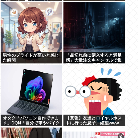
プラ」「一番くじ」「トレ
カ」など大人向け商材好調で
男性のプライドが高いと感じ
「品切れ前に購入すると満足
た瞬間
感」大量注文キャンセルで集
英社の損失43億円 業務を妨
害した疑いで32歳女を逮捕
オタク「パソコン自作できま
【悲報】友達とロイヤルホス
す」DQN「自分で車やバイク
トに行った息子、絶望www
いじれます」