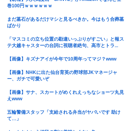
巻100円ｗｗｗｗｗｗ
まだ墓石があるだけマシと見るべきか。今はもう合葬墓
ばかり
「マスコミの立ち位置の勘違いっぷりがすごい」と報ス
テ大越キャスターの台詞に視聴者絶句、高市とトラ...
【画像】キズナアイが今年で10周年ってマジ？www
【画像】NHKに出た仙台育英の野球部JKマネージャ
ー、ガチで可愛いぞ
【画像】サナ、スカートがめくれえっちなショーツ丸見
えwww
五輪警備スタッフ「支給される弁当がヤバいです 助け
て…」