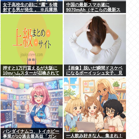
女子高校生の顔に “霧” を噴
中国の最新スマホ遂に
射する男が発生 。 ※兵庫県
9070mAh（そこらの最新ス
伊丹市
マホの約2倍）のバッテリー
を積んでしまうwww
押すと1万円貰えるが大阪に
【画像】脱いだ瞬間ドスケベ
10mハムスターが召喚されて
になるボーイッシュ女子、見
しまうボタン
つかるwww
バンダイナムコ、トイホビー
一人飲み好きな人、集まれ！
事業が1Q過去最高益「ガン