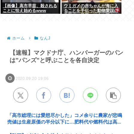
【画像】高市早苗、殺される
ウミガメの赤ちゃんが海に入
ことに怯え始めるwww
ることを手伝った動物愛誤の
偽善者、最悪の結末を迎える
ホーム
なんJ
【速報】マクドナ庁、ハンバーガーのパン
は”パンズ”と呼ぶことを各自決定
2020.09.20 19:06
「高市総理には愛想尽かした」コメ余りに農家が悲鳴
売値は生産原価の半分以下に…肥料代や燃料代は高...