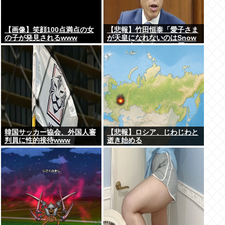
【画像】笑顔100点満点の女
【悲報】竹田恒泰「愛子さま
の子が発見されるwww
が天皇になれないのはSnow
Manに女がいないのと同じ」
X民「養子案はSnow Manに
竹田恒泰が入るようなもの」
韓国サッカー協会、外国人審
【悲報】ロシア、じわじわと
判員に性的接待www
逝き始める