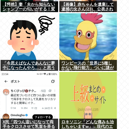
【愕然】妻「夫から知らない
【画像】赤ちゃんを遺棄して
シャンプーの匂いがする！変
逮捕の女さん(23)、公表され
な店に行ってるに違いな
た美人すぎるご尊顔がこちら
い！！！」探偵「調べたとこ
⇒www
ろ･･･」⇒結果ｗｗ
「今思えばなんであんなに夢
ワンピースの「世界に5種し
中になったんやろ…」と思う
かない飛行能力」ついに謎が
コンテンツ
判明するwww
X民「四つん這いになって両
ロキソニン「どんな痛みも治
手をクロスさせて乳首を弄る
しちゃいますw」←現代のエ