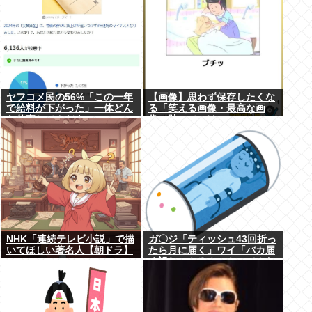
ヤフコメ民の56%「この一年
【画像】思わず保存したくな
で給料が下がった」一体どん
る「笑える画像・最高な画
な仕事してんだよこいつ
像」貼っていけwww
ら！？
NHK「連続テレビ小説」で描
ガ〇ジ「ティッシュ43回折っ
いてほしい著名人【朝ドラ】
たら月に届く」ワイ「バカ届
く訳ねーやろ！ｗやってみた
ろ！ｗ」