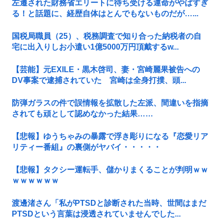
左遷された財務省エリートに待ち受ける運命がやばすぎ
る！と話題に、経歴自体はとんでもないものだが…...
国税局職員（25）、税務調査で知り合った納税者の自
宅に出入りしお小遣い1億5000万円頂戴するw...
【芸能】元EXILE・黒木啓司、妻・宮崎麗果被告への
DV事案で逮捕されていた 宮崎は全身打撲、頭...
防弾ガラスの件で誤情報を拡散した左派、間違いを指摘
されても頑として認めなかった結果……
【悲報】ゆうちゃみの暴露で浮き彫りになる『恋愛リア
リティー番組』の裏側がヤバイ・・・・・
【悲報】タクシー運転手、儲かりまくることが判明ｗｗ
ｗｗｗｗｗｗ
渡邊渚さん「私がPTSDと診断された当時、世間はまだ
PTSDという言葉は浸透されていませんでした...