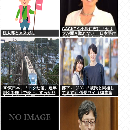
GACKTや小沢仁志に「セリ
桃太郎とメスガキ
フが聞き取れない」 日本語作
品を字幕で見る人が増えてい
る背景
JR東日本、「トクだ値」通年
部下♀（23）「彼氏と同棲し
割引を廃止で炎上。すっかり
てます」 係長ワイ（36歳童
金の亡者と成り下がったな
貞）「えっ…？」