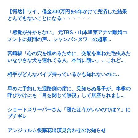
【愕然】ワイ、借金300万円を5年かけて完済した結果
とんでもないことになる・・・・・・
「感覚が分からない」 元TBS・山本里菜アナの離婚コ
メントに疑問の声… シャンパンタワーの超豪...
宮崎駿「心の穴を埋めるために、交配を重ねた毛虫みた
いな小さな犬を連れてる人、本当に醜い」←これど...
相手がどんなパイプ持っているかも知れないのに…
早めに予約した通路側の席に、見知らぬ母子が。車掌の
呼びかけにも「目を閉じて無視」して居座られまし...
ショートスリーパーさん「寝たほうがいいのでは？」に
ブチギレ
アンジュルム後藤花出演見合わせのお知らせ