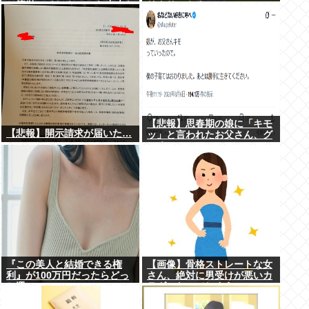
と簡単にイケる」 これ出来な
リクサーやろ…
いヤツはゲイ
【悲報】思春期の娘に「キモ
【悲報】開示請求が届いた…
ッ」と言われたお父さん、グ
レる
『この美人と結婚できる権
【画像】骨格ストレートな女
利』が100万円だったらどっ
さん、絶対に男受けが悪いカ
ち選ぶwww
ラダになってしまうｗｗｗ