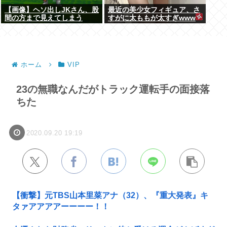
【画像】ヘソ出しJKさん、股
最近の美少女フィギュア、さ
間の方まで見えてしまう
すがに太ももが太すぎwww
www
ホーム
VIP
23の無職なんだがトラック運転手の面接落
ちた
2020.09.20 19:19
【衝撃】元TBS山本里菜アナ（32）、『重大発表』キ
タァアアアアーーーー！！