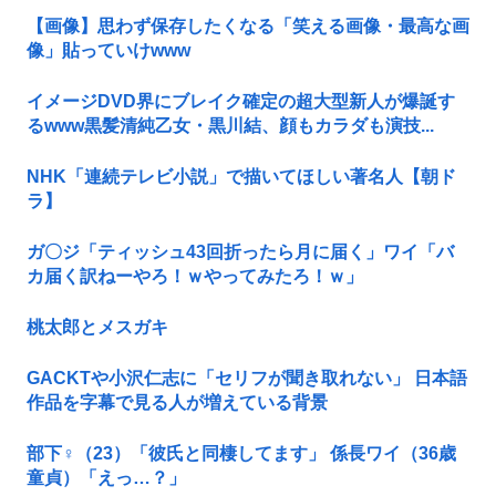
【画像】思わず保存したくなる「笑える画像・最高な画
像」貼っていけwww
イメージDVD界にブレイク確定の超大型新人が爆誕す
るwww黒髪清純乙女・黒川結、顔もカラダも演技...
NHK「連続テレビ小説」で描いてほしい著名人【朝ド
ラ】
ガ〇ジ「ティッシュ43回折ったら月に届く」ワイ「バ
カ届く訳ねーやろ！ｗやってみたろ！ｗ」
桃太郎とメスガキ
GACKTや小沢仁志に「セリフが聞き取れない」 日本語
作品を字幕で見る人が増えている背景
部下♀（23）「彼氏と同棲してます」 係長ワイ（36歳
童貞）「えっ…？」