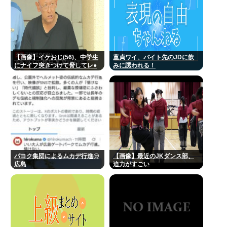
【画像】イケおじ(56)、中学生
童貞ワイ、バイト先のJDに飲
にナイフ突きつけて脅してレ●
みに誘われる！
プwww
パヨク集団によるムカデ行進@
【画像】最近のJKダンス部、
広島
迫力がすごい