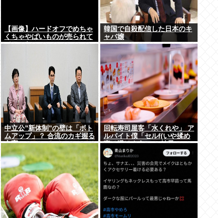
【画像】ハードオフでめちゃ
韓国で自殺配信した日本のキ
くちゃやばいものが売られて
ャバ嬢
てワロたwww
中立公”新体制”の壁は「ボト
回転寿司屋客「水くれや」 ア
ムアップ」？ 合流のカギ握る
ルバイト僕「セルf(いや揉め
立憲
事は避けよう)」→結果ｗｗ