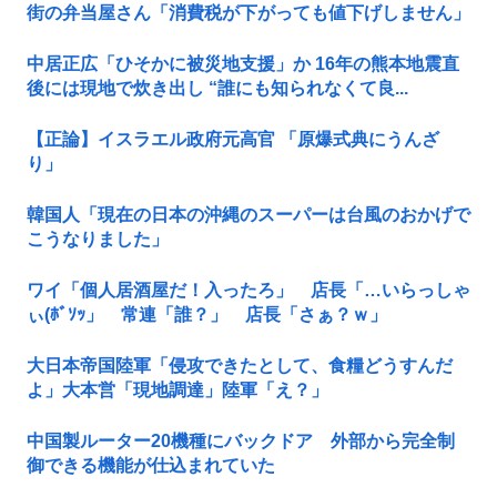
街の弁当屋さん「消費税が下がっても値下げしません」
中居正広「ひそかに被災地支援」か 16年の熊本地震直
後には現地で炊き出し “誰にも知られなくて良...
【正論】イスラエル政府元高官 「原爆式典にうんざ
り」
韓国人「現在の日本の沖縄のスーパーは台風のおかげで
こうなりました」
ワイ「個人居酒屋だ！入ったろ」 店長「…いらっしゃ
ぃ(ﾎﾞｿｯ」 常連「誰？」 店長「さぁ？ｗ」
大日本帝国陸軍「侵攻できたとして、食糧どうすんだ
よ」大本営「現地調達」陸軍「え？」
中国製ルーター20機種にバックドア 外部から完全制
御できる機能が仕込まれていた