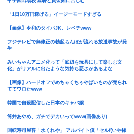
甲子園出場校 猛暑と資金難に苦しむ
「1日10万円稼げる」イージーモードすぎる
【画像】令和のタイパJK、レベチwww
フジテレビで無修正の勃起ちんぽが流れる放送事故が発
生
みいちゃんアニメ化って「底辺を玩具にして楽しむ文
化」がリアルに出たような気持ち悪さがあるよな
【画像】ハードオフでめちゃくちゃやばいものが売られ
ててワロたwww
韓国で自殺配信した日本のキャバ嬢
筒井あやめ、ガチでデカいってwww(画像あり)
回転寿司屋客「水くれや」 アルバイト僕「セルf(いや揉