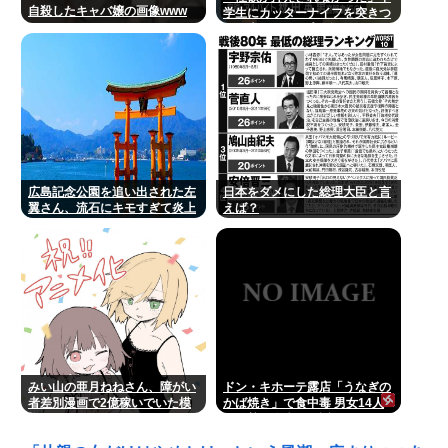
自殺したキャバ嬢の画像www
学生にカッターナイフを突きつ
けて脅し、レ●プ。自称・アル
バイトの秋田英男(56)が逮捕さ
れる
広島記念公園を追い出された左
日本をダメにした総理大臣と言
翼さん、流石にキモすぎて炎上
えば？
みい山の亜月ねねさん、障がい
ドン・キホーテ露店「うなぎの
者差別漫画で2億稼いでいた模
かば焼き」で食中毒 男女14人
様www
が発熱や腹痛など訴え…サルモ
ネラ属の菌検出