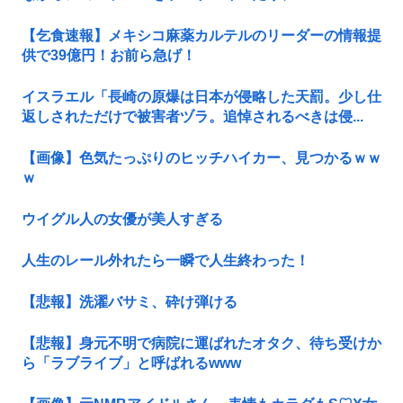
【乞食速報】メキシコ麻薬カルテルのリーダーの情報提
供で39億円！お前ら急げ！
イスラエル「長崎の原爆は日本が侵略した天罰。少し仕
返しされただけで被害者ヅラ。追悼されるべきは侵...
【画像】色気たっぷりのヒッチハイカー、見つかるｗｗ
ｗ
ウイグル人の女優が美人すぎる
人生のレール外れたら一瞬で人生終わった！
【悲報】洗濯バサミ、砕け弾ける
【悲報】身元不明で病院に運ばれたオタク、待ち受けか
ら「ラブライブ」と呼ばれるwww