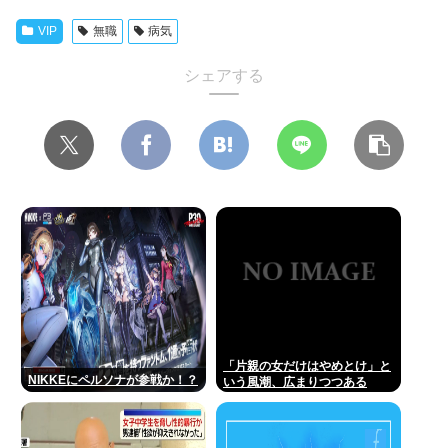
VIP
無職
病気
シェアする
「片親の女だけはやめとけ」と
NIKKEにペルソナが参戦か！？
いう風潮、広まりつつある