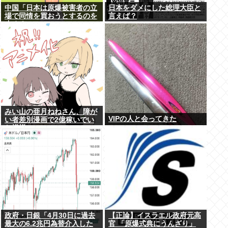
中国「日本は原爆被害者の立
日本をダメにした総理大臣と
場で同情を買おうとするのを
言えば？
止めろ」
みい山の亜月ねねさん、障が
VIPの人と会ってきた
い者差別漫画で2億稼いでい
た模様www
政府・日銀「4月30日に過去
【正論】イスラエル政府元高
最大の6.2兆円為替介入した
官 「原爆式典にうんざり」