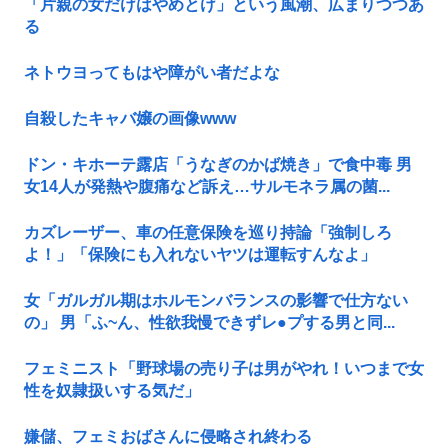
「片親の女だけはやめとけ」という風潮、広まりつつあ
る
ネトウヨってもはや障がい者だよな
自殺したキャバ嬢の画像www
ドン・キホーテ露店「うなぎのかば焼き」で食中毒 男
女14人が発熱や腹痛など訴え…サルモネラ属の菌...
カズレーザー、車の任意保険を巡り持論「強制しろ
よ！」「保険にも入れないヤツは運転すんなよ」
女「ガルガル期はホルモンバランスの影響で仕方ない
の」 男「ふ~ん、性欲我慢できずレ●プする男と同...
フェミニスト「野球場の売り子は男がやれ！いつまで女
性を奴隷扱いする気だ」
嫌儲、フェミおばさんに侵略され終わる