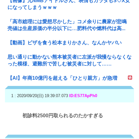
【画像】元NMBアイドルさん、表情もカラダもS♡X女
になってしまうｗｗｗ
「高市総理には愛想尽かした」コメ余りに農家が悲鳴
売値は生産原価の半分以下に…肥料代や燃料代は高...
【動画】ピザを食う松本まりかさん、なんかヤバい
思い通りに動かない熊本被災者に左派が我慢ならなくな
った模様、避難所で苦しむ被災者に対して……
【AI】年商10億円を超える「ひとり親方」が急増
1 : 2020/09/20(日) 19:39:07.073
ID:ES77ApPh0
初診料2500円取られるのたかすぎる