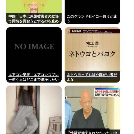
中国「日本は原爆被害者の立場
このグランドセイコー買うか迷
で同情を買おうとするのを止め
う
ろ」
エアコン業者「エアコンスプレ
ネトウヨってもはや障がい者だ
ー使う人はどこまで洗浄したい
よな
の？室内に風を送り込んでるフ
ァンは汚いままですよ」331.5
万バズ
「性欲が抑えきれなかった」中