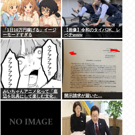
「1日10万円稼げる」イージ
【画像】令和のタイパJK、レ
ーモードすぎる
ベチwww
みいちゃんアニメ化って「底
開示請求が届いた…
辺を玩具にして楽しむ文化」
がリアルに出たような気持ち
悪さがあるよな