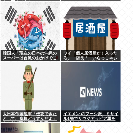
よ！褒めてよ！」
韓国人「現在の日本の沖縄の
ワイ「個人居酒屋だ！入った
スーパーは台風のおかげでこ
ろ」 店長「…いらっしゃぃ
うなりました」
(ﾎﾞｿｯ」 常連「誰？」 店
長「さぁ？ｗ」
大日本帝国陸軍「侵攻できた
イエメン のフーシ派、ミサイ
として、食糧どうすんだよ」
ル1発でサウジアラビア軍を
大本営「現地調達」陸軍
全滅させてしまうww
「え？」