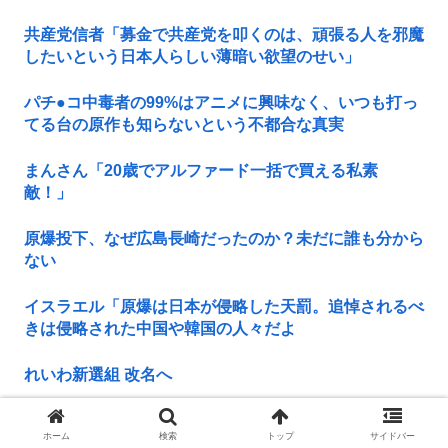
共産党信者「募金で共産党を叩くのは、頑張る人を邪魔
したいという日本人らしい薄暗い欲望のせい」
パチ●コ中毒者の99%はアニメに興味なく、いつも打っ
てる台の原作も知らないという不都合な真実
まんさん「20歳でアルファード一括で買える私素
敵！」
原爆投下、なぜ広島長崎だったのか？未だに誰も分から
ない
イスラエル「原爆は日本が侵略した天罰。追悼されるべ
きは侵略された中国や韓国の人々だよ
れいわ新選組 改名へ
【画像】カノカリ女、あまりにもセクロスすぎるグッズ
ホーム
検索
トップ
サイドバー
にされてしまい炎上wxwxwxwxwxwxwx...