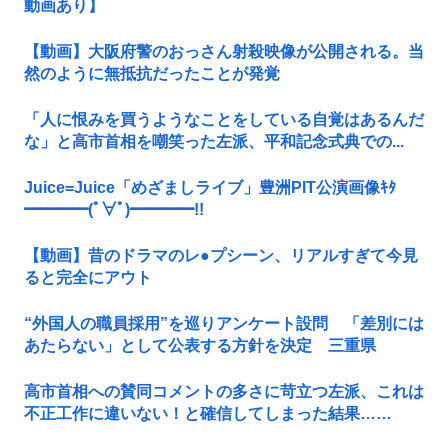
動画あり】
【動画】大阪府警のおっさん射殺映像が公開される。当
然のように無抵抗だったことが発覚
「人に恨みを買うようなことをしている自覚はあるんだ
な」と高市首相を嘲笑った左派、平和記念式典での...
Juice=Juice「めざましライブ」豊洲PIT公演画像ｷﾀ
━━━━(ﾟ∀ﾟ)━━━━!!
【動画】昔のドラマのレ●プシーン、リアルすぎて今見
ると完全にアウト
“外国人の職員採用”を巡りアンケート設問 「差別には
あたらない」として公表する方針を決定 三重県
高市首相への賛同コメントの多さに苛立つ左派、これは
不正工作に違いない！と確信してしまった結果……