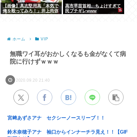
【画像】具志堅用高「本気で
高市早苗首相、ちょけすぎて
俺を殴ってみろ！」井上尚弥
民ブチギレwww
「マジっすか…わかりまし
た…！！」⇒！
ホーム
VIP
無職ワイ耳がおかしくなるも金がなくて病
院に行けずｗｗｗ
2020.09.20 21:40
宮﨑あずさアナ セクシーノースリーブ！！
鈴木奈穂子アナ 袖口からインナーチラ見え！！【GIF