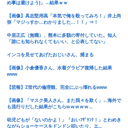
め事は避けよう)」→結果ｗｗ
【画像】具志堅用高「本気で俺を殴ってみろ！」井上尚
弥「マジっすか…わかりました…！！」⇒！
中居正広（無職）、熊本に多額の寄付していた。知人
「誰にも知られなくてもいい、と公表してない」
インコを見せてあげたおじいさん、捕まる
【画像】小倉優香さん、水着グラビア復帰した結果
www
【悲報】Z世代の倫理観、完全にぶっ壊れるwww
【画像】「マスク美人さん、また我々を欺く」←海外で
も流行りだした結果がこちらw w w w w ...
幼児どもが「ないのかよ！」「おいﾌｻﾞｹﾝﾅ！」とわめき
ながらショーケースをドンドン叩いたり、エ...