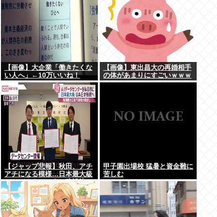
【画像】大企業「働きたくな
【画像】東出昌大の再婚相手
い人へ」←10万いいね！
の体があまりにすごいｗｗｗ
【ジャップ悲報】秋田、アチ
甲子園出場校 猛暑と資金難に
アチになる模様…日本最大級
苦しむ
のAIデータセンター建設決
定！整備費は2兆円！