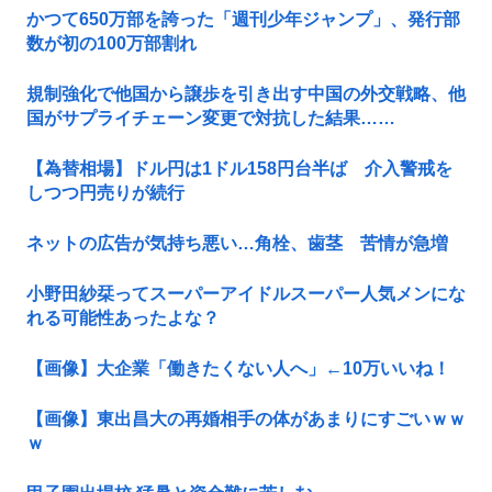
かつて650万部を誇った「週刊少年ジャンプ」、発行部
数が初の100万部割れ
規制強化で他国から譲歩を引き出す中国の外交戦略、他
国がサプライチェーン変更で対抗した結果……
【為替相場】ドル円は1ドル158円台半ば 介入警戒を
しつつ円売りが続行
ネットの広告が気持ち悪い…角栓、歯茎 苦情が急増
小野田紗栞ってスーパーアイドルスーパー人気メンにな
れる可能性あったよな？
【画像】大企業「働きたくない人へ」←10万いいね！
【画像】東出昌大の再婚相手の体があまりにすごいｗｗ
ｗ