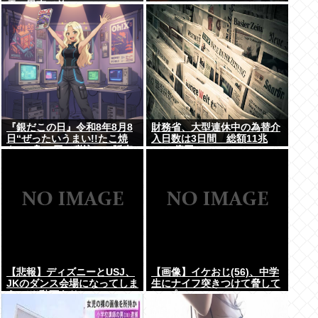
需の恩恵で差
『銀だこの日』令和8年8月8
財務省、大型連休中の為替介
日“ぜったいうまい!!たこ焼
入日数は3日間 総額11兆
を、1舟88円（税込）で販売
7349億円
へ
【悲報】ディズニーとUSJ、
【画像】イケおじ(56)、中学
JKのダンス会場になってしま
生にナイフ突きつけて脅して
う （※動画あり）
レ●プwww