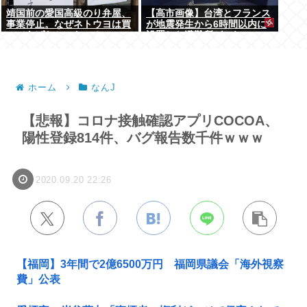
靖国前の愛国高級のり弁屋、
【高市画像】台湾とフランス
事業停止。なぜネトウヨは買
が地震発生から6時間以内に
ってあげなかったの？
設置した避難所がこれwww
ホーム
なんJ
【悲報】コロナ接触確認アプリCOCOA、
陽性登録814件、バグ報告数千件ｗｗｗ
2020.09.20 22:26
【福岡】3年間で2億6500万円 福岡県議会「海外視察
費」公表