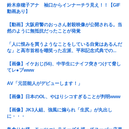
鈴木奈穂子アナ 袖口からインナーチラ見え！！【GIF
動画あり】
【動画】大阪府警のおっさん射殺映像が公開される。当
然のように無抵抗だったことが発覚
「人に恨みを買うようなことをしている自覚はあるんだ
な」と高市首相を嘲笑った左派、平和記念式典での...
【画像】イケおじ(56)、中学生にナイフ突きつけて脅し
てレ●プwww
AV「元芸能人がデビューします！」
【画像】日本のOL、やはりシコすぎることが判明www
【画像】JK3人組、強風に煽られ「生尻」が丸出し
に・・・