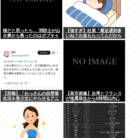
猫だと思ったら… 消防士が山
【強すぎ】社員「最近遅刻多
火事から救ったのはボブキャ
いね？お金もらってんだから
ットの赤ちゃん！
ちゃんとして」バイトワイ
「遅刻分はもらってないで
す」
【悲報】「おっさんの自堕落
【高市画像】台湾とフランス
生活を美少女にやらせるアニ
が地震発生から6時間以内に
メ」、増えすぎてフェミにバ
設置した避難所がこれwww
レるwww