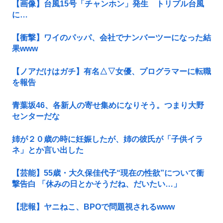
【画像】台風15号「チャンホン」発生 トリプル台風
に…
【衝撃】ワイのパッパ、会社でナンバーツーになった結
果www
【ノアだけはガチ】有名△▽女優、プログラマーに転職
を報告
青葉坂46、各新人の寄せ集めになりそう。つまり大野
センターだな
姉が２０歳の時に妊娠したが、姉の彼氏が「子供イラ
ネ」とか言い出した
【芸能】55歳・大久保佳代子“現在の性欲”について衝
撃告白 「休みの日とかそうだね、だいたい…」
【悲報】ヤニねこ、BPOで問題視されるwww