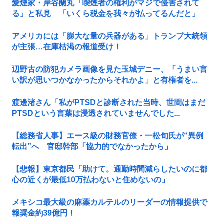
愛煙家・岸谷蘭丸「喫煙者の権利がマジで侵害されて
る」と私見 「いくら税金を我々が払ってるんだと」
アメリカには「膨大な量の兵器がある」トランプ大統領
が主張…在庫枯渇の報道受け！
辺野古の防犯カメラ画像を見た玉城デニー、「うまい言
い訳が思いつかなかったからそれかよ」と有権者を...
渡邊渚さん「私がPTSDと診断された当時、世間はまだ
PTSDという言葉は浸透されていませんでした...
【総務省人事】エース級の財務官僚・一松旬氏が“異例
転出”へ 官邸幹部「協力的でなかったから」
【悲報】東京都民「助けて。通勤時間減らしたいのに都
心の近くが最低10万払わないと住めないの」
メキシコ最大級の麻薬カルテルのリーダーの情報提供で
報奨金約39億円！