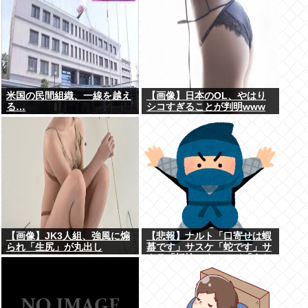
米国の民間組織、一線を越え
【画像】日本のOL、やはり
る…
シコすぎることが判明www
【画像】JK3人組、強風に煽
【悲報】ナルト「口寄せは蝦
られ「生尻」が丸出し
蟇です」サスケ「蛇です」サ
に・・・
クラ「蛞蝓です」ワイ「うお
おお！！」