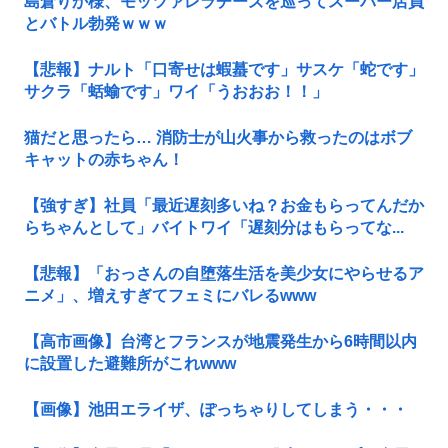
島倉りか様、モッツァレラチーズを巡ってスーパー店員
とバトル勃発ｗｗｗ
【悲報】ナルト「口寄せは蝦蟇です」サスケ「蛇です」
サクラ「蛞蝓です」ワイ「うおおお！！」
猫だと思ったら… 消防士が山火事から救ったのはボブ
キャットの赤ちゃん！
【強すぎ】社員「最近遅刻多いね？お金もらってんだか
らちゃんとして」バイトワイ「遅刻分はもらってな...
【悲報】「おっさんの自堕落生活を美少女にやらせるア
ニメ」、増えすぎてフェミにバレるwww
【高市画像】台湾とフランスが地震発生から6時間以内
に設置した避難所がこれwww
【画像】池田エライザ、ぽっちゃりしてしまう・・・