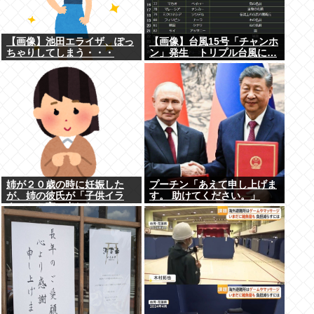
【画像】池田エライザ、ぽっ
【画像】台風15号「チャンホ
ちゃりしてしまう・・・
ン」発生 トリプル台風に…
姉が２０歳の時に妊娠した
プーチン「あえて申し上げま
が、姉の彼氏が「子供イラ
す。 助けてください。」
ネ」とか言い出した