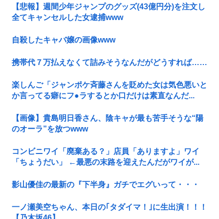
【悲報】週間少年ジャンプのグッズ(43億円分)を注文し
全てキャンセルした女逮捕www
自殺したキャバ嬢の画像www
携帯代７万払えなくて詰みそうなんだがどうすれば……
楽しんご「ジャンポケ斉藤さんを貶めた女は気色悪いと
か言ってる癖にフ●ラするとか口だけは素直なんだ...
【画像】貴島明日香さん、陰キャが最も苦手そうな“陽
のオーラ”を放つwww
コンビニワイ「廃棄ある？」店員「ありますよ」ワイ
「ちょうだい」 ←最悪の末路を迎えたんだがワイが...
影山優佳の最新の『下半身』ガチでエグいって・・・
一ノ瀬美空ちゃん、本日の｢タダイマ！｣に生出演！！！
【乃木坂46】