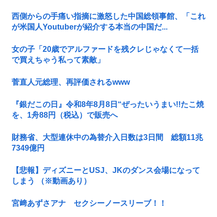
西側からの手痛い指摘に激怒した中国総領事館、「これ
が米国人Youtuberが紹介する本当の中国だ...
女の子「20歳でアルファードを残クレじゃなくて一括
で買えちゃう私って素敵」
菅直人元総理、再評価されるwww
『銀だこの日』令和8年8月8日“ぜったいうまい!!たこ焼
を、1舟88円（税込）で販売へ
財務省、大型連休中の為替介入日数は3日間 総額11兆
7349億円
【悲報】ディズニーとUSJ、JKのダンス会場になって
しまう （※動画あり）
宮﨑あずさアナ セクシーノースリーブ！！