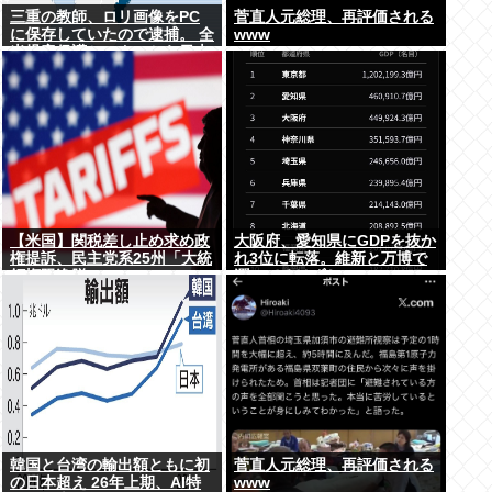
三重の教師、ロリ画像をPC
菅直人元総理、再評価される
に保存していたので逮捕。 全
www
米児童保護センターから日本
の警察庁に通報が来る。
【米国】関税差し止め求め政
大阪府、愛知県にGDPを抜か
権提訴、民主党系25州「大統
れ3位に転落。維新と万博で
領権限逸脱」
潤ってるはずじゃ…
韓国と台湾の輸出額ともに初
菅直人元総理、再評価される
の日本超え 26年上期、AI特
www