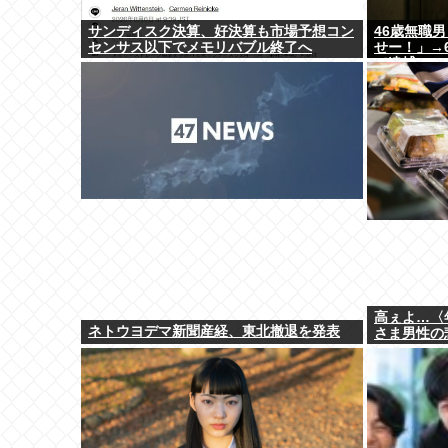
サンディスク決算、好決算も市場予想コン
46歳無職
センサス以下でメモリバブル終了へ
せー！」→
て逮捕
高ぇよ…〈
ネトウヨデマ新聞産経、東北撤退を発表
さま男性の