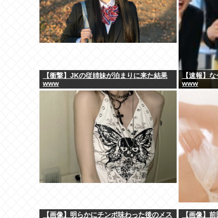
【衝撃】JKの従姉妹が泊まりに来た結果
【速報】な
www
www
【画像】明らかにチンポ味わった後のメス
【画像】前