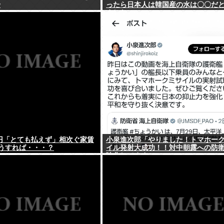
w
ったら日本人は韓国産の水は〇〇だ
ました」
万円「とても払えず」相次ぐ家賃
小泉進次郎「やりました！トマホー
うすれば・・・？
イル発射大成功！！対中朝露への防
強化してますw」