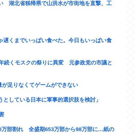
い 湖北省秭帰県で山洪水が市街地を直撃、工
ゃ遅くまでいっぱい食べた。今日もいっぱい食
0年続くモスクの祭りに異変 元参政党の市議と
容量が足りなくてゲームができない
うとしている日本に軍事的選択肢を検討」
害
万部割れ 全盛期653万部から98万部に…紙の