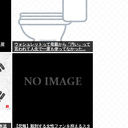
出荷
ウォシュレットって母親から「汚い」って
言われて人生で一度も使ってなかった...
本送
【悲報】殺到する女性ファンを抑えるスタ