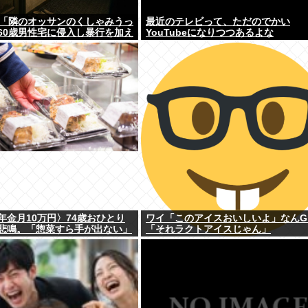
男「隣のオッサンのくしゃみうっ
最近のテレビって、ただのでかい
60歳男性宅に侵入し暴行を加え
YouTubeになりつつあるよな
年金月10万円〉74歳おひとり
ワイ「このアイスおいしいよ」なんG
悲鳴。「惣菜すら手が出ない」
「それラクトアイスじゃん」