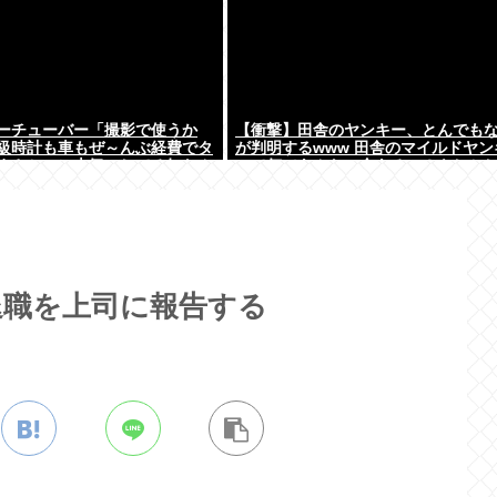
ーチューバー「撮影で使うか
【衝撃】田舎のヤンキー、とんでも
級時計も車もぜ～んぶ経費でタ
が判明するwww 田舎のマイルドヤン
まさかコレ本気にしてる奴なん
って何であんなに金あるの？もしか
よな？w w w w w w w w
退職を上司に報告する