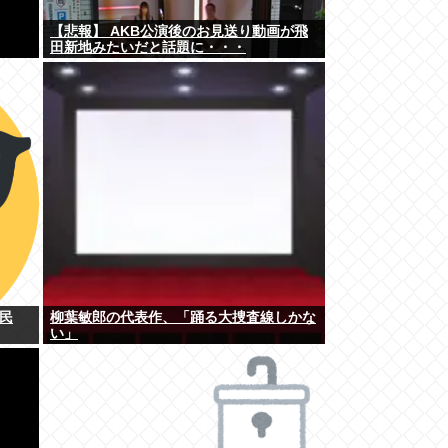
【悲報】 AKB公演後のお見送り動画が飛
田新地みたいだと話題に・・・
民
柳葉敏郎の代表作、「踊る大捜査線しかな
い」