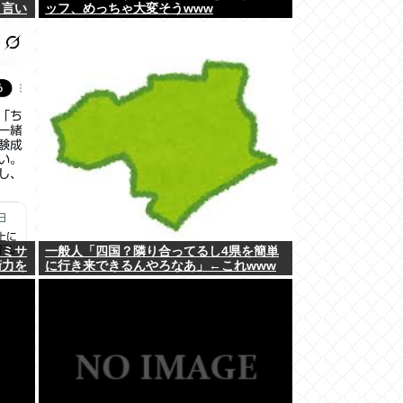
と言い
ッフ、めっちゃ大変そうwww
クミサ
一般人「四国？隣り合ってるし4県を簡単
衛力を
に行き来できるんやろなあ」←これwww