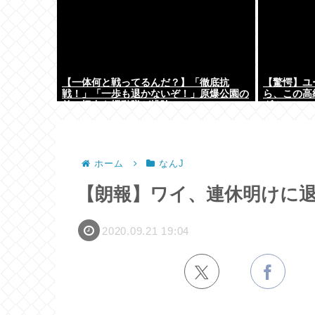
【一体何と戦ってるんだ？】「徹底抗
【驚愕】ユ
戦！」「一歩も退かないぞ！」原爆公園の
ら、この高
前の極左を機動隊が排除
ダ！ｗ」←
ておらんよな？
w w w
ホーム
なんJ
【朗報】ワイ、連休明けに
2020.09.21 19:04