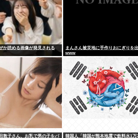
ぜか読める画像が発見される
まんさん被災地に手作りおにぎりを
www
田敦子さん、お乳で男の子をパ
韓国人「韓国が熊本地震で飲料水1万