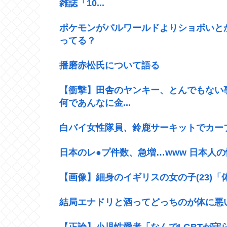
雑誌「10...
ポケモンがパルワールドよりショボいと
ってる？
播磨赤松氏について語る
【衝撃】田舎のヤンキー、とんでもない事
何であんなに金...
白バイ女性隊員、鈴鹿サーキットでカー
日本のレ●プ件数、急増…www 日本人
【画像】細身のイギリスの女の子(23)
結局エナドリと酒ってどっちのが体に悪
【正論】小児性愛者「なんでLGBTが