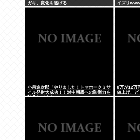
ガキ、変化を遂げる
イズリww
小泉進次郎「やりました！トマホークミサ
8万が12
イル発射大成功！！対中朝露への防衛力を
値上げ、ど
強化してますw」