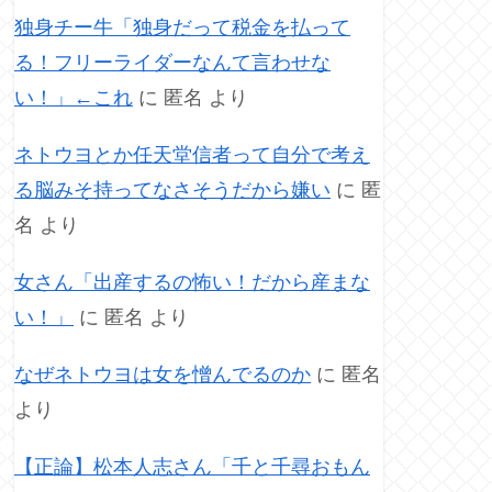
独身チー牛「独身だって税金を払って
る！フリーライダーなんて言わせな
い！」←これ
に
匿名
より
ネトウヨとか任天堂信者って自分で考え
る脳みそ持ってなさそうだから嫌い
に
匿
名
より
女さん「出産するの怖い！だから産まな
い！」
に
匿名
より
なぜネトウヨは女を憎んでるのか
に
匿名
より
【正論】松本人志さん「千と千尋おもん