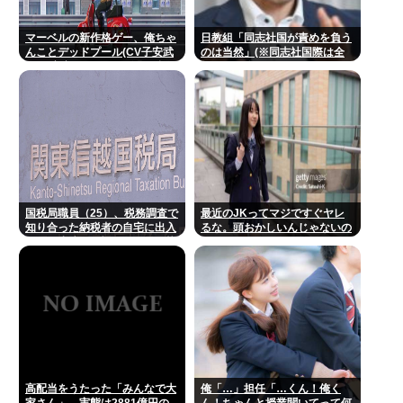
マーベルの新作格ゲー、俺ちゃ
日教組「同志社国が責めを負う
んことデッドプール(CV子安武
のは当然」(※同志社国際は全
人)が安定のやりたい放題で話
教組） 日教組はバランスいいと
題に
自画自賛も
国税局職員（25）、税務調査で
最近のJKってマジですぐヤレ
知り合った納税者の自宅に出入
るな。頭おかしいんじゃないの
りしお小遣い1億5000万円頂戴
するwww
高配当をうたった「みんなで大
俺「…」担任「…くん！俺く
家さん」→実態は2881億円の
ん！ちゃんと授業聞いてって何