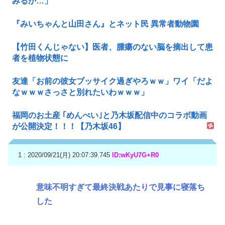
みるか…」
『みいちゃんと山田さん』とネット民 異常者動物園
【竹田くんじゃない】医者、腫瘍のない脳を摘出して患
者を植物状態に
友達「お前の彼女ブッサイク過ぎやろｗｗ」ワイ「だよ
なｗｗｗさっさと別れたいわｗｗｗ」
福岡のお土産 ｢めんべい｣と乃木坂配信中のコラボ動画
が公開決定！！！【乃木坂46】
1 : 2020/09/21(月) 20:07:39.745
ID:wKyU7G+R0
意味不明すぎて最終決戦あたりで見事に寝落ち
した