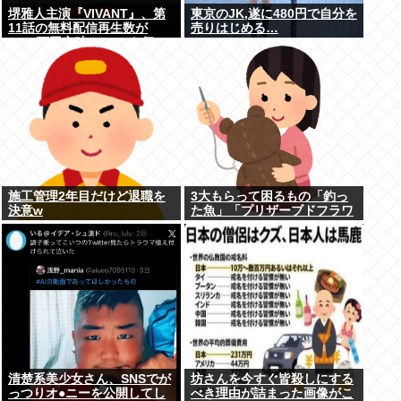
堺雅人主演『VIVANT』、第
東京のJK,遂に480円で自分を
11話の無料配信再生数が
売りはじめる…
1000万回突破！ TVerお気に
入り登録者数は300万超えで
TBS連ドラ歴代トップ
施工管理2年目だけど退職を
3大もらって困るもの「釣っ
決意w
た魚」「プリザーブドフラワ
ー」
清楚系美少女さん、SNSでが
坊さんを今すぐ皆殺しにする
っつりオ●ニーを公開してし
べき理由が詰まった画像がこ