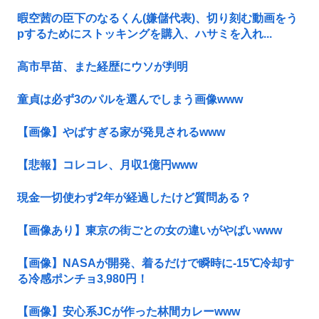
暇空茜の臣下のなるくん(嫌儲代表)、切り刻む動画をう
pするためにストッキングを購入、ハサミを入れ...
高市早苗、また経歴にウソが判明
童貞は必ず3のパルを選んでしまう画像www
【画像】やばすぎる家が発見されるwww
【悲報】コレコレ、月収1億円www
現金一切使わず2年が経過したけど質問ある？
【画像あり】東京の街ごとの女の違いがやばいwww
【画像】NASAが開発、着るだけで瞬時に-15℃冷却す
る冷感ポンチョ3,980円！
【画像】安心系JCが作った林間カレーwww