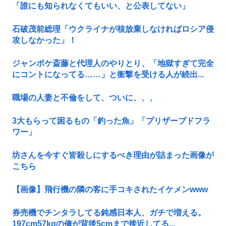
「誰にも知られなくてもいい、と公表してない」
石破茂前総理「ウクライナが核放棄しなければロシア侵
攻しなかった」！
ジャンポケ斎藤と代理人のやりとり、「地獄すぎて完全
にコントになってる……」と衝撃を受ける人が続出...
職場の人妻と不倫をして、ついに、、、
3大もらって困るもの「釣った魚」「プリザーブドフラ
ワー」
坊さんを今すぐ皆殺しにするべき理由が詰まった画像が
こちら
【画像】飛行機の隣の客に手コキされたイケメンwww
券売機でチンタラしてる鈍感日本人、ガチで増える。
197cm57kgの俺が背後5cmまで接近してる...