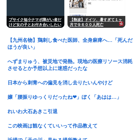
ブサイク短小ナマポ障がい者だ
【熱波】ドイツ、暑すぎて１ヶ
けど女の子とお付き合いしたい
月で９６００人死亡
【九州名物】鶏刺し食べた医師、全身麻痺へ…「死んだ
ほうが良い」
へずまりゅう、被災地で発熱。現地の医療リソース消耗
させるとか予想以上に迷惑だったな
日本から刺青への偏見を消し去りたいんやけど
嬢「腰振りゆっくりだったね❤」ぼく「あはは…」
れいわ大石あきこ引退
この映画は観なくていいって作品教えて