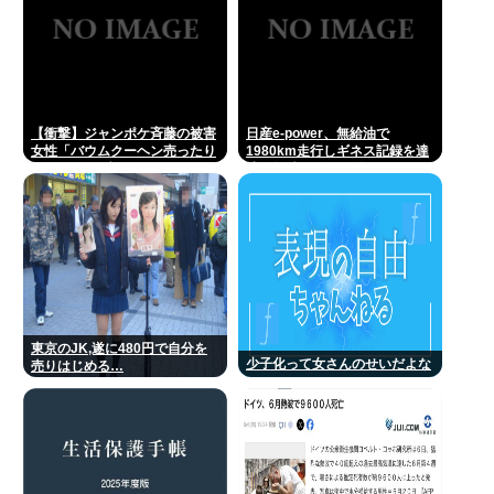
【衝撃】ジャンポケ斉藤の被害
日産e-power、無給油で
女性「バウムクーヘン売ったり
1980km走行しギネス記録を達
TikTokライブしててムカついた
成、無駄な発電や送電ロスなく
から示談しなかった」←コレっ
EVよりエコを証明
てさ…
東京のJK,遂に480円で自分を
少子化って女さんのせいだよな
売りはじめる…