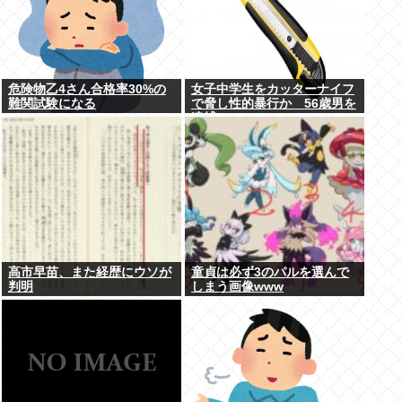
危険物乙4さん合格率30%の
女子中学生をカッターナイフ
難関試験になる
で脅し性的暴行か 56歳男を
逮捕
高市早苗、また経歴にウソが
童貞は必ず3のパルを選んで
判明
しまう画像www