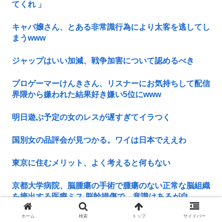
てくれ 」
キャバ嬢さん、とある非常識行為により太客を逃してし
まうwww
ジャップはいい加減、戦争加害について認めるべき
プロゲーマーけんきさん、リスナーにお気持ちして配信
界隈から嫌われた結果好き嫌い5位にwww
明日遊ぶ予定の女のレスが遅すぎてイラつく
国別女の品評会が見つかる。ワイは日本でええわ
東京に住むメリット、よく考えると何もない
京都大学病院、脳腫瘍の手術で腫瘍のない正常な脳組織
を摘出する医療ミス 脳幹損傷で、意識はあるが自...
ホーム
検索
トップ
サイドバー
日本人「俺達は宗教なんかに興味ねーんだよ！」←こい