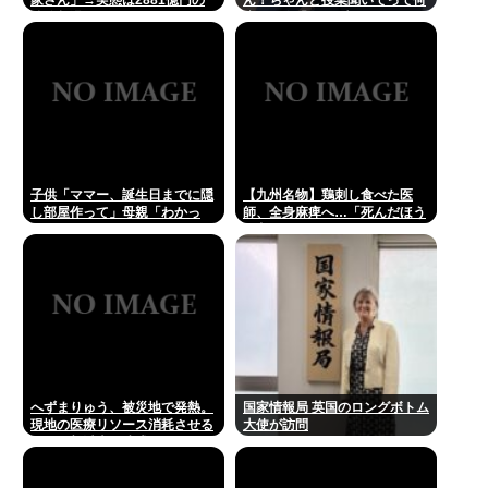
債務超過
度m」俺「(───来るッ！)」
子供「ママー、誕生日までに隠
【九州名物】鶏刺し食べた医
し部屋作って」母親「わかっ
師、全身麻痺へ…「死んだほう
た」
が良い」
へずまりゅう、被災地で発熱。
国家情報局 英国のロングボトム
現地の医療リソース消耗させる
大使が訪問
とか予想以上に迷惑だったな