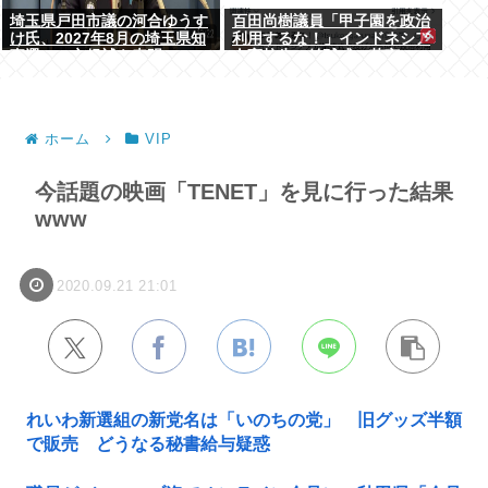
埼玉県戸田市議の河合ゆうす
百田尚樹議員「甲子園を政治
け氏、2027年8月の埼玉県知
利用するな！」インドネシア
事選への立候補を表明
人高校生の始球式に苦言
www
ホーム
VIP
今話題の映画「TENET」を見に行った結果
www
2020.09.21 21:01
れいわ新選組の新党名は「いのちの党」 旧グッズ半額
で販売 どうなる秘書給与疑惑