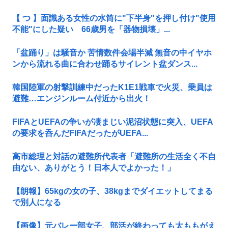
【 つ 】面識ある女性の水筒に"下半身"を押し付け"使用
不能"にした疑い 66歳男を「器物損壊」...
「盆踊り」は騒音か 苦情数件会場半減 無音の中イヤホ
ンから流れる曲に合わせ踊るサイレント盆ダンス...
韓国陸軍の射撃訓練中だったK1E1戦車で火災、乗員は
避難…エンジンルーム付近から出火！
FIFAとUEFAの争いが凄まじい泥沼状態に突入、UEFA
の要求を呑んだFIFAだったがUEFA...
高市総理と対話の避難所代表者「避難所の生活全く不自
由ない、ありがとう！日本人でよかった！」
【朗報】65kgの女の子、38kgまでダイエットしてまる
で別人になる
【画像】元バレー部女子、部活が終わっても太ももがえ