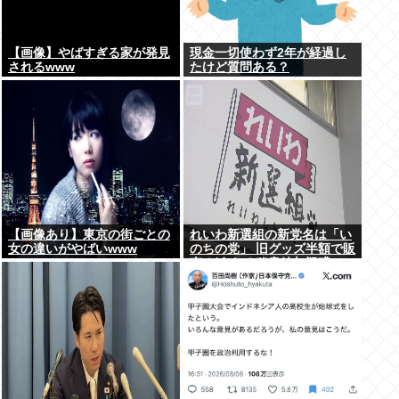
【画像】やばすぎる家が発見
現金一切使わず2年が経過し
されるwww
たけど質問ある？
【画像あり】東京の街ごとの
れいわ新選組の新党名は「い
女の違いがやばいwww
のちの党」 旧グッズ半額で販
売 どうなる秘書給与疑惑