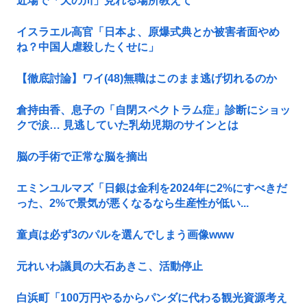
近場で「天の川」見れる場所教えて
イスラエル高官「日本よ、原爆式典とか被害者面やめ
ね？中国人虐殺したくせに」
【徹底討論】ワイ(48)無職はこのまま逃げ切れるのか
倉持由香、息子の「自閉スペクトラム症」診断にショッ
クで涙… 見逃していた乳幼児期のサインとは
脳の手術で正常な脳を摘出
エミンユルマズ「日銀は金利を2024年に2%にすべきだ
った、2%で景気が悪くなるなら生産性が低い...
童貞は必ず3のパルを選んでしまう画像www
元れいわ議員の大石あきこ、活動停止
白浜町「100万円やるからパンダに代わる観光資源考え