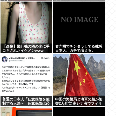
まう
ちら
【画像】飛行機の隣の客に手
券売機でチンタラしてる鈍感
コキされたイケメンwww
日本人、ガチで増える。
197cm57kgの俺が背後5cm
まで接近してるのに急ぎもし
ない件。
普通の日本人「任意保険を強
中国の海警局と海軍の船が衝
制する人達へ！任意保険は必
突2人死亡 南シナ海でフィリ
要ない。そもそも事故を起こ
ピン船を追跡中、公表までに
しません」
1年