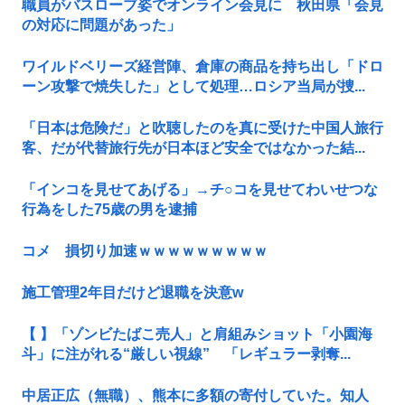
職員がバスローブ姿でオンライン会見に 秋田県「会見
の対応に問題があった」
ワイルドベリーズ経営陣、倉庫の商品を持ち出し「ドロ
ーン攻撃で焼失した」として処理…ロシア当局が捜...
「日本は危険だ」と吹聴したのを真に受けた中国人旅行
客、だが代替旅行先が日本ほど安全ではなかった結...
「インコを見せてあげる」→チ○コを見せてわいせつな
行為をした75歳の男を逮捕
コメ 損切り加速ｗｗｗｗｗｗｗｗｗ
施工管理2年目だけど退職を決意w
【 】「ゾンビたばこ売人」と肩組みショット「小園海
斗」に注がれる“厳しい視線” 「レギュラー剥奪...
中居正広（無職）、熊本に多額の寄付していた。知人