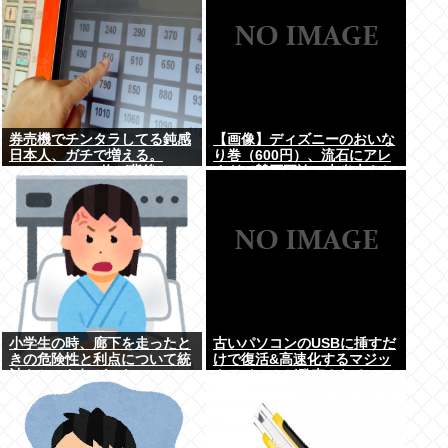
券売機でチンタラしてる鈍感
【画像】ディズニーのおいな
日本人、ガチで増える。
り巻（600円）、流石にアレ
197cm57kgの俺が背後5cm
すぎて賛否両論の大炎上をし
まで接近してるのに急ぎもし
てしまうw w w w w w w
ない件。
小学生の時、廊下を走ったと
古いパソコンのUSBに挿すだ
きの危険性と利点について統
けで復活&高速化するマジッ
計をとった奴がいた
クアイテムが発売される