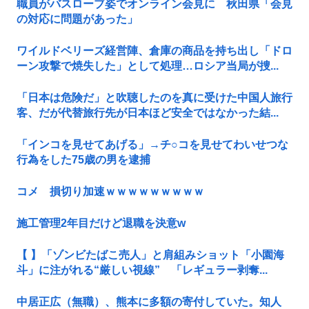
職員がバスローブ姿でオンライン会見に 秋田県「会見
の対応に問題があった」
ワイルドベリーズ経営陣、倉庫の商品を持ち出し「ドロ
ーン攻撃で焼失した」として処理…ロシア当局が捜...
「日本は危険だ」と吹聴したのを真に受けた中国人旅行
客、だが代替旅行先が日本ほど安全ではなかった結...
「インコを見せてあげる」→チ○コを見せてわいせつな
行為をした75歳の男を逮捕
コメ 損切り加速ｗｗｗｗｗｗｗｗｗ
施工管理2年目だけど退職を決意w
【 】「ゾンビたばこ売人」と肩組みショット「小園海
斗」に注がれる“厳しい視線” 「レギュラー剥奪...
中居正広（無職）、熊本に多額の寄付していた。知人