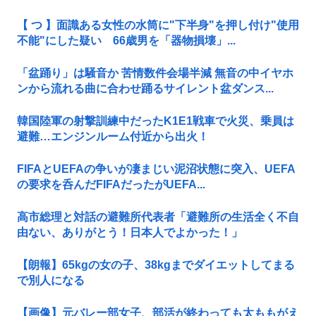
【 つ 】面識ある女性の水筒に"下半身"を押し付け"使用
不能"にした疑い 66歳男を「器物損壊」...
「盆踊り」は騒音か 苦情数件会場半減 無音の中イヤホ
ンから流れる曲に合わせ踊るサイレント盆ダンス...
韓国陸軍の射撃訓練中だったK1E1戦車で火災、乗員は
避難…エンジンルーム付近から出火！
FIFAとUEFAの争いが凄まじい泥沼状態に突入、UEFA
の要求を呑んだFIFAだったがUEFA...
高市総理と対話の避難所代表者「避難所の生活全く不自
由ない、ありがとう！日本人でよかった！」
【朗報】65kgの女の子、38kgまでダイエットしてまる
で別人になる
【画像】元バレー部女子、部活が終わっても太ももがえ