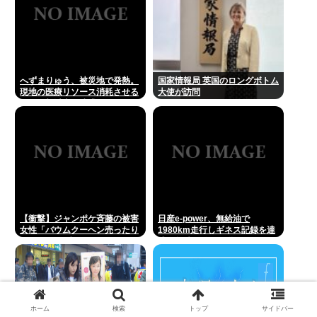
へずまりゅう、被災地で発熱。
国家情報局 英国のロングボトム
現地の医療リソース消耗させる
大使が訪問
とか予想以上に迷惑だったな
【衝撃】ジャンポケ斉藤の被害
日産e-power、無給油で
女性「バウムクーヘン売ったり
1980km走行しギネス記録を達
TikTokライブしててムカついた
成、無駄な発電や送電ロスなく
から示談しなかった」←コレっ
EVよりエコを証明
てさ…
ホーム
検索
トップ
サイドバー