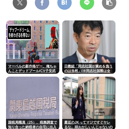
マーベルの新作格ゲー、俺ちゃ
日教組「同志社国が責めを負う
んことデッドプール(CV子安武
のは当然」(※同志社国際は全
人)が安定のやりたい放題で話
教組） 日教組はバランスいいと
題に
自画自賛も
国税局職員（25）、税務調査で
最近のJKってマジですぐヤレ
知り合った納税者の自宅に出入
るな。頭おかしいんじゃないの