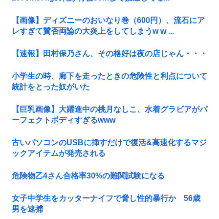
【画像】ディズニーのおいなり巻（600円）、流石にア
レすぎて賛否両論の大炎上をしてしまうw w ...
【速報】田村保乃さん、その格好は夜の店じゃん・・・
小学生の時、廊下を走ったときの危険性と利点について
統計をとった奴がいた
【巨乳画像】大躍進中の桃月なしこ、水着グラビアがパ
ーフェクトボディすぎるwww
古いパソコンのUSBに挿すだけで復活&高速化するマジ
ックアイテムが発売される
危険物乙4さん合格率30%の難関試験になる
女子中学生をカッターナイフで脅し性的暴行か 56歳
男を逮捕