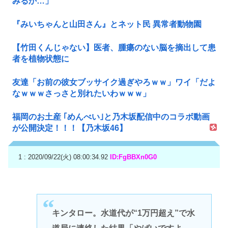
みるか…」
『みいちゃんと山田さん』とネット民 異常者動物園
【竹田くんじゃない】医者、腫瘍のない脳を摘出して患
者を植物状態に
友達「お前の彼女ブッサイク過ぎやろｗｗ」ワイ「だよ
なｗｗｗさっさと別れたいわｗｗｗ」
福岡のお土産 ｢めんべい｣と乃木坂配信中のコラボ動画
が公開決定！！！【乃木坂46】
1 : 2020/09/22(火) 08:00:34.92
ID:FgBBXn0G0
キンタロー。水道代が“1万円超え”で水