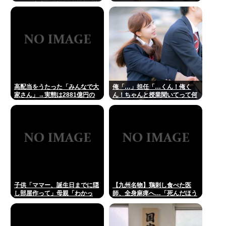
りしお小遣い1億5000万円頂戴
するwww
高配当をうたった「みんなで大
俺「…」担任「…くん！俺く
家さん」→実態は2881億円の
ん！ちゃんと授業聞いてって何
債務超過
度m」俺「(───来るッ！)」
子供「ママー、誕生日までに隠
【九州名物】鶏刺し食べた医
し部屋作って」母親「わかっ
師、全身麻痺へ…「死んだほう
た」
が良い」