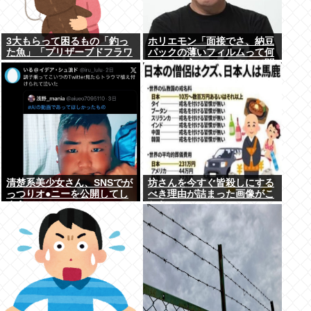
3大もらって困るもの「釣っ
ホリエモン「面接でさ、納豆
た魚」「プリザーブドフラワ
パックの薄いフィルムって何
ー」
のために入っていの？って聞
くわけ」
清楚系美少女さん、SNSでが
坊さんを今すぐ皆殺しにする
っつりオ●ニーを公開してし
べき理由が詰まった画像がこ
まう
ちら