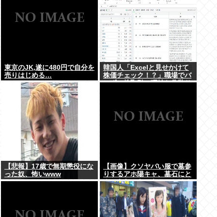
東京のJK,遂に480円で自分を
韓国人「Excelと見せかけて
売りはじめる…
株価チェック！？」職場でバ
レずに株取引、巧妙な偽装サ
イトが話題に
【悲報】17歳で無期懲役にな
【画像】クソヤバい服で墓参
った奴、怖いwww
りするアホ陽キャ、墓石にと
んでもないものをぶっかける