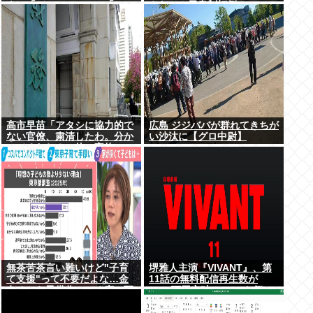
ウ」「バッファロー」「コー
さない！天皇制打倒！」
カサスオオカブト」
高市早苗「アタシに協力的で
広島 ジジババが群れてきちが
ない官僚、粛清したわ。分か
い沙汰に【グロ中尉】
ってるわね？」他の官僚
「(ブルブル)」
無茶苦茶言い難いけど"子育
堺雅人主演『VIVANT』、第
て支援"って不要だよな…金
11話の無料配信再生数が
有るから子供作ってる癖に更
1000万回突破！ TVerお気に
に政府からたんまり金貰う屑
入り登録者数は300万超えで
だよ
TBS連ドラ歴代トップ