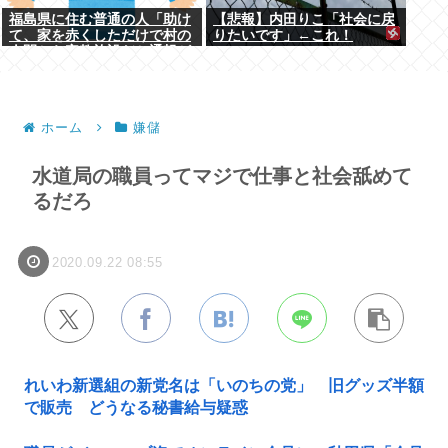
福島県に住む普通の人「助け
【悲報】内田りこ「社会に戻
て、家を赤くしただけで村の
りたいです」←これ！
人間から宗教施設だと通報が
殺到して困ってるの！」
ホーム
嫌儲
水道局の職員ってマジで仕事と社会舐めて
るだろ
2020.09.22 08:55
れいわ新選組の新党名は「いのちの党」 旧グッズ半額
で販売 どうなる秘書給与疑惑