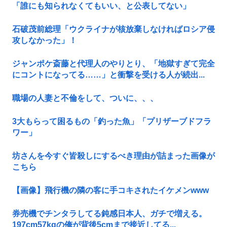
「誰にも知られなくてもいい、と公表してない」
石破茂前総理「ウクライナが核放棄しなければロシア侵
攻しなかった」！
ジャンポケ斎藤と代理人のやりとり、「地獄すぎて完全
にコントになってる……」と衝撃を受ける人が続出...
職場の人妻と不倫をして、ついに、、、
3大もらって困るもの「釣った魚」「プリザーブドフラ
ワー」
坊さんを今すぐ皆殺しにするべき理由が詰まった画像が
こちら
【画像】飛行機の隣の客に手コキされたイケメンwww
券売機でチンタラしてる鈍感日本人、ガチで増える。
197cm57kgの俺が背後5cmまで接近してる...