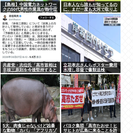
【島根】中国電力ネットワー
日本人なら誰もが知ってるの
クの50代男性作業員が熱中症
に、まだ一度も大河で取り上
の疑いで死亡 鉄塔の保守作業
げられてない歴史上の人物
後に倒れる 邑南町
共産党・志位氏「高市首相は
立花孝志さんらポスター費用
非核三原則を今後堅持すると
水増し容疑で書類送検
言わない！」
5大、肉食じゃないけど凶暴
パヨク集団「高市たおせ！ヒ
な動物「カバ」「アフリカゾ
サヒトが広島に来ることを許