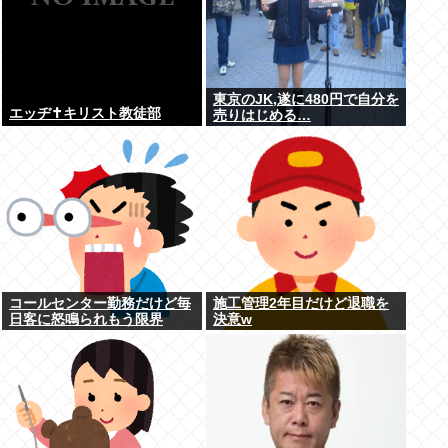
東京のJK,遂に480円で自分を
エッヂ✝️キリスト教徒部
売りはじめる…
コールセンター勤務だけど毎
施工管理2年目だけど退職を
日客に怒鳴られもう限界
決意w