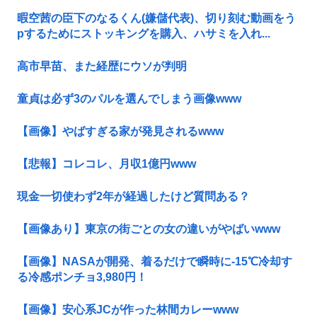
暇空茜の臣下のなるくん(嫌儲代表)、切り刻む動画をう
pするためにストッキングを購入、ハサミを入れ...
高市早苗、また経歴にウソが判明
童貞は必ず3のパルを選んでしまう画像www
【画像】やばすぎる家が発見されるwww
【悲報】コレコレ、月収1億円www
現金一切使わず2年が経過したけど質問ある？
【画像あり】東京の街ごとの女の違いがやばいwww
【画像】NASAが開発、着るだけで瞬時に-15℃冷却す
る冷感ポンチョ3,980円！
【画像】安心系JCが作った林間カレーwww