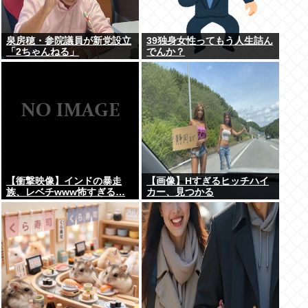
泉房穂・参院議員が新党設立
39独身女性ってもう人生詰ん
「2ちゃんねる」
でんか？
【衝撃映像】インドの暴走
【画像】Hすぎるヒッチハイ
族、レベチwww怖すぎる…
カー、見つかる