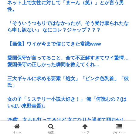
ネット上で女性に対して「まーん（笑）」とか言う男
性。
「そういうつもりではなかったが、そう受け取られたな
ら申し訳ない」 なにコレ？ジャップ？？？
【画像】ワイが今まで信じてきた常識www
愛国保守が言ってること、全て不正解すぎてワイ驚愕…
愛国保守の正しかった瞬間を教えてくれ…
三大ギャルに求める要素「処女」「ピンク色乳首」「彼
氏」
女の子「ミステリー小説大好き！」 俺「何読むの？(は
いはい東野圭吾)」
25歳、女ホル打ってるけど 女になりた過ぎて頭おかし
くなりそう どうしてこうなったの俺ら とりあ...
ホーム
検索
トップ
サイドバー