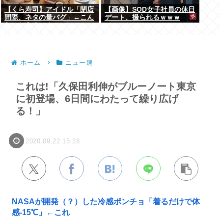
【くら寿司】アイドル「閉店
【画像】SOD女子社員の休日
間際、ネタの量バグ」←こん
デート、撮られるｗｗｗ
なことあるの？
ホーム
ニュー速
これは!「久保田利伸がブルーノート東京
に初登場、6日間にわたって繰り広げ
る！」
2020.09.22 15:28
NASAが開発（？）した冷感ポンチョ「着るだけで体
感-15℃」←これ