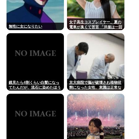
女子高生コスプレイヤー、夏の
無性に女になりたい
電車が臭くて苦言 「洋服は一回
全部熱湯につけよう！洗濯機は
キッチンハイター薄めた水で一
回まわそう！」
鏡見たら4割くらい白髪になっ
京大病院で脳が破壊され植物状
てたんだが、流石に染めたほう
態になった女性、意識は正常な
いいの ？半分おじいちゃんでド
ことが確認されおわる
ン引きしたわ