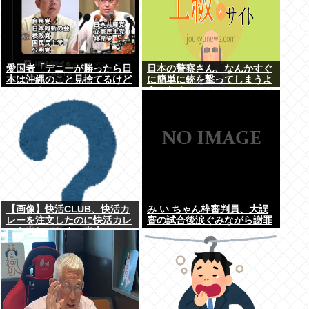
愛国者「デニーが勝ったら日
日本の警察さん、なんかすぐ
本は沖縄のこと見捨てるけど
に簡単に銃を撃ってしまうよ
いいの？」
うになる…
【画像】快活CLUB、快活カ
み い ちゃん枠審判員、大誤
レーを注文したのに快活カレ
審の試合後涙ぐみながら謝罪
ーを出してしまい炎上ｗｗｗ