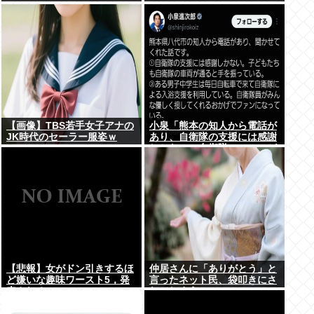
www
【画像】TBS若手女子アナの
小泉「熊本の知人から電話が
JK時代のセーラー服姿ｗ
あり、自衛隊の支援には感謝
しかない、自衛隊のファンが
増えてるとのこと 」
【悲報】女がドン引きするほ
仲居さんに「ありがとう」と
ど嫌いな趣味ワースト5，発
言ったネット民、袋叩きにさ
表される
れてしまう…