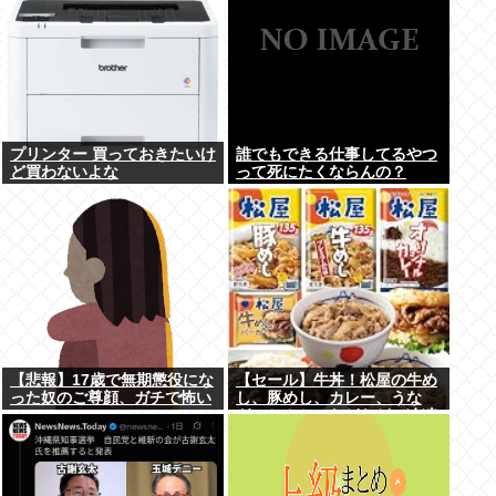
プリンター 買っておきたいけ
誰でもできる仕事してるやつ
ど買わないよな
って死にたくならんの？
【悲報】17歳で無期懲役にな
【セール】牛丼！松屋の牛め
った奴のご尊顔、ガチで怖い
し、豚めし、カレー、うな
ぎ、とんかつなどなどの冷凍
食品がセール中！