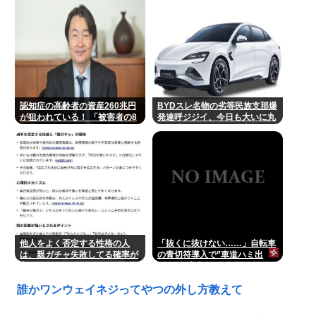
認知症の高齢者の資産260兆円
BYDスレ名物の劣等民族支那爆
が狙われている！ 「被害者の8
発連呼ジジイ、今日も大いに丸
割がだまされた認識なし」
一日吠える！160レス以上
他人をよく否定する性格の人
「抜くに抜けない……」自転車
は、親ガチャ失敗してる確率が
の青切符導入で”車道ハミ出
高いんだって
し”が急増中
誰かワンウェイネジってやつの外し方教えて