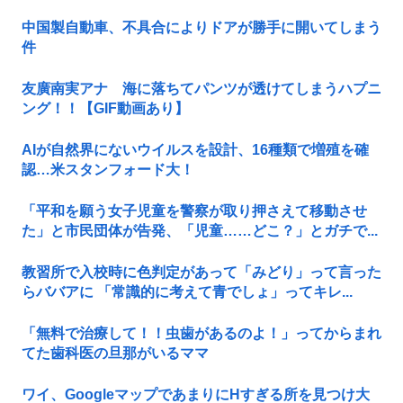
中国製自動車、不具合によりドアが勝手に開いてしまう
件
友廣南実アナ 海に落ちてパンツが透けてしまうハプニ
ング！！【GIF動画あり】
AIが自然界にないウイルスを設計、16種類で増殖を確
認…米スタンフォード大！
「平和を願う女子児童を警察が取り押さえて移動させ
た」と市民団体が告発、「児童……どこ？」とガチで...
教習所で入校時に色判定があって「みどり」って言った
らババアに 「常識的に考えて青でしょ」ってキレ...
「無料で治療して！！虫歯があるのよ！」ってからまれ
てた歯科医の旦那がいるママ
ワイ、GoogleマップであまりにΗすぎる所を見つけ大