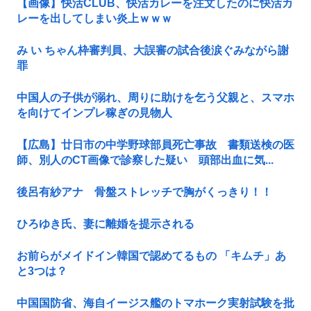
【画像】快活CLUB、快活カレーを注文したのに快活カ
レーを出してしまい炎上ｗｗｗ
み い ちゃん枠審判員、大誤審の試合後涙ぐみながら謝
罪
中国人の子供が溺れ、周りに助けを乞う父親と、スマホ
を向けてインプレ稼ぎの見物人
【広島】廿日市の中学野球部員死亡事故 書類送検の医
師、別人のCT画像で診察した疑い 頭部出血に気...
後呂有紗アナ 骨盤ストレッチで胸がくっきり！！
ひろゆき氏、妻に離婚を提示される
お前らがメイドイン韓国で認めてるもの 「キムチ」あ
と3つは？
中国国防省、海自イージス艦のトマホーク実射試験を批