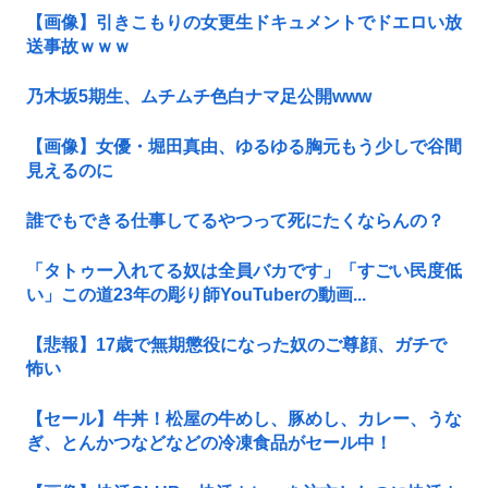
【画像】引きこもりの女更生ドキュメントでドエロい放
送事故ｗｗｗ
乃木坂5期生、ムチムチ色白ナマ足公開www
【画像】女優・堀田真由、ゆるゆる胸元もう少しで谷間
見えるのに
誰でもできる仕事してるやつって死にたくならんの？
「タトゥー入れてる奴は全員バカです」「すごい民度低
い」この道23年の彫り師YouTuberの動画...
【悲報】17歳で無期懲役になった奴のご尊顔、ガチで
怖い
【セール】牛丼！松屋の牛めし、豚めし、カレー、うな
ぎ、とんかつなどなどの冷凍食品がセール中！