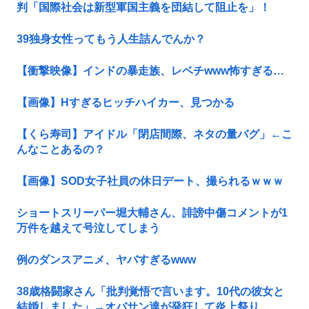
判「国際社会は新型軍国主義を団結して阻止を」！
39独身女性ってもう人生詰んでんか？
【衝撃映像】インドの暴走族、レベチwww怖すぎる…
【画像】Hすぎるヒッチハイカー、見つかる
【くら寿司】アイドル「閉店間際、ネタの量バグ」←こ
んなことあるの？
【画像】SOD女子社員の休日デート、撮られるｗｗｗ
ショートスリーパー堀大輔さん、誹謗中傷コメントが1
万件を越えて号泣してしまう
例のダンスアニメ、ヤバすぎるwww
38歳格闘家さん「批判覚悟で言います。10代の彼女と
結婚しました」→オバサン達が発狂して炎上祭り