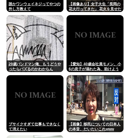
誰かワンウェイネジってやつの
【画像あり】女子大生「長岡の
外し方教えて
花火行ってきた」 花火を見せた
いのか自分を見せたいのかどっ
ちだよ！
29歳バンドマン俺、もうどうや
【愛知】40歳会社員モメン、小
ったらバズるのかわからん
6の息子が溺れた為、助けよう
として溺れる なお息子は妻が救
出
ブサイクすぎて仕事もできなく
【画像】移民についての日本人
て消えたい
の本音、だいたいこれwww