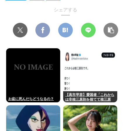
シェアする
【高市早苗】愛国者「これから
お盆に死んだらどうなるの？
は非核三原則を捨てて核三原
則。持つ！撃つ！勝つ！核戦争
には慣れている、試してみる
か？」