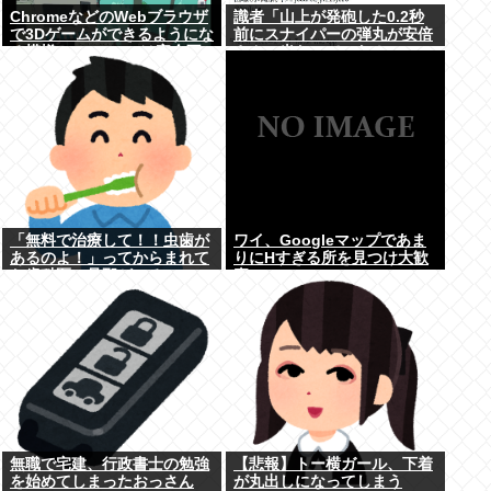
ChromeなどのWebブラウザ
識者「山上が発砲した0.2秒
で3Dゲームができるようにな
前にスナイパーの弾丸が安倍
る模様。Windowsは完全不
さんに当たっていた！」 こ
要に
れ。
「無料で治療して！！虫歯が
ワイ、Googleマップであま
あるのよ！」ってからまれて
りにΗすぎる所を見つけ大歓
た歯科医の旦那がいるママ
喜
無職で宅建、行政書士の勉強
【悲報】トー横ガール、下着
を始めてしまったおっさん
が丸出しになってしまう