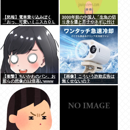
【怒報】電車乗り込みぼく
3000年前の中国人「生魚の切
「おっ、可愛いミニスカＯＬ
り身を醤と芥子やネギに付け
ちゃんの隣あいてんじゃん！
て食うと美味い」日本人は何
座ったろ！」→結果w w w w
故ずっとこのレベルで足踏み
w w w w
してるのか
【衝撃】ちいかわのパン、お
【画像】こういう詐欺広告は
前らの想像の12倍高いwww
無くせないの？