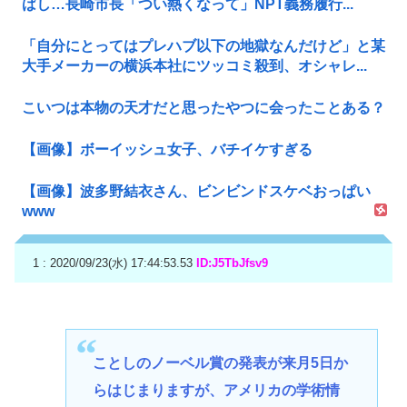
ばし…長崎市長「つい熱くなって」NPT義務履行...
「自分にとってはプレハブ以下の地獄なんだけど」と某
大手メーカーの横浜本社にツッコミ殺到、オシャレ...
こいつは本物の天才だと思ったやつに会ったことある？
【画像】ボーイッシュ女子、バチイケすぎる
【画像】波多野結衣さん、ビンビンドスケベおっぱい
www
1 : 2020/09/23(水) 17:44:53.53
ID:J5TbJfsv9
ことしのノーベル賞の発表が来月5日か
らはじまりますが、アメリカの学術情