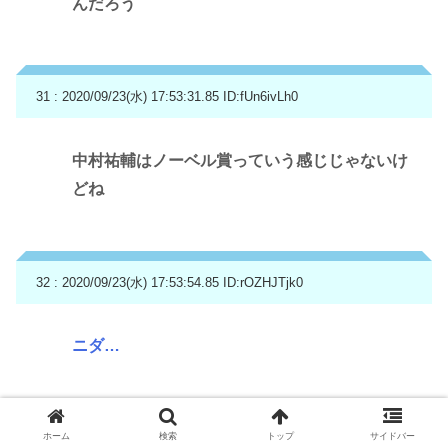
んだろう
31 : 2020/09/23(水) 17:53:31.85
ID:fUn6ivLh0
中村祐輔はノーベル賞っていう感じじゃないけ
どね
32 : 2020/09/23(水) 17:53:54.85
ID:rOZHJTjk0
ニダ…
ホーム
検索
トップ
サイドバー
35 : 2020/09/23(水) 17:54:39.36
ID:l8ZFZscp0