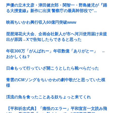
声優の立木文彦・津田健次郎・関智一・野島健児が『踊
る大捜査線』新作に出演 警察庁の最高幹部役で“...
映画ちいかわ興行収入60億円突破www
琵琶湖花火大会、企画会社新人が市へ河川使用届け未提
出が原因→Xで告知したらできると思った
年収300万「がんばれー」年収数億「ありがとー」 ←
おかしくね？
日傘もって行っていざ開こうとしたら靴べらだった
青雲のCMソングをちいかわの劇中歌だと思っていた模
様
渓流の魚を食ったことある奴ちょっと来てくれ
【平和祈念式典】「痛恨のエラー」平和宣言一文読み飛