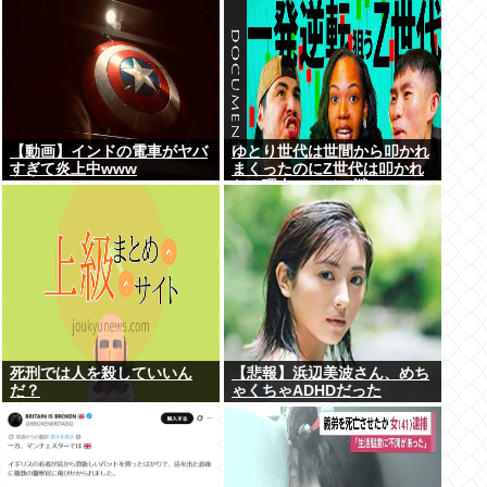
【動画】インドの電車がヤバ
ゆとり世代は世間から叩かれ
すぎて炎上中www
まくったのにZ世代は叩かれ
ない理由、マジで謎
死刑では人を殺していいん
【悲報】浜辺美波さん、めち
だ？
ゃくちゃADHDだった