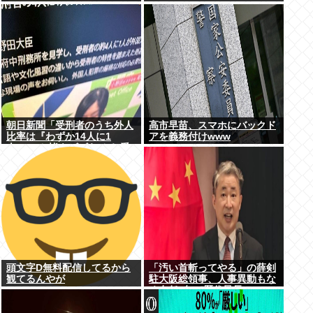
朝日新聞「受刑者のうち外人
高市早苗、スマホにバックド
比率は『わずか14人に1
アを義務付けwww
人』!」と皆をビビらせる 受
刑者の7%が外人…
頭文字D無料配信してるから
「汚い首斬ってやる」の薛剣
観てるんやが
駐大阪総領事、人事異動もな
く在任6年で歴代最長