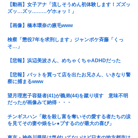
【動画】女子アナ「流しそうめん初体験します！ズズッ
ズッ…ズッ………ゲホォッ！」
【画像】橋本環奈の腋毛www
検察「懲役7年を求刑します」ジャンポケ斉藤「くっ
そ…」
【悲報】浜辺美波さん、めちゃくちゃADHDだった
【悲報】バットを買って店を出たお兄さん、いきなり警
察に捕まるwww
望月理恵子容疑者(41)が義弟(44)を蹴り頃す 意味不明
だったが画像みて納得・・・
チンギスハン「敵を殺し富を奪いその愛する者たちの涙
を見てその妻や娘をレ●プするのが最大の喜び」
東京・神奈川県民は気付いてないけど日本の地方都市は