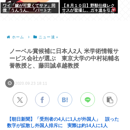
ワイ「嫁が可愛くてサァ」同
【８月１０日】野獣仕様レク
僚「うんうん、『パートナ
サスが登場し、ガキ達を引き
ー』ね」
連れてハーメルンの笛吹き状
態となる （※動画あり）
ホーム
ニュー速＋
ノーベル賞候補に日本人2人 米学術情報サ
ービス会社が選ぶ 東京大学の中村祐輔名
誉教授と、藤田誠卓越教授
2020.09.23 18:11
【朝日新聞】「受刑者の4人に1人が外国人」 誤った
数字が拡散し外国人排斥に 実際は約14人に1人