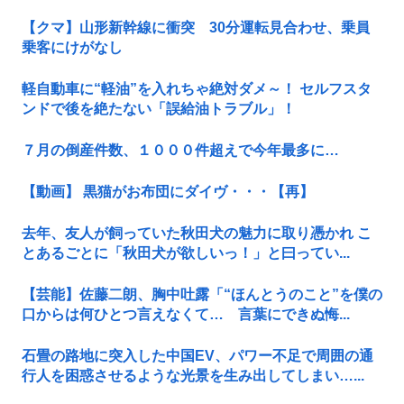
【クマ】山形新幹線に衝突 30分運転見合わせ、乗員
乗客にけがなし
軽自動車に“軽油”を入れちゃ絶対ダメ～！ セルフスタ
ンドで後を絶たない「誤給油トラブル」！
７月の倒産件数、１０００件超えで今年最多に…
【動画】 黒猫がお布団にダイヴ・・・【再】
去年、友人が飼っていた秋田犬の魅力に取り憑かれ こ
とあるごとに「秋田犬が欲しいっ！」と曰ってい...
【芸能】佐藤二朗、胸中吐露「“ほんとうのこと”を僕の
口からは何ひとつ言えなくて… 言葉にできぬ悔...
石畳の路地に突入した中国EV、パワー不足で周囲の通
行人を困惑させるような光景を生み出してしまい…...