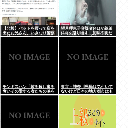
【悲報】バットを買って店を
望月理恵子容疑者(41)が義弟
出たお兄さん、いきなり警察
(44)を蹴り頃す 意味不明だ
に捕まるwww
ったが画像みて納得・・・
チンギスハン「敵を殺し富を
東京・神奈川県民は気付いて
奪いその愛する者たちの涙を
ないけど日本の地方都市はも
見てその妻や娘をレ●プする
うやべーぞ
のが最大の喜び」