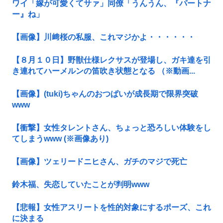
ワイ「嫁が可愛くてサァ」同僚「うんうん、『パートナ
ー』ね」
【画像】川﨑桜の私服、これマジかよ・・・・・・
【８月１０日】野獣仕様レクサスが登場し、ガキ達を引
き連れてハーメルンの笛吹き状態となる （※動画...
【画像】(tuki)ちゃんのおつぱいが成長期で限界突破
www
【衝撃】女性タレントさん、ちょっと恐ろしい体験をし
てしまうwww (※画像あり)
【画像】ツェリードニヒさん、ガチのマジで死亡
鈴木福、失恋していたことが判明www
【悲報】女性アスリートを性的対象にするポーズ、これ
に決まる