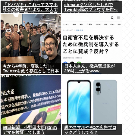
「ドパガキ」これってスマホ
chmateクソ化したしAIで
社会の被害者だよな。大人で
Twinkle風のブラウザを作っ
さえ誘惑に勝てないのに子供
てもらうことにしたわ
が耐えられるはずないだろ。
悪いのはスマホ社会
今から4年前、腐敗した
日本人さん、徴兵賛成派が
Twitterを救う存在として日本
29%に上がるwww
ユーザーから圧倒的な支持を
受けた男たちの姿がこれ
朝日新聞、小野田大臣(35)の
親のスマホやPCの広告ブロ
デマを検証してしまう
ックどうしてる？