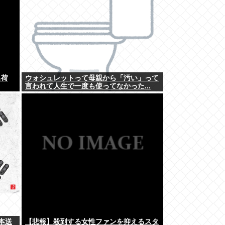
出荷
ウォシュレットって母親から「汚い」って
言われて人生で一度も使ってなかった...
本送
【悲報】殺到する女性ファンを抑えるスタ