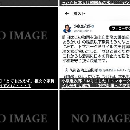
w
ったら日本人は韓国産の水は〇〇だ
ました」
万円「とても払えず」相次ぐ家賃
小泉進次郎「やりました！トマホー
うすれば・・・？
イル発射大成功！！対中朝露への防
強化してますw」