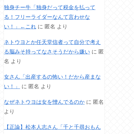
独身チー牛「独身だって税金を払って
る！フリーライダーなんて言わせな
い！」←これ
に
匿名
より
ネトウヨとか任天堂信者って自分で考え
る脳みそ持ってなさそうだから嫌い
に
匿
名
より
女さん「出産するの怖い！だから産まな
い！」
に
匿名
より
なぜネトウヨは女を憎んでるのか
に
匿名
より
【正論】松本人志さん「千と千尋おもん