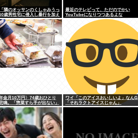
男「隣のオッサンのくしゃみうっ
最近のテレビって、ただのでかい
60歳男性宅に侵入し暴行を加え
YouTubeになりつつあるよな
年金月10万円〉74歳おひとり
ワイ「このアイスおいしいよ」なんG
悲鳴。「惣菜すら手が出ない」
「それラクトアイスじゃん」