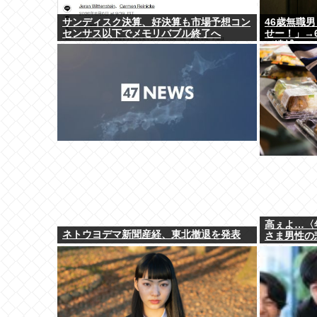
サンディスク決算、好決算も市場予想コン
46歳無職
センサス以下でメモリバブル終了へ
せー！」→
て逮捕
高ぇよ…〈
ネトウヨデマ新聞産経、東北撤退を発表
さま男性の