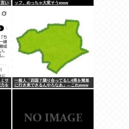
と言い
ッフ、めっちゃ大変そうwww
クミサ
一般人「四国？隣り合ってるし4県を簡単
衛力を
に行き来できるんやろなあ」←これwww