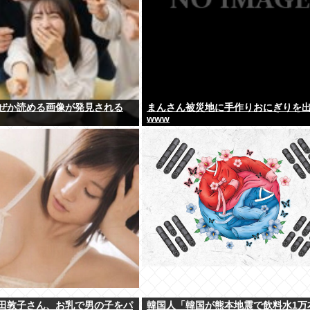
ぜか読める画像が発見される
まんさん被災地に手作りおにぎりを
www
田敦子さん、お乳で男の子をパ
韓国人「韓国が熊本地震で飲料水1万