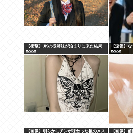
【衝撃】JKの従姉妹が泊まりに来た結果
【速報】な
www
www
【画像】明らかにチンポ味わった後のメス
【画像】前