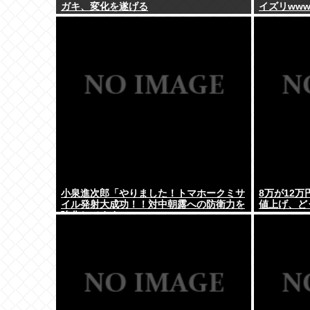
ガキ、変化を遂げる
イズリww
小泉進次郎「やりました！トマホークミサ
8万が12
イル発射大成功！！対中朝露への防衛力を
値上げ、ど
強化してますw」