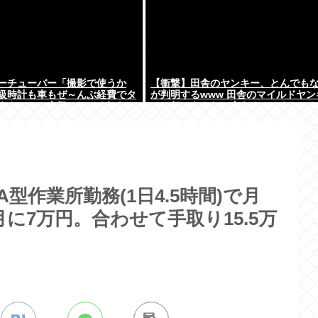
ーチューバー「撮影で使うか
【衝撃】田舎のヤンキー、とんでも
級時計も車もぜ～んぶ経費でタ
が判明するwww 田舎のマイルドヤン
まさかコレ本気にしてる奴なん
って何であんなに金あるの？もしか
よな？w w w w w w w w
型作業所勤務(1日4.5時間)で月
月に7万円。合わせて手取り15.5万