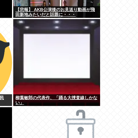
【悲報】 AKB公演後のお見送り動画が飛
田新地みたいだと話題に・・・
民
柳葉敏郎の代表作、「踊る大捜査線しかな
い」