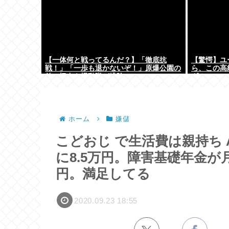
【一体何と戦ってるんだ？】「徹底抗
【驚愕】ユ
戦！」「一歩も退かないぞ！」原爆公園の
ら、この高
前の極左を機動隊が排除
ダ！ｗ」←
ておらんよな？
w w w
ホーム
嫌儲
こどおじ で生活費は親持ち A
に8.5万円。障害基礎年金が
円。満足してる
2020.09.23 18:55