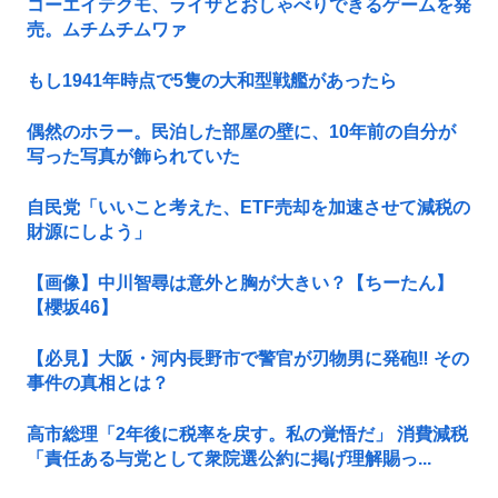
コーエイテクモ、ライザとおしゃべりできるゲームを発
売。ムチムチムワァ
もし1941年時点で5隻の大和型戦艦があったら
偶然のホラー。民泊した部屋の壁に、10年前の自分が
写った写真が飾られていた
自民党「いいこと考えた、ETF売却を加速させて減税の
財源にしよう」
【画像】中川智尋は意外と胸が大きい？【ちーたん】
【櫻坂46】
【必見】大阪・河内長野市で警官が刃物男に発砲‼ その
事件の真相とは？
高市総理「2年後に税率を戻す。私の覚悟だ」 消費減税
「責任ある与党として衆院選公約に掲げ理解賜っ...