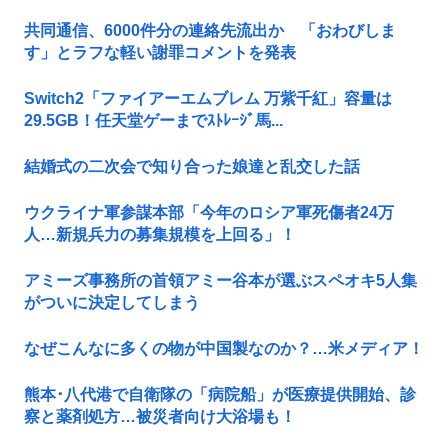
共同通信、6000件分の連絡先流出か 「おわびしま
す」とラフな軽い謝罪コメントを発表
Switch2「ファイアーエムブレム 万紫千紅」容量は
29.5GB！任天堂ゲーまでｽﾄﾚｰｼﾞ馬...
結婚式の二次会で知り合った娘達と乱交した話
ウクライナ軍参謀本部「今年のロシア軍死傷者24万
人…新規兵力の募集規模を上回る」！
アミーズ事務所の首領アミー谷本が選ぶスペオキ5人集
がついに決定してしまう
なぜこんなに多くの物が中国製なのか？…米メディア！
熊本･八代港で自衛隊の「病院船」が医療提供開始、診
察と薬剤処方…被災者向け大浴場も！