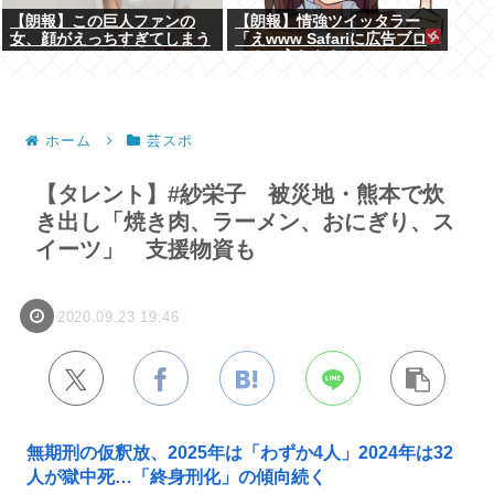
【朗報】この巨人ファンの
【朗報】情強ツイッタラー
女、顔がえっちすぎてしまう
「えwww Safariに広告ブロ
www
ッカー入れたらyoutube
premium要らんやん。笑」
ホーム
芸スポ
【タレント】#紗栄子 被災地・熊本で炊
き出し「焼き肉、ラーメン、おにぎり、ス
イーツ」 支援物資も
2020.09.23 19:46
無期刑の仮釈放、2025年は「わずか4人」2024年は32
人が獄中死…「終身刑化」の傾向続く