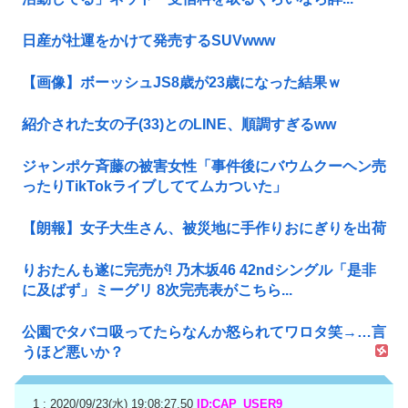
日産が社運をかけて発売するSUVwww
【画像】ボーッシュJS8歳が23歳になった結果ｗ
紹介された女の子(33)とのLINE、順調すぎるww
ジャンポケ斉藤の被害女性「事件後にバウムクーヘン売
ったりTikTokライブしててムカついた」
【朗報】女子大生さん、被災地に手作りおにぎりを出荷
りおたんも遂に完売が! 乃木坂46 42ndシングル「是非
に及ばず」ミーグリ 8次完売表がこちら...
公園でタバコ吸ってたらなんか怒られてワロタ笑→…言
うほど悪いか？
1 : 2020/09/23(水) 19:08:27.50
ID:CAP_USER9