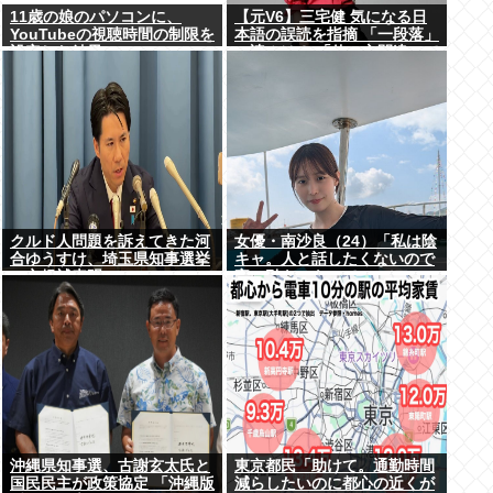
11歳の娘のパソコンに、
【元V6】三宅健 気になる日
YouTubeの視聴時間の制限を
本語の誤読を指摘 「一段落」
設定した結果
の読みは？ 「使い方間違って
るんだよなとか」
クルド人問題を訴えてきた河
女優・南沙良（24）「私は陰
合ゆうすけ、埼玉県知事選挙
キャ。人と話したくないので
に立候補表明www
家に引きこもってPCでアニ
メを観ていたい」
沖縄県知事選、古謝玄太氏と
東京都民「助けて。通勤時間
国民民主が政策協定 「沖縄版
減らしたいのに都心の近くが