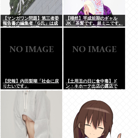
【マンガワン問題】第三者委
【唖然】平成前期のギャル
報告書の編集者「G氏」は成
JK「茶髪です。超ミニです。
田卓哉氏...Xで謝罪
ルーズです。下着はテカテカ
か豹柄です」⇒！！！
【悲報】内田梨瑚「社会に戻
【土用丑の日に食中毒】ド
りたいです」
ン・キホーテ出店の露店で
「うなぎの蒲焼」食べ14人が
発熱や下痢