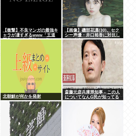
【衝撃】不良マンガの最強キ
【画像】磯部花凛(30)、セク
ャラが凄すぎるwww「王道
シー声優・井口裕香に対抗し
不良マンガの最強キャラTier
てしまうwww
表」完成する！！この最強キ
ャラは…
斎藤元彦兵庫県知事←この人
北朝鮮が何かを発射
についてなんG民が知ってる
こと