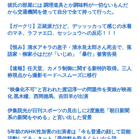
彼氏の部屋には 調理道具とか調味料が一切ないもんだ
から交通機関を使って自分で全て持って行った。
【ガークリ】正統派だけど、デッッッカって感じの水着
のマネ、ラファエ口、セッシュウへの反応！！！
【恨み】清水アキラの息子・清水良太郎さん死去で、落
語家・柳家小はだが「いじめ」「暴行」被害告発
【速報】任天堂、カメラ制御に関する新特許取得。三人
称視点から撮影モードへスムーズに移行
“映像化不可”と言われた渡辺淳一の問題作を実娘が映画
化 黒木瞳、西岡徳馬、吉田羊が出演
伊集院光が日刊スポーツの見出しに2度激怒「朝日新聞
系の新聞をやめる」と言い出した背景
5年前のNHK性加害の出演者は「今も普通の顔して芸能
活動してる」ネット「受信料を取るくらいなら詳...