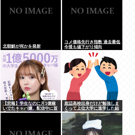
コメ価格先行き指数 過去最低
北朝鮮が何かを発射
今後も値下がり傾向
【悲報】学生なのに月1億稼
底辺高校出身だけど勉強しま
いでたキャバ嬢、配信中に首
くって上位大学に進学した結
吊って亡くなる
果w