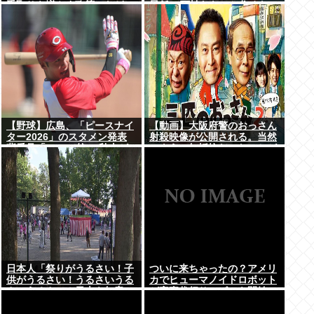
手取りを増やす政策」など5
最低10万払わないと住めない
項目
の」
【野球】広島、「ピースナイ
【動画】大阪府警のおっさん
ター2026」のスタメン発表
射殺映像が公開される。当然
背番号「86」で統一 秋山が
のように無抵抗だったことが
カープ移籍後初の4番 小園は
発覚
6番
日本人「祭りがうるさい！子
ついに来ちゃったの？アメリ
供がうるさい！うるさいうる
カでヒューマノイドロボット
さいうるさい！日本を無音の
が家事代行サービスを開始
世界にしろ」