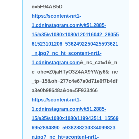
e=5F94AB5D
https://scontent-nrt1-
1.cdninstagram.com/v/t51.2885-
15/e35/s1080x1080/120116042_28055
61523101206_5362492250425593621
_n.jpg?_nc_ht=scontent-nrt1-
1.cdninstagram.com
&_nc_cat=1&_n
c_ohc=Z0jaHTyO3Z4AX9YWjy6&_nc
_tp=15&oh=277c4e67a0d71e0f7b4df
a3e0b98648a&oe=5F933466
https://scontent-nrt1-
1.cdninstagram.com/v/t51.2885-
15/e35/s1080x1080/119943511_15569
6952894890_5938288230334099823_
n.jpg?_nc_ht=scontent-nrt1-