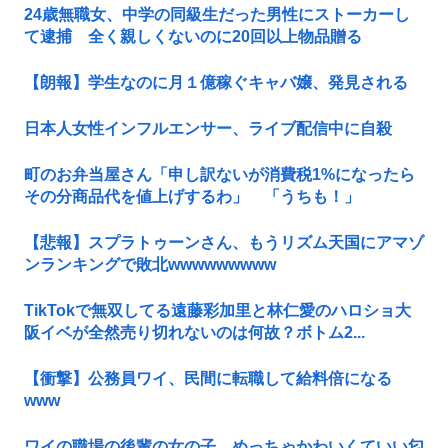
24歳無職女、中学の同級生だった男性にストーカーし
て逮捕 全く親しくないのに20回以上物品贈る
【朗報】学生なのに月１億稼ぐキャバ嬢、発見される
日本人女性インフルエンサー、ライブ配信中に自殺
町のお弁当屋さん「申し訳ないが消費税1%になったら
その分商品代を値上げするわ」 「うちも！」
【悲報】スプラトゥーンさん、もうリズム天国にアマゾ
ンランキングで敗北wwwwwwwww
TikTokで無双してる遠藤彩加里と林仁愛のハロショ大
阪イベが全然売り切れないのは何故？ボトム2...
【衝撃】公務員ワイ、民間に転職して給料倍になる
www
ワイの職場の後輩の女の子、めっちゃかわいくていい匂