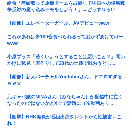
組合「有給取って原爆ドームを占拠して中国への侵略戦
争反対の座り込みデモをしよう！」←どうすりゃい...
【画像】エレベーターガール、AVデビューwww
これがあれば米100合食べられるっておかずあげてけー
www
小原ブラス「若くいようとすることは悪いこと？」問い
かけに私見「若作りして20代の土俵で戦おうとし...
【画像】新人バーチャルYoutuberさん、ドエロすぎる
ｗｗｗ
元キャバ嬢のMINAさん（みなちゃん）が配信中に亡く
なったのではないかとX上で話題に（※動画あり...
【衝撃】NHK職員が番組出演タレントから性被害←こ
れ！