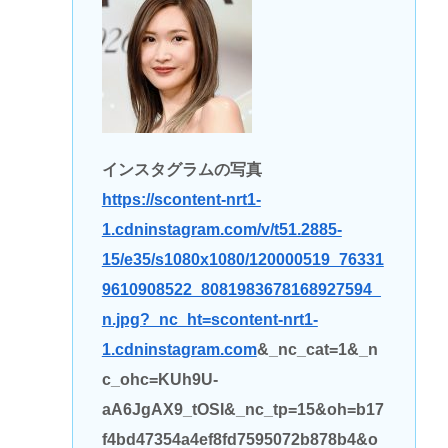
インスタグラムの写真
https://scontent-nrt1-
1.cdninstagram.com/v/t51.2885-
15/e35/s1080x1080/120000519_76331
9610908522_8081983678168927594_
n.jpg?_nc_ht=scontent-nrt1-
1.cdninstagram.com
&_nc_cat=1&_n
c_ohc=KUh9U-
aA6JgAX9_tOSI&_nc_tp=15&oh=b17
f4bd47354a4ef8fd7595072b878b4&o