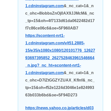
1.cdninstagram.com
&_nc_cat=1&_n
c_ohc=8IobbsZnOj0AX9JJMcM&_nc
_tp=15&oh=4f7133d61da0622482d17
f7c86ce06c6&oe=5F960AB7
https://scontent-nrt1-
1.cdninstagram.com/v/t51.2885-
15/e35/s1080x1080/120101776_12627
93697395852_2627528463961546664
_n.jpg?_nc_ht=scontent-nrt1-
1.cdninstagram.com
&_nc_cat=1&_n
c_ohc=D7IZtGGZYZUAX_Kflnf&_nc_
tp=15&oh=f52e1224d3046e1e824993
63b033b6bd&oe=5F94D273
https://news.yahoo.co.jp/articles/d03