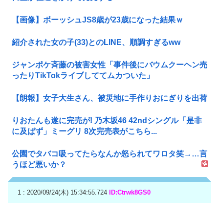
【画像】ボーッシュJS8歳が23歳になった結果ｗ
紹介された女の子(33)とのLINE、順調すぎるww
ジャンポケ斉藤の被害女性「事件後にバウムクーヘン売
ったりTikTokライブしててムカついた」
【朗報】女子大生さん、被災地に手作りおにぎりを出荷
りおたんも遂に完売が! 乃木坂46 42ndシングル「是非
に及ばず」ミーグリ 8次完売表がこちら...
公園でタバコ吸ってたらなんか怒られてワロタ笑→…言
うほど悪いか？
1 : 2020/09/24(木) 15:34:55.724
ID:Ctrwk8GS0