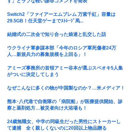
す」とラフな軽い謝罪コメントを発表
Switch2「ファイアーエムブレム 万紫千紅」容量は
29.5GB！任天堂ゲーまでｽﾄﾚｰｼﾞ馬...
結婚式の二次会で知り合った娘達と乱交した話
ウクライナ軍参謀本部「今年のロシア軍死傷者24万
人…新規兵力の募集規模を上回る」！
アミーズ事務所の首領アミー谷本が選ぶスペオキ5人集
がついに決定してしまう
なぜこんなに多くの物が中国製なのか？…米メディア！
熊本･八代港で自衛隊の「病院船」が医療提供開始、診
察と薬剤処方…被災者向け大浴場も！
24歳無職女、中学の同級生だった男性にストーカーし
て逮捕 全く親しくないのに20回以上物品贈る