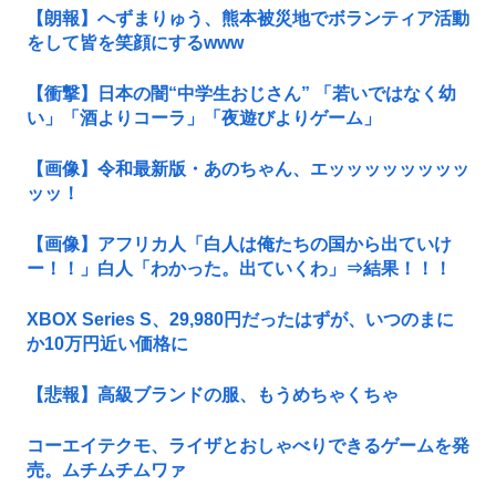
【朗報】へずまりゅう、熊本被災地でボランティア活動
をして皆を笑顔にするwww
【衝撃】日本の闇“中学生おじさん” 「若いではなく幼
い」「酒よりコーラ」「夜遊びよりゲーム」
【画像】令和最新版・あのちゃん、エッッッッッッッッ
ッッ！
【画像】アフリカ人「白人は俺たちの国から出ていけ
ー！！」白人「わかった。出ていくわ」⇒結果！！！
XBOX Series S、29,980円だったはずが、いつのまに
か10万円近い価格に
【悲報】高級ブランドの服、もうめちゃくちゃ
コーエイテクモ、ライザとおしゃべりできるゲームを発
売。ムチムチムワァ