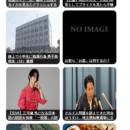
部屋作りゲーム、確率で出現す
【正論】岡田斗司夫「人間の本
るイカを見るとクラッシュする
音としてブサイクを見たら不愉
不具合が発生
快になる。この責任をどうとる
んだ」
路上で小学生に痴漢行為 男子高
お前ら「お盆」は何するの？
校生（16）逮捕
【元V6】三宅健 気になる日本
クルド人問題を訴えてきた河合
語の誤読を指摘 「一段落」の読
ゆうすけ、埼玉県知事選挙に立
みは？ 「使い方間違ってるんだ
候補表明www
よなとか」