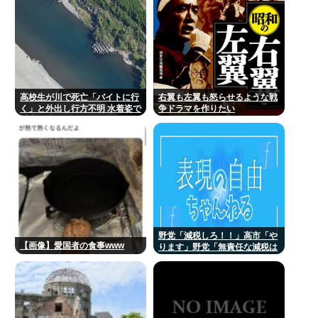
高校生が川で死亡「バイトに行
右翼も左翼も怒らせるような戦
く」と外出し行方不明 水着姿で
争ドラマを作りたい
川底に沈んでいるのを発見
野党「減税しろ！！」高市「や
【画像】愛国者の食事www
ります」野党「無責任な減税は
やめろ！財源はどうする 」