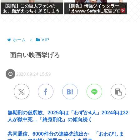
【朗報】この巨人ファンの
【朗報】情強ツイッタラー
女、顔がえっちすぎてしまう
「えwww Safariに広告ブロ
www
ッカー入れたらyoutube
premium要らんやん。笑」
ホーム
VIP
面白い映画挙げろ
2020.09.24 15:59
無期刑の仮釈放、2025年は「わずか4人」2024年は32
人が獄中死…「終身刑化」の傾向続く
共同通信、6000件分の連絡先流出か 「おわびしま