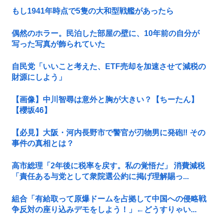
もし1941年時点で5隻の大和型戦艦があったら
偶然のホラー。民泊した部屋の壁に、10年前の自分が
写った写真が飾られていた
自民党「いいこと考えた、ETF売却を加速させて減税の
財源にしよう」
【画像】中川智尋は意外と胸が大きい？【ちーたん】
【櫻坂46】
【必見】大阪・河内長野市で警官が刃物男に発砲‼ その
事件の真相とは？
高市総理「2年後に税率を戻す。私の覚悟だ」 消費減税
「責任ある与党として衆院選公約に掲げ理解賜っ...
組合「有給取って原爆ドームを占拠して中国への侵略戦
争反対の座り込みデモをしよう！」←どうすりゃい...