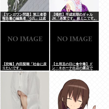
【マンガワン問題】第三者委
【唖然】平成前期のギャル
報告書の編集者「G氏」は成
JK「茶髪です。超ミニです。
田卓哉氏...Xで謝罪
ルーズです。下着はテカテカ
か豹柄です」⇒！！！
【悲報】内田梨瑚「社会に戻
【土用丑の日に食中毒】ド
りたいです」
ン・キホーテ出店の露店で
「うなぎの蒲焼」食べ14人が
発熱や下痢