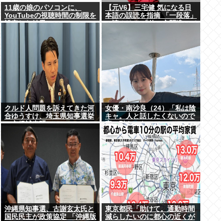
11歳の娘のパソコンに、
【元V6】三宅健 気になる日
YouTubeの視聴時間の制限を
本語の誤読を指摘 「一段落」
設定した結果
の読みは？ 「使い方間違って
るんだよなとか」
クルド人問題を訴えてきた河
女優・南沙良（24）「私は陰
合ゆうすけ、埼玉県知事選挙
キャ。人と話したくないので
に立候補表明www
家に引きこもってPCでアニ
メを観ていたい」
沖縄県知事選、古謝玄太氏と
東京都民「助けて。通勤時間
国民民主が政策協定 「沖縄版
減らしたいのに都心の近くが