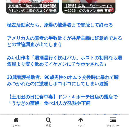
東京都民「助けて。通勤時間減
【野球】広島、「ピースナイタ
らしたいのに都心の近くが最低
ー2026」のスタメン発表 背番
10万払わないと住めないの」
号「86」で統一 秋山がカープ
移籍後初の4番 小園は6番
極左活動家たち、原爆の被爆者まで冒涜して終わる
アメリカ人の若者の半数近くが共産主義に好意的である
との世論調査が出てしまう
みい山作者「居酒屋行く奴はバカ。ホストの初回なら居
酒屋より安く飲めてイケメンにチヤホヤされる」
30歳看護補助者、90歳男性のオムツ交換時に暴れて噛
みつかれたのに激怒しボコボコにしてしまい逮捕
【土用丑の日に食中毒】ドン・キホーテ出店の露店で
「うなぎの蒲焼」食べ14人が発熱や下痢
おまえらが今までに使った事がある【ズル休み】の理由
ホーム
検索
トップ
サイドバー