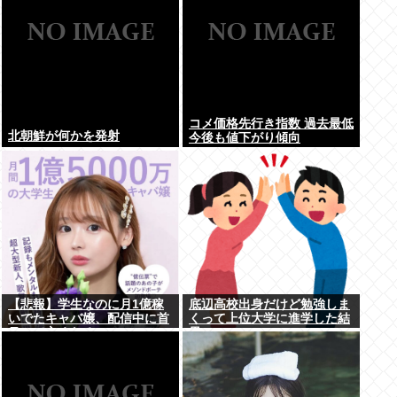
コメ価格先行き指数 過去最低
北朝鮮が何かを発射
今後も値下がり傾向
【悲報】学生なのに月1億稼
底辺高校出身だけど勉強しま
いでたキャバ嬢、配信中に首
くって上位大学に進学した結
吊って亡くなる
果w