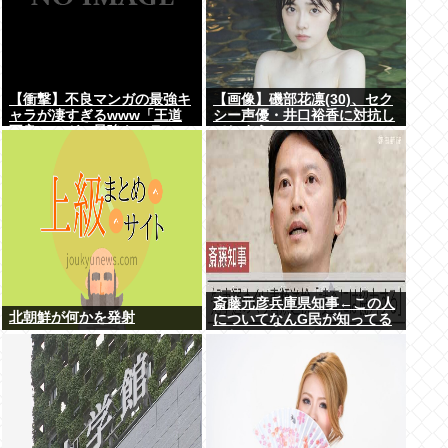
【衝撃】不良マンガの最強キ
【画像】磯部花凛(30)、セク
ャラが凄すぎるwww「王道
シー声優・井口裕香に対抗し
不良マンガの最強キャラTier
てしまうwww
表」完成する！！この最強キ
ャラは…
斎藤元彦兵庫県知事←この人
北朝鮮が何かを発射
についてなんG民が知ってる
こと