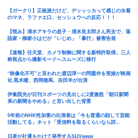
【ガークリ】正統派だけど、デッッッカって感じの水着
のマネ、ラファエ口、セッシュウへの反応！！！
【恨み】清水アキラの息子・清水良太郎さん死去で、落
語家・柳家小はだが「いじめ」「暴行」被害告発
【速報】任天堂、カメラ制御に関する新特許取得。三人
称視点から撮影モードへスムーズに移行
“映像化不可”と言われた渡辺淳一の問題作を実娘が映画
化 黒木瞳、西岡徳馬、吉田羊が出演
伊集院光が日刊スポーツの見出しに2度激怒「朝日新聞
系の新聞をやめる」と言い出した背景
5年前のNHK性加害の出演者は「今も普通の顔して芸能
活動してる」ネット「受信料を取るくらいなら詳...
日産が社運をかけて発売するSUVwww