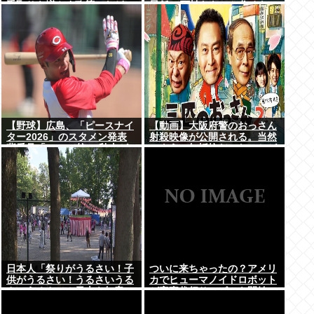
手取りを増やす政策」など5
最低10万払わないと住めない
項目
の」
【野球】広島、「ピースナイ
【動画】大阪府警のおっさん
ター2026」のスタメン発表
射殺映像が公開される。当然
背番号「86」で統一 秋山が
のように無抵抗だったことが
カープ移籍後初の4番 小園は
発覚
6番
日本人「祭りがうるさい！子
ついに来ちゃったの？アメリ
供がうるさい！うるさいうる
カでヒューマノイドロボット
さいうるさい！日本を無音の
が家事代行サービスを開始
世界にしろ」