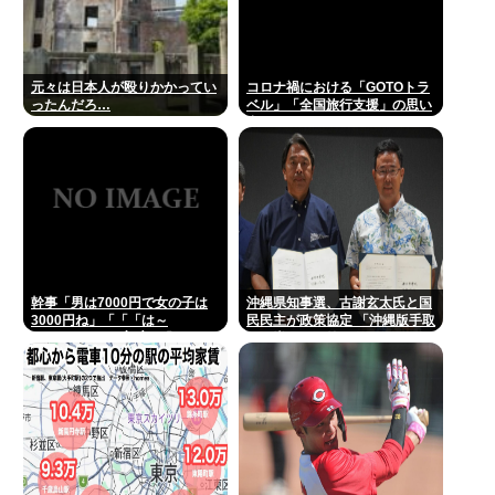
元々は日本人が殴りかかってい
コロナ禍における「GOTOトラ
ったんだろ…
ベル」「全国旅行支援」の思い
出
幹事「男は7000円で女の子は
沖縄県知事選、古謝玄太氏と国
3000円ね」「「「は～
民民主が政策協定 「沖縄版手取
い」」」」（ヽ´ん`）「あ？ ち
りを増やす政策」など5項目
ょっと待てよ」