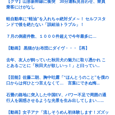
【クマ】山形新幹線に衝突 30分運転見合わせ、乗員
乗客にけがなし
軽自動車に“軽油”を入れちゃ絶対ダメ～！ セルフスタ
ンドで後を絶たない「誤給油トラブル」！
７月の倒産件数、１０００件超えで今年最多に…
【動画】 黒猫がお布団にダイヴ・・・【再】
去年、友人が飼っていた秋田犬の魅力に取り憑かれ こ
とあるごとに「秋田犬が欲しいっ！」と曰ってい...
【芸能】佐藤二朗、胸中吐露「“ほんとうのこと”を僕の
口からは何ひとつ言えなくて… 言葉にできぬ悔...
石畳の路地に突入した中国EV、パワー不足で周囲の通
行人を困惑させるような光景を生み出してしまい…...
【動画】女子アナ「流しそうめん初体験します！ズズッ