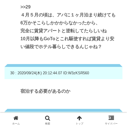
>>29
４月５月の頃は、アパに１ヶ月泊まり続けても
6万かそこらしかかからなかったから、
完全に賃貸アパートと逆転してたらしいね
10月以降もGoToとこれ駆使すれば賃貸より安
い値段でホテル暮らしできるんじゃね？
30 : 2020/09/24(木) 20:12:44.07
ID:W3zKSR560
宿泊する必要があるのか
31 : 2020/09/24(木) 20:12:47.20
ID:T4LfxlFh0
ホーム
検索
トップ
サイドバー