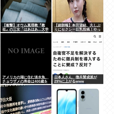
【衝撃】オウム真理教『教
【超朗報】本田望結、久しぶ
祖』の三女「はあはあ…大学
りにセクシー巨乳投稿！やっ
３つ合格したぞ！！！」大学
ぱりおっぱいでかかった！
「「「………」」」⇒！
アメリカの湖に住む淡水魚、
日本人さん、徴兵賛成派が
チョウザメの寿命は400歳を
29%に上がるwww
超える可能性