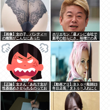
【画像】女の子、パンティー
ホリエモン「昼メシに会社で
の種類がこんなにあった
新卒の奴らにさ、味噌汁の具
www
に『唐揚げがない理由』わか
るか？って聞いたの」
【正論】女さん「あれ？女が
【動画アリ】タトゥー彫師23
性器舐めさせられるのってお
年目店長「タトゥー入れにく
かしくね？」6まんいいね
るやつ99%バカです」←こ
れ！