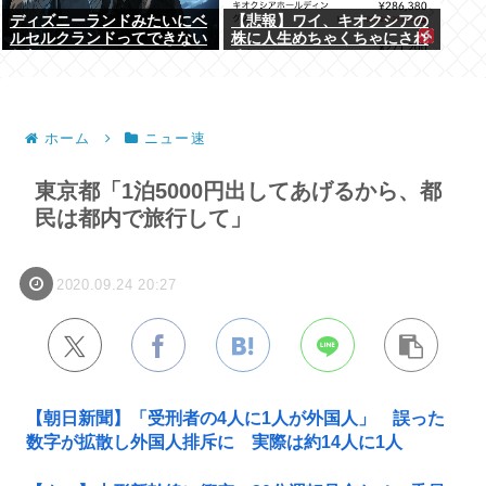
ディズニーランドみたいにベ
【悲報】ワイ、キオクシアの
ルセルクランドってできない
株に人生めちゃくちゃにされ
かな
る
ホーム
ニュー速
東京都「1泊5000円出してあげるから、都
民は都内で旅行して」
2020.09.24 20:27
【朝日新聞】「受刑者の4人に1人が外国人」 誤った
数字が拡散し外国人排斥に 実際は約14人に1人