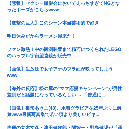
【悲報】セクシー撮影会においてえっちすぎてNGとな
ったポーズがこちらwww
【進撃の巨人】このシーン本当芸術的で好き
明日休みだからラーメン屋来た！
ファン激熱！中の観測装置まで精巧につくられたLEGO
のハッブル宇宙望遠鏡が販売中
【画像】生放送で女子アナのブラ紐が映ってしまう
www
【海外の反応】松の屋の”ママ応援キャンペーン”が男性
差別だと話題になっているらしい → 「普通に...
【画像】雛形あきこ(48)、水着グラビアを25年ぶりに解
禁www最新写真集で若い頃より美しいビキ...
声優の立木文彦・津田健次郎・関智一・野島健児が『踊