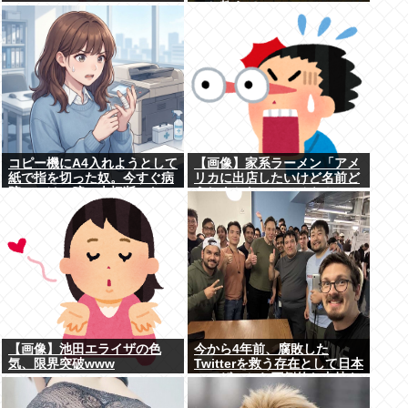
www
のか教えて
コピー機にA4入れようとして
【画像】家系ラーメン「アメ
紙で指を切った奴。今すぐ病
リカに出店したいけど名前ど
院にいけ。腕一本切断になっ
うしよかなぁ… せや！」
てもしらんぞ
【画像】池田エライザの色
今から4年前、腐敗した
気、限界突破www
Twitterを救う存在として日本
ユーザーから圧倒的な支持を
受けた男たちの姿がこれ