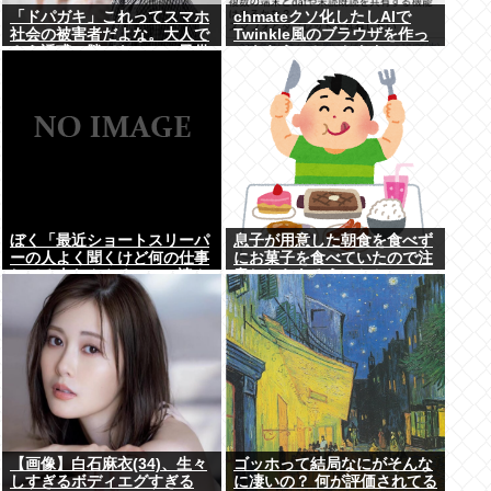
「ドパガキ」これってスマホ
chmateクソ化したしAIで
社会の被害者だよな。大人で
Twinkle風のブラウザを作っ
さえ誘惑に勝てないのに子供
てもらうことにしたわ
が耐えられるはずないだろ。
悪いのはスマホ社会
ぼく「最近ショートスリーパ
息子が用意した朝食を食べず
ーの人よく聞くけど何の仕事
にお菓子を食べていたので注
してる人なんやろ、wiki読ん
意したらあろうことか...
でみるか」
【画像】白石麻衣(34)、生々
ゴッホって結局なにがそんな
しすぎるボディエグすぎる
に凄いの？ 何が評価されてる