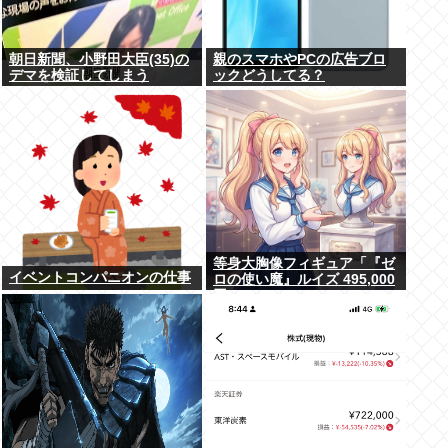
朝日新聞、小野田大臣(35)の
親のスマホやPCの広告ブロ
デマを検証してしまう
ックどうしてる？
等身大胸像フィギュア「『ゼ
イベントコンパニオンの仕事
ロの使い魔』ルイズ 495,000
円