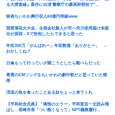
る大捜査線』新作に出演 警察庁の最高幹部役で“...
映画ちいかわ興行収入60億円突破www
琵琶湖花火大会、企画会社新人が市へ河川使用届け未提
出が原因→Xで告知したらできると思った
年収300万「がんばれー」年収数億「ありがとー」 ←
おかしくね？
日傘もって行っていざ開こうとしたら靴べらだった
青雲のCMソングをちいかわの劇中歌だと思っていた模
様
渓流の魚を食ったことある奴ちょっと来てくれ
【平和祈念式典】「痛恨のエラー」平和宣言一文読み飛
ばし…長崎市長「つい熱くなって」NPT義務履行...