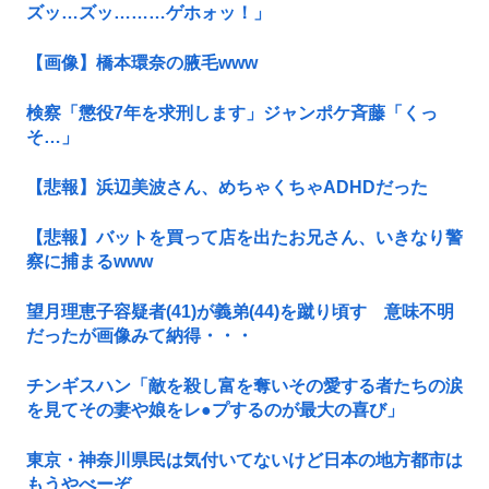
ズッ…ズッ………ゲホォッ！」
【画像】橋本環奈の腋毛www
検察「懲役7年を求刑します」ジャンポケ斉藤「くっ
そ…」
【悲報】浜辺美波さん、めちゃくちゃADHDだった
【悲報】バットを買って店を出たお兄さん、いきなり警
察に捕まるwww
望月理恵子容疑者(41)が義弟(44)を蹴り頃す 意味不明
だったが画像みて納得・・・
チンギスハン「敵を殺し富を奪いその愛する者たちの涙
を見てその妻や娘をレ●プするのが最大の喜び」
東京・神奈川県民は気付いてないけど日本の地方都市は
もうやべーぞ