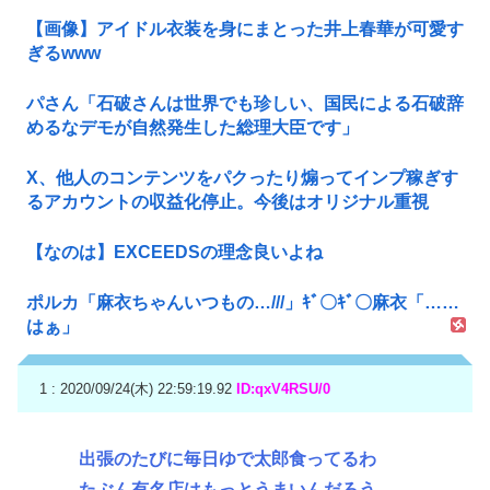
【画像】アイドル衣装を身にまとった井上春華が可愛す
ぎるwww
パさん「石破さんは世界でも珍しい、国民による石破辞
めるなデモが自然発生した総理大臣です」
X、他人のコンテンツをパクったり煽ってインプ稼ぎす
るアカウントの収益化停止。今後はオリジナル重視
【なのは】EXCEEDSの理念良いよね
ポルカ「麻衣ちゃんいつもの…///」ｷﾞ〇ｷﾞ〇麻衣「……
はぁ」
1 : 2020/09/24(木) 22:59:19.92
ID:qxV4RSU/0
出張のたびに毎日ゆで太郎食ってるわ
たぶん有名店はもっとうまいんだろう