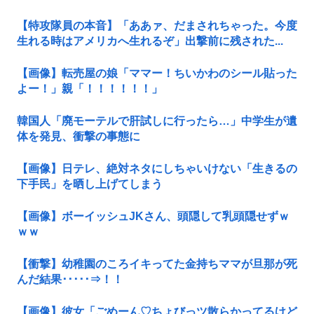
【特攻隊員の本音】「ああァ、だまされちゃった。今度
生れる時はアメリカへ生れるぞ」出撃前に残された...
【画像】転売屋の娘「ママー！ちいかわのシール貼った
よー！」親「！！！！！！」
韓国人「廃モーテルで肝試しに行ったら…」中学生が遺
体を発見、衝撃の事態に
【画像】日テレ、絶対ネタにしちゃいけない「生きるの
下手民」を晒し上げてしまう
【画像】ボーイッシュJKさん、頭隠して乳頭隠せずｗ
ｗｗ
【衝撃】幼稚園のころイキってた金持ちママが旦那が死
んだ結果･････⇒！！
【画像】彼女「ごめーん♡ちょびっツ散らかってるけど