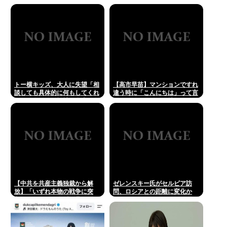
泊客や登山客など計400人近く
が孤立か 土石流で橋が流され
たとの情報も
トー横キッズ、大人に失望「相
【高市早苗】マンションですれ
談しても具体的に何もしてくれ
違う時に「こんにちは」って言
なくて傷つく。福祉は自由が奪
ってくる奴がクソ気持ち悪い。
われる」
話しかけてくんなよ
【中共を共産主義独裁から解
ゼレンスキー氏がセルビア訪
放】「いずれ本物の戦争に突
問、ロシアとの距離に変化か
入」アメリカの右派が夢見る
〈露骨に交戦的〉なシナリオ