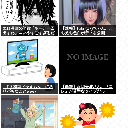
エロ漫画の竿役「あー、一回
【速報】tuki.(17)ちゃん、え
出すわ」←いやすごすぎるだ
ちえち色白ボディを公開
ろwww
www
「T-800型ドラえもん」にあ
【衝撃】浜辺美波さん、『コ
りがちなことwww
レ』が苦手なタイプだっ
た！？←お世話してあげたい
弱男が大量沸きしてしまうw
w w w w w w w w