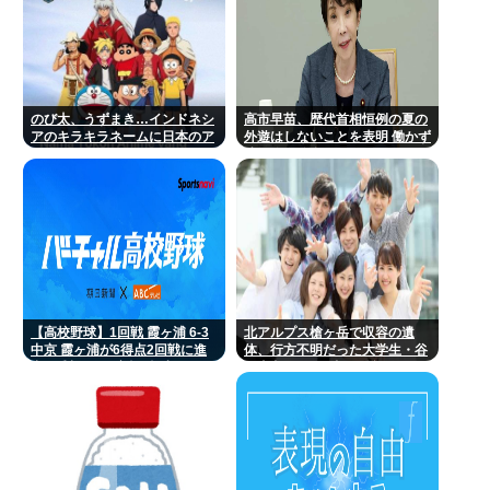
のび太、うずまき…インドネシ
高市早苗、歴代首相恒例の夏の
アのキラキラネームに日本のア
外遊はしないことを表明 働かず
ニメ
連日終日公邸のもよう
【高校野球】1回戦 霞ヶ浦 6-3
北アルプス槍ヶ岳で収容の遺
中京 霞ヶ浦が6得点2回戦に進
体、行方不明だった大学生・谷
出 9番相田が3安打2打点
口太良さん(19歳)と確認