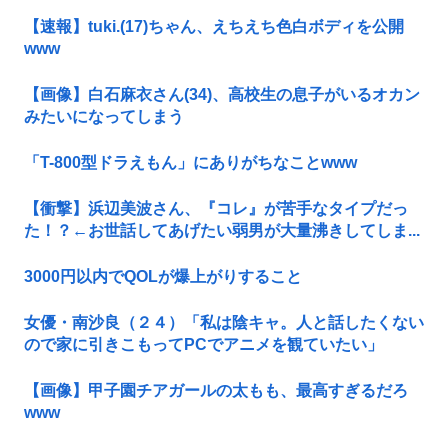
【速報】tuki.(17)ちゃん、えちえち色白ボディを公開
www
【画像】白石麻衣さん(34)、高校生の息子がいるオカン
みたいになってしまう
「T-800型ドラえもん」にありがちなことwww
【衝撃】浜辺美波さん、『コレ』が苦手なタイプだっ
た！？←お世話してあげたい弱男が大量沸きしてしま...
3000円以内でQOLが爆上がりすること
女優・南沙良（２４）「私は陰キャ。人と話したくない
ので家に引きこもってPCでアニメを観ていたい」
【画像】甲子園チアガールの太もも、最高すぎるだろ
www