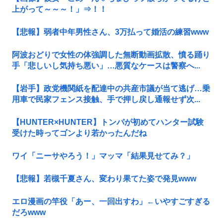
上がって～～～！」⇒！！
【悲報】弱者中年男性さん、3万払って婚活の練習www
阿波おどりで女性の体強調した無断動画拡散、憤る踊り
手「悲しいし気持ち悪い」…悪質なケースは警察へ...
【岩手】政党機関紙を配達中の共産市議が当て逃げ…乗
用車で民家フェンス接触、手で押し戻し通報せず次...
【HUNTER×HUNTER】トンパが初めてハンター試験
受けた時ってゴンより若かったんだね
ワイ「ニーサやろう！」マッマ「結果見せてみ？」
【悲報】若槻千夏さん、変わり果てた姿で発見www
エロ漫画の竿役「あー、一回出すわ」←いやすごすぎる
だろwww