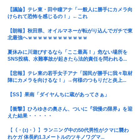
【議論】テレ東・田中瞳アナ「一般人に勝手にカメラ向
けられて恐怖を感じるの！」←これ
【朗報】秋田県、オイルマネーが転がり込んでガチで東
北最強へｗｗｗｗｗｗｗｗｗｗｗｗ
夏休みに川遊びするなら「ここ最高！」危ない場所を
SNS投稿、水難事故が起きたら法的責任を問われる...
【悲報】テレ東の若手女子アナ「国民が勝手に我々取材
陣にカメラを向けるな！」→何様のつもりだと炎上...
【SS】果南「ダイヤんちに蔵があってさぁ」
【衝撃】ひろゆきの奥さん、ついに『我慢の限界』を迎
えた結果・・・・・
【（・(ｪ)・）】ランニング中の50代男性がクマに襲わ
れケガ 体長約1.3メートルのツキノワグマ...