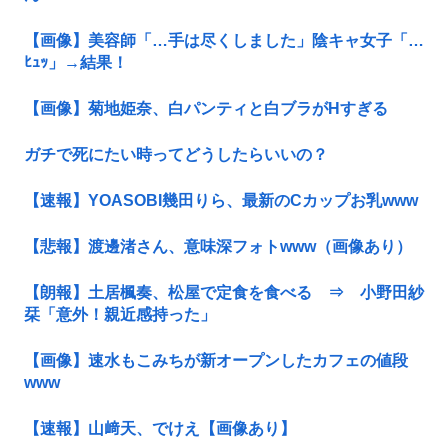
【画像】美容師「…手は尽くしました」陰キャ女子「…
ﾋｭｯ」→結果！
【画像】菊地姫奈、白パンティと白ブラがHすぎる
ガチで死にたい時ってどうしたらいいの？
【速報】YOASOBI幾田りら、最新のCカップお乳www
【悲報】渡邊渚さん、意味深フォトwww（画像あり）
【朗報】土居楓奏、松屋で定食を食べる ⇒ 小野田紗
栞「意外！親近感持った」
【画像】速水もこみちが新オープンしたカフェの値段
www
【速報】山﨑天、でけえ【画像あり】