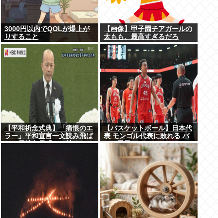
3000円以内でQOLが爆上が
【画像】甲子園チアガールの
りすること
太もも、最高すぎるだろ
www
【平和祈念式典】「痛恨のエ
【バスケットボール】日本代
ラー」平和宣言一文読み飛ば
表 モンゴル代表に敗れる バ
し…長崎市長「つい熱くなっ
スケ男子
て」NPT義務履行求める重要
一文