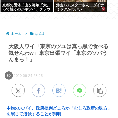
京都の団体「山を毎年『大』
爆走ハムスターさん ダイナ
って焼くのがキツイ。クラウ
ミックかわいい
ドファンディングで支援して
ください」
ホーム
なんJ
大阪人ワイ「東京のツユは真っ黒で食べる
気せんわw」東京出張ワイ「東京のソバう
んまっ！」
2020.09.24 23:25
本物のスパイ、政府批判どころか「むしろ政府の味方」
を演じて潜伏することが判明