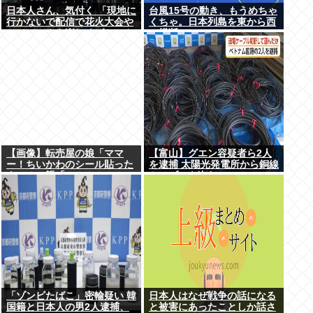
日本人さん、気付く 「現地に
台風15号の動き、もうめちゃ
行かないで配信で花火大会や
くちゃ。日本列島を東から西
フジロックを楽しめばいいん
に横断
だ」
【画像】転売屋の娘「ママ
【富山】グエン容疑者ら2人
ー！ちいかわのシール貼った
を逮捕 太陽光発電所から銅線
よー！」親「！！！！！！」
ケーブルを盗む
「ゾンビたばこ」密輸疑い 韓
日本人はなぜ戦争の話になる
国籍と日本人の男2人逮捕、
と被害にあったことしか話さ