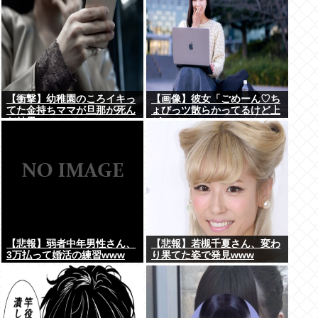
【衝撃】幼稚園のころイキっ
【画像】彼女「ごめーん♡ち
てた金持ちママが旦那が死ん
ょびっツ散らかってるけど上
だ結果･････⇒！！
がって～～～！」⇒！！
【悲報】弱者中年男性さん、
【悲報】若槻千夏さん、変わ
3万払って婚活の練習www
り果てた姿で発見www