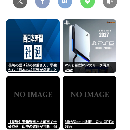
長崎の語り部のお爺さん、学生
PS6と新型PSPのリーク写真
から「日本も核武装が必要」と
www
言われ発狂
【長野】安曇野市と大町市で土
8割がGemini利用、ChatGPTは
砂崩落 山中の道路が寸断 宿
68%