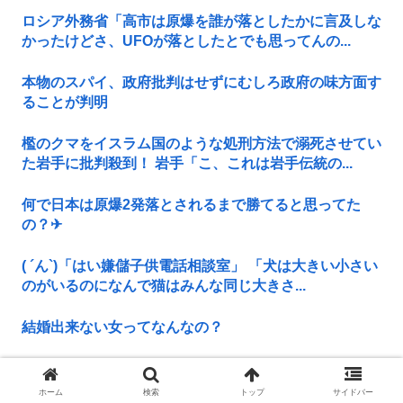
ロシア外務省「高市は原爆を誰が落としたかに言及しな
かったけどさ、UFOが落としたとでも思ってんの...
本物のスパイ、政府批判はせずにむしろ政府の味方面す
ることが判明
檻のクマをイスラム国のような処刑方法で溺死させてい
た岩手に批判殺到！ 岩手「こ、これは岩手伝統の...
何で日本は原爆2発落とされるまで勝てると思ってた
の？‎✈
( ´ん`)「はい嫌儲子供電話相談室」 「犬は大きい小さい
のがいるのになんで猫はみんな同じ大きさ...
結婚出来ない女ってなんなの？
戦争になったら国に心臓を捧げるかランキング1位グエ
ン 最下位ジャップ
ホーム
検索
トップ
サイドバー