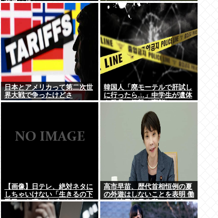
荷受け役か
ないのか？
日本とアメリカって第二次世
韓国人「廃モーテルで肝試し
界大戦で争ったけどさ
に行ったら…」中学生が遺体
を発見、衝撃の事態に
【画像】日テレ、絶対ネタに
高市早苗、歴代首相恒例の夏
しちゃいけない「生きるの下
の外遊はしないことを表明 働
手民」を晒し上げてしまう
かず連日終日公邸のもよう