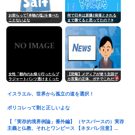
お前らって｢本物の塩｣を食べた
何で日本は原爆2発落とされる
ことないよな
まで勝てると思ってたの？‎✈
女性「都内のお祭り行ったらブ
【悲報】メディアが使う主語デ
ラジャートパンツ透けまくった
カ言葉の正体、ガチでこれだっ
恐らくSHEINで買ったペラペラ
たwww
の浴衣着てる女の子がいる」
イスラエル、世界から孤立の道を選択！
ポリコレって割と正しいよな
【「実存的境界例論」番外編】 （ヤスパースの）実存
主義と仏教、それとワンピース 【ネタバレ注意】...