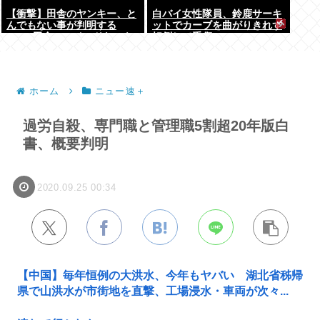
【衝撃】田舎のヤンキー、と
白バイ女性隊員、鈴鹿サーキ
んでもない事が判明する
ットでカーブを曲がりきれず
www 田舎のマイルドヤンキ
転倒して重傷
ーって何であんなに金ある
の？もしかして…
ホーム
ニュー速＋
過労自殺、専門職と管理職5割超20年版白
書、概要判明
2020.09.25 00:34
【中国】毎年恒例の大洪水、今年もヤバい 湖北省秭帰
県で山洪水が市街地を直撃、工場浸水・車両が次々...