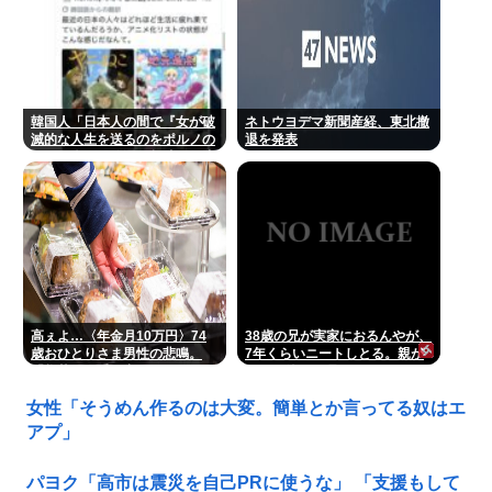
韓国人「日本人の間で『女が破
ネトウヨデマ新聞産経、東北撤
滅的な人生を送るのをポルノの
退を発表
ように楽しむ陰湿な趣味』が流
行っている」
高ぇよ…〈年金月10万円〉74
38歳の兄が実家におるんやが、
歳おひとりさま男性の悲鳴。
7年くらいニートしとる。親が
「惣菜すら手が出ない」
死んだ後の処理どうしよう
女性「そうめん作るのは大変。簡単とか言ってる奴はエ
アプ」
パヨク「高市は震災を自己PRに使うな」 「支援もして