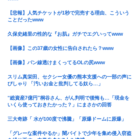
【悲報】人気チケットが1秒で完売する理由、こういう
ことだったwww
久保史緒里の性的な『お肌』ガチでエグいってwww
【画像】この37歳の女性に告白されたら？www
【画像】パン線透けまくってるOLの尻www
スリム真栄田、セクシー女優の熊本支援への一部の声に
ぴしゃり 「汚いお金と批判してる奴ら…」
“総資産7億円”桐谷さん、がん判明で後悔も…「現金を
いくら使っておきたかった？」にまさかの回答
三大奇跡「 水が100度で沸騰」「原爆ドームに原爆」
「グレーな案件やるか」闇バイトで少年を集め侵入窃盗