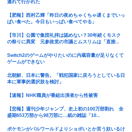
連れて行かれた
【肥報】西村乙輝「昨日の夜めちゃくちゃ遅くまでいっ
ぱい食べた。今日もいっぱい食べてやる」
【市川】公園で集団礼拝は認めない？30年続くモスク
の祭りに異変 元参政党の市議とムスリムは「直接...
Switch2のゲームがやりたいのに内蔵容量が足りなくて
ゲームができない
北朝鮮、日本に警告。「戦犯国家に戻ろうとしている日
本に軍事的選択肢を検討」
【速報】NHK職員が番組出演者から性被害
【悲報】週刊少年ジャンプ、史上初の100万部割れ 全
盛期653万部から98万部に…紙の雑誌「10...
ポケモンがパルワールドよりショボいとか言う奴いるけ