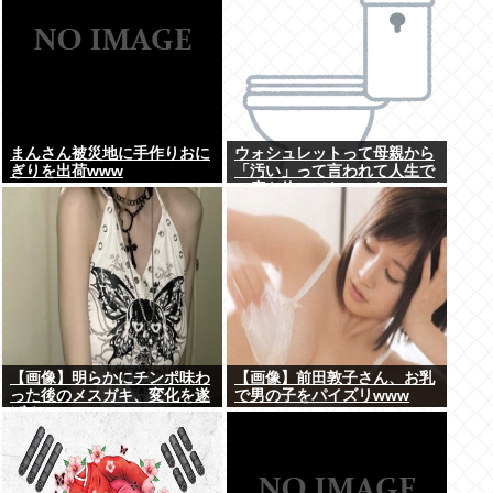
まんさん被災地に手作りおに
ウォシュレットって母親から
ぎりを出荷www
「汚い」って言われて人生で
一度も使ってなかった...
【画像】明らかにチンポ味わ
【画像】前田敦子さん、お乳
った後のメスガキ、変化を遂
で男の子をパイズリwww
げる