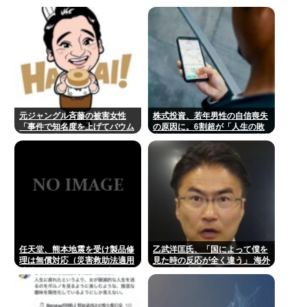
徐々に脱落。低換金率を望む客
は戻らず
元ジャングル斉藤の被害女性
株式投資、若年男性の自信喪失
「事件で知名度を上げてバウム
の原因に。6割超が「人生の敗
クーヘン売ったりTikTokライブ
者」自認。4人に1人が毎日株式
してて悔しさと怒りを感じた」
を売買。
任天堂、熊本地震を受け製品修
乙武洋匡氏、「国によって僕を
理は無償対応（災害救助法適用
見た時の反応が全く違う」 海外
地域） 義援金5000万円寄付
の路上で実感