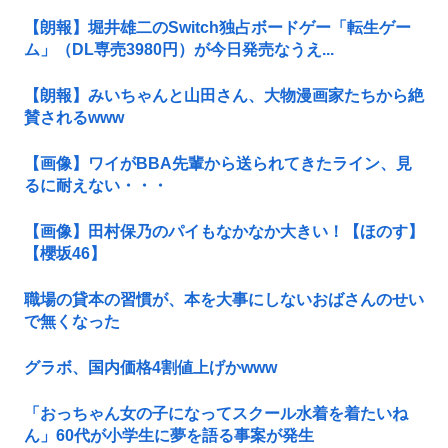
【朗報】堀井雄二のSwitch独占ボードゲー「転生ゲー
ム」（DL専売3980円）が今日発売なうえ...
【朗報】みいちゃんと山田さん、大物漫画家たちから絶
賛されるwww
【画像】ワイがBBA先輩から送られてきたライン、見
るに耐えない・・・
【画像】田村保乃のパイもなかなか大きい！【ほのす】
【櫻坂46】
職場の貸本の習慣が、本を大事にしないおばさんのせい
で無くなった
グラボ、国内価格4割値上げかwww
「おっちゃん女の子になってスクール水着を着たいね
ん」60代が小学生に夢を語る事案が発生