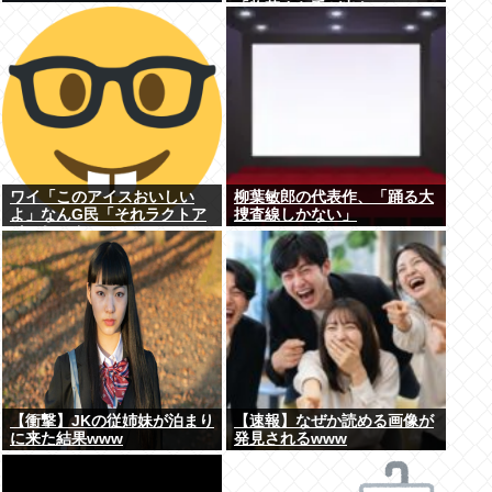
「惣菜すら手が出ない」
ワイ「このアイスおいしい
柳葉敏郎の代表作、「踊る大
よ」なんG民「それラクトア
捜査線しかない」
イスじゃん」
【衝撃】JKの従姉妹が泊まり
【速報】なぜか読める画像が
に来た結果www
発見されるwww