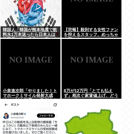
韓国人「韓国が熊本地震で飲
【悲報】殺到する女性ファン
料水1万本送ったら日本人は
を抑えるスタッフ、めっちゃ
韓国産の水は〇〇だと言いま
大変そうwww
した」
小泉進次郎「やりました！ト
8万が12万円「とても払え
マホークミサイル発射大成
ず」相次ぐ家賃値上げ、どう
功！！対中朝露への防衛力を
すれば・・・？
強化してますw」