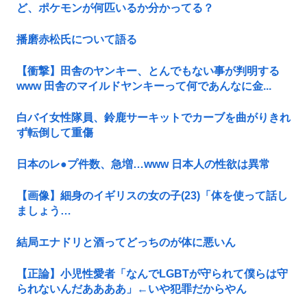
ど、ポケモンが何匹いるか分かってる？
播磨赤松氏について語る
【衝撃】田舎のヤンキー、とんでもない事が判明する
www 田舎のマイルドヤンキーって何であんなに金...
白バイ女性隊員、鈴鹿サーキットでカーブを曲がりきれ
ず転倒して重傷
日本のレ●プ件数、急増…www 日本人の性欲は異常
【画像】細身のイギリスの女の子(23)「体を使って話し
ましょう…
結局エナドリと酒ってどっちのが体に悪いん
【正論】小児性愛者「なんでLGBTが守られて僕らは守
られないんだああああ」←いや犯罪だからやん