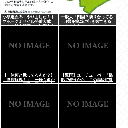
小泉進次郎「やりました！ト
一般人「四国？隣り合ってる
マホークミサイル発射大成
し4県を簡単に行き来できる
功！！対中朝露への防衛力を
んやろなあ」←これwww
強化してますw」
【一体何と戦ってるんだ？】
【驚愕】ユーチューバー「撮
「徹底抗戦！」「一歩も退か
影で使うから、この高級時計
ないぞ！」原爆公園の前の極
も車もぜ～んぶ経費でタダ！
左を機動隊が排除
ｗ」←まさかコレ本気にして
る奴なんておらんよな？よ
な？w w w w w w w w w w
w