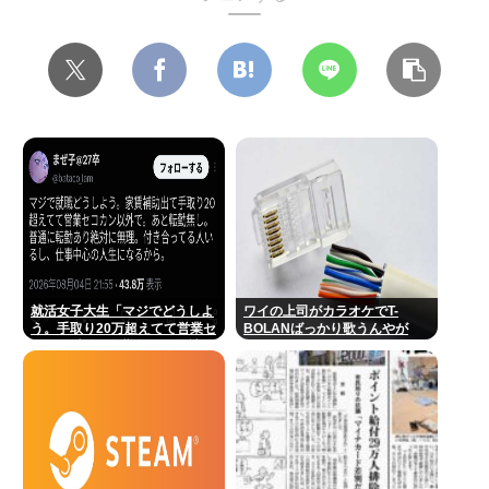
就活女子大生「マジでどうしよ
ワイの上司がカラオケでT-
う。手取り20万超えてて営業セ
BOLANばっかり歌うんやが
コカン以外で転勤無しの会社な
い」