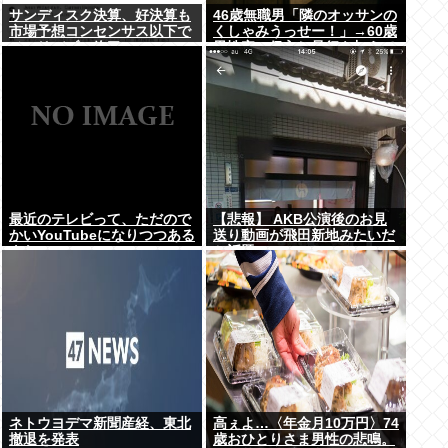
サンディスク決算、好決算も
46歳無職男「隣のオッサンの
市場予想コンセンサス以下で
くしゃみうっせー！」→60歳
メモリバブル終了へ
男性宅に侵入し暴行を加えて
逮捕
最近のテレビって、ただので
【悲報】 AKB公演後のお見
かいYouTubeになりつつある
送り動画が飛田新地みたいだ
よな
と話題に・・・
ネトウヨデマ新聞産経、東北
高ぇよ…〈年金月10万円〉74
撤退を発表
歳おひとりさま男性の悲鳴。