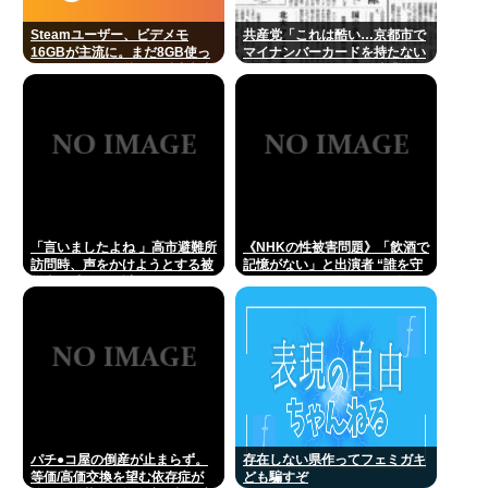
Steamユーザー、ビデメモ
共産党「これは酷い…京都市で
16GBが主流に。まだ8GB使っ
マイナンバーカードを持たない
てるドアホの嫌儲民は反省文書
29万人がポイント給付事業から
いてね。
排除された」
「言いましたよね 」高市避難所
《NHKの性被害問題》「飲酒で
訪問時、声をかけようとする被
記憶がない」と出演者 “誰を守
災者を威圧する謎のハゲガード
るべきなのか”問われる組織の
マンが発生
姿勢
パチ●コ屋の倒産が止まらず。
存在しない県作ってフェミガキ
等価/高価交換を望む依存症が
ども騙すぞ