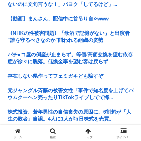
ないのに文句言うな！」パヨク「してるけど」...
【動画】まんさん、配信中に首吊り自⚪︎www
《NHKの性被害問題》「飲酒で記憶がない」と出演者
“誰を守るべきなのか”問われる組織の姿勢
パチ●コ屋の倒産が止まらず。等価/高価交換を望む依存
症が徐々に脱落。低換金率を望む客は戻らず
存在しない県作ってフェミガキども騙すぞ
元ジャングル斉藤の被害女性「事件で知名度を上げてバ
ウムクーヘン売ったりTikTokライブしてて悔...
株式投資、若年男性の自信喪失の原因に。6割超が「人
生の敗者」自認。4人に1人が毎日株式を売買。
コロナ禍以上 飲食店からは悲痛な声上がる 消費税率1%
ホーム
検索
トップ
サイドバー
の基本方針を決定も…懸念される”外食離れ”