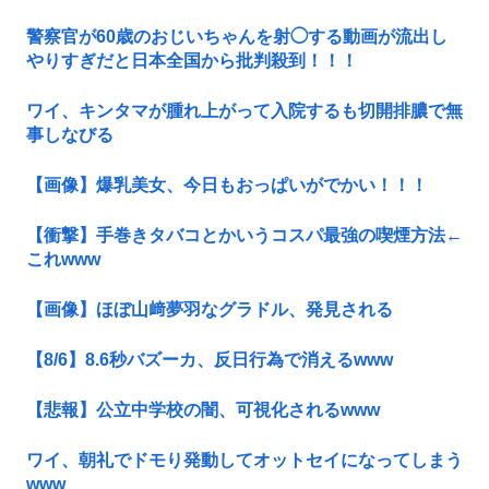
警察官が60歳のおじいちゃんを射◯する動画が流出し
やりすぎだと日本全国から批判殺到！！！
ワイ、キンタマが腫れ上がって入院するも切開排膿で無
事しなびる
【画像】爆乳美女、今日もおっぱいがでかい！！！
【衝撃】手巻きタバコとかいうコスパ最強の喫煙方法←
これwww
【画像】ほぼ山﨑夢羽なグラドル、発見される
【8/6】8.6秒バズーカ、反日行為で消えるwww
【悲報】公立中学校の闇、可視化されるwww
ワイ、朝礼でドモり発動してオットセイになってしまう
www