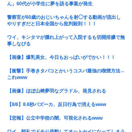
ん」60代が小学生に夢を語る事案が発生
警察官が60歳のおじいちゃんを射◯する動画が流出し
やりすぎだと日本全国から批判殺到！！！
ワイ、キンタマが腫れ上がって入院するも切開排膿で無
事しなびる
【画像】爆乳美女、今日もおっぱいがでかい！！！
【衝撃】手巻きタバコとかいうコスパ最強の喫煙方法←
これwww
【画像】ほぼ山﨑夢羽なグラドル、発見される
【8/6】8.6秒バズーカ、反日行為で消えるwww
【悲報】公立中学校の闇、可視化されるwww
ワイ、朝礼でドモり発動してオットセイになってしまう