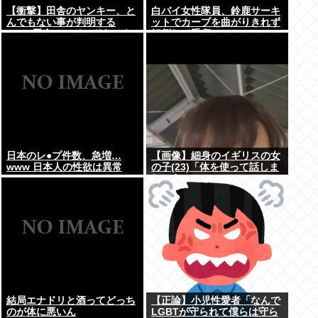
【衝撃】田舎のヤンキー、と
白バイ女性隊員、鈴鹿サーキ
んでもない事が判明する
ットでカーブを曲がりきれず
www 田舎のマイルドヤンキ
転倒して重傷
ーって何であんなに金ある
の？もしかして…
日本のレ●プ件数、急増…
【画像】細身のイギリスの女
www 日本人の性欲は異常
の子(23)「体を使って話しま
しょう…
結局エナドリと酒ってどっち
【正論】小児性愛者「なんで
のが体に悪いん
LGBTが守られて僕らは守ら