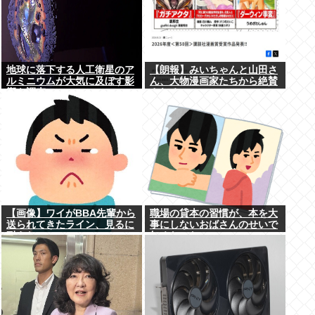
地球に落下する人工衛星のア
【朗報】みいちゃんと山田さ
ルミニウムが大気に及ぼす影
ん、大物漫画家たちから絶賛
響を調査
されるwww
【画像】ワイがBBA先輩から
職場の貸本の習慣が、本を大
送られてきたライン、見るに
事にしないおばさんのせいで
耐えない・・・
無くなった