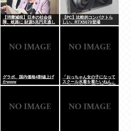
【消費減税】日本の社会保
【PC】比較的コンパクトら
障、岐路に 財源5兆円見通し
しい、RTX5070登場
立たず
グラボ、国内価格4割値上げ
「おっちゃん女の子になって
かwww
スクール水着を着たいねん」
60代が小学生に夢を語る事案
が発生