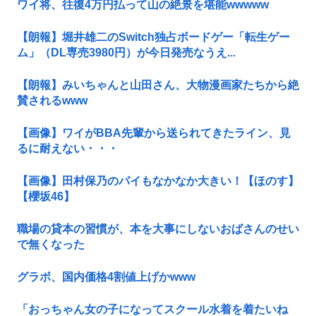
ワイ将、往復4万円払って山の絶景を堪能wwwww
【朗報】堀井雄二のSwitch独占ボードゲー「転生ゲー
ム」（DL専売3980円）が今日発売なうえ...
【朗報】みいちゃんと山田さん、大物漫画家たちから絶
賛されるwww
【画像】ワイがBBA先輩から送られてきたライン、見
るに耐えない・・・
【画像】田村保乃のパイもなかなか大きい！【ほのす】
【櫻坂46】
職場の貸本の習慣が、本を大事にしないおばさんのせい
で無くなった
グラボ、国内価格4割値上げかwww
「おっちゃん女の子になってスクール水着を着たいね