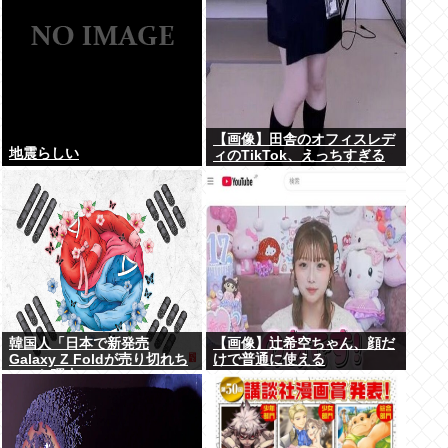
【画像】田舎のオフィスレデ
地震らしい
ィのTikTok、えっちすぎる
韓国人「日本で新発売
【画像】辻希空ちゃん、顔だ
Galaxy Z Foldが売り切れち
けで普通に使える
ゃった理由」