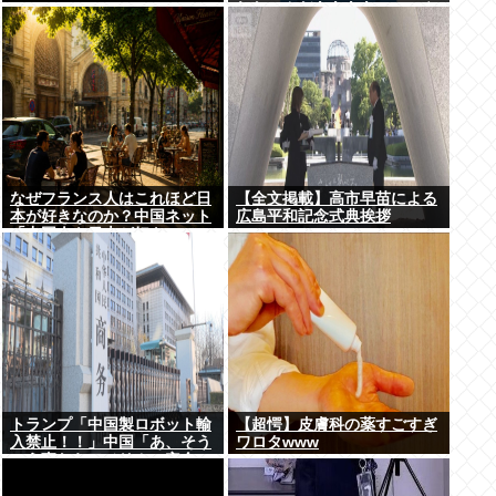
れないんだああああ」←いや
犯罪だからやん
なぜフランス人はこれほど日
【全文掲載】高市早苗による
本が好きなのか？中国ネット
広島平和記念式典挨拶
「中国人も日本が好き」
トランプ「中国製ロボット輸
【超愕】皮膚科の薬すごすぎ
入禁止！！」中国「あ、そう
ワロタwww
いう事ならアメリカの安全の
為にドローンの輸出も止める
ね？」