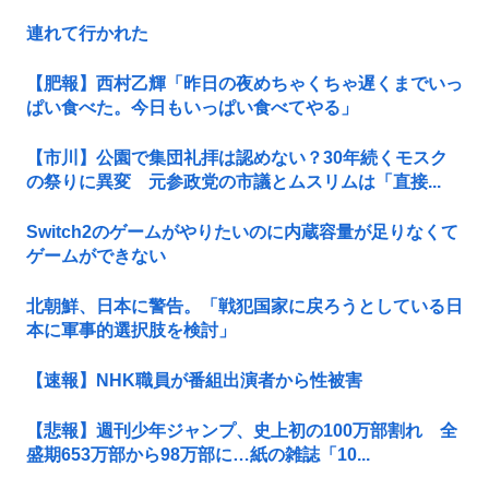
連れて行かれた
【肥報】西村乙輝「昨日の夜めちゃくちゃ遅くまでいっ
ぱい食べた。今日もいっぱい食べてやる」
【市川】公園で集団礼拝は認めない？30年続くモスク
の祭りに異変 元参政党の市議とムスリムは「直接...
Switch2のゲームがやりたいのに内蔵容量が足りなくて
ゲームができない
北朝鮮、日本に警告。「戦犯国家に戻ろうとしている日
本に軍事的選択肢を検討」
【速報】NHK職員が番組出演者から性被害
【悲報】週刊少年ジャンプ、史上初の100万部割れ 全
盛期653万部から98万部に…紙の雑誌「10...