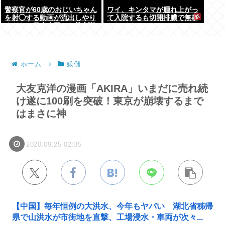
警察官が60歳のおじいちゃん
ワイ、キンタマが腫れ上がっ
を射◯する動画が流出しやり
て入院するも切開排膿で無事
すぎだと日本全国から批判殺
しなびる
到！！！
ホーム
嫌儲
大友克洋の漫画「AKIRA」いまだに売れ続
け遂に100刷を突破！東京が崩壊するまで
はまさに神
2020.09.25 02:35
【中国】毎年恒例の大洪水、今年もヤバい 湖北省秭帰
県で山洪水が市街地を直撃、工場浸水・車両が次々...