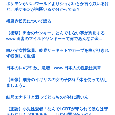
ポケモンがパルワールドよりショボいとか言う奴いるけ
ど、ポケモンが何匹いるか分かってる？
播磨赤松氏について語る
【衝撃】田舎のヤンキー、とんでもない事が判明する
www 田舎のマイルドヤンキーって何であんなに金...
白バイ女性隊員、鈴鹿サーキットでカーブを曲がりきれ
ず転倒して重傷
日本のレ●プ件数、急増…www 日本人の性欲は異常
【画像】細身のイギリスの女の子(23)「体を使って話し
ましょう…
結局エナドリと酒ってどっちのが体に悪いん
【正論】小児性愛者「なんでLGBTが守られて僕らは守
られないんだああああ」←いや犯罪だからやん