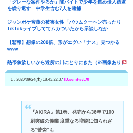
「グレーな案件やるか」闇バイトで少年を集め侵入窃盗
を繰り返す 中学生含む7人を逮捕
ジャンポケ斉藤の被害女性「バウムクーヘン売ったり
TikTokライブしててムカついたから示談しなか...
【悲報】想像の200倍、形がエグい「ナス」見つかる
www
熱帯魚欲しいから近所の川にとりにきた（※画像あり）
1 : 2020/09/24(木) 18:43:22.37
ID:semFsvL/0
『AKIRA』第1巻、発売から36年で100
刷突破の偉業 度重なる増刷に知られざ
る“苦労”も