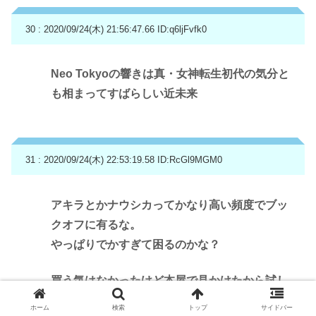
30 : 2020/09/24(木) 21:56:47.66
ID:q6ljFvfk0
Neo Tokyoの響きは真・女神転生初代の気分と
も相まってすばらしい近未来
31 : 2020/09/24(木) 22:53:19.58
ID:RcGl9MGM0
アキラとかナウシカってかなり高い頻度でブッ
クオフに有るな。
やっぱりでかすぎて困るのかな？
買う気はなかったけど本屋で見かけたから試し
に買ってみるかぁ。て本でも無いし。
ホーム
検索
トップ
サイドバー