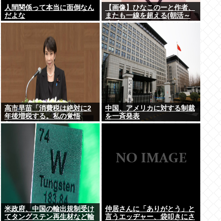
人間関係って本当に面倒なん
【画像】ひなこのーと作者、
だよな
またも一線を超える(朝活～
くぱぁ)www
高市早苗「消費税は絶対に2
中国、アメリカに対する制裁
年後増税する。私の覚悟
を一斉発表
だ。」
米政府、中国の輸出規制受け
仲居さんに「ありがとう」と
てタングステン再生材など輸
言うエッヂャー、袋叩きにさ