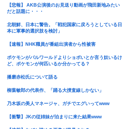
【悲報】 AKB公演後のお見送り動画が飛田新地みたい
だと話題に・・・
北朝鮮、日本に警告。「戦犯国家に戻ろうとしている日
本に軍事的選択肢を検討」
【速報】NHK職員が番組出演者から性被害
ポケモンがパルワールドよりショボいとか言う奴いるけ
ど、ポケモンが何匹いるか分かってる？
播磨赤松氏について語る
柳葉敏郎の代表作、「踊る大捜査線しかない」
乃木坂の美人マネージャ、ガチでエグいってwww
【衝撃】JKの従姉妹が泊まりに来た結果www