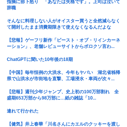
指摘に部下怒り 「あなたは失格です」。上司は泣いて
辞職
そんなに料理しない人がオイスター買うと全然減らなく
て開封したまま消費期限きて使えなくなるんだよな
【悲報】ゲーフリ新作「ビースト・オブ・リインカーネ
ーション」、老舗レビューサイトからボロクソ言わ...
ChatGPTに聞いた10年後の18期
【中国】毎年恒例の大洪水、今年もヤバい 湖北省秭帰
県で山洪水が市街地を直撃、工場浸水・車両が次々...
【悲報】週刊少年ジャンプ、史上初の100万部割れ 全
盛期653万部から98万部に…紙の雑誌「10...
連れて行かれた
【健気】井上春華「川名さんにカエルのクッキーを渡し