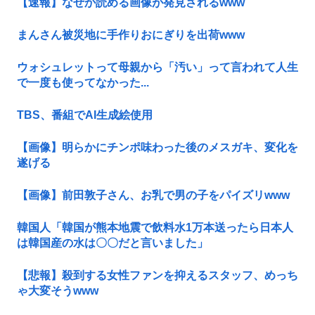
【速報】なぜか読める画像が発見されるwww
まんさん被災地に手作りおにぎりを出荷www
ウォシュレットって母親から「汚い」って言われて人生
で一度も使ってなかった...
TBS、番組でAI生成絵使用
【画像】明らかにチンポ味わった後のメスガキ、変化を
遂げる
【画像】前田敦子さん、お乳で男の子をパイズリwww
韓国人「韓国が熊本地震で飲料水1万本送ったら日本人
は韓国産の水は〇〇だと言いました」
【悲報】殺到する女性ファンを抑えるスタッフ、めっち
ゃ大変そうwww