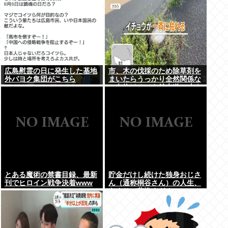
広島慰霊の日に発生した基地
市、木の伐採のため除草剤を
外パヨク集団がこちら
まいたらうっかり全然関係な
い名物イチョウ並木道54本を
全滅させてしまう(・ω<)
とある魔術の禁書目録、最新
貯金だけし続けた独身おじさ
刊でヒロイン戦争決着www
ん（通称桐谷さん）の人生、
あまりに悲惨すぎるwww