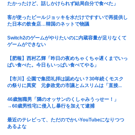
たかったけど、話しかけられず結局自分で食べた」
客が使ったビールジョッキを水だけですすいで再提供し
た日本の飲食店…韓国のネットで物議
Switch2のゲームがやりたいのに内蔵容量が足りなくて
ゲームができない
【肥報】西村乙輝「昨日の夜めちゃくちゃ遅くまでいっ
ぱい食べた。今日もいっぱい食べてやる」
【市川】公園で集団礼拝は認めない？30年続くモスク
の祭りに異変 元参政党の市議とムスリムは「直接...
46歳無職男「隣のオッサンのくしゃみうっせー！」
→60歳男性宅に侵入し暴行を加えて逮捕
最近のテレビって、ただのでかいYouTubeになりつつ
あるよな