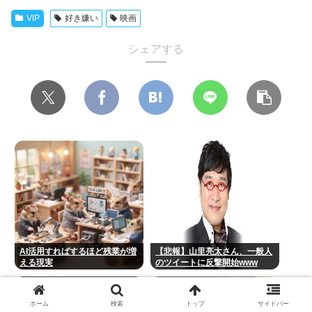
VIP
好き嫌い
映画
シェアする
AI活用すればするほど残業が増
【悲報】山里亮太さん、一般人
える現実
のツイートに反撃開始www
ホーム
検索
トップ
サイドバー