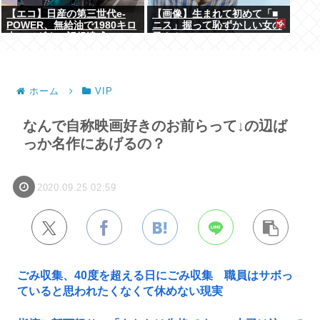
【エコ】日産の第三世代e-
【画像】生まれて初めて「■
POWER、無給油で1980キロ
ニス」握って恥ずかしい女の
走ってギネス記録達成
子さんwww
ホーム
VIP
なんで自称映画好きのお前らって↓の辺ば
っか名作にあげるの？
2020.09.25 02:59
ごみ収集、40度を超える日にごみ収集 職員はサボっ
ていると思われたくなくて休めない現実