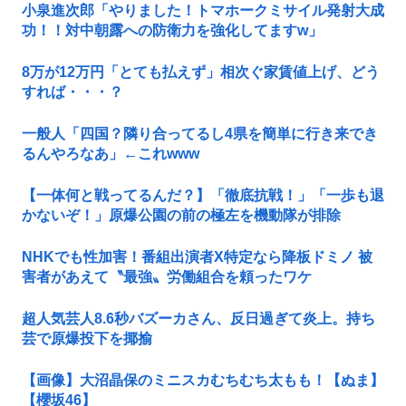
小泉進次郎「やりました！トマホークミサイル発射大成
功！！対中朝露への防衛力を強化してますw」
8万が12万円「とても払えず」相次ぐ家賃値上げ、どう
すれば・・・？
一般人「四国？隣り合ってるし4県を簡単に行き来でき
るんやろなあ」←これwww
【一体何と戦ってるんだ？】「徹底抗戦！」「一歩も退
かないぞ！」原爆公園の前の極左を機動隊が排除
NHKでも性加害！番組出演者X特定なら降板ドミノ 被
害者があえて〝最強〟労働組合を頼ったワケ
超人気芸人8.6秒バズーカさん、反日過ぎて炎上。持ち
芸で原爆投下を揶揄
【画像】大沼晶保のミニスカむちむち太もも！【ぬま】
【櫻坂46】