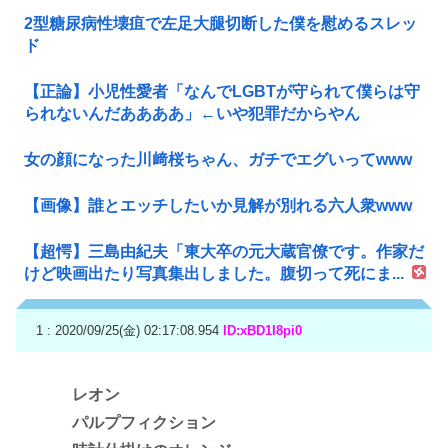
2型糖尿病性壊疽で左足大腿切断した僕を慰めるスレッ
ド
【正論】小児性愛者「なんでLGBTが守られて僕らは守
られないんだああああ」←いや犯罪だからやん
女の顔になった川﨑桜ちゃん、ガチでエグいってwww
【画像】誰とエッチしたいか見解が別れる六人衆www
【超愕】三島由紀夫「東大卒の元大蔵官僚です。作家だ
けど映画出たり写真集出しました。腹切って死にま...
1 : 2020/09/25(金) 02:17:08.954
ID:xBD1I8pi0
レオン
パルプフィクション