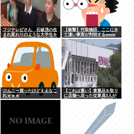
フジテレビさん 石破茂の生
【衝撃】竹取物語、ここにき
まれ変わりのような大学生を
て凄い事実が判明するwww
見つけてきて消費税減税反対
報道をやってしまう
ジムニー買ったけどええなこ
【これは重い】貴重品を取り
れｗｗｗ
に店舗へ戻った従業員3人が
死亡 オンワードが再発防止
策を発表