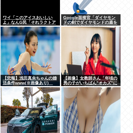
ワイ「このアイスおいしい
Google面接官「ダイヤモン
よ」なんG民「それラクトア
ドの剣でダイヤモンドの盾を
イスじゃん」
切るとどうなりますか？」
【悲報】浅田真央ちゃんの婚
【画像】女教師さん「年頃の
活条件www(※画像あり)
男の子がいちばん"オカズ"に
なるのはこれでしょ･････？
♡♡♡」→！！