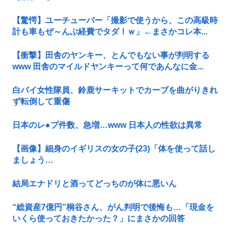
【驚愕】ユーチューバー「撮影で使うから、この高級時
計も車もぜ～んぶ経費でタダ！ｗ」←まさかコレ本...
【衝撃】田舎のヤンキー、とんでもない事が判明する
www 田舎のマイルドヤンキーって何であんなに金...
白バイ女性隊員、鈴鹿サーキットでカーブを曲がりきれ
ず転倒して重傷
日本のレ●プ件数、急増…www 日本人の性欲は異常
【画像】細身のイギリスの女の子(23)「体を使って話し
ましょう…
結局エナドリと酒ってどっちのが体に悪いん
“総資産7億円”桐谷さん、がん判明で後悔も…「現金を
いくら使っておきたかった？」にまさかの回答