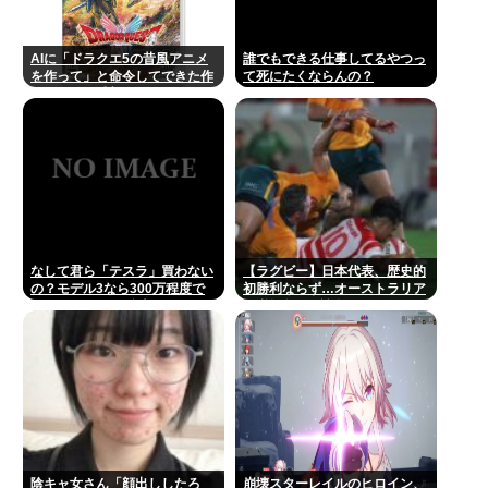
AIに「ドラクエ5の昔風アニメ
誰でもできる仕事してるやつっ
を作って」と命令してできた作
て死にたくならんの？
品がこれ、感想よろ
なして君ら「テスラ」買わない
【ラグビー】日本代表、歴史的
の？モデル3なら300万程度で
初勝利ならず…オーストラリア
買える.コスパ最強車がここにあ
に逆転負け 8戦全敗
るのに
陰キャ女さん「顔出ししたろ
崩壊スターレイルのヒロイン、