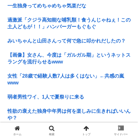
一生独身ってめちゃめちゃ気楽だな
過激派「クジラ高知能な哺乳類！食うんじゃねぇ！この
土人どもが！！」ハンバーガーもぐもぐ
みいちゃんと山田さんって何で急に叩かれだしたの？
【画像】女さん、今度は「ガルガル期」というネットス
ラングを流行らせるwww
女性「28歳で経験人数7人は多くはない」←共感の嵐
www
弱者男性ワイ、1人で夏祭りに来る
性欲の衰えた独身中年男は何を楽しみに生きればいいん
や？
林家パー子、認知症だった
ホーム
検索
トップ
サイドバー