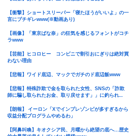
【衝撃】ショートスリーパー「寝たほうがいいよ」の一
言にブチギレwww(※動画あり)
【画像】「東京ばな奈」の狂気を感じるフォントがコチ
ラwww
【芸能】ヒコロヒー コンビニで割引おにぎりは絶対買
わない理由
【悲報】ワイド底辺、マックでガチのド底辺飯www
【悲報】特殊詐欺で金を取られた女性、SNSの「詐欺
師に騙し取られたお金、取り戻せます」」に釣られ...
【朗報】 イーロン「Xでインプレゾンビが多すぎるから
収益分配プログラムやめるわ」
【阿鼻叫喚】キオクシア民、月曜から絶望の底へ…歴史