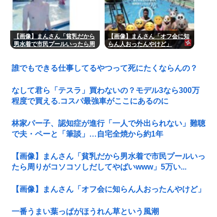
【画像】まんさん「貧乳だから
【画像】まんさん「オフ会に知
男水着で市民プールいったら周
らん人おったんやけど」
りがコソコソしだしてやばい
www」5万いいね
誰でもできる仕事してるやつって死にたくならんの？
なして君ら「テスラ」買わないの？モデル3なら300万
程度で買える.コスパ最強車がここにあるのに
林家パー子、認知症が進行「一人で外出られない」難聴
で夫・ペーと「筆談」…自宅全焼から約1年
【画像】まんさん「貧乳だから男水着で市民プールいっ
たら周りがコソコソしだしてやばいwww」5万い...
【画像】まんさん「オフ会に知らん人おったんやけど」
一番うまい葉っぱがほうれん草という風潮