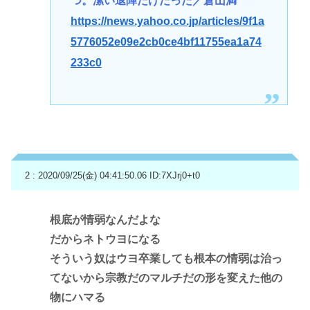
つ。潔い退陣だけだった／倉山満
https://news.yahoo.co.jp/articles/9f1a
5776052e09e2cb0ce4bf11755ea1a74
233c0
2 : 2020/09/25(金) 04:41:50.06
ID:7XJrj0+t0
根底が情弱なんだよな
だからネトウヨになる
そういう奴はウヨ卒業しても根本の情弱は治っ
てないから宗教だのマルチだの形を変えた他の
物にハマる