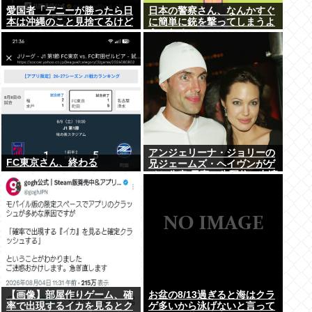
愛国者「デニーが勝ったら日
日本の警察さん、なんかすぐ
本は沖縄のこと見捨てるけど
に簡単に銃を撃ってしまうよ
いいの？」
うになる…
アンジェリーナ・ジョリーの
FC東京さん、終わる
兄ジェームズ・ヘイヴンがゲ
イと公表 元妻の生配信に出演
しカミングアウト ヤフコメ
「顔見ればわかる」
【画像】部屋作りゲーム、確
お盆の8/13過ぎると海はクラ
率で出現するイカを見るとク
ゲ多いから泳げないと言って