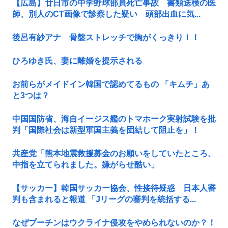
【広島】廿日市の中学野球部員死亡事故 書類送検の医
師、別人のCT画像で診察した疑い 頭部出血に気...
後呂有紗アナ 骨盤ストレッチで胸がくっきり！！
ひろゆき氏、妻に離婚を提示される
お前らがメイドイン韓国で認めてるもの 「キムチ」あ
と3つは？
中国国防省、海自イージス艦のトマホーク実射試験を批
判「国際社会は新型軍国主義を団結して阻止を」！
共産党「熊本地震救援募金のお願いをしていたところ、
中指を立てられました。嫌がらせ酷い」
【サッカー】韓国サッカー協会、性接待疑惑 日本人審
判も含まれると報道 「Jリーグの審判を統括する...
なぜプーチンはウクライナ侵攻をやめられないのか？！