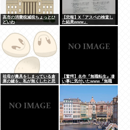
高市の消費税減税ちょっとひ
【悲報】X「アスペの検査し
どいわ
た結果www」
祖母が農具をしまっている倉
【驚愕】名作『無職転生』凄
庫の鍵を、私が無くしたと思
い事に気付いたwww『無職
っていたら…
転生』の「ロキシー」とかい
う奴…可愛いけど…もしかし
て…