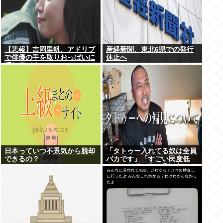
【悲報】吉岡里帆、アドリブ
産経新聞、東北6県での発行
で俳優の手を取りおっぱいに
休止へ
押し当てる
日本っていつ不景気から脱却
「タトゥー入れてる奴は全員
できるの？
バカです」「すごい民度低
い」この道23年の彫り師
YouTuberの動画が話題