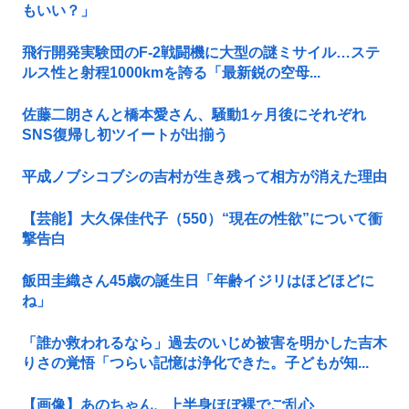
もいい？」
飛行開発実験団のF-2戦闘機に大型の謎ミサイル…ステ
ルス性と射程1000kmを誇る「最新鋭の空母...
佐藤二朗さんと橋本愛さん、騒動1ヶ月後にそれぞれ
SNS復帰し初ツイートが出揃う
平成ノブシコブシの吉村が生き残って相方が消えた理由
【芸能】大久保佳代子（550）“現在の性欲”について衝
撃告白
飯田圭織さん45歳の誕生日「年齢イジリはほどほどに
ね」
「誰か救われるなら」過去のいじめ被害を明かした吉木
りさの覚悟「つらい記憶は浄化できた。子どもが知...
【画像】あのちゃん、上半身ほぼ裸でご乱心