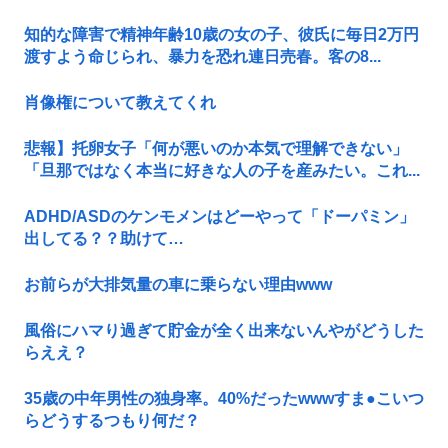
知的な障害で精神年齢10歳の女の子、彼氏に毎日2万円
渡すよう命じられ、暴力を恐れ連日売春。客の8...
肖像権について教えてくれ
悲報】托卵女子「何が悪いのか本気で理解できない」
「旦那ではなく本当に好きな人の子を産みたい。これ...
ADHD/ASDのケンモメンはどーやって「ドーパミン」
出してる？？助けて…
お前らが大排気量の車に乗らない理由www
風俗にハマり過ぎて貯金が全く出来ないんやがどうした
らええ？
35歳の中年男性の独身率。40%だったwwwすま●こいつ
らどうするつもり何だ？