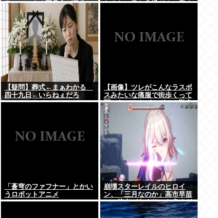
ラッシュする不具合が発生ｗ
たよな。昔お盆過ぎると寒く
ｗｗ
なっていたし
【疑問】葬式←まぁわかる
【画像】ツレがこんなラスボ
四十九日←いらねぇだろ
スみたいな痛服で街歩くって
聞かないんやが、ガチで勘弁
して欲しい
「蒼穹のファフナー」とかい
崩壊スターレイルのヒロイ
うロボットアニメ
ン、「三月なのか」高市早苗
との接点があまりにも多すぎ
る。もしかして早苗がモデ
ル？