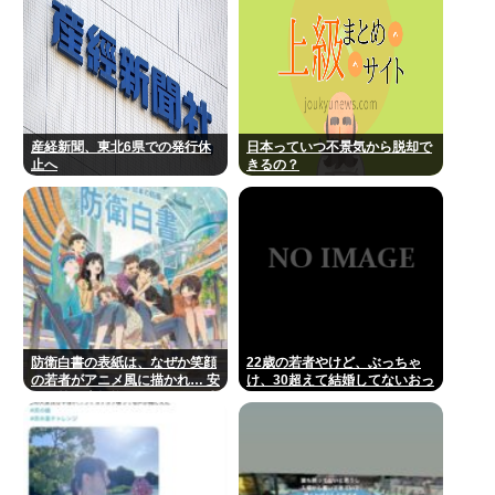
産経新聞、東北6県での発行休
日本っていつ不景気から脱却で
止へ
きるの？
防衛白書の表紙は、なぜか笑顔
22歳の若者やけど、ぶっちゃ
の若者がアニメ風に描かれ… 安
け、30超えて結婚してないおっ
保政策の大転換とのチグハグ感
さんのこと見下してる
に戸惑いの声