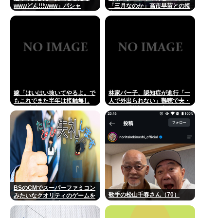
wwwどん!!!www」パシャ
「三月なのか」高市早苗との接
点があまりにも多すぎる。もし
かして早苗がモデル？
嫁「はいはい抜いてやるよ。で
林家パー子、認知症が進行「一
もこれでまた半年は接触無し
人で外出られない」難聴で夫・
な」 暗黙のこれツラ過ぎるだろ
ペーと「筆談」…自宅全焼から
約1年
BSのCMでスーパーファミコン
歌手の松山千春さん（70）
みたいなクオリティのゲームを
8000円ぐらいで売ってるでし
ょ