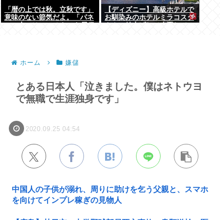
「暦の上では秋。立秋です」
【ディズニー】高級ホテルで
意味のない節気だよ。「パネ
お馴染みのホテルミラコスタ
ルの上では19」みたいな風俗
さん 値上げして改悪してい
嬢かよ
たことがバレて炎上中
ホーム
嫌儲
とある日本人「泣きました。僕はネトウヨ
で無職で生涯独身です」
2020.09.25 04:54
中国人の子供が溺れ、周りに助けを乞う父親と、スマホ
を向けてインプレ稼ぎの見物人