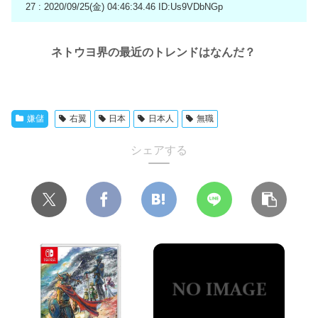
27 : 2020/09/25(金) 04:46:34.46
ID:Us9VDbNGp
ネトウヨ界の最近のトレンドはなんだ？
嫌儲
右翼
日本
日本人
無職
シェアする