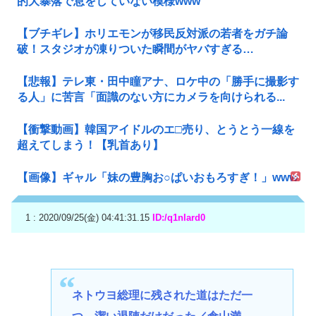
的大暴落で息をしていない模様www
【ブチギレ】ホリエモンが移民反対派の若者をガチ論
破！スタジオが凍りついた瞬間がヤバすぎる…
【悲報】テレ東・田中瞳アナ、ロケ中の「勝手に撮影す
る人」に苦言「面識のない方にカメラを向けられる...
【衝撃動画】韓国アイドルのエ□売り、とうとう一線を
超えてしまう！【乳首あり】
【画像】ギャル「妹の豊胸お○ぱいおもろすぎ！」www
1 : 2020/09/25(金) 04:41:31.15
ID:/q1nIard0
ネトウヨ総理に残された道はただ一