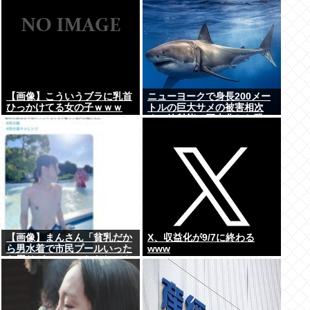
【画像】こういうブラに乳首
ニューヨークで身長200メー
ひっかけてる女の子ｗｗｗ
トルの巨大サメの被害相次
ぐ、放射能で巨大化した恐
れ、Yahooニュースより
【画像】まんさん「貧乳だか
X、収益化が9/7に終わる
ら男水着で市民プールいった
www
ら周りがコソコソしだしてや
ばいwww」5万いいね