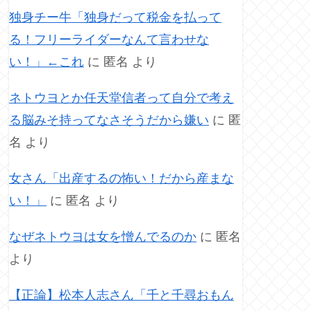
独身チー牛「独身だって税金を払って
る！フリーライダーなんて言わせな
い！」←これ
に
匿名
より
ネトウヨとか任天堂信者って自分で考え
る脳みそ持ってなさそうだから嫌い
に
匿
名
より
女さん「出産するの怖い！だから産まな
い！」
に
匿名
より
なぜネトウヨは女を憎んでるのか
に
匿名
より
【正論】松本人志さん「千と千尋おもん