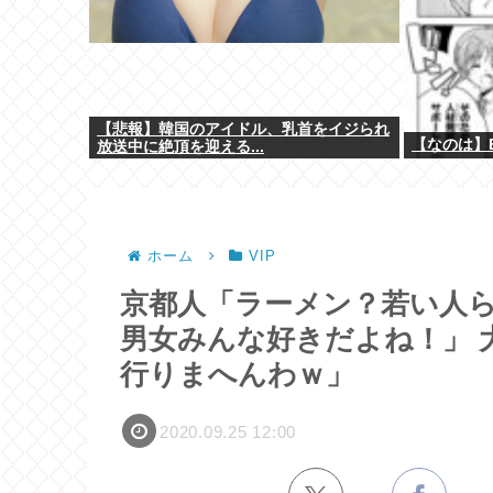
【悲報】韓国のアイドル、乳首をイジられ
【なのは】E
放送中に絶頂を迎える...
ホーム
VIP
京都人「ラーメン？若い人ら
男女みんな好きだよね！」 
行りまへんわｗ」
2020.09.25 12:00