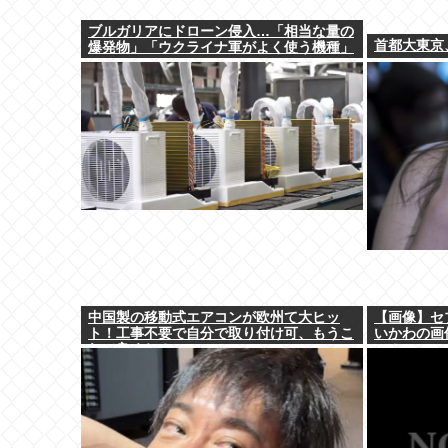
ブルガリアにドローン侵入…「相当な量の
首都大東京
爆発物」「ウクライナ軍がよく使う機種」
中国製の移動式エアコンが欧州て大ヒッ
【画像】セ
ト！工事不要で自分で取り付け可、もうこ
いかわの画
れで良くね？
⇒！