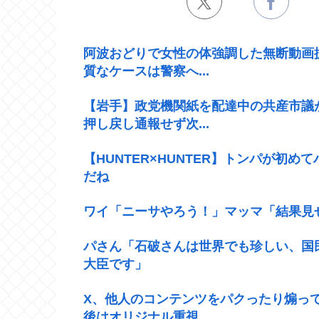
阿波おどりで女性の体強調した無断動画
質なケースは警察へ...
【岩手】政党機関紙を配達中の共産市議
押し戻し通報せず次...
【HUNTER×HUNTER】トンパが初
だね
ワイ「ニーサやろう！」マッマ「結果見
パさん「石破さんは世界でも珍しい、国
大臣です」
X、他人のコンテンツをパクったり煽っ
後はオリジナル重視