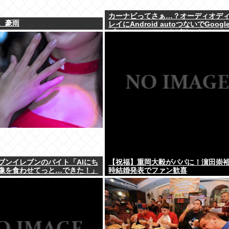
カーナビってさぁ…？オーディオデ
、豪雨
レイにAndroid autoつないでGoog
プとかcocchiとかナビリンクでマジ
分だよな…
ブンイレブンのバイト「AIにち
【祝福】重岡大毅がパパに！濵田崇
像を食わせてっと…できた！」
時結婚発表でファン歓喜