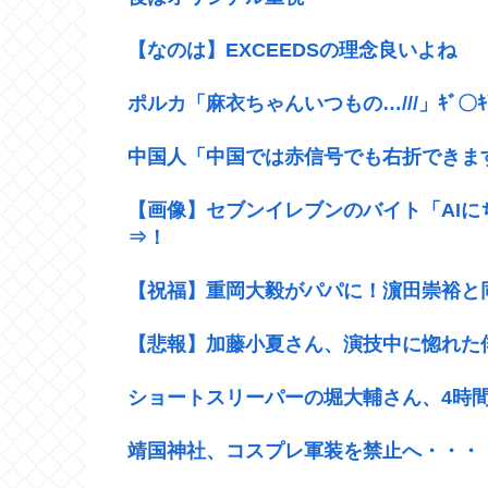
【なのは】EXCEEDSの理念良いよね
ポルカ「麻衣ちゃんいつもの…///」ｷﾞ〇
中国人「中国では赤信号でも右折できま
【画像】セブンイレブンのバイト「AI
⇒！
【祝福】重岡大毅がパパに！濵田崇裕と
【悲報】加藤小夏さん、演技中に惚れた
ショートスリーパーの堀大輔さん、4時間
靖国神社、コスプレ軍装を禁止へ・・・