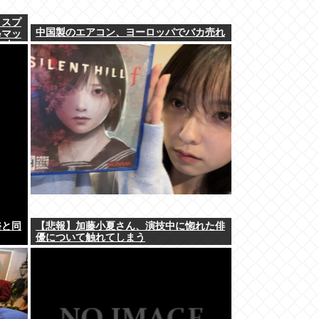
ィスプ
中国製のエアコン、ヨーロッパでバカ売れ
leマッ
で十
裕と同
【悲報】加藤小夏さん、演技中に惚れた俳
優について触れてしまう