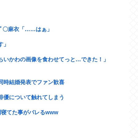
ｷﾞ〇麻衣「……はぁ」
す」
にちいかわの画像を食わせてっと…できた！」
同時結婚発表でファン歓喜
俳優について触れてしまう
寝てた事がバレるwww