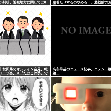
が判明。近畿地方に関しては6
服着たりするのやめろ！」遊就館の
屋がこちら
】秋田県のオンライン会見、職
高市早苗のニュース記事、コメント
ローブ姿』＆『たばこ片手』で
鎖…
上