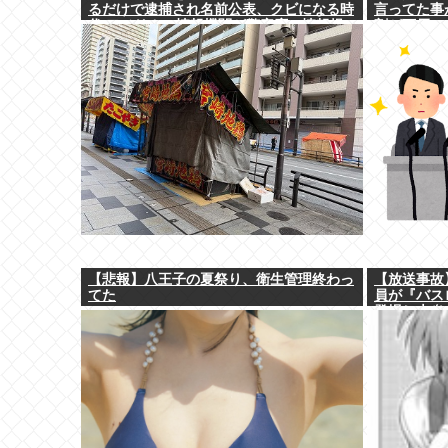
るだけで逮捕され名前公表、クビになる時
言ってた事
代 アメリカの情報機関が警察庁に情報提
割が下戸
供
【悲報】八王子の夏祭り、衛生管理終わっ
【放送事故
てた
員が『バス
登場し大炎