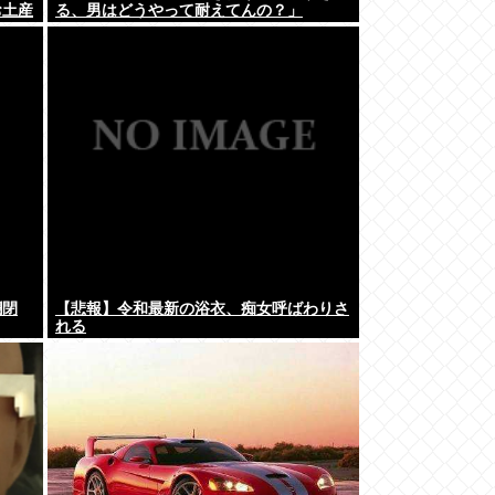
お土産
る、男はどうやって耐えてんの？」
欄閉
【悲報】令和最新の浴衣、痴女呼ばわりさ
れる