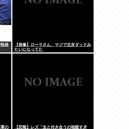
が勃発
【画像】ローラさん、マジで北京ダックみ
たいになってた
本軍の
【悲報】レズ「女と付き合うの地獄すぎ