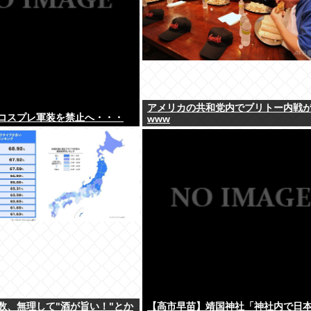
アメリカの共和党内でブリトー内戦
コスプレ軍装を禁止へ・・・
www
数、無理して"酒が旨い！"とか
【高市早苗】靖国神社「神社内で日