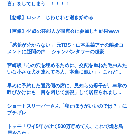
言』をしてしまう！！！！！
【悲報】ロシア、じわじわと逝き始める
【画像】44歳の芸能人が同窓会に参加した結果www
「感覚が分からない」 元TBS・山本里菜アナの離婚コ
メントに疑問の声… シャンパンタワーの超豪...
宮崎駿「心の穴を埋めるために、交配を重ねた毛虫みた
いな小さな犬を連れてる人、本当に醜い」←これど...
早めに予約した通路側の席に、見知らぬ母子が。車掌の
呼びかけにも「目を閉じて無視」して居座られまし...
ショートスリーパーさん「寝たほうがいいのでは？」に
ブチギレ
トッモ「ワイ5年かけて500万貯めてん、これで焼き鳥
屋やるわ」