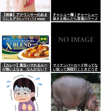
【画像】アナウンサーのあま
チャシュー麺！チャーシュー
りにもデカいパイパイwww
抜きを頼んだら普通のラーメ
ンが出てきたんだが、これっ
ておかしくねえ？
【カレー】最近ハマれるルー
マイナンバーカード作ってな
が無いよなぁ なんかない？
い奴って病院行くときどうす
んの