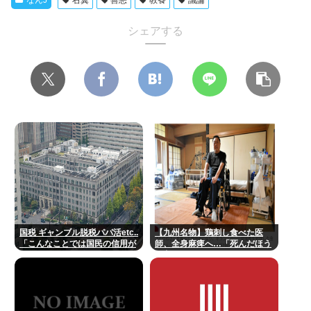
なんJ
右翼
善悪
教養
議論
シェアする
国税 ギャンブル脱税パパ活etc..
【九州名物】鶏刺し食べた医
「こんなことでは国民の信用が
師、全身麻痺へ…「死んだほう
なくなってしまう」
が良かった」