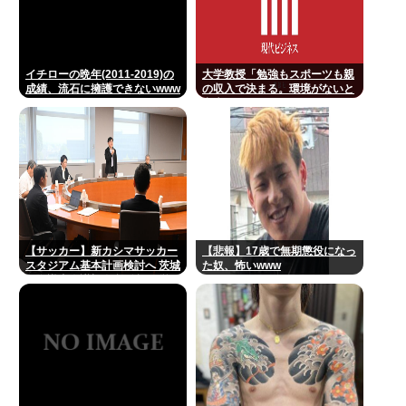
イチローの晩年(2011-2019)の
大学教授「勉強もスポーツも親
成績、流石に擁護できないwww
の収入で決まる。環境がないと
出来るわけがない」
【サッカー】新カシマサッカー
【悲報】17歳で無期懲役になっ
スタジアム基本計画検討へ 茨城
た奴、怖いwww
県有識者会議初会合 公設民営で
整備方針