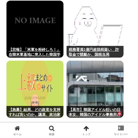
移民じゃなくて不法移民と犯罪
者反対派だぞ
【悲報】「米軍を粉砕しろ！」
税務署員1億円超脱税疑い 詐
在韓米軍基地に突入した韓国学
取金で競艇か、国税当局
生、即逮捕
【急募】結局、どの政党を支持
【高市】韓国アイドル狂いの日
すれば良いのか、議員、政治家
本女、韓国のアイドル事務所の
は全員悪か
前でゴルフクラブを振り回し逮
捕
イチローの晩年(2011-2019)の成績、流石に擁護できな
ホーム
検索
トップ
サイドバー
いwww