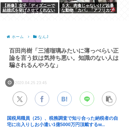
【画像】女子「ディズニーで
５大、肉食じゃないけど凶暴
結婚式を挙げさせてくれない
な動物「カバ」「アフリカゾ
モラハラ彼氏。過呼吸になり
ウ」「バッファロー」「コー
ました。涙が止まらない」
カサスオオカブト」
ホーム
なんJ
百田尚樹「三浦瑠璃みたいに薄っぺらい正
論を言う奴は気持ち悪い。知識のない人は
騙されるんやろな」
2020.04.25 23:45
国税局職員（25）、税務調査で知り合った納税者の自
宅に出入りしお小遣い1億5000万円頂戴するw...