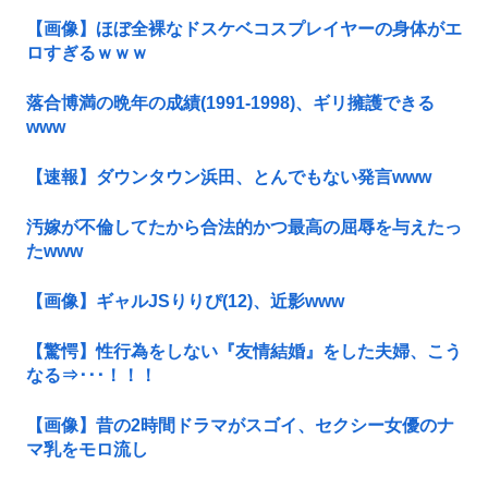
【画像】ほぼ全裸なドスケベコスプレイヤーの身体がエ
ロすぎるｗｗｗ
落合博満の晩年の成績(1991-1998)、ギリ擁護できる
www
【速報】ダウンタウン浜田、とんでもない発言www
汚嫁が不倫してたから合法的かつ最高の屈辱を与えたっ
たwww
【画像】ギャルJSりりぴ(12)、近影www
【驚愕】性行為をしない『友情結婚』をした夫婦、こう
なる⇒･･･！！！
【画像】昔の2時間ドラマがスゴイ、セクシー女優のナ
マ乳をモロ流し