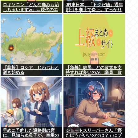
ロキソニン「どんな痛みも治
JR東日本、「トクだ値」通年
しちゃいますw」←現代のエ
割引を廃止で炎上。すっかり
リクサーやろ…
金の亡者と成り下がったな
【悲報】ロシア、じわじわと
【急募】結局、どの政党を支
逝き始める
持すれば良いのか、議員、政
治家は全員悪か
早めに予約した通路側の席
ショートスリーパーさん「寝
に、見知らぬ母子が。車掌の
たほうがいいのでは？」にブ