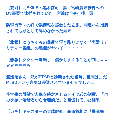
【芸能】元EXILE・黒木啓司、妻・宮崎麗果被告への
DV事案で逮捕されていた 宮崎は全身打撲、頭...
防弾ガラスの件で誤情報を拡散した左派、間違いを指摘
されても頑として認めなかった結果……
【悲報】ゆうちゃみの暴露で浮き彫りになる『恋愛リア
リティー番組』の裏側がヤバイ・・・・・
【悲報】タクシー運転手、儲かりまくることが判明ｗｗ
ｗｗｗｗｗｗ
渡邊渚さん「私がPTSDと診断された当時、世間はまだ
PTSDという言葉は浸透されていませんでした...
小学生の段階で人生を確定させるドイツ式の制度、「バ
カを振い落せるから合理的だ」と自惚れていた結果...
【ガチ】キャスターの大越健介、高市首相に『爆弾発