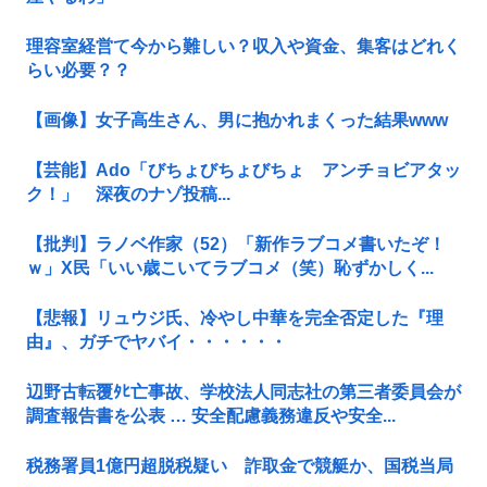
理容室経営て今から難しい？収入や資金、集客はどれく
らい必要？？
【画像】女子高生さん、男に抱かれまくった結果www
【芸能】Ado「びちょびちょびちょ アンチョビアタッ
ク！」 深夜のナゾ投稿...
【批判】ラノベ作家（52）「新作ラブコメ書いたぞ！
ｗ」X民「いい歳こいてラブコメ（笑）恥ずかしく...
【悲報】リュウジ氏、冷やし中華を完全否定した『理
由』、ガチでヤバイ・・・・・・
辺野古転覆ﾀﾋ亡事故、学校法人同志社の第三者委員会が
調査報告書を公表 … 安全配慮義務違反や安全...
税務署員1億円超脱税疑い 詐取金で競艇か、国税当局