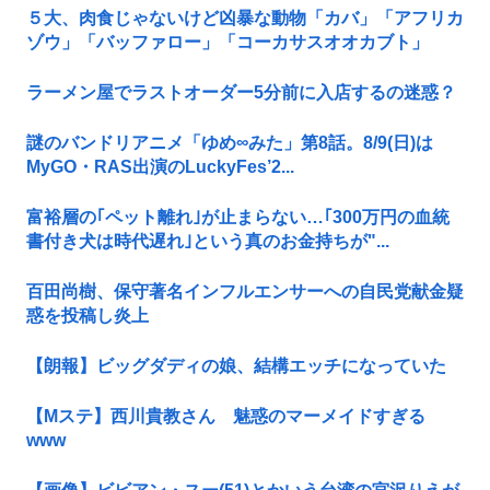
５大、肉食じゃないけど凶暴な動物「カバ」「アフリカ
ゾウ」「バッファロー」「コーカサスオオカブト」
ラーメン屋でラストオーダー5分前に入店するの迷惑？
謎のバンドリアニメ「ゆめ∞みた」第8話。8/9(日)は
MyGO・RAS出演のLuckyFes’2...
富裕層の｢ペット離れ｣が止まらない…｢300万円の血統
書付き犬は時代遅れ｣という真のお金持ちが"...
百田尚樹、保守著名インフルエンサーへの自民党献金疑
惑を投稿し炎上
【朗報】ビッグダディの娘、結構エッチになっていた
【Mステ】西川貴教さん 魅惑のマーメイドすぎる
www