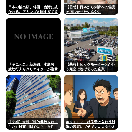
日本の輸出額、韓国・台湾に抜
【困惑】日本から刺青への偏見
かれる。アカンゴミ国すぎて涙
を消し去りたいんやけ
出てきた…
ど・・・・・・・・・
『ヤニねこ』新海誠、水島努、
【悲報】ビッグモーターとかい
綾辻行人らクリエイターが絶賛
う完全に逃げ切った企業
過激描写はBPOでも議論に
【悲報】女性「性的暴行されま
ホリエモン、移民受け入れ反対
した」検事「嘘では？」女性
派の若者にブチギレ→スタジオ
「傷ついたので訴えます」
誰も反論できず沈黙w #動画 |