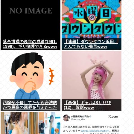
落合博満の晩年の成績(1991-
【速報】ダウンタウン浜田、
1998)、ギリ擁護できるwww
とんでもない発言www
汚嫁が不倫してたから合法的
【画像】ギャルJSりりぴ
かつ最高の屈辱を与えたった
(12)、近影www
www