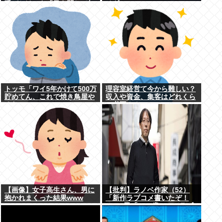
呼びかけにも「目を閉じて無
チギレ
視」して居座られました。無
理やり奪われた席は、結
局“やったもん勝ち”になっ...
トッモ「ワイ5年かけて500万
理容室経営て今から難しい？
貯めてん、これで焼き鳥屋や
収入や資金、集客はどれくら
るわ」
い必要？？
【画像】女子高生さん、男に
【批判】ラノベ作家（52）
抱かれまくった結果www
「新作ラブコメ書いたぞ！
ｗ」X民「いい歳こいてラブ
コメ（笑）恥ずかしくない
の？」←やめたれｗと話題に