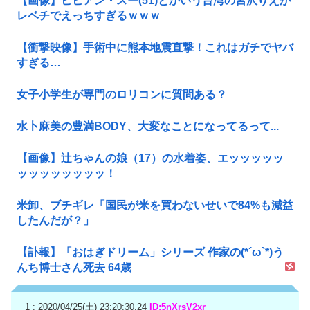
【画像】ビビアン・スー(51)とかいう台湾の宮沢りえが
レベチでえっちすぎるｗｗｗ
【衝撃映像】手術中に熊本地震直撃！これはガチでヤバ
すぎる…
女子小学生が専門のロリコンに質問ある？
水卜麻美の豊満BODY、大変なことになってるって...
【画像】辻ちゃんの娘（17）の水着姿、エッッッッッ
ッッッッッッッッ！
米卸、ブチギレ「国民が米を買わないせいで84%も減益
したんだが？」
【訃報】「おはぎドリーム」シリーズ 作家の(*´ω`*)う
んち博士さん死去 64歳
1 : 2020/04/25(土) 23:20:30.24
ID:5nXrsV2xr