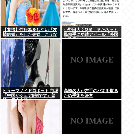
【驚愕】性行為をしない『友
小野田大臣(35)、またネット
情結婚』をした夫婦、こうな
民相手に功績アピール「外国
る⇒･･･！！！
人政策ちゃんとやってます」
www
ヒューマノイドロボット 市場
高橋名人が左手のバネを取る
「中国がシェア8割です」普
ため手術を決意
通の日本人怒りのフェイクニ
ュース認定へ…