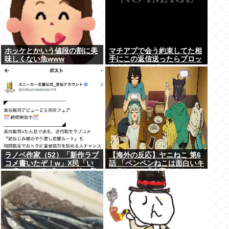
ホッケとかいう値段の割に美
マチアプで会う約束してた相
味しくない魚www
手にこの返信送ったらブロッ
クされたんやが
ラノベ作家（52）「新作ラブ
【海外の反応】ヤニねこ 第6
コメ書いたぞ！w」X民「い
話 「ペンペンねこは面白いキ
い歳こいてラブコメ（笑）恥
ャラだな」「大家さんとのド
ずかしくないの？」
ライブのシーン、リアルすぎ
て辛かった」