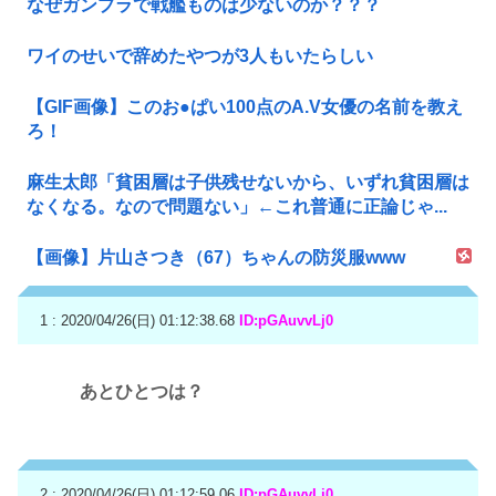
なぜガンプラで戦艦ものは少ないのか？？？
ワイのせいで辞めたやつが3人もいたらしい
【GIF画像】このお●ぱい100点のA.V女優の名前を教え
ろ！
麻生太郎「貧困層は子供残せないから、いずれ貧困層は
なくなる。なので問題ない」←これ普通に正論じゃ...
【画像】片山さつき（67）ちゃんの防災服www
1 : 2020/04/26(日) 01:12:38.68
ID:pGAuvvLj0
あとひとつは？
2 : 2020/04/26(日) 01:12:59.06
ID:pGAuvvLj0