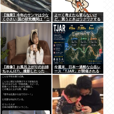
【漁業】今年のサンマは少な
よーく考えたら要らないけ
く小さい 国の研究機関は「こ
ど、買うときはワクワクする
れまでになく厳しい年にな
ガジェットおしえろ
る」
【画像】お風呂上がりのお姉
今週末、日本一過酷な山岳レ
ちゃん(27)、撮影したった
ース「TJAR」が開催される
www