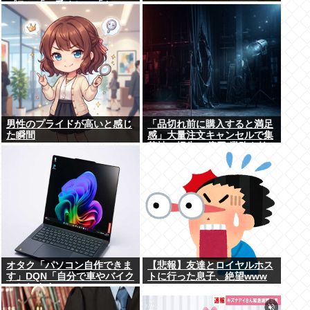
プラ」「一番くじ」「トレ
カ」など大人向け商材好調で
男性のプライドが高いと感じ
「品切れ前に購入すると満足
た瞬間
感」大量注文キャンセルで集
英社の損失43億円 業務を妨
害した疑いで32歳女を逮捕
オタク「パソコン自作できま
【悲報】友達とロイヤルホス
す」DQN「自分で車やバイク
トに行った息子、絶望www
いじれます」