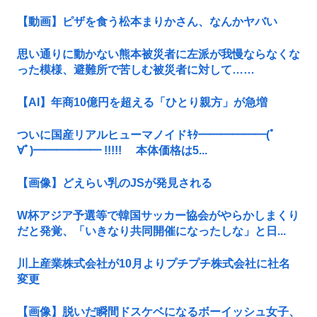
【動画】ピザを食う松本まりかさん、なんかヤバい
思い通りに動かない熊本被災者に左派が我慢ならなくな
った模様、避難所で苦しむ被災者に対して……
【AI】年商10億円を超える「ひとり親方」が急増
ついに国産リアルヒューマノイドｷﾀ━━━━━━(ﾟ
∀ﾟ)━━━━━━ !!!!! 本体価格は5...
【画像】どえらい乳のJSが発見される
W杯アジア予選等で韓国サッカー協会がやらかしまくり
だと発覚、「いきなり共同開催になったしな」と日...
川上産業株式会社が10月よりプチプチ株式会社に社名
変更
【画像】脱いだ瞬間ドスケベになるボーイッシュ女子、