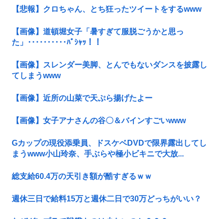
【悲報】クロちゃん、とち狂ったツイートをするwww
【画像】道頓堀女子「暑すぎて服脱ごうかと思っ
た」･･････････ﾊﾟｼｬｯ！！
【画像】スレンダー美脚、とんでもないダンスを披露し
てしまうwww
【画像】近所の山菜で天ぷら揚げたよー
【画像】女子アナさんの谷〇＆バインすごいwww
Gカップの現役添乗員、ドスケベDVDで限界露出してし
まうwww小山玲奈、手ぶらや極小ビキニで大放...
総支給60.4万の天引き額が酷すぎるｗｗ
週休三日で給料15万と週休二日で30万どっちがいい？