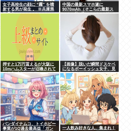
女子高校生の顔に “霧” を噴
中国の最新スマホ遂に
射する男が発生 。 ※兵庫県
9070mAh（そこらの最新ス
伊丹市
マホの約2倍）のバッテリー
を積んでしまうwww
押すと1万円貰えるが大阪に
【画像】脱いだ瞬間ドスケベ
10mハムスターが召喚されて
になるボーイッシュ女子、見
しまうボタン
つかるwww
バンダイナムコ、トイホビー
一人飲み好きな人、集まれ！
事業が1Q過去最高益「ガン