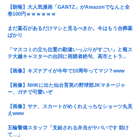
【朗報】大人気漫画「GANTZ」がAmazonでなんと全
巻100円ｗｗｗｗｗｗ
まだ墓石があるだけマシと見るべきか。今はもう合葬墓
ばかり
「マスコミの立ち位置の勘違いっぷりがすごい」と報ス
テ大越キャスターの台詞に視聴者絶句、高市とトラ...
【画像】キズナアイが今年で10周年ってマジ？www
【画像】NHKに出た仙台育英の野球部JKマネージャ
ー、ガチで可愛いぞ
【画像】サナ、スカートがめくれえっちなショーツ丸見
えwww
五輪警備スタッフ「支給される弁当がヤバいです 助け
て…」