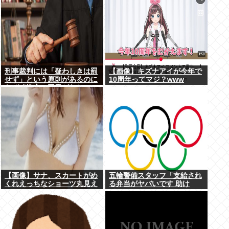
刑事裁判には「疑わしきは罰
【画像】キズナアイが今年で
せず」という原則があるのに
10周年ってマジ？www
なぜ「性交の同意がなかっ
た」という確かめようが無い
もので有罪になるの？
【画像】サナ、スカートがめ
五輪警備スタッフ「支給され
くれえっちなショーツ丸見え
る弁当がヤバいです 助け
www
て…」