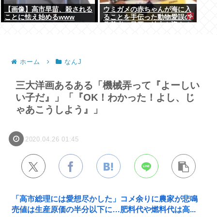
【画像】高市早苗、殺される
ウミガメの赤ちゃんが海に入
ことに怯え始めるwww
ることを手伝った動物愛誤の
偽善者、最悪の結末を迎える
ホーム
なんJ
三大洋画あるある「機械弄って『よーしい
い子だ』」「『OK！わかった！よし、じ
ゃあこうしよう』」
2020.04.26 01:45
「高市総理には愛想尽かした」コメ余りに農家が悲鳴
売値は生産原価の半分以下に…肥料代や燃料代は高...