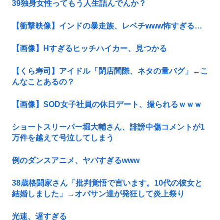
39独身女性ってもう人生詰んでんか？
【衝撃映像】インドの暴走族、レベチwww怖すぎる…
【画像】Hすぎるヒッチハイカー、見つかる
【くら寿司】アイドル「閉店間際、ネタの量バグ」←こ
んなことあるの？
【画像】SOD女子社員の休日デート、撮られるｗｗｗ
ショートスリーパー堀大輔さん、誹謗中傷コメントが1
万件を越えて号泣してしまう
例のダンスアニメ、ヤバすぎるwww
38歳格闘家さん「批判覚悟で言います。10代の彼女と
結婚しました」→オバサン達が発狂して炎上祭り
光速、遅すぎる