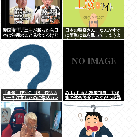
愛国者「デニーが勝ったら日
日本の警察さん、なんかすぐ
本は沖縄のこと見捨てるけど
に簡単に銃を撃ってしまうよ
いいの？」
うになる…
【画像】快活CLUB、快活カ
み い ちゃん枠審判員、大誤
レーを注文したのに快活カレ
審の試合後涙ぐみながら謝罪
ーを出してしまい炎上ｗｗｗ