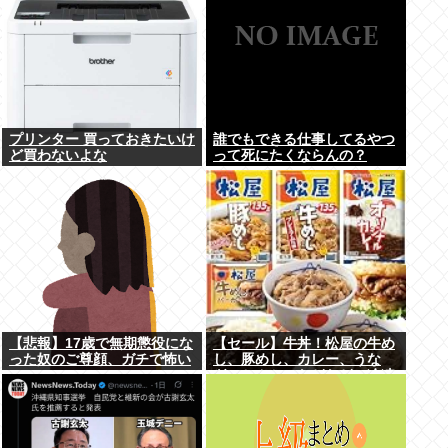
プリンター 買っておきたいけ
誰でもできる仕事してるやつ
ど買わないよな
って死にたくならんの？
【悲報】17歳で無期懲役にな
【セール】牛丼！松屋の牛め
った奴のご尊顔、ガチで怖い
し、豚めし、カレー、うな
ぎ、とんかつなどなどの冷凍
食品がセール中！