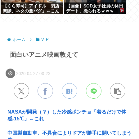
【くら寿司】アイドル「閉店
【画像】SOD女子社員の休日
間際、ネタの量バグ」←こん
デート、撮られるｗｗｗ
なことあるの？
ホーム
VIP
面白いアニメ映画教えて
2020.04.27 00:23
NASAが開発（？）した冷感ポンチョ「着るだけで体
感-15℃」←これ
中国製自動車、不具合によりドアが勝手に開いてしまう