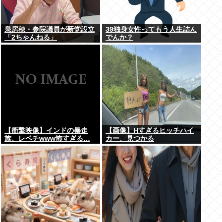
泉房穂・参院議員が新党設立
39独身女性ってもう人生詰ん
「2ちゃんねる」
でんか？
【衝撃映像】インドの暴走
【画像】Hすぎるヒッチハイ
族、レベチwww怖すぎる…
カー、見つかる