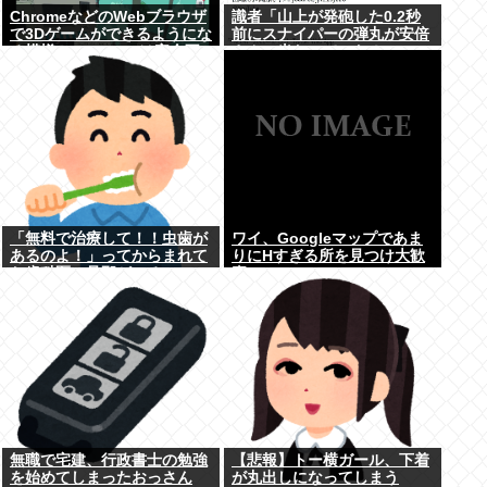
ChromeなどのWebブラウザ
識者「山上が発砲した0.2秒
で3Dゲームができるようにな
前にスナイパーの弾丸が安倍
る模様。Windowsは完全不
さんに当たっていた！」 こ
要に
れ。
「無料で治療して！！虫歯が
ワイ、Googleマップであま
あるのよ！」ってからまれて
りにΗすぎる所を見つけ大歓
た歯科医の旦那がいるママ
喜
無職で宅建、行政書士の勉強
【悲報】トー横ガール、下着
を始めてしまったおっさん
が丸出しになってしまう