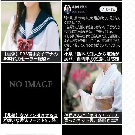
www
【画像】TBS若手女子アナの
小泉「熊本の知人から電話が
JK時代のセーラー服姿ｗ
あり、自衛隊の支援には感謝
しかない、自衛隊のファンが
増えてるとのこと 」
【悲報】女がドン引きするほ
仲居さんに「ありがとう」と
ど嫌いな趣味ワースト5，発
言ったネット民、袋叩きにさ
表される
れてしまう…