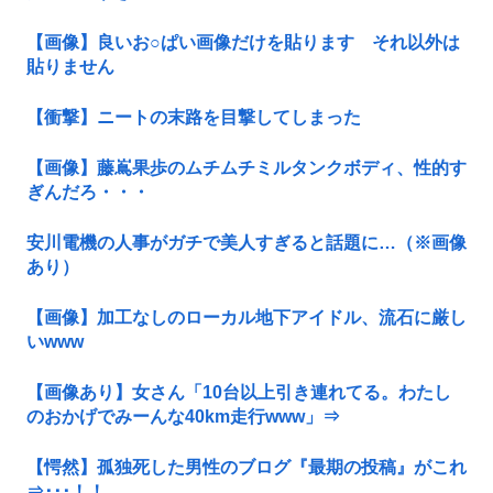
【画像】良いお○ぱい画像だけを貼ります それ以外は
貼りません
【衝撃】ニートの末路を目撃してしまった
【画像】藤嶌果歩のムチムチミルタンクボディ、性的す
ぎんだろ・・・
安川電機の人事がガチで美人すぎると話題に…（※画像
あり）
【画像】加工なしのローカル地下アイドル、流石に厳し
いwww
【画像あり】女さん「10台以上引き連れてる。わたし
のおかげでみーんな40km走行www」⇒
【愕然】孤独死した男性のブログ『最期の投稿』がこれ
⇒･･･！！