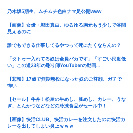
乃木坂5期生、ムチムチ色白ナマ足公開www
【画像】女優・堀田真由、ゆるゆる胸元もう少しで谷間
見えるのに
誰でもできる仕事してるやつって死にたくならんの？
「タトゥー入れてる奴は全員バカです」「すごい民度低
い」この道23年の彫り師YouTuberの動画...
【悲報】17歳で無期懲役になった奴のご尊顔、ガチで
怖い
【セール】牛丼！松屋の牛めし、豚めし、カレー、うな
ぎ、とんかつなどなどの冷凍食品がセール中！
【画像】快活CLUB、快活カレーを注文したのに快活カ
レーを出してしまい炎上ｗｗｗ