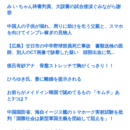
み い ちゃん枠審判員、大誤審の試合後涙ぐみながら謝
罪
中国人の子供が溺れ、周りに助けを乞う父親と、スマホ
を向けてインプレ稼ぎの見物人
【広島】廿日市の中学野球部員死亡事故 書類送検の医
師、別人のCT画像で診察した疑い 頭部出血に気...
後呂有紗アナ 骨盤ストレッチで胸がくっきり！！
ひろゆき氏、妻に離婚を提示される
お前らがメイドイン韓国で認めてるもの 「キムチ」あ
と3つは？
中国国防省、海自イージス艦のトマホーク実射試験を批
判「国際社会は新型軍国主義を団結して阻止を」！