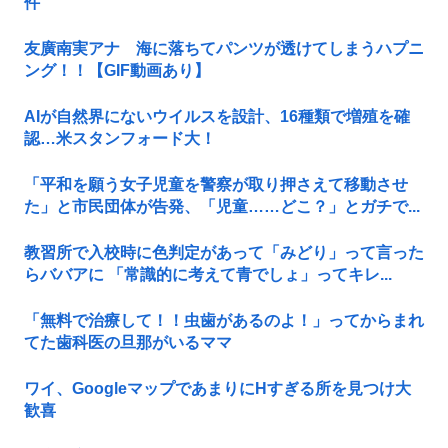
件
友廣南実アナ 海に落ちてパンツが透けてしまうハプニ
ング！！【GIF動画あり】
AIが自然界にないウイルスを設計、16種類で増殖を確
認…米スタンフォード大！
「平和を願う女子児童を警察が取り押さえて移動させ
た」と市民団体が告発、「児童……どこ？」とガチで...
教習所で入校時に色判定があって「みどり」って言った
らババアに 「常識的に考えて青でしょ」ってキレ...
「無料で治療して！！虫歯があるのよ！」ってからまれ
てた歯科医の旦那がいるママ
ワイ、GoogleマップであまりにΗすぎる所を見つけ大
歓喜