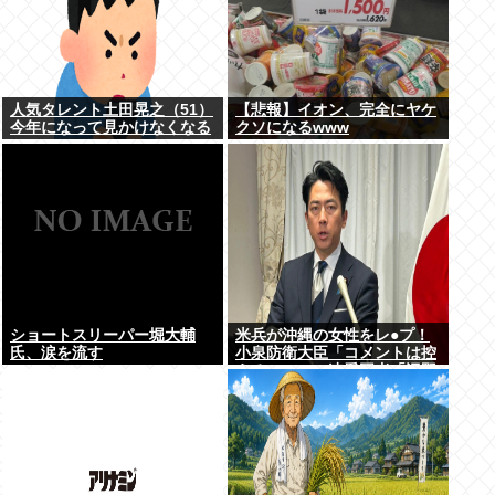
人気タレント土田晃之（51）
【悲報】イオン、完全にヤケ
今年になって見かけなくなる
クソになるwww
ショートスリーパー堀大輔
米兵が沖縄の女性をレ●プ！
氏、涙を流す
小泉防衛大臣「コメントは控
える」ニュー速愛国者「辺野
古！」