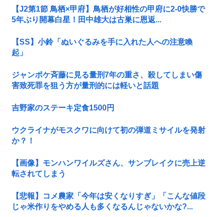
【J2第1節 鳥栖×甲府】鳥栖が好相性の甲府に2-0快勝で
5年ぶり開幕白星！田中雄大は古巣に恩返...
【SS】小鈴「ぬいぐるみを手に入れた人への注意喚
起」
ジャンポケ斉藤に見る量刑7年の重さ、殺してしまい傷
害致死罪を狙う方が量刑的には軽いと話題
吉野家のステーキ定食1500円
ウクライナがモスクワに向けて初の弾道ミサイルを発射
か？！
【画像】モンハンワイルズさん、サンブレイクに売上逆
転されてしまう
【悲報】コメ農家「今年は安くなりすぎ」「こんな値段
じゃ米作りをやめる人も多くなるんじゃないかな?...