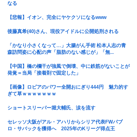
なる
【悲報】イオン、完全にヤケクソになるwww
後藤真希(40)さん、現役アイドルに公開処刑される
「かなり小さくなって…」大腸がん手術 松本人志の青
森訪問姿に心配の声「脂肪のない感じが」「無...
【中国】橋の欄干が強風で倒壊、中に鉄筋がないことが
発覚＝当局「接着剤で固定した」
【画像】ロピアのパワー全開おにぎり444円 魅力的す
ぎて草ｗｗｗｗｗｗｗ
ショートスリーパー堀大輔氏、涙を流す
セレッソ大阪がアル・アハリからシリア代表FWパブ
ロ・サバックを獲得へ 2025年のKリーグ得点王