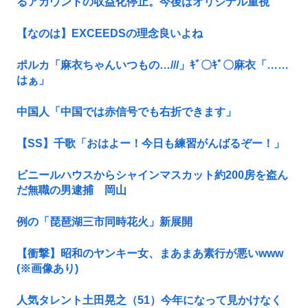
るアカウントの収益化停止。今後はオリジナル重視
【なのは】EXCEEDSの理念良いよね
ポルカ「麻衣ちゃんいつもの…///」ｷﾞ〇ｷﾞ〇麻衣「……
はぁ」
中国人「中国では赤信号でも右折できます」
【SS】千歌「おはよー！今日も練習がんばるぞー！」
ビニールハウスからシャインマスカット約200房を盗ん
だ無職の男逮捕 岡山
例の「琵琶湖三市同時花火」新展開
【衝撃】昭和のヤンキー女、まあまあ素行が悪いwww
(※画像あり)
人気タレント土田晃之（51）今年になって見かけなく