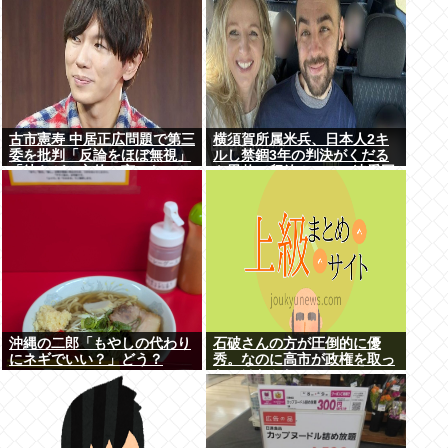
古市憲寿 中居正広問題で第三
横須賀所属米兵、日本人2キ
委を批判「反論をほぼ無視」
ルし禁錮3年の判決がくだる
「彼らが一方的に言ったこと
も恩赦で釈放！ニュー速愛国
が世の中に定着してしまう」
者「辺野古！」
橋下徹も同調
沖縄の二郎「もやしの代わり
石破さんの方が圧倒的に優
にネギでいい？」どう？
秀。なのに高市が政権を取っ
たのはおかしい