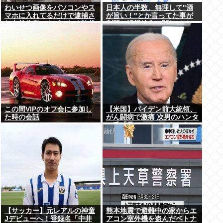
わいせつ画像をパソコンやス
日本人の半数、無理して"酒
マホに入れてるだけで逮捕さ
が旨い！"とか言ってた事が
れ名前公表、クビになる時代
判明。近畿地方に関しては6
アメリカの情報機関が警察庁
割が下戸
に情報提供
この間VIPのオフ会に参加し
【米国】バイデン前大統領、
た時の会話
がん闘病で激痛 次男のハンタ
ー氏「見ていてとてもつら
い」
【サッカー】元レアルの神童
熊本地震で避難中の家からエ
Jデビューへ！登録名「中井
アコン室外機を盗んだベトナ