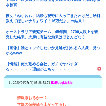
水被害！
彼女「ねぃねぃ、結婚も視野に入ってきたわけだし給料
教えてほしいナリ」ワイ「16万だよ」⇒結果！
オーストラリア研究チーム、45年間、2700人以上を研
究した結果。大麻に有益な効果はほとんどなく...
【画像】誰とエッチしたいか見解が別れる六人衆、見つ
かるwww
【愕然】俺の勤める会社、ガチでヤバすぎ
る・・・・・・理由がこちら・・・・・・
1 : 2020/04/27(月) 03:28:53.71
ID:BUugMqSjp
情報系おるかー？
学部の偏差値も上がってるし