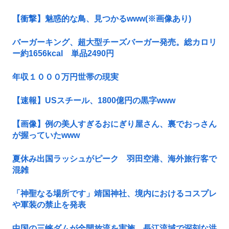
【衝撃】魅惑的な鳥、見つかるwww(※画像あり)
バーガーキング、超大型チーズバーガー発売。総カロリ
ー約1656kcal 単品2490円
年収１０００万円世帯の現実
【速報】USスチール、1800億円の黒字www
【画像】例の美人すぎるおにぎり屋さん、裏でおっさん
が握っていたwww
夏休み出国ラッシュがピーク 羽田空港、海外旅行客で
混雑
「神聖なる場所です」靖国神社、境内におけるコスプレ
や軍装の禁止を発表
中国の三峡ダムが全開放流を実施…長江流域で深刻な洪