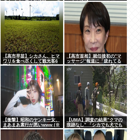
卓大ピピ」日本初挑戦の22歳
ム人を逮捕
今治MFが開幕戦に先発
【高市早苗】シカさん、ヒマ
【高市首相】就任後初の”マ
ワリを食べ尽くして観光客6
ッサージ”報道に「疲れてる
万人のイベントが中止にな
アピ？」とSNSでは一部から
る…さらにコスモス畑も食べ
冷ややかな声…被災地視
尽くす
察”PV動画”から続く不信
【衝撃】昭和のヤンキー女、
【UMA】調査の結果”クマの
まあまあ素行が悪いwww (※
痕跡なし” 「シカでも犬でも
画像あり)
ないゴロンとして黒い動物を
見た」 札幌市清田区