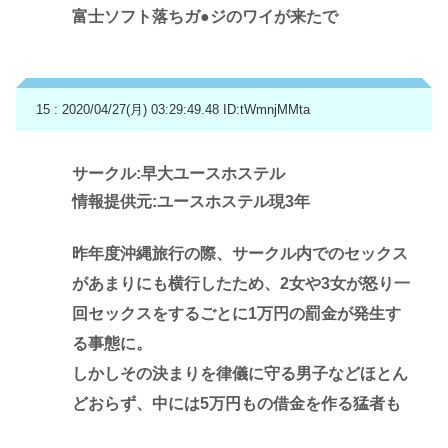
富士ソフト落ちガ●ジのワイが来たで
15 : 2020/04/27(月) 03:29:49.48
ID:tWmnjMMta
サークル:早大ユースホステル
情報提供元:ユースホステル現3年
昨年度沖縄旅行の際、サークル内でのセックス
があまりにも横行したため、2女や3女が怒り一
回セックスをするごとに1万円の罰金が発生す
る事態に。
しかしその決まりを律儀に守る男子などほとん
どおらず、中には5万円もの借金を作る猛者も