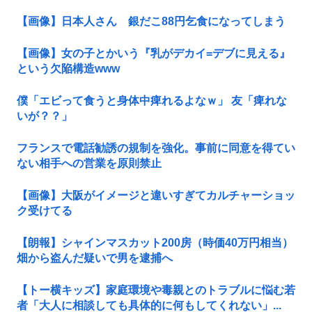
【画像】日本人さん 銀だこ88円乞食になってしまう
【画像】女の子とかいう『乳がデカイ=デブに見える』
という欠陥構造www
僕「エビって食うと身体中痺れるよなｗ」 友「痺れな
いが？？」
フランスで電話勧誘の規制を強化。事前に同意を得てい
ない相手への営業を原則禁止
【画像】大阪がイメージと違いすぎてカルチャーショッ
ク受けてる
【朗報】シャインマスカット200房（時価40万円相当）
畑から盗んだ疑いで男を逮捕へ
【トー横キッズ】家庭環境や毒親とのトラブルに悩む若
者「大人に相談しても具体的に何もしてくれない」...