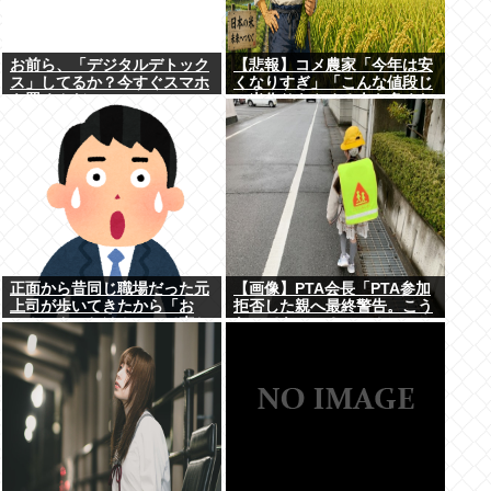
お前ら、「デジタルデトック
【悲報】コメ農家「今年は安
ス」してるか？今すぐスマホ
くなりすぎ」「こんな値段じ
を置くんだ。
ゃ米作りをやめる人も多くな
るんじゃないかな?」
正面から昔同じ職場だった元
【画像】PTA会長「PTA参加
上司が歩いてきたから「お
拒否した親へ最終警告。こう
～！こんにちは！」って声か
なってもいい？」⇒！
けたんや