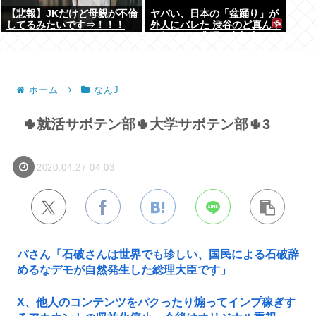
【悲報】JKだけど母親が不倫
ヤバい、日本の「盆踊り」が
してるみたいです⇒！！！
外人にバレた 渋谷のど真ん中
で行われた盆踊り参加者
67000人のうち20000人が外
人、ダンシングヒーローに熱
狂
ホーム
なんJ
🌵就活サボテン部🌵大学サボテン部🌵3
2020.04.27 04:03
パさん「石破さんは世界でも珍しい、国民による石破辞
めるなデモが自然発生した総理大臣です」
X、他人のコンテンツをパクったり煽ってインプ稼ぎす