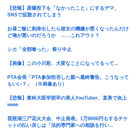
【悲報】原爆投下を「なかったこと」にするデマ、
SNSで拡散されてしまう
お昼ご飯に刺身出したら彼女の機嫌が悪くなったんだけ
ど俺が悪いのだろうか →…これアウト？
シカ「全部喰った」 祭り中止
【画像】この小川彩、大変なことになってるって...
PTA会長「PTA参加拒否した親へ最終警告。こうなって
もいい？」 （※画像あり）
【悲報】東科大医学部卒の美人YouTuber、直美で炎上
www
琵琶湖三尸花火大会、中止発表。1万9000円もするチケ
ットの払い戻しは「法的専門家への相談を行い...