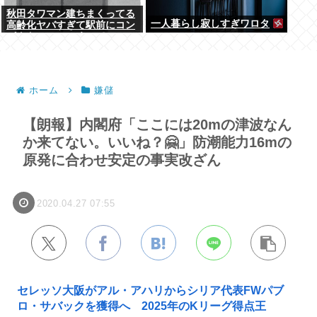
秋田タワマン建ちまくってる
一人暮らし寂しすぎワロタ
高齢化ヤバすぎて駅前にコン
パクトシティつくって...
ホーム
嫌儲
【朗報】内閣府「ここには20mの津波なん
か来てない。いいね？🤗」防潮能力16mの
原発に合わせ安定の事実改ざん
2020.04.27 07:55
セレッソ大阪がアル・アハリからシリア代表FWパブ
ロ・サバックを獲得へ 2025年のKリーグ得点王