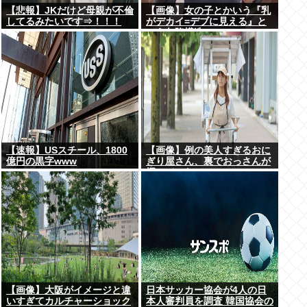
【悲報】JKだけど母親が不倫
【画像】女の子とかいう『乳
してるみたいです⇒！！！
がデカイ=デブに見える』と
いう欠陥構造www
【速報】USスチール、1800
【画像】例の美人すぎるおに
億円の黒字www
ぎり屋さん、裏でおっさんが
握っていたwww
【画像】大阪がイメージと違
日本サッカー協会が4人の日
いすぎてカルチャーショック
本人審判員を調査 韓国協会の