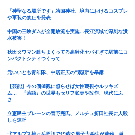
「神聖なる場所です」靖国神社、境内におけるコスプレ
や軍装の禁止を発表
中国の三峡ダムが全開放流を実施…長江流域で深刻な洪
水被害！
秋田タワマン建ちまくってる高齢化ヤバすぎて駅前にコ
ンパクトシティつくって...
元いいとも青年隊、中居正広の”素顔”を暴露
【芸能】今の価値観に照らせば女性蔑視やルッキズ
ム… 『落語』の世界もセリフ変更や改作、現代にふ
さ...
立憲民主ブレーンの菅野完氏、メルチュ折田社長に人殺
しを連呼
北アルプス槍ヶ岳周辺で19歳の男子大学生が遭難 単