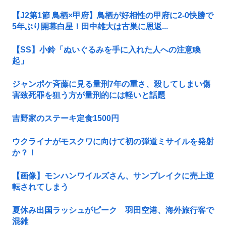
【J2第1節 鳥栖×甲府】鳥栖が好相性の甲府に2-0快勝で
5年ぶり開幕白星！田中雄大は古巣に恩返...
【SS】小鈴「ぬいぐるみを手に入れた人への注意喚
起」
ジャンポケ斉藤に見る量刑7年の重さ、殺してしまい傷
害致死罪を狙う方が量刑的には軽いと話題
吉野家のステーキ定食1500円
ウクライナがモスクワに向けて初の弾道ミサイルを発射
か？！
【画像】モンハンワイルズさん、サンブレイクに売上逆
転されてしまう
夏休み出国ラッシュがピーク 羽田空港、海外旅行客で
混雑