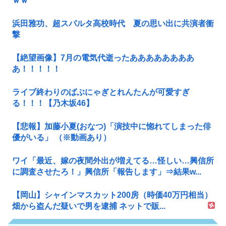
ｗｗ
浜田雅功、超スパルタ高校時代 夏の思い出に共演者衝
撃
【絶望画像】7月の電気代逝ったああああああああ
あ！！！！！
ライブ終わりのばぶにゃぎとれんたんが可愛すぎ
る！！！【乃木坂46】
【悲報】加藤小夏(おなつ)「演技中に惚れてしまった俳
優がいる」 （※動画あり）
ワイ「最近、嫁の夜間外出が増えてる…怪しい…興信所
に調査させたろ！」興信所「報告します」⇒結果w...
【岡山】シャインマスカット200房（時価40万円相当）
畑から盗んだ疑いで男を逮捕 ネットで販...