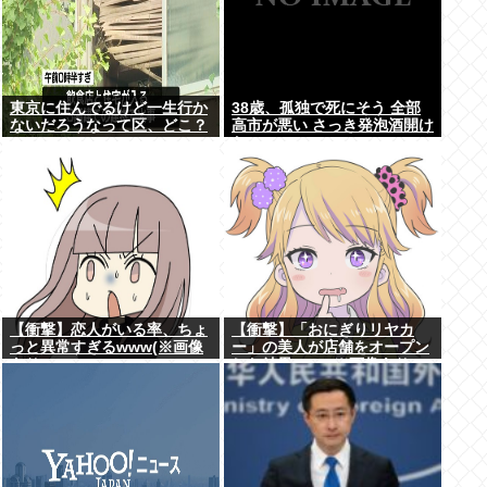
東京に住んでるけど一生行か
38歳、孤独で死にそう 全部
ないだろうなって区、どこ？
高市が悪い さっき発泡酒開け
た
【衝撃】恋人がいる率、ちょ
【衝撃】「おにぎりリヤカ
っと異常すぎるwww(※画像
ー」の美人が店舗をオープン
あり)
した結果www(※画像あり)