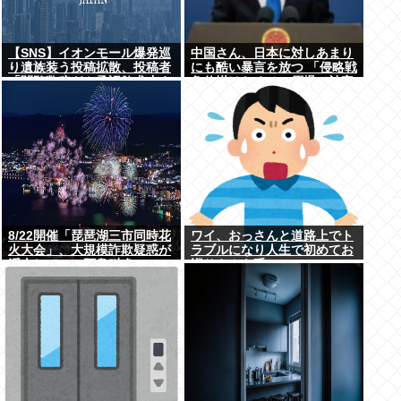
【SNS】イオンモール爆発巡
中国さん、日本に対しあまり
り遺族装う投稿拡散、投稿者
にも酷い暴言を放つ 「侵略戦
「閲覧数稼ぎや承認欲求止ま
争仕掛けたくせに原爆で被害
らなくなった」
者ビジネスするな」
8/22開催「琵琶湖三市同時花
ワイ、おっさんと道路上でト
火大会」、大規模詐欺疑惑が
ラブルになり人生で初めてお
浮上してSNS阿鼻叫喚
巡りさんを呼ぶ