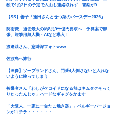
独で1泊2日の予定で入山も連絡取れず 警察が9...
【SS】善子「逢田さんとせつ菜のバースデー2026」
防衛費、過去最大の約8兆9千億円要求へ…予算案で膨
張、迎撃用無人機・AIなど導入！
渡邊渚さん、意味深フォトwww
佐渡島へ旅行
【画像】ソープランドさん、門番4人倒さないと入れな
いように映ってしまう
被爆者さん「わしがケロイドになる前はキムタクそっく
りたったんじゃ」ハードなギャグをかます
「大阪人、一家に一台たこ焼き器」←ベルギーバージョ
ンがコチラ・・・・・・