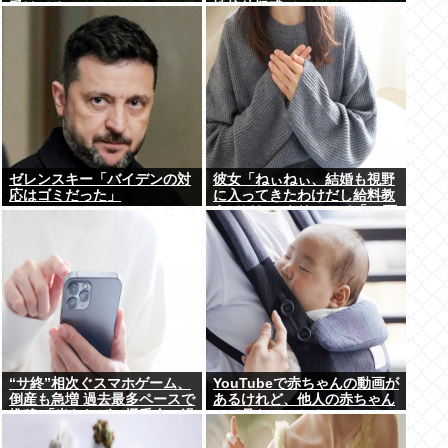
受けてる
性接待疑惑で
ゼレンスキー「バイデンの対
彼女「ねぃねぃ、結婚も視野
応はゴミだった」
に入ってきたわけだし給料教
えてほしいナリ」ワイ「16万
だよ」⇒結果！
“サ終”相次ぐスマホゲーム、
YouTubeで赤ちゃんの動画が
倒産も急増 過去最多ペースで
あるけれど、他人の赤ちゃん
推移 「当たれば一攫千金」過
って見たいのか？
去の時代に