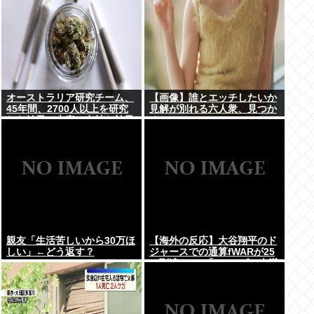
オーストラリア研究チーム、
【画像】誰とエッチしたいか
45年間、2700人以上を研究
見解が別れる六人衆、見つか
した結果。大麻に有益な効果
るwww
はほとんどなく、むしろ有蓋
だった事を証明
親友「生活苦しいから30万ほ
【海外の反応】大谷翔平のド
しい」←どう返す？
ジャースでの通算fWARが25
に到達！ → 「3シーズン未満
でレジェンドクラスの通算
WARを稼いでるな」「契約終
了時にはどれくらいの数字に
なるのか楽しみ」