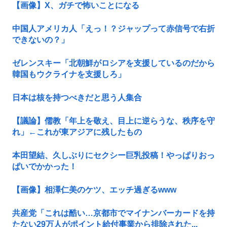
【画像】X、ガチで怖いことになる
中国人アメリカ人「えっ！？ジャップって赤信号で右折
できないの？」
ゼレンスキー「北朝鮮がロシアを支援しているのだから
韓国もウクライナを支援しろ」
日本は核を持つべきだと思う人集合
【議論】儒教「年上を敬え、目上に逆らうな、秩序を守
れ」←これが東アジアに残したもの
本田望結、久しぶりにセクシー巨乳投稿！やっぱりおっ
ぱいでかかった！
【画像】相澤仁美のケツ、エッチ過ぎるwww
共産党「これは酷い…京都市でマイナンバーカードを持
たない29万人がポイント給付事業から排除された...