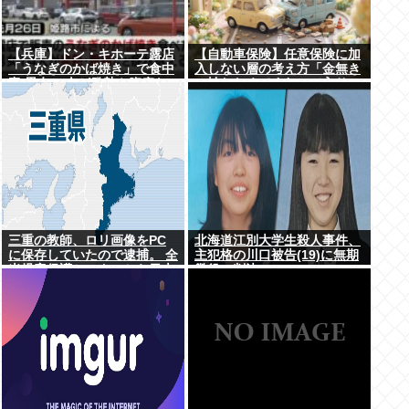
【兵庫】ドン・キホーテ露店
【自動車保険】任意保険に加
「うなぎのかば焼き」で食中
入しない層の考え方「金無き
毒 男女14人が発熱や腹痛な
ゃ払わなくてすむので入り
ど訴え…サルモネラ属の菌検
損」
出
三重の教師、ロリ画像をPC
北海道江別大学生殺人事件、
に保存していたので逮捕。 全
主犯格の川口被告(19)に無期
米児童保護センターから日本
懲役の判決
の警察庁に通報が来る。