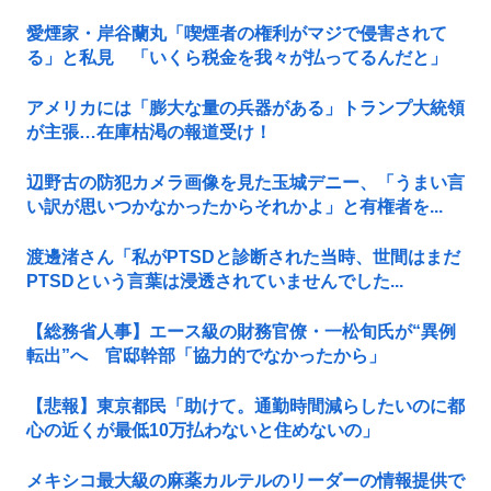
愛煙家・岸谷蘭丸「喫煙者の権利がマジで侵害されて
る」と私見 「いくら税金を我々が払ってるんだと」
アメリカには「膨大な量の兵器がある」トランプ大統領
が主張…在庫枯渇の報道受け！
辺野古の防犯カメラ画像を見た玉城デニー、「うまい言
い訳が思いつかなかったからそれかよ」と有権者を...
渡邊渚さん「私がPTSDと診断された当時、世間はまだ
PTSDという言葉は浸透されていませんでした...
【総務省人事】エース級の財務官僚・一松旬氏が“異例
転出”へ 官邸幹部「協力的でなかったから」
【悲報】東京都民「助けて。通勤時間減らしたいのに都
心の近くが最低10万払わないと住めないの」
メキシコ最大級の麻薬カルテルのリーダーの情報提供で