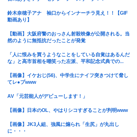
鈴木奈穂子アナ 袖口からインナーチラ見え！！【GIF
動画あり】
【動画】大阪府警のおっさん射殺映像が公開される。当
然のように無抵抗だったことが発覚
「人に恨みを買うようなことをしている自覚はあるんだ
な」と高市首相を嘲笑った左派、平和記念式典での...
【画像】イケおじ(56)、中学生にナイフ突きつけて脅し
てレ●プwww
AV「元芸能人がデビューします！」
【画像】日本のOL、やはりシコすぎることが判明www
【画像】JK3人組、強風に煽られ「生尻」が丸出し
に・・・