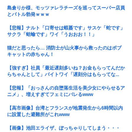
島倉りか様、モッツァレラチーズを巡ってスーパー店員
とバトル勃発ｗｗｗ
【悲報】ナルト「口寄せは蝦蟇です」サスケ「蛇です」
サクラ「蛞蝓です」ワイ「うおおお！！」
猫だと思ったら… 消防士が山火事から救ったのはボブ
キャットの赤ちゃん！
【強すぎ】社員「最近遅刻多いね？お金もらってんだか
らちゃんとして」バイトワイ「遅刻分はもらってな...
【悲報】「おっさんの自堕落生活を美少女にやらせるア
ニメ」、増えすぎてフェミにバレるwww
【高市画像】台湾とフランスが地震発生から6時間以内
に設置した避難所がこれwww
【画像】池田エライザ、ぽっちゃりしてしまう・・・