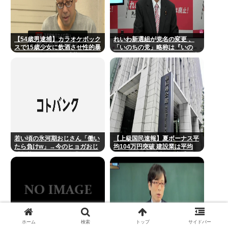
【54歳男逮捕】カラオケボック
れいわ新選組が党名の変更 、
スで15歳少女に飲酒させ性的暴
「いのちの党」略称は『いの
行 スマホで撮影か 千葉
ち』 SNSではTIM・ゴルゴ松本
に言及「ゴルゴ出馬確定」「党
首は決まり」
若い頃の氷河期おじさん「働い
【上級国民速報】夏ボーナス平
たら負けw」→今のヒョガおじ
均104万円突破 建設業は平均
「惣菜たけぇよ..」 自業自得で
200万円超 なお対象は大手163
草
社93万人、全就業者の1%強
ホーム
検索
トップ
サイドバー