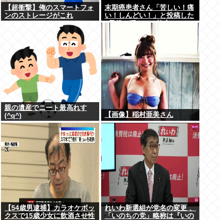
【超衝撃】俺のスマートフォ
末期癌患者さん「苦しい！痛
ンのストレージがこれ
い！しんどい！」と投稿した
5日後に穏やかに旅立つ
親の遺産でニート最高れす
【画像】稲村亜美さん
(^q^)
【54歳男逮捕】カラオケボッ
れいわ新選組が党名の変更 、
クスで15歳少女に飲酒させ性
「いのちの党」略称は『いの