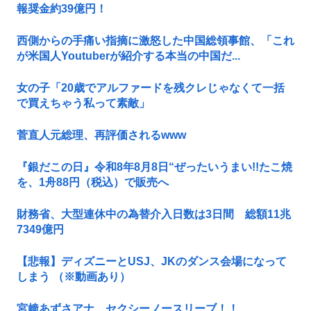
報奨金約39億円！
西側からの手痛い指摘に激怒した中国総領事館、「これ
が米国人Youtuberが紹介する本当の中国だ...
女の子「20歳でアルファードを残クレじゃなくて一括
で買えちゃう私って素敵」
菅直人元総理、再評価されるwww
『銀だこの日』令和8年8月8日“ぜったいうまい!!たこ焼
を、1舟88円（税込）で販売へ
財務省、大型連休中の為替介入日数は3日間 総額11兆
7349億円
【悲報】ディズニーとUSJ、JKのダンス会場になって
しまう （※動画あり）
宮﨑あずさアナ セクシーノースリーブ！！