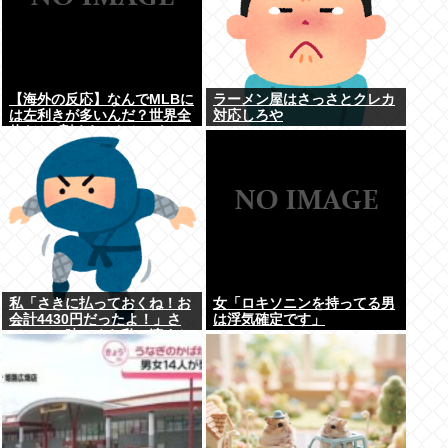
【海外の反応】なんでMLBに
ラーメン屋はさっさとクレカ
は左利きが多いんだ？世界全
対応しろや
体だと1割くらいしかいない
はずなのに → 「左ピッチャ
ーは貴重だからな」「内野で
は不利だけど基本左利きのほ
うが重宝される傾向にはある
と思う」
私「さきに払っておくね！お
女「ロキソニンを持ってる男
会計4430円だったよ！」さ
は浮気確定です」
て、この時いくら私に渡すか
書いてね