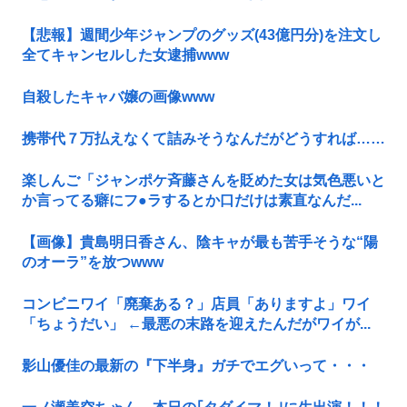
【悲報】週間少年ジャンプのグッズ(43億円分)を注文し
全てキャンセルした女逮捕www
自殺したキャバ嬢の画像www
携帯代７万払えなくて詰みそうなんだがどうすれば……
楽しんご「ジャンポケ斉藤さんを貶めた女は気色悪いと
か言ってる癖にフ●ラするとか口だけは素直なんだ...
【画像】貴島明日香さん、陰キャが最も苦手そうな“陽
のオーラ”を放つwww
コンビニワイ「廃棄ある？」店員「ありますよ」ワイ
「ちょうだい」 ←最悪の末路を迎えたんだがワイが...
影山優佳の最新の『下半身』ガチでエグいって・・・