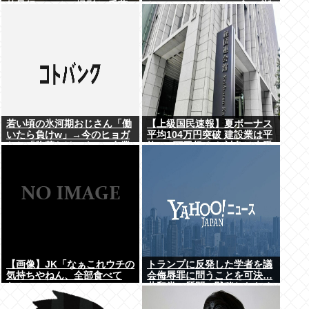
的暴行 スマホで撮影か 千葉
ち』 SNSではTIM・ゴルゴ松
本に言及「ゴルゴ出馬確定」
「党首は決まり」
若い頃の氷河期おじさん「働
【上級国民速報】夏ボーナス
いたら負けw」→今のヒョガ
平均104万円突破 建設業は平
おじ「惣菜たけぇよ..」 自業
均200万円超 なお対象は大手
自得で草
163社93万人、全就業者の1%
強
【画像】JK「なぁこれウチの
トランプに反発した学者を議
気持ちやねん、全部食べて
会侮辱罪に問うことを可決…
な！」
共和党の質問に黙秘したため