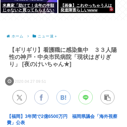
米農家「助けて！去年の半額
【画像】これやっちゃう人は
じゃないと買ってもらえない
発達障害らしいwww
の！作れば作るほど赤字で死
にそう！」
ホーム
ニュー速＋
【ギリギリ】看護職に感染集中 ３３人陽
性の神戸・中央市民病院「現状はぎりぎ
り」 [夜のけいちゃん★]
2020.04.27 09:51
【福岡】3年間で2億6500万円 福岡県議会「海外視察
費」公表