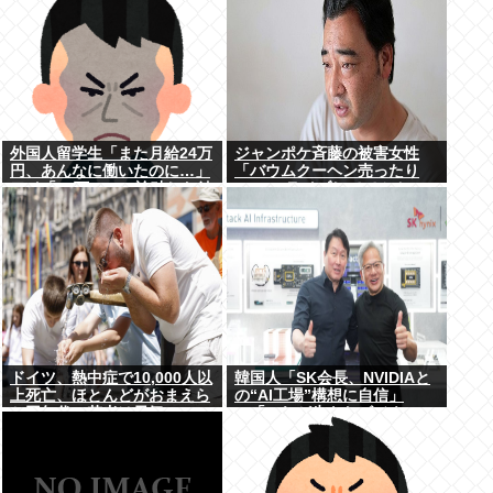
外国人留学生「また月給24万
ジャンポケ斉藤の被害女性
円、あんなに働いたのに…」
「バウムクーヘン売ったり
ワイ「18万」→…論破した結
TikTokライブしててムカつい
果ｗｗｗ
たから示談しなかった」←こ
れ
ドイツ、熱中症で10,000人以
韓国人「SK会長、NVIDIAと
上死亡、ほとんどがおまえら
の“AI工場”構想に自信」
と同年代、若者は元気
→「これが生きたビジネス
だ！」