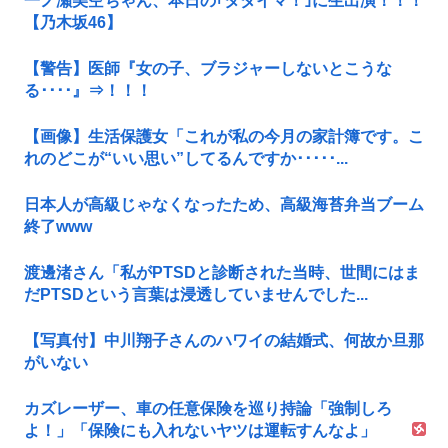
一ノ瀬美空ちゃん、本日の｢タダイマ！｣に生出演！！！
【乃木坂46】
【警告】医師『女の子、ブラジャーしないとこうな
る････』⇒！！！
【画像】生活保護女「これが私の今月の家計簿です。こ
れのどこが“いい思い”してるんですか･････...
日本人が高級じゃなくなったため、高級海苔弁当ブーム
終了www
渡邊渚さん「私がPTSDと診断された当時、世間にはま
だPTSDという言葉は浸透していませんでした...
【写真付】中川翔子さんのハワイの結婚式、何故か旦那
がいない
カズレーザー、車の任意保険を巡り持論「強制しろ
よ！」「保険にも入れないヤツは運転すんなよ」