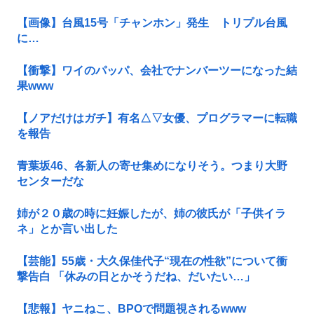
【画像】台風15号「チャンホン」発生 トリプル台風
に…
【衝撃】ワイのパッパ、会社でナンバーツーになった結
果www
【ノアだけはガチ】有名△▽女優、プログラマーに転職
を報告
青葉坂46、各新人の寄せ集めになりそう。つまり大野
センターだな
姉が２０歳の時に妊娠したが、姉の彼氏が「子供イラ
ネ」とか言い出した
【芸能】55歳・大久保佳代子“現在の性欲”について衝
撃告白 「休みの日とかそうだね、だいたい…」
【悲報】ヤニねこ、BPOで問題視されるwww