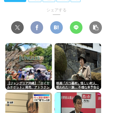
シェアする
【ジャングリア沖縄】「ロイヤ
映画「八つ墓村」怪しい村人、
ルチケット」発売、アトラクシ
呪われた一族… 不穏な本予告公
ョン優先案内、ソフトドリンク
開 主題歌はB’zの松本孝弘率い
飲み放題、スパ利用、駐車場無
るTMG
料…大人29700円