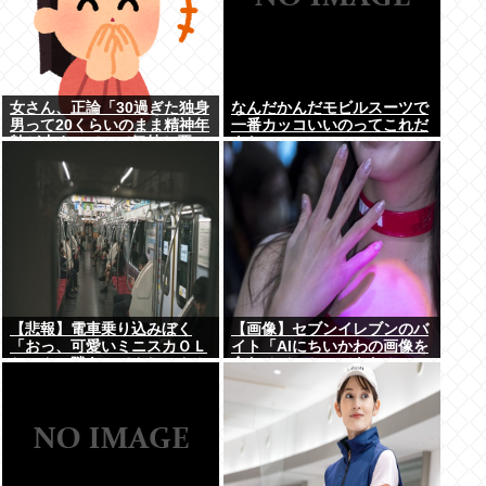
女さん、正論「30過ぎた独身
なんだかんだモビルスーツで
男って20くらいのまま精神年
一番カッコいいのってこれだ
齢が止まっていて気持ち悪
よな
い」話題にwww
【悲報】電車乗り込みぼく
【画像】セブンイレブンのバ
「おっ、可愛いミニスカＯＬ
イト「AIにちいかわの画像を
ちゃんの隣あいてんじゃん！
食わせてっと…できた！」
座ったろ！」⇒！
⇒！