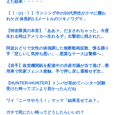
えた結果・・・・・
【（・(ｪ)・）】ランニング中の50代男性がクマに襲わ
れケガ 体長約1.3メートルのツキノワグマ...
【特攻隊員の本音】「ああァ、だまされちゃった。今度
生れる時はアメリカへ生れるぞ」出撃前に残された...
阿波おどりで女性の体強調した無断動画拡散、憤る踊り
手「悲しいし気持ち悪い」…悪質なケースは警察へ...
【岩手】政党機関紙を配達中の共産市議が当て逃げ…乗
用車で民家フェンス接触、手で押し戻し通報せず次...
【HUNTER×HUNTER】トンパが初めてハンター試験
受けた時ってゴンより若かったんだね
ワイ「ニーサやろう！」マッマ「結果見せてみ？」
ガチで死にたい時ってどうしたらいいの？