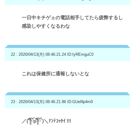
一日中キチゲェの電話相手してたら疲弊するし
感染しやすくなるわな
22 : 2020/04/13(月) 08:46:21.24
ID:IyREmguC0
これは保健所に通報しないとな
23 : 2020/04/13(月) 08:46:21.86
ID:GUel9p4m0
／('༎ຶོρ༎ຶོ`)＼ﾅﾝﾃｺｯﾀｲ !!!