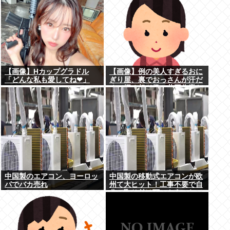
【画像】Hカップグラドル
【画像】例の美人すぎるおに
「どんな私も愛してね❤」
ぎり屋、裏でおっさんが汗だ
くで握る超ド級の共同作業だ
ったwww
中国製のエアコン、ヨーロッ
中国製の移動式エアコンが欧
パでバカ売れ
州て大ヒット！工事不要で自
分で取り付け可、もうこれで
良くね？