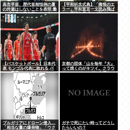
高市早苗、歴代首相恒例の夏
【平和祈念式典】「痛恨のエ
の外遊はしないことを表明 働
ラー」平和宣言一文読み飛ば
かず連日終日公邸のもよう
し…長崎市長「つい熱くなっ
て」NPT義務履行求める重要
一文
【バスケットボール】日本代
京都の団体「山を毎年『大』
表 モンゴル代表に敗れる バ
って焼くのがキツイ。クラウ
スケ男子
ドファンディングで支援して
ください」
ブルガリアにドローン侵入…
ガチで死にたい時ってどうし
「相当な量の爆発物」「ウク
たらいいの？