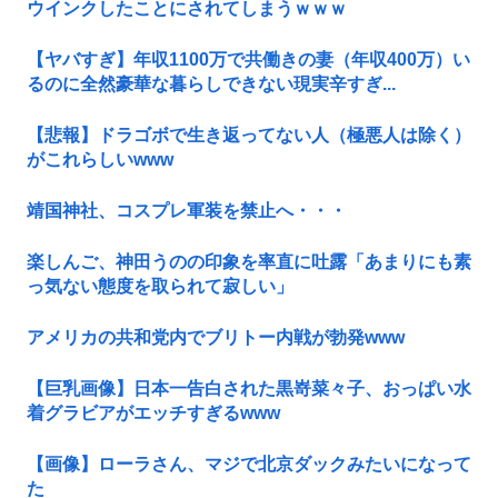
ウインクしたことにされてしまうｗｗｗ
【ヤバすぎ】年収1100万で共働きの妻（年収400万）い
るのに全然豪華な暮らしできない現実辛すぎ...
【悲報】ドラゴボで生き返ってない人（極悪人は除く）
がこれらしいwww
靖国神社、コスプレ軍装を禁止へ・・・
楽しんご、神田うのの印象を率直に吐露「あまりにも素
っ気ない態度を取られて寂しい」
アメリカの共和党内でブリトー内戦が勃発www
【巨乳画像】日本一告白された黒嵜菜々子、おっぱい水
着グラビアがエッチすぎるwww
【画像】ローラさん、マジで北京ダックみたいになって
た