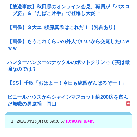
【放送事故】秋田県のオンライン会見、職員が『バスロ
ーブ姿』＆『たばこ片手』で登場し大炎上
【画像】３大エ□後藤真希はこれだ！【乳首あり】
【画像】もうこれくらいの外人でいいから交尾したいｗ
ｗｗ
ハンターハンターのナックルのポットクリンって実は最
強なのでは？
【SS】千歌「おはよー！今日も練習がんばるぞー！」
ビニールハウスからシャインマスカット約200房を盗ん
だ無職の男逮捕 岡山
1 : 2020/04/13(月) 08:39:36.57
ID:WXWFu/+h9