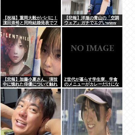
【祝福】重岡大毅がパパに！
【悲報】洋服の青山の「空調
濵田崇裕と同時結婚発表でフ
ウェア」ガチでエグいwww
ァン歓喜
【悲報】加藤小夏さん、演技
Z世代が暮らす学生寮、学食
中に惚れた俳優について触れ
のメニューがカレーだけにな
てしまう
る