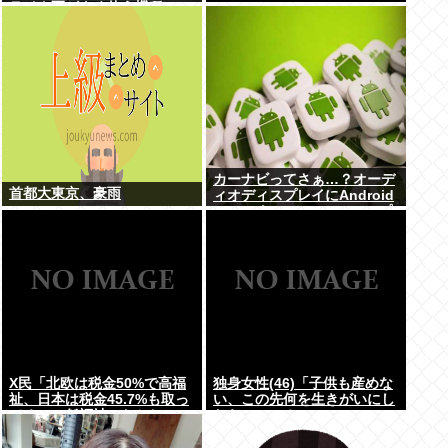
ライナ軍がよく使う機種」
カーナビってさぁ…？オーデ
首都大東京、豪雨
ィオディスプレイにAndroid
autoつないでGoogleマップ
とかcocchiとかナビリンクで
マジで十分だよな…
X民「北欧は税金50%で高福
独身女性(46)「子供も産めな
祉、日本は税金45.7%も取っ
い、この先何を生きがいにし
てるのに低福祉、おかしい
たらいいの？」
よ」 11万いいね