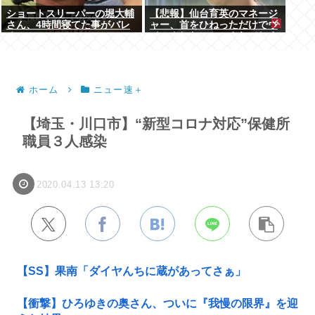
ショートスリーパーの堀大輔
【悲報】仙台育英のマネージ
さん、4時間寝てた事がバレ
ャー、首をひねっただけでウ
るwww
インクしたことにされてしま
うｗｗｗ
ホーム
ニュー速＋
【埼玉・川口市】“新型コロナ対応”保健所
職員３人感染
2020.04.13 13:20
【SS】果南「ダイヤんちに蔵があってさぁ」
【衝撃】ひろゆきの奥さん、ついに『我慢の限界』を迎