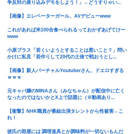
争反対の座り込みデモをしよう！」←どうすりゃい...
【画像】エレベーターガール、AVデビューwww
これがあれば米100合食べられるっておかずあげてけー
www
小原ブラス「若くいようとすることは悪いこと？」問い
かけに私見「若作りして20代の土俵で戦おうとし...
【画像】新人バーチャルYoutuberさん、ドエロすぎる
ｗｗｗ
元キャバ嬢のMINAさん（みなちゃん）が配信中に亡く
なったのではないかとX上で話題に（※動画あり...
【衝撃】NHK職員が番組出演タレントから性被害←こ
れ！
彼氏の部屋には 調理道具とか調味料が一切ないもんだ