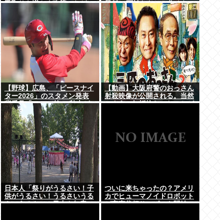
手取りを増やす政策」など5
最低10万払わないと住めない
項目
の」
【野球】広島、「ピースナイ
【動画】大阪府警のおっさん
ター2026」のスタメン発表
射殺映像が公開される。当然
背番号「86」で統一 秋山が
のように無抵抗だったことが
カープ移籍後初の4番 小園は
発覚
6番
日本人「祭りがうるさい！子
ついに来ちゃったの？アメリ
供がうるさい！うるさいうる
カでヒューマノイドロボット
さいうるさい！日本を無音の
が家事代行サービスを開始
世界にしろ」