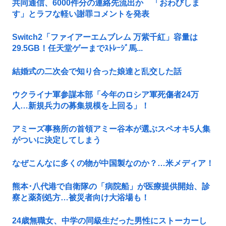
共同通信、6000件分の連絡先流出か 「おわびしま
す」とラフな軽い謝罪コメントを発表
Switch2「ファイアーエムブレム 万紫千紅」容量は
29.5GB！任天堂ゲーまでｽﾄﾚｰｼﾞ馬...
結婚式の二次会で知り合った娘達と乱交した話
ウクライナ軍参謀本部「今年のロシア軍死傷者24万
人…新規兵力の募集規模を上回る」！
アミーズ事務所の首領アミー谷本が選ぶスペオキ5人集
がついに決定してしまう
なぜこんなに多くの物が中国製なのか？…米メディア！
熊本･八代港で自衛隊の「病院船」が医療提供開始、診
察と薬剤処方…被災者向け大浴場も！
24歳無職女、中学の同級生だった男性にストーカーし