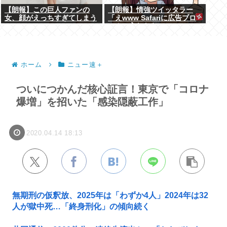
【朗報】この巨人ファンの
【朗報】情強ツイッタラー
女、顔がえっちすぎてしまう
「えwww Safariに広告ブロ
www
ッカー入れたらyoutube
premium要らんやん。笑」
ホーム
ニュー速＋
ついにつかんだ核心証言！東京で「コロナ
爆増」を招いた「感染隠蔽工作」
2020.04.14 18:13
無期刑の仮釈放、2025年は「わずか4人」2024年は32
人が獄中死…「終身刑化」の傾向続く