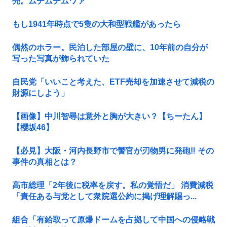
売。ムチムチムワァ
もし1941年時点で5隻の大和型戦艦があったら
偶然のホラー。民泊した部屋の壁に、10年前の自分が
写った写真が飾られていた
自民党「いいこと考えた、ETF売却を加速させて減税の
財源にしよう」
【画像】中川智尋は意外と胸が大きい？【ちーたん】
【櫻坂46】
【必見】大阪・河内長野市で警官が刃物男に発砲‼ その
事件の真相とは？
高市総理「2年後に税率を戻す。私の覚悟だ」 消費減税
「責任ある与党として衆院選公約に掲げ理解賜っ...
組合「有給取って原爆ドームを占拠して中国への侵略戦