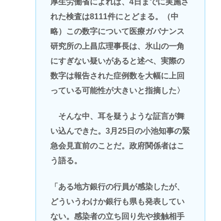
厚生労働省によれば、4日までに実施さ
れた検査は8111件にとどまる。（中
略）この数字について医療ガバナンス
研究所の上昌広理事長は、氷山の一角
にすぎない疑いがあると述べ、実際の
数字は報告された症例数を大幅に上回
っている可能性が大きいと指摘した〉
そんな中、耳を疑うような証言が舞
い込んできた。3月25日の小池知事の緊
急会見直前のことだ。政府関係者はこ
う語る。
「ある地方銀行の行員が感染したが、
どういうわけか銀行も県も発表してい
ない。感染者の立ち回り先や接触相手