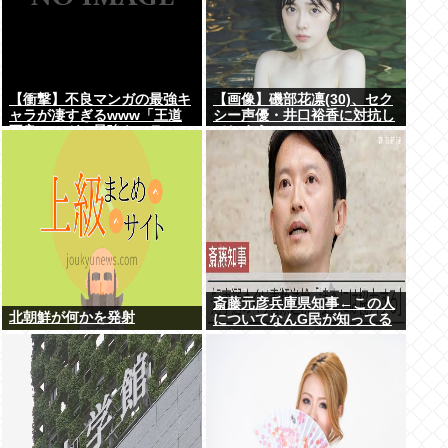
【衝撃】不良マンガの最強キ
【画像】磯部花凛(30)、セク
ャラが凄すぎるwww「王道
シー声優・井口裕香に対抗し
不良マンガの最強キャラTier
てしまうwww
表」完成する！！この最強キ
ャラは…
斎藤元彦兵庫県知事←この人
北朝鮮が何かを発射
についてなんG民が知ってる
こと