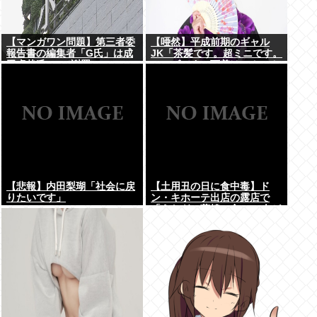
【マンガワン問題】第三者委
【唖然】平成前期のギャル
報告書の編集者「G氏」は成
JK「茶髪です。超ミニです。
田卓哉氏...Xで謝罪
ルーズです。下着はテカテカ
か豹柄です」⇒！！！
【悲報】内田梨瑚「社会に戻
【土用丑の日に食中毒】ド
りたいです」
ン・キホーテ出店の露店で
「うなぎの蒲焼」食べ14人が
発熱や下痢