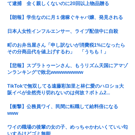
て逮捕 全く親しくないのに20回以上物品贈る
【朗報】学生なのに月１億稼ぐキャバ嬢、発見される
日本人女性インフルエンサー、ライブ配信中に自殺
町のお弁当屋さん「申し訳ないが消費税1%になったら
その分商品代を値上げするわ」 「うちも！」
【悲報】スプラトゥーンさん、もうリズム天国にアマゾ
ンランキングで敗北wwwwwwwww
TikTokで無双してる遠藤彩加里と林仁愛のハロショ大
阪イベが全然売り切れないのは何故？ボトム2...
【衝撃】公務員ワイ、民間に転職して給料倍になる
www
ワイの職場の後輩の女の子、めっちゃかわいくていい匂
いするけどゴミ無能