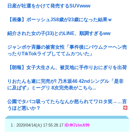
日産が社運をかけて発売するSUVwww
【画像】ボーッシュJS8歳が23歳になった結果ｗ
紹介された女の子(33)とのLINE、順調すぎるww
ジャンポケ斉藤の被害女性「事件後にバウムクーヘン売
ったりTikTokライブしててムカついた」
【朗報】女子大生さん、被災地に手作りおにぎりを出荷
りおたんも遂に完売が! 乃木坂46 42ndシングル「是非
に及ばず」ミーグリ 8次完売表がこちら...
公園でタバコ吸ってたらなんか怒られてワロタ笑→…言
うほど悪いか？
1 : 2020/04/14(火) 17:55:28.17
ID:fK7zlmX99