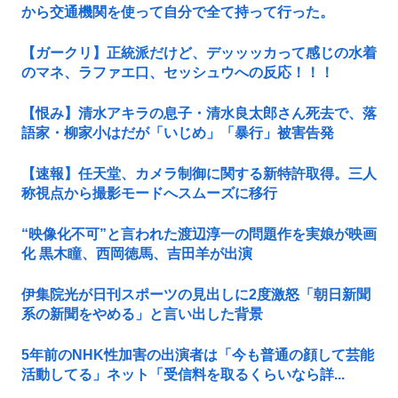
から交通機関を使って自分で全て持って行った。
【ガークリ】正統派だけど、デッッッカって感じの水着
のマネ、ラファエ口、セッシュウへの反応！！！
【恨み】清水アキラの息子・清水良太郎さん死去で、落
語家・柳家小はだが「いじめ」「暴行」被害告発
【速報】任天堂、カメラ制御に関する新特許取得。三人
称視点から撮影モードへスムーズに移行
“映像化不可”と言われた渡辺淳一の問題作を実娘が映画
化 黒木瞳、西岡徳馬、吉田羊が出演
伊集院光が日刊スポーツの見出しに2度激怒「朝日新聞
系の新聞をやめる」と言い出した背景
5年前のNHK性加害の出演者は「今も普通の顔して芸能
活動してる」ネット「受信料を取るくらいなら詳...