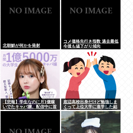
コメ価格先行き指数 過去最低
北朝鮮が何かを発射
今後も値下がり傾向
【悲報】学生なのに月1億稼
底辺高校出身だけど勉強しま
いでたキャバ嬢、配信中に首
くって上位大学に進学した結
吊って亡くなる
果w