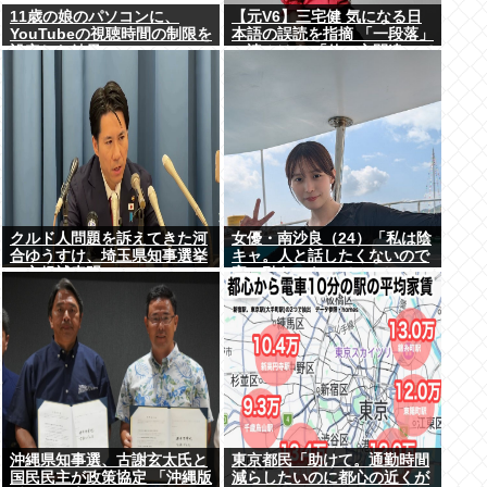
11歳の娘のパソコンに、
【元V6】三宅健 気になる日
YouTubeの視聴時間の制限を
本語の誤読を指摘 「一段落」
設定した結果
の読みは？ 「使い方間違って
るんだよなとか」
クルド人問題を訴えてきた河
女優・南沙良（24）「私は陰
合ゆうすけ、埼玉県知事選挙
キャ。人と話したくないので
に立候補表明www
家に引きこもってPCでアニ
メを観ていたい」
沖縄県知事選、古謝玄太氏と
東京都民「助けて。通勤時間
国民民主が政策協定 「沖縄版
減らしたいのに都心の近くが