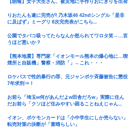
【朗報】女子大生さん、被災地に手作りおにぎりを出荷
りおたんも遂に完売が! 乃木坂46 42ndシングル「是非
に及ばず」ミーグリ 8次完売表がこちら...
公園でタバコ吸ってたらなんか怒られてワロタ笑→…言
うほど悪いか？
【熊本地震】専門家「イオンモール熊本の爆心地に…喫
煙所と自販機」警察・消防「」←これ・・・
ロケバスで性的暴行の罪、元ジャンポケ斉藤被告に懲役
7年求刑⇒！
お前ら「埼玉w何があんだよw田舎だろw」実際に住ん
だお前ら「クソほど住みやすい困ることねえじゃん...
イオン、ポケモンカードは「小中学生にしか売らない」
転売対策の決断が「素晴らしい」