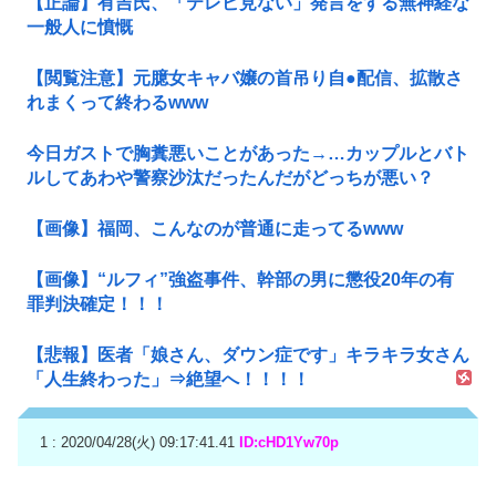
【正論】有吉氏、「テレビ見ない」発言をする無神経な
一般人に憤慨
【閲覧注意】元臆女キャバ嬢の首吊り自●配信、拡散さ
れまくって終わるwww
今日ガストで胸糞悪いことがあった→…カップルとバト
ルしてあわや警察沙汰だったんだがどっちが悪い？
【画像】福岡、こんなのが普通に走ってるwww
【画像】“ルフィ”強盗事件、幹部の男に懲役20年の有
罪判決確定！！！
【悲報】医者「娘さん、ダウン症です」キラキラ女さん
「人生終わった」⇒絶望へ！！！！
1 : 2020/04/28(火) 09:17:41.41
ID:cHD1Yw70p