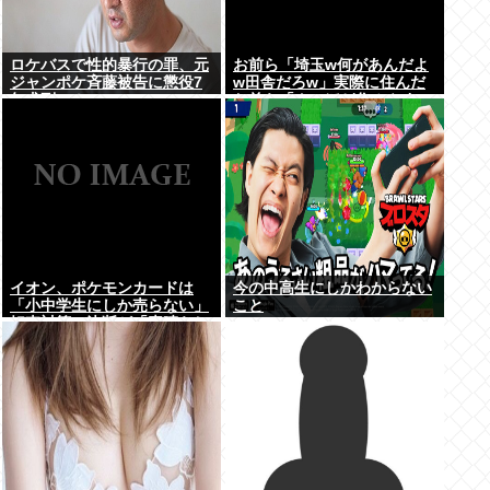
ロケバスで性的暴行の罪、元
お前ら「埼玉w何があんだよ
ジャンポケ斉藤被告に懲役7
w田舎だろw」実際に住んだ
年求刑⇒！
お前ら「クソほど住みやすい
困ることねえじゃん」
イオン、ポケモンカードは
今の中高生にしかわからない
「小中学生にしか売らない」
こと
転売対策の決断が「素晴らし
い」