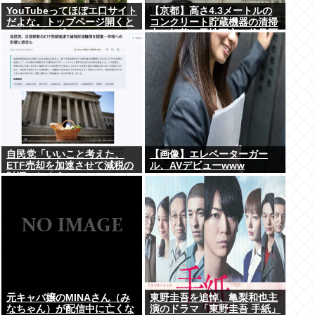
YouTubeってほぼエ口サイト
【京都】高さ4.3メートルの
だよな。トップページ開くと
コンクリート貯蔵機器の清掃
いつもチアダンスとかローア
中に転落し男性死亡、伏見区
ングルで撮影した街撮り動画
の工場
ばっか出てくるじゃん
自民党「いいこと考えた、
【画像】エレベーターガー
ETF売却を加速させて減税の
ル、AVデビューwww
財源にしよう」
元キャバ嬢のMINAさん（み
東野圭吾を追悼、亀梨和也主
なちゃん）が配信中に亡くな
演のドラマ「東野圭吾 手紙」