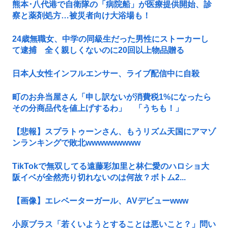
熊本･八代港で自衛隊の「病院船」が医療提供開始、診
察と薬剤処方…被災者向け大浴場も！
24歳無職女、中学の同級生だった男性にストーカーし
て逮捕 全く親しくないのに20回以上物品贈る
日本人女性インフルエンサー、ライブ配信中に自殺
町のお弁当屋さん「申し訳ないが消費税1%になったら
その分商品代を値上げするわ」 「うちも！」
【悲報】スプラトゥーンさん、もうリズム天国にアマゾ
ンランキングで敗北wwwwwwwww
TikTokで無双してる遠藤彩加里と林仁愛のハロショ大
阪イベが全然売り切れないのは何故？ボトム2...
【画像】エレベーターガール、AVデビューwww
小原ブラス「若くいようとすることは悪いこと？」問い