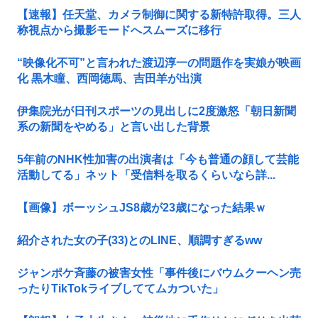
【速報】任天堂、カメラ制御に関する新特許取得。三人
称視点から撮影モードへスムーズに移行
“映像化不可”と言われた渡辺淳一の問題作を実娘が映画
化 黒木瞳、西岡徳馬、吉田羊が出演
伊集院光が日刊スポーツの見出しに2度激怒「朝日新聞
系の新聞をやめる」と言い出した背景
5年前のNHK性加害の出演者は「今も普通の顔して芸能
活動してる」ネット「受信料を取るくらいなら詳...
【画像】ボーッシュJS8歳が23歳になった結果ｗ
紹介された女の子(33)とのLINE、順調すぎるww
ジャンポケ斉藤の被害女性「事件後にバウムクーヘン売
ったりTikTokライブしててムカついた」