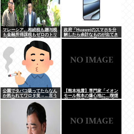
マレーシア、相続税も贈与税
政府「Huaweiのスマホを分
も金融所得課税もゼロのトリ
解したら余計なものが出てき
プルゼロで優秀な移民を海外
た」これって結局なんだった
から集めてしまう…
の？
公園でタバコ吸ってたらなん
【熊本地震】専門家「イオン
か怒られてワロタ笑→…言う
モール熊本の爆心地に…喫煙
ほど悪いか？
所と自販機」警察・消防「」
←これ・・・