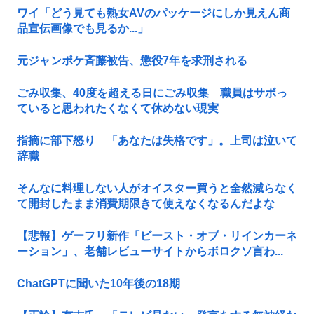
ワイ「どう見ても熟女AVのパッケージにしか見えん商
品宣伝画像でも見るか...」
元ジャンポケ斉藤被告、懲役7年を求刑される
ごみ収集、40度を超える日にごみ収集 職員はサボっ
ていると思われたくなくて休めない現実
指摘に部下怒り 「あなたは失格です」。上司は泣いて
辞職
そんなに料理しない人がオイスター買うと全然減らなく
て開封したまま消費期限きて使えなくなるんだよな
【悲報】ゲーフリ新作「ビースト・オブ・リインカーネ
ーション」、老舗レビューサイトからボロクソ言わ...
ChatGPTに聞いた10年後の18期