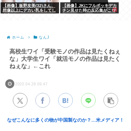
【画像】板野友美(32)さん、
【画像】JKにフルボッキデカ
想像以上にデカい乳をしてし
チン見せた時の反応集がこち
まうwww
らww
ホーム
なんJ
高校生ワイ「受験モノの作品は見たくねぇ
な」大学生ワイ「就活モノの作品は見たく
ねぇな」←これ
2020.04.28 09:47
なぜこんなに多くの物が中国製なのか？…米メディア！