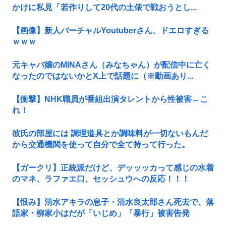
かけに私見「若作りして20代の土俵で戦おうとし...
【画像】新人バーチャルYoutuberさん、ドエロすぎる
ｗｗｗ
元キャバ嬢のMINAさん（みなちゃん）が配信中に亡く
なったのではないかとX上で話題に（※動画あり...
【衝撃】NHK職員が番組出演タレントから性被害←こ
れ！
彼氏の部屋には 調理道具とか調味料が一切ないもんだ
から交通機関を使って自分で全て持って行った。
【ガークリ】正統派だけど、デッッッカって感じの水着
のマネ、ラファエ口、セッシュウへの反応！！！
【恨み】清水アキラの息子・清水良太郎さん死去で、落
語家・柳家小はだが「いじめ」「暴行」被害告発