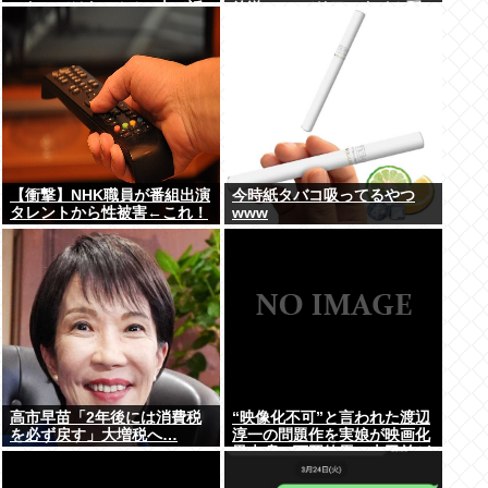
ったのではないかとX上で話
放送 TVerでリアルタイム配
題に（※動画あり）
信、見逃し配信も
【衝撃】NHK職員が番組出演
今時紙タバコ吸ってるやつ
タレントから性被害←これ！
www
高市早苗「2年後には消費税
“映像化不可”と言われた渡辺
を必ず戻す」大増税へ…
淳一の問題作を実娘が映画化
黒木瞳、西岡徳馬、吉田羊が
出演