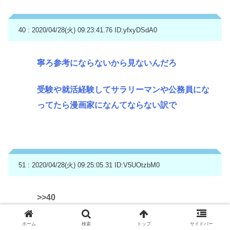
40 : 2020/04/28(火) 09:23:41.76
ID:yfxyDSdA0
寧ろ参考にならないから見ないんだろ
受験や就活経験してサラリーマンや公務員にな
ってたら漫画家になんてならない訳で
51 : 2020/04/28(火) 09:25:05.31
ID:V5UOtzbM0
>>40
漫画家高学歴多いやろ
ホーム
検索
トップ
サイドバー
就活したのは少ないやろけど