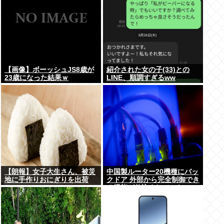
【画像】ボーッシュJS8歳が
紹介された女の子(33)との
23歳になった結果ｗ
LINE、順調すぎるww
【朗報】女子大生さん、被災
中国製ルーター20機種にバッ
地に手作りおにぎりを出荷
クドア 外部から完全制御でき
る機能が仕込まれていた