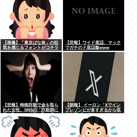
【画像】「東京ばな奈」の狂
【悲報】ワイド底辺、マック
気を感じるフォントがコチラ
でガチのド底辺飯www
www
【悲報】特殊詐欺で金を取ら
【朗報】 イーロン「Xでイン
れた女性、SNSの「詐欺師に
プレゾンビが多すぎるから収
騙し取られたお金、取り戻せ
益分配プログラムやめるわ」
ます」」に釣られさらに240
万円失うwww