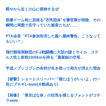
暇やから近くの山に探検するぜ
原爆ドーム前に居座る”市民団体”を警官隊が排除、その
瞬間に周囲で見守っていた観客たちが……
PTA会長「PTA参加拒否した親へ最終警告。こうなって
もいい？」
飛行開発実験団のF-2戦闘機に大型の謎ミサイル…ステ
ルス性と射程1000kmを誇る「最新鋭の空母...
平成ノブシコブシの吉村が生き残って相方が消えた理由
【衝撃】ショートスリーパー「寝たほうがいいよ」の一
言にブチギレwww(※動画あり)
【画像】「東京ばな奈」の狂気を感じるフォントがコチ
ラwww