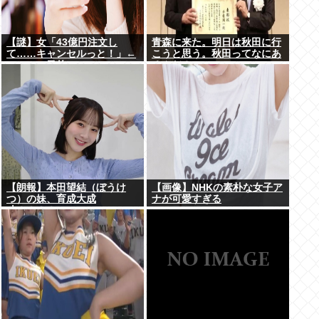
【謎】女「43億円注文し
青森に来た。明日は秋田に行
て……キャンセルっと！」←
こうと思う。秋田ってなにあ
こいつの目的ｗ
るんだ？
【朗報】本田望結（ぼうけ
【画像】NHKの素朴な女子ア
つ）の妹、育成大成
ナが可愛すぎる
功！！！！