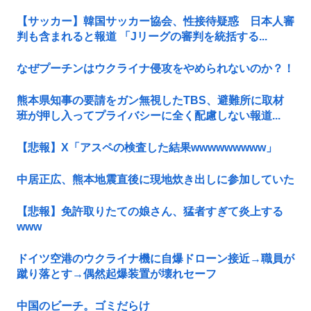
【サッカー】韓国サッカー協会、性接待疑惑 日本人審
判も含まれると報道 「Jリーグの審判を統括する...
なぜプーチンはウクライナ侵攻をやめられないのか？！
熊本県知事の要請をガン無視したTBS、避難所に取材
班が押し入ってプライバシーに全く配慮しない報道...
【悲報】X「アスペの検査した結果wwwwwwwww」
中居正広、熊本地震直後に現地炊き出しに参加していた
【悲報】免許取りたての娘さん、猛者すぎて炎上する
www
ドイツ空港のウクライナ機に自爆ドローン接近→職員が
蹴り落とす→偶然起爆装置が壊れセーフ
中国のビーチ。ゴミだらけ