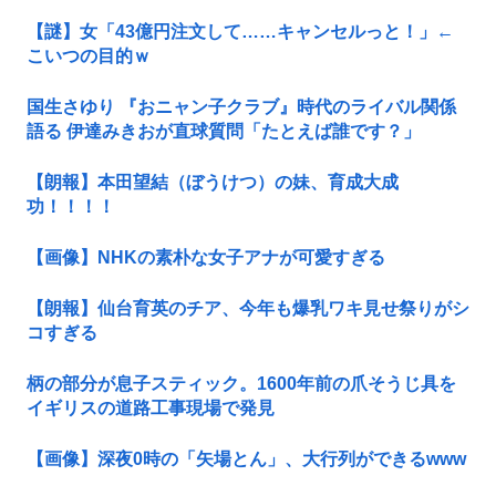
【謎】女「43億円注文して……キャンセルっと！」←
こいつの目的ｗ
国生さゆり 『おニャン子クラブ』時代のライバル関係
語る 伊達みきおが直球質問「たとえば誰です？」
【朗報】本田望結（ぼうけつ）の妹、育成大成
功！！！！
【画像】NHKの素朴な女子アナが可愛すぎる
【朗報】仙台育英のチア、今年も爆乳ワキ見せ祭りがシ
コすぎる
柄の部分が息子スティック。1600年前の爪そうじ具を
イギリスの道路工事現場で発見
【画像】深夜0時の「矢場とん」、大行列ができるwww