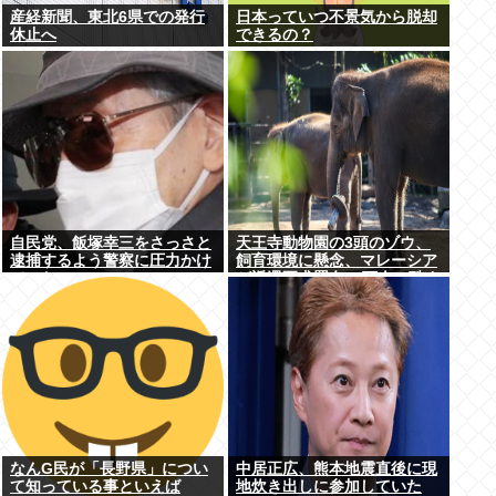
産経新聞、東北6県での発行
日本っていつ不景気から脱却
休止へ
できるの？
自民党、飯塚幸三をさっさと
天王寺動物園の3頭のゾウ、
逮捕するよう警察に圧力かけ
飼育環境に懸念、マレーシア
ていたwww
が返還要求署名17万人。酷す
ぎる日本の動物園
なんG民が「長野県」につい
中居正広、熊本地震直後に現
て知っている事といえば
地炊き出しに参加していた