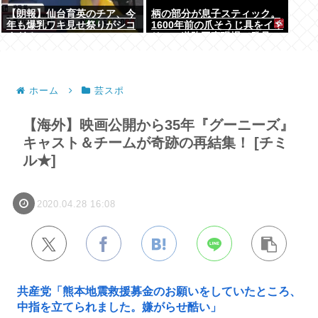
【朗報】仙台育英のチア、今
柄の部分が息子スティック。
年も爆乳ワキ見せ祭りがシコ
1600年前の爪そうじ具をイギ
すぎる
リスの道路工事現場で発見
ホーム
芸スポ
【海外】映画公開から35年『グーニーズ』
キャスト＆チームが奇跡の再結集！ [チミ
ル★]
2020.04.28 16:08
共産党「熊本地震救援募金のお願いをしていたところ、
中指を立てられました。嫌がらせ酷い」