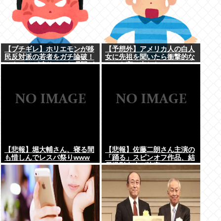
【ブチギレ】ホリエモンが移
【予想外】アメリカ人の白人
民反対派の若者をガチ論破！
女に先祖を聞いたら衝撃的な
スタジオが凍りついた瞬間が
ことを言い出した
ヤバすぎる…
【悲報】堀大輔さん、寝る間
【悲報】佐藤二朗さん主演の
も惜しんでレスバ祭りwww
「踊る」スピンオフ作品、結
局撮影中止が決定www