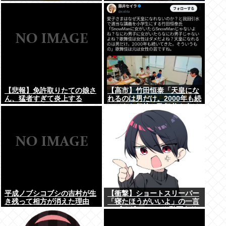
www
【悲報】免許取りたての娘さ
【高市】竹田恒泰「天皇にな
ん、猛者すぎて炎上する
れるのは男だけ。2000年も続
www
いてきた伝統。歌舞伎も女は
駄目だよね？」
平成ノブシコブシの吉村が生
【衝撃】ショートスリーパー
き残って相方が消えた理由
「寝たほうがいいよ」の一言
にブチギレwww(※動画あり)