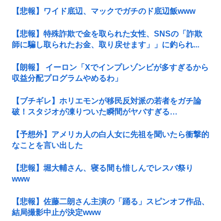
【悲報】ワイド底辺、マックでガチのド底辺飯www
【悲報】特殊詐欺で金を取られた女性、SNSの「詐欺
師に騙し取られたお金、取り戻せます」」に釣られ...
【朗報】 イーロン「Xでインプレゾンビが多すぎるから
収益分配プログラムやめるわ」
【ブチギレ】ホリエモンが移民反対派の若者をガチ論
破！スタジオが凍りついた瞬間がヤバすぎる…
【予想外】アメリカ人の白人女に先祖を聞いたら衝撃的
なことを言い出した
【悲報】堀大輔さん、寝る間も惜しんでレスバ祭り
www
【悲報】佐藤二朗さん主演の「踊る」スピンオフ作品、
結局撮影中止が決定www