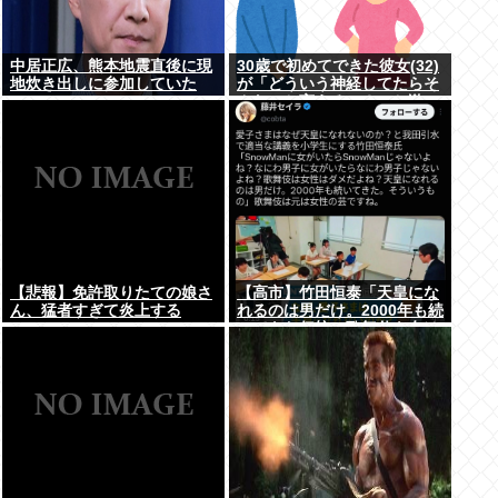
中居正広、熊本地震直後に現
30歳で初めてできた彼女(32)
地炊き出しに参加していた
が「どういう神経してたらそ
んなこと言えるの？」と激
怒、その理由がｗｗｗ
【悲報】免許取りたての娘さ
【高市】竹田恒泰「天皇にな
ん、猛者すぎて炎上する
れるのは男だけ。2000年も続
www
いてきた伝統。歌舞伎も女は
駄目だよね？」