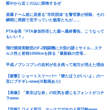
暇やから近くの山に探検するぜ
原爆ドーム前に居座る”市民団体”を警官隊が排除、その
瞬間に周囲で見守っていた観客たちが……
PTA会長「PTA参加拒否した親へ最終警告。こうなって
もいい？」
飛行開発実験団のF-2戦闘機に大型の謎ミサイル…ステ
ルス性と射程1000kmを誇る「最新鋭の空母...
平成ノブシコブシの吉村が生き残って相方が消えた理由
【衝撃】ショートスリーパー「寝たほうがいいよ」の一
言にブチギレwww(※動画あり)
【画像】「東京ばな奈」の狂気を感じるフォントがコチ
ラwww
【悲報】ワイド底辺、マックでガチのド底辺飯www