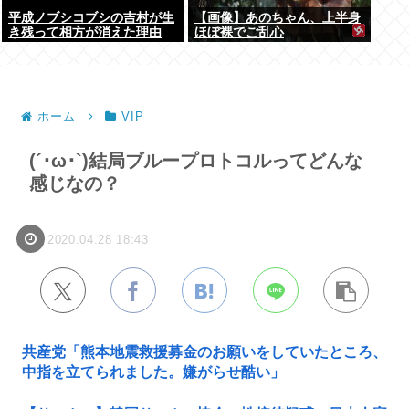
平成ノブシコブシの吉村が生
【画像】あのちゃん、上半身
き残って相方が消えた理由
ほぼ裸でご乱心
ホーム
VIP
(´･ω･`)結局ブループロトコルってどんな
感じなの？
2020.04.28 18:43
共産党「熊本地震救援募金のお願いをしていたところ、
中指を立てられました。嫌がらせ酷い」