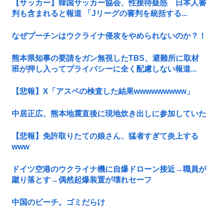
【サッカー】韓国サッカー協会、性接待疑惑 日本人審
判も含まれると報道 「Jリーグの審判を統括する...
なぜプーチンはウクライナ侵攻をやめられないのか？！
熊本県知事の要請をガン無視したTBS、避難所に取材
班が押し入ってプライバシーに全く配慮しない報道...
【悲報】X「アスペの検査した結果wwwwwwwww」
中居正広、熊本地震直後に現地炊き出しに参加していた
【悲報】免許取りたての娘さん、猛者すぎて炎上する
www
ドイツ空港のウクライナ機に自爆ドローン接近→職員が
蹴り落とす→偶然起爆装置が壊れセーフ
中国のビーチ。ゴミだらけ