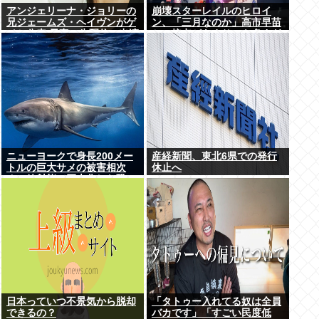
アンジェリーナ・ジョリーの
崩壊スターレイルのヒロイ
兄ジェームズ・ヘイヴンがゲ
ン、「三月なのか」高市早苗
イと公表 元妻の生配信に出演
との接点があまりにも多すぎ
しカミングアウト ヤフコメ
る。もしかして早苗がモデ
「顔見ればわかる」
ル？
ニューヨークで身長200メー
産経新聞、東北6県での発行
トルの巨大サメの被害相次
休止へ
ぐ、放射能で巨大化した恐
れ、Yahooニュースより
日本っていつ不景気から脱却
「タトゥー入れてる奴は全員
できるの？
バカです」「すごい民度低