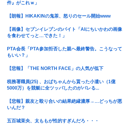
件』がこれｗ」
【朗報】HIKAKINの鬼茶、怒りのセール開始www
【画像】セブンイレブンのバイト「AIにちいかわの画像
を食わせてっと…できた！」
PTA会長「PTA参加拒否した親へ最終警告。こうなって
もいい？」
【悲報】「THE NORTH FACE」の人気が低下
税務署職員(25) 、おばちゃんから貰った小遣い（1億
5000万）を競艇に全ツッパしたのがバレる...
【悲報】親友と殴り合いの結果絶縁濃厚→…どっちが悪
いんだ？
五百城茉央、太ももが性的すぎんだろ・・・