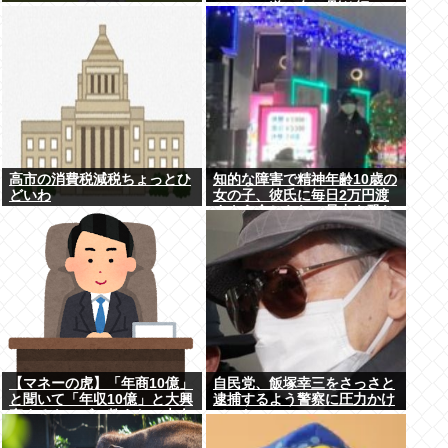
い」この道23年の彫り師
YouTuberの動画が話題
高市の消費税減税ちょっとひ
知的な障害で精神年齢10歳の
どいわ
女の子、彼氏に毎日2万円渡
すよう命じられ、暴力を恐れ
連日売春。客の82歳を殺害し
逮捕
【マネーの虎】「年商10億」
自民党、飯塚幸三をさっさと
と聞いて「年収10億」と大興
逮捕するよう警察に圧力かけ
奮するキッズに教えたい大人
ていたwww
のリアル