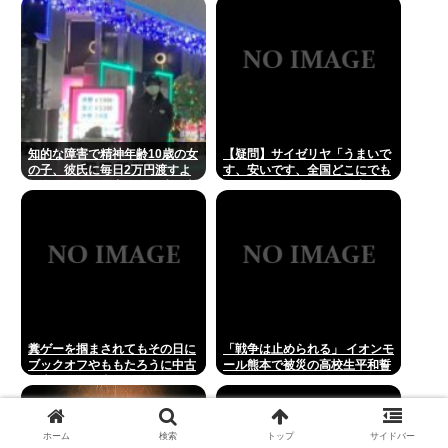
本の動物園
知的な障害で精神年齢10歳の女
【疑問】サイゼリヤ「うまいで
の子、彼氏に毎日2万円渡すよ
す、安いです、全国どこにでも
う命じられ、暴力を恐れ連日売
あります」←こいつの弱点
春。客の82歳を殺害し逮捕
糞ゲーを掴まされてもその日に
「戦争は止められる」 イオンモ
ブックオフやももたろうに中古
ール熊本で被災の高校生平和誓
で売りつける事ができなくなる
う
時代に突入
ホーム
検索
トップ
サイドバー