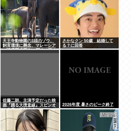
天王寺動物園の3頭のゾウ、
さかなクン 50歳 結婚して
飼育環境に懸念、マレーシア
る？に回答
が返還要求署名17万人。酷す
ぎる日本の動物園
佐藤二朗、主演予定だった映
2026年度 暑さのピーク終了
画『踊る大捜査線』スピンオ
フ作品の撮影中止