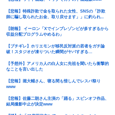
【悲報】特殊詐欺で金を取られた女性、SNSの「詐欺
師に騙し取られたお金、取り戻せます」」に釣られ...
【朗報】 イーロン「Xでインプレゾンビが多すぎるから
収益分配プログラムやめるわ」
【ブチギレ】ホリエモンが移民反対派の若者をガチ論
破！スタジオが凍りついた瞬間がヤバすぎる…
【予想外】アメリカ人の白人女に先祖を聞いたら衝撃的
なことを言い出した
【悲報】堀大輔さん、寝る間も惜しんでレスバ祭り
www
【悲報】佐藤二朗さん主演の「踊る」スピンオフ作品、
結局撮影中止が決定www