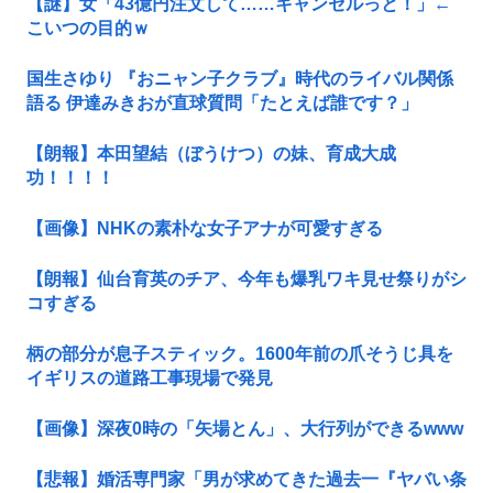
【謎】女「43億円注文して……キャンセルっと！」←
こいつの目的ｗ
国生さゆり 『おニャン子クラブ』時代のライバル関係
語る 伊達みきおが直球質問「たとえば誰です？」
【朗報】本田望結（ぼうけつ）の妹、育成大成
功！！！！
【画像】NHKの素朴な女子アナが可愛すぎる
【朗報】仙台育英のチア、今年も爆乳ワキ見せ祭りがシ
コすぎる
柄の部分が息子スティック。1600年前の爪そうじ具を
イギリスの道路工事現場で発見
【画像】深夜0時の「矢場とん」、大行列ができるwww
【悲報】婚活専門家「男が求めてきた過去一『ヤバい条