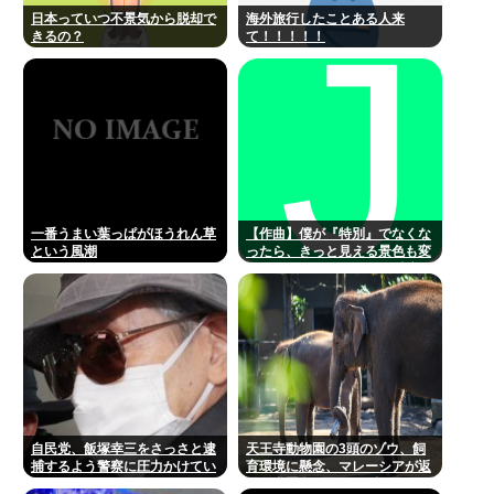
日本っていつ不景気から脱却で
海外旅行したことある人来
きるの？
て！！！！！
一番うまい葉っぱがほうれん草
【作曲】僕が『特別』でなくな
という風潮
ったら、きっと見える景色も変
わってしまう。⋯だから曖昧で
いい。どうか、白黒ハッキリさ
せないで
自民党、飯塚幸三をさっさと逮
天王寺動物園の3頭のゾウ、飼
捕するよう警察に圧力かけてい
育環境に懸念、マレーシアが返
たwww
還要求署名17万人。酷すぎる日