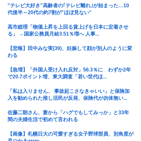
"テレビ大好き"高齢者の｢テレビ離れ｣が始まった…10
代後半～20代の約7割が"ほぼ見ない"
高市総理「物価上昇を上回る賃上げを日本に定着させ
る」 →国家公務員月給3.51％増へ 人事...
【悲報】田中みな実(39)、妊娠して顔が別人のように変
わる
【急増】「外国人受け入れ反対」56.3％に わずか2年
で20.7ポイント増、東大調査「若い世代ほ...
「私は入りません、 事故起こさなきゃいい」と保険加
入を勧められた推し活民が反発、保険代が勿体無い...
佐藤二朗さん、妻から「ハグでもしてみっか」と33年
間の夫婦生活で初めて言われる
【画像】札幌日大の可愛すぎる女子野球部員、別角度が
見つかるwww