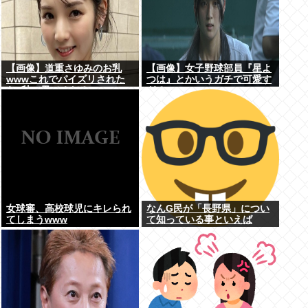
【画像】道重さゆみのお乳
【画像】女子野球部員『星よ
wwwこれでパイズリされた
つは』とかいうガチで可愛す
ら3秒で果てるだろ
ぎるJKwww
女球審、高校球児にキレられ
なんG民が「長野県」につい
てしまうwww
て知っている事といえば
www