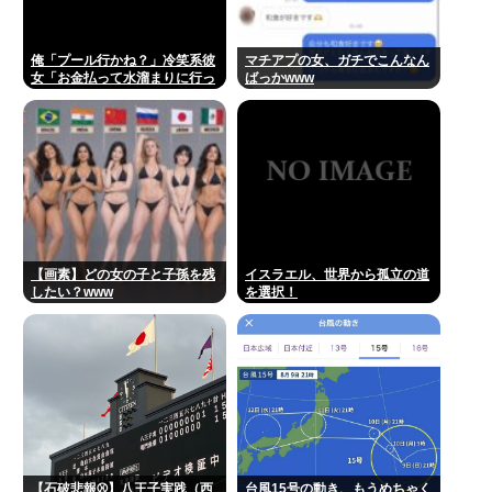
俺「プール行かね？」冷笑系彼
マチアプの女、ガチでこんなん
女「お金払って水溜まりに行っ
ばっかwww
てどうすんの」→こういう女と
付き合ってられる？？
【画素】どの女の子と子孫を残
イスラエル、世界から孤立の道
したい？www
を選択！
【石破悲報⚾】八王子実践（西
台風15号の動き、もうめちゃく