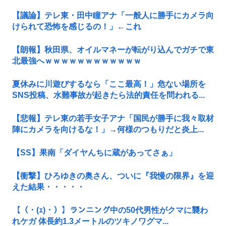
【議論】テレ東・田中瞳アナ「一般人に勝手にカメラ向
けられて恐怖を感じるの！」←これ
【朗報】秋田県、オイルマネーが転がり込んでガチで東
北最強へｗｗｗｗｗｗｗｗｗｗｗｗ
夏休みに川遊びするなら「ここ最高！」危ない場所を
SNS投稿、水難事故が起きたら法的責任を問われる...
【悲報】テレ東の若手女子アナ「国民が勝手に我々取材
陣にカメラを向けるな！」→何様のつもりだと炎上...
【SS】果南「ダイヤんちに蔵があってさぁ」
【衝撃】ひろゆきの奥さん、ついに『我慢の限界』を迎
えた結果・・・・・
【（・(ｪ)・）】ランニング中の50代男性がクマに襲わ
れケガ 体長約1.3メートルのツキノワグマ...