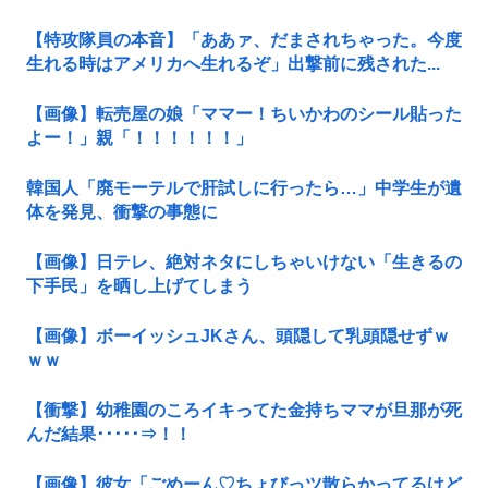
【特攻隊員の本音】「ああァ、だまされちゃった。今度
生れる時はアメリカへ生れるぞ」出撃前に残された...
【画像】転売屋の娘「ママー！ちいかわのシール貼った
よー！」親「！！！！！！」
韓国人「廃モーテルで肝試しに行ったら…」中学生が遺
体を発見、衝撃の事態に
【画像】日テレ、絶対ネタにしちゃいけない「生きるの
下手民」を晒し上げてしまう
【画像】ボーイッシュJKさん、頭隠して乳頭隠せずｗ
ｗｗ
【衝撃】幼稚園のころイキってた金持ちママが旦那が死
んだ結果･････⇒！！
【画像】彼女「ごめーん♡ちょびっツ散らかってるけど