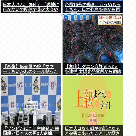
日本人さん、気付く 「現地に
台風15号の動き、もうめちゃ
行かないで配信で花火大会や
くちゃ。日本列島を東から西
フジロックを楽しめばいいん
に横断
だ」
【画像】転売屋の娘「ママ
【富山】グエン容疑者ら2人
ー！ちいかわのシール貼った
を逮捕 太陽光発電所から銅線
よー！」親「！！！！！！」
ケーブルを盗む
「ゾンビたばこ」密輸疑い 韓
日本人はなぜ戦争の話になる
国籍と日本人の男2人逮捕、
と被害にあったことしか話さ