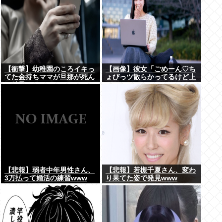
【衝撃】幼稚園のころイキっ
【画像】彼女「ごめーん♡ち
てた金持ちママが旦那が死ん
ょびっツ散らかってるけど上
だ結果･････⇒！！
がって～～～！」⇒！！
【悲報】弱者中年男性さん、
【悲報】若槻千夏さん、変わ
3万払って婚活の練習www
り果てた姿で発見www