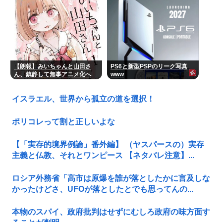
【朗報】みいちゃんと山田さ
PS6と新型PSPのリーク写真
ん、鎮静して無事アニメ化へ
www
www
イスラエル、世界から孤立の道を選択！
ポリコレって割と正しいよな
【「実存的境界例論」番外編】 （ヤスパースの）実存
主義と仏教、それとワンピース 【ネタバレ注意】...
ロシア外務省「高市は原爆を誰が落としたかに言及しな
かったけどさ、UFOが落としたとでも思ってんの...
本物のスパイ、政府批判はせずにむしろ政府の味方面す