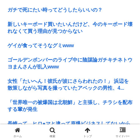
ガチで死にたい時ってどうしたらいいの？
新しいキーボード買いたいんだけど、今のキーボード壊
れなくて買う理由が見つからない
ゲイが食ってそうなグミwww
ゴールデンボンバーのライブ中に陰謀論ガチキチネトウ
ヨまんさんが乱入www
女性「たいへん！彼氏が波にさらわれたの！」 浜辺を
散策しながら写真を撮っていたアベックの男性、4...
「世界唯一の被爆国は北朝鮮」と主張し、チラシを配布
する輩が発生
長崎って、ヒロ●マと違って原爆ビジネスしてないから
好感持てるよな
ホーム
検索
トップ
サイドバー