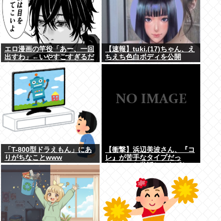
エロ漫画の竿役「あー、一回
【速報】tuki.(17)ちゃん、え
出すわ」←いやすごすぎるだ
ちえち色白ボディを公開
ろwww
www
「T-800型ドラえもん」にあ
【衝撃】浜辺美波さん、『コ
りがちなことwww
レ』が苦手なタイプだっ
た！？←お世話してあげたい
弱男が大量沸きしてしまうw
w w w w w w w w