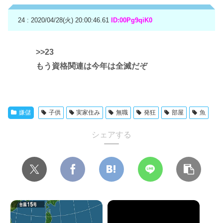
24 : 2020/04/28(火) 20:00:46.61
ID:00Pg9qiK0
>>23
もう資格関連は今年は全滅だぞ
嫌儲
子供
実家住み
無職
発狂
部屋
魚
シェアする