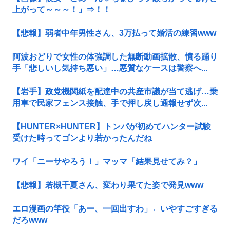
上がって～～～！」⇒！！
【悲報】弱者中年男性さん、3万払って婚活の練習www
阿波おどりで女性の体強調した無断動画拡散、憤る踊り
手「悲しいし気持ち悪い」…悪質なケースは警察へ...
【岩手】政党機関紙を配達中の共産市議が当て逃げ…乗
用車で民家フェンス接触、手で押し戻し通報せず次...
【HUNTER×HUNTER】トンパが初めてハンター試験
受けた時ってゴンより若かったんだね
ワイ「ニーサやろう！」マッマ「結果見せてみ？」
【悲報】若槻千夏さん、変わり果てた姿で発見www
エロ漫画の竿役「あー、一回出すわ」←いやすごすぎる
だろwww