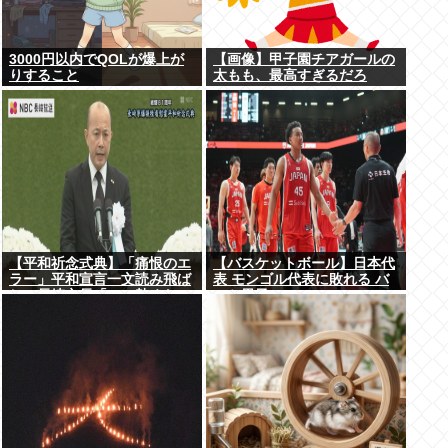
3000円以内でQOLが爆上が
【画像】甲子園チアガールの
りすること
太もも、最高すぎるだろ
www
【平和祈念式典】「痛恨のエ
【バスケットボール】日本代
ラー」平和宣言一文読み飛ば
表 モンゴル代表に敗れる バ
し…長崎市長「つい熱くなっ
スケ男子
て」NPT義務履行求める重要
一文