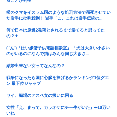
ることが判明
檻のクマをイスラム国のような処刑方法で溺死させてい
た岩手に批判殺到！ 岩手「こ、これは岩手伝統の...
何で日本は原爆2発落とされるまで勝てると思ってた
の？‎✈
( ´ん`)「はい嫌儲子供電話相談室」 「犬は大きい小さい
のがいるのになんで猫はみんな同じ大きさ...
結婚出来ない女ってなんなの？
戦争になったら国に心臓を捧げるかランキング1位グエ
ン 最下位ジャップ
ワイ、職場のアスペ女の扱いに困る
女性「え、まって。カラオケにチー牛がいた」⬅10万い
いね