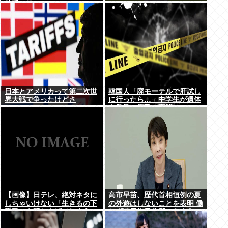
荷受け役か
ないのか？
日本とアメリカって第二次世
韓国人「廃モーテルで肝試し
界大戦で争ったけどさ
に行ったら…」中学生が遺体
を発見、衝撃の事態に
【画像】日テレ、絶対ネタに
高市早苗、歴代首相恒例の夏
しちゃいけない「生きるの下
の外遊はしないことを表明 働
手民」を晒し上げてしまう
かず連日終日公邸のもよう