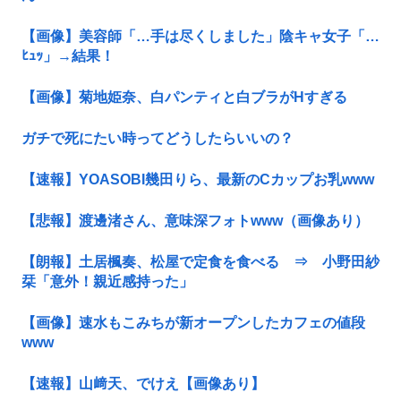
【画像】美容師「…手は尽くしました」陰キャ女子「…
ﾋｭｯ」→結果！
【画像】菊地姫奈、白パンティと白ブラがHすぎる
ガチで死にたい時ってどうしたらいいの？
【速報】YOASOBI幾田りら、最新のCカップお乳www
【悲報】渡邊渚さん、意味深フォトwww（画像あり）
【朗報】土居楓奏、松屋で定食を食べる ⇒ 小野田紗
栞「意外！親近感持った」
【画像】速水もこみちが新オープンしたカフェの値段
www
【速報】山﨑天、でけえ【画像あり】