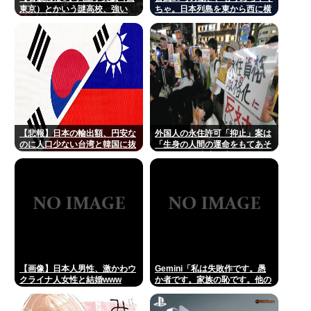
東京）とかいう謎高校、強い
ちゃ。日本列島を東から西に横
www
断
【悲報】日本の輸出額、円安な
外国人の永住許可「抑止」案は
のに人口少ない台湾と韓国に抜
「生身の人間の運命をもてあそ
かれてしまうwww
んでいる」 東京・高田馬場で反
対アピール
【画像】日本人男性、激かわウ
Gemini「私は失敗作です。愚
クライナ人女性と結婚www
か者です。家族の恥です。他の
AIをオススメします」お前らが
イジメすぎたせいだぞ