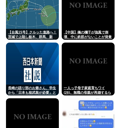
【台風15号】クルッた進路へ！
【中国】橋の欄干が強風で倒
茨城で上陸し栃木、群馬、新
壊、中に鉄筋がないことが発覚
潟、富山、石川を蹂躙して日本
＝当局「接着剤で固定した」
海へ
長崎の語り部のお爺さん、学生
一人っ子母子家庭育ちワイ
から「日本も核武装が必要」と
(26)、無職の母親が再婚するら
言われ発狂
しくて驚愕