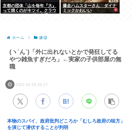
京都の団体「山を毎年『大』
爆走ハムスターさん ダイナ
って焼くのがキツイ。クラウ
ミックかわいい
ドファンディングで支援して
ください」
ホーム
嫌儲
(ヽ´ん`)「外に出れないとかで発狂してる
やつ雑魚すぎだろ」←実家の子供部屋の無
職
2020.04.28 20:17
本物のスパイ、政府批判どころか「むしろ政府の味方」
を演じて潜伏することが判明