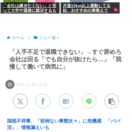
「会社は継ぎたくない」と言
片道10km以上通勤してる
って大学中退後に就活するも
奴、おすすめの車教えて
全滅。アルバイトすら受から
ない元彼
ホーム
ニュー速＋
「人手不足で退職できない」→すぐ辞めろ
会社は回る「でも自分が抜けたら…」「我
慢して働いて病気に」
2020.11.07 11:32
国税不祥事、「前例ない事態次々」に危機感 「パパ
活」、情報漏えいも