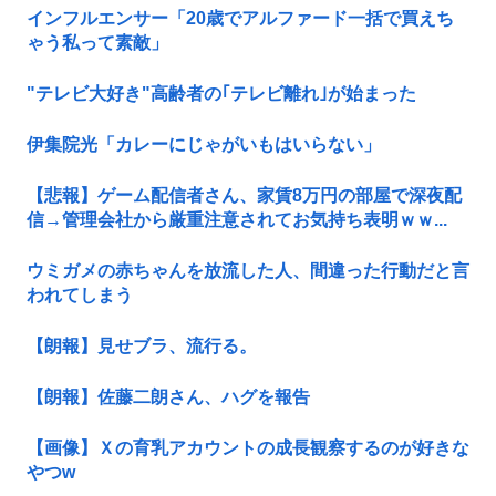
インフルエンサー「20歳でアルファード一括で買えち
ゃう私って素敵」
"テレビ大好き"高齢者の｢テレビ離れ｣が始まった
伊集院光「カレーにじゃがいもはいらない」
【悲報】ゲーム配信者さん、家賃8万円の部屋で深夜配
信→管理会社から厳重注意されてお気持ち表明ｗｗ...
ウミガメの赤ちゃんを放流した人、間違った行動だと言
われてしまう
【朗報】見せブラ、流行る。
【朗報】佐藤二朗さん、ハグを報告
【画像】Ｘの育乳アカウントの成長観察するのが好きな
やつw