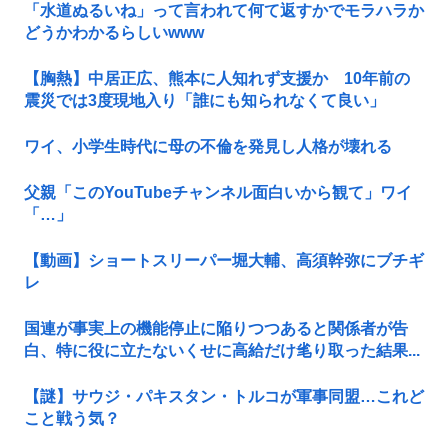
「水道ぬるいね」って言われて何て返すかでモラハラか
どうかわかるらしいwww
【胸熱】中居正広、熊本に人知れず支援か 10年前の
震災では3度現地入り「誰にも知られなくて良い」
ワイ、小学生時代に母の不倫を発見し人格が壊れる
父親「このYouTubeチャンネル面白いから観て」ワイ
「…」
【動画】ショートスリーパー堀大輔、高須幹弥にブチギ
レ
国連が事実上の機能停止に陥りつつあると関係者が告
白、特に役に立たないくせに高給だけ毟り取った結果...
【謎】サウジ・パキスタン・トルコが軍事同盟…これど
こと戦う気？