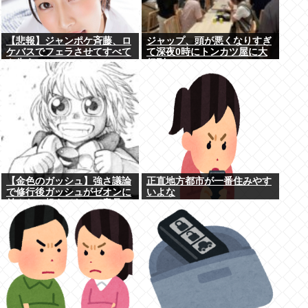
【悲報】ジャンポケ斉藤、ロ
ジャップ、頭が悪くなりすぎ
ケバスでフェラさせてすべて
て深夜0時にトンカツ屋に大
を失う
行列…
【金色のガッシュ】強さ議論
正直地方都市が一番住みやす
で修行後ガッシュがゼオンに
いよな
並んだ、超えてたって意見に
納得いかないんだけど