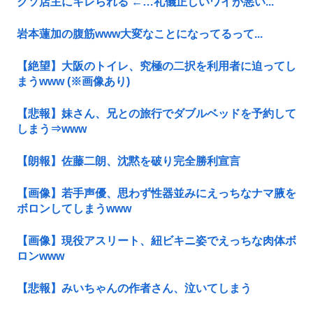
クソ店主にキレられる ←…礼儀正しいワイが悪い...
岩本蓮加の腹筋www大変なことになってるって...
【絶望】大阪のトイレ、究極の二択を利用者に迫ってし
まうwww (※画像あり)
【悲報】妹さん、兄との旅行でダブルベッドを予約して
しまう⇒www
【朗報】佐藤二朗、沈黙を破り完全勝利宣言
【画像】若手声優、思わず性器並みにえっちなナマ腋を
ボロンしてしまうwww
【画像】現役アスリート、紐ビキニ姿でえっちな肉体ボ
ロンwww
【悲報】みいちゃんの作者さん、泣いてしまう