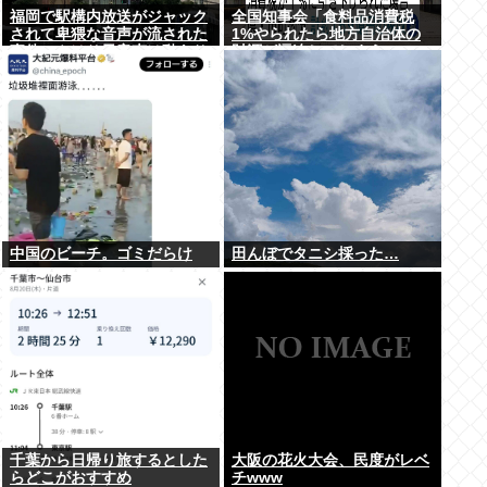
福岡で駅構内放送がジャック
全国知事会「食料品消費税
されて卑猥な音声が流された
1%やられたら地方自治体の
事件、やはり元音声は動あり
財源が逼迫してしまう 」…こ
の動画だった
の流れ地方税増税するしかな
いよ、もう
中国のビーチ。ゴミだらけ
田んぼでタニシ採った…
千葉から日帰り旅するとした
大阪の花火大会、民度がレベ
らどこがおすすめ
チwww