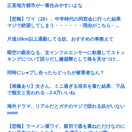
正直地方都市が一番住みやすいよな
【悲報】ワイ（28）、中学時代の同窓会に行った結果
マジで絶望してしまう・・・・・・理由がこちら・...
片道10km以上通勤してる奴、おすすめの車教えて
暇空の親友なる、女インフルエンサーに粘着してストッ
キングについて語りだし嫌儲卿として格を見せつけ...
同時にレ●プし合ったらどっちが被害者なん？
【画像あり】女さん、ミニ過ぎる浴衣を着た結果、下品
で痴女と言われる→2.4万いいね
海外ドラマ、リアルだとガチのマジで語れる奴がいない
www
【悲報】ラーメン屋ワイ、親切で器を重ねただけなのに