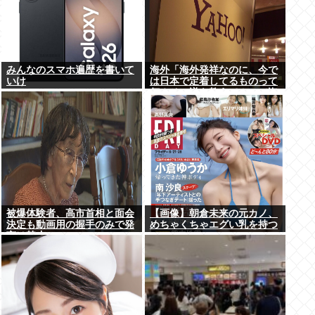
みんなのスマホ遍歴を書いて
海外「海外発祥なのに、今で
いけ
は日本で定着してるものって
何？その逆も教えて！」（海
外の反応）
被爆体験者、高市首相と面会
【画像】朝倉未来の元カノ、
決定も動画用の握手のみで発
めちゃくちゃエグい乳を持つ
言は禁止www