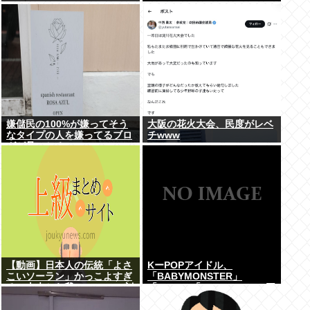
嫌儲民の100%が嫌ってそう
大阪の花火大会、民度がレベ
なタイプの人を嫌ってるブロ
チwww
グが見つかる
【動画】日本人の伝統「よさ
KーPOPアイドル、
こいソーラン」かっこよすぎ
「BABYMONSTER」
る。古来から我々のDNAに刻
「ILLIT」「RESCENE」の三
まれた踊り
国志時代に突入！