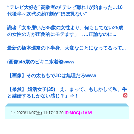
“テレビ大好き”高齢者の｢テレビ離れ｣が始まった…10
代後半～20代の約7割が”ほぼ見ない”
識者「女を磨いた35歳の女性より、何もしてない25歳
の女性の方が圧倒的にモテます」→…正論なのに...
最新の橋本環奈の下半身、大変なことになってるって...
(画像)45歳のビキニ水着姿www
【画像】その太ももでJCは無理だろwww
【呆然】 婚活女子(35)「え、まって、もしかして私、牛
と結婚するしかない感じ？」⇒！
1 : 2020/11/07(土) 11:17:13.20
ID:MOGj+1AA9