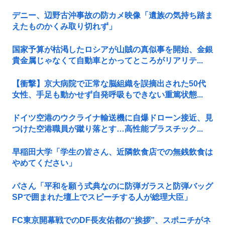
デニー、辺野古沖事故の防カメ映像「遺族の気持ち踏ま
えたものかくみ取り切れず」
国家予算が枯渇したロシアが山賊の真似事を開始、金銀
貴金属じゃなくて自動車とかってところがリアリテ...
【衝撃】京大病院で正常な脳組織を誤摘出された50代
女性、手足も動かせず自発呼吸もできない重篤状態...
ドイツ空港のウクライナ輸送機に自爆ドローン接近、見
つけた空港職員が蹴り落とす…高性能プラスチック...
早稲田大学「学生の皆さん、近隣飲食店での無銭飲食は
やめてください」
パさん「平和を願う式典なのに防弾ガラスと防弾バッグ
SPで囲まれた壇上でスピーチする人が総理大臣」
FC東京開幕戦でのDF長友佑都の“挨拶”、スポニチがネ