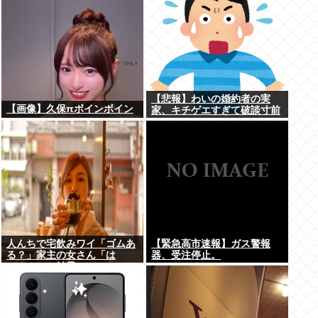
【悲報】わいの婚約者の実
【画像】久保πボインボイン
家、キチゲエすぎて破談寸前
人んちで宅飲みワイ「ゴムあ
【緊急高市速報】ガス警報
る？」家主の女さん「は
器、受注停止。
ぁ？！」⇒結果www