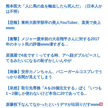
熊本医大「人に馬の血を輸血したら死んだ」（日本人か
は不明）
【悲報】東科大医学部卒の美人YouTuber、直美で炎上
www
【衝撃】メジャー渡米前の大谷翔平さんに対する2017
年のネット民の評価www凄すぎる…
居酒屋で4名です！ってする時、アヘ顔ダブルピースし
てるみたいになるの恥ずかしいんやが
【画像】安井カノンちゃん、バニーガールコスプレでう
っかり谷間が見えてしまう
【呆然】取引先専務「Aを20個注文する」ぼく「いつも
1～2個しか使わないけど本当に20であってる...
原爆投下なんてなかったというデマが出回りだすwww