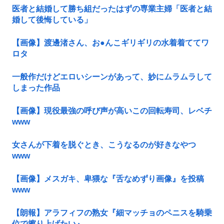
医者と結婚して勝ち組だったはずの専業主婦「医者と結
婚して後悔している」
【画像】渡邊渚さん、お●んこギリギリの水着着ててワ
ロタ
一般作だけどエロいシーンがあって、妙にムラムラして
しまった作品
【画像】現役最強の呼び声が高いこの回転寿司、レベチ
www
女さんが下着を脱ぐとき、こうなるのが好きなやつ
www
【画像】メスガキ、卑猥な『舌なめずり画像』を投稿
www
【朗報】アラフィフの熟女『細マッチョのペニスを騎乗
位で擦り上げたい』