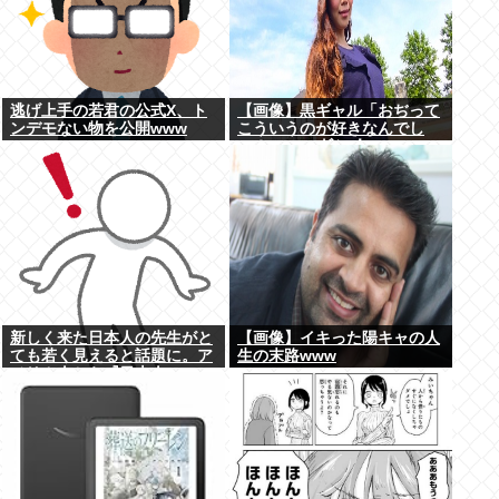
逃げ上手の若君の公式X、ト
【画像】黒ギャル「おぢって
ンデモない物を公開www
こういうのが好きなんでし
ょ？www」ﾄﾞﾝｯ！
新しく来た日本人の先生がと
【画像】イキった陽キャの人
ても若く見えると話題に。ア
生の末路www
メリカ人から『日本人...