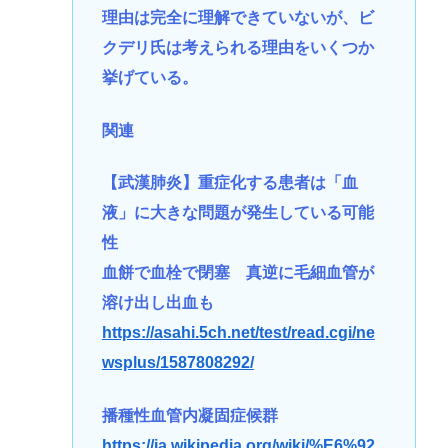
理由は完全に理解できていないが、ビ
クデリ氏は考えられる理由をいくつか
挙げている。
関連
【武漢肺炎】重症化する患者は「血
液」に大きな問題が発生している可能
性
血餅で血栓で閉塞 真逆に毛細血管が
溶け出し出血も
https://asahi.5ch.net/test/read.cgi/ne
wsplus/1587808292/
播種性血管内凝固症候群
https://ja.wikipedia.org/wiki/%E6%92