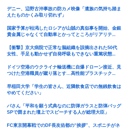
デニー、辺野古沖事故の防カメ映像「遺族の気持ち踏ま
えたものかくみ取り切れず」
国家予算が枯渇したロシアが山賊の真似事を開始、金銀
貴金属じゃなくて自動車とかってところがリアリテ...
【衝撃】京大病院で正常な脳組織を誤摘出された50代
女性、手足も動かせず自発呼吸もできない重篤状態...
ドイツ空港のウクライナ輸送機に自爆ドローン接近、見
つけた空港職員が蹴り落とす…高性能プラスチック...
早稲田大学「学生の皆さん、近隣飲食店での無銭飲食は
やめてください」
パさん「平和を願う式典なのに防弾ガラスと防弾バッグ
SPで囲まれた壇上でスピーチする人が総理大臣」
FC東京開幕戦でのDF長友佑都の“挨拶”、スポニチがネ