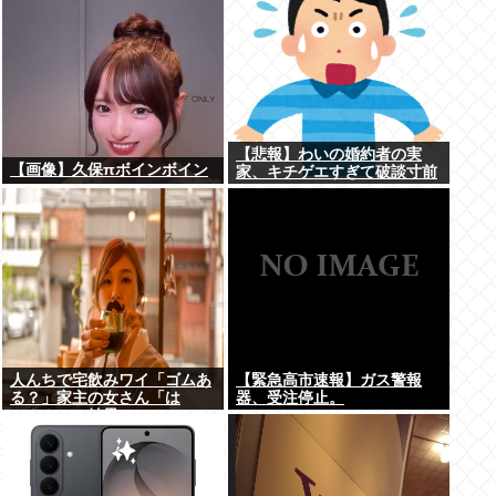
【悲報】わいの婚約者の実
【画像】久保πボインボイン
家、キチゲエすぎて破談寸前
人んちで宅飲みワイ「ゴムあ
【緊急高市速報】ガス警報
る？」家主の女さん「は
器、受注停止。
ぁ？！」⇒結果www