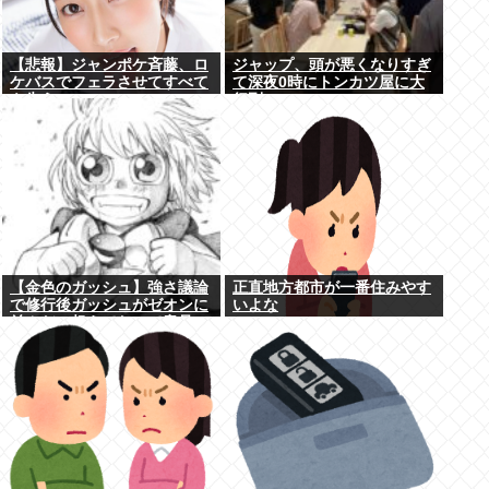
【悲報】ジャンポケ斉藤、ロ
ジャップ、頭が悪くなりすぎ
ケバスでフェラさせてすべて
て深夜0時にトンカツ屋に大
を失う
行列…
【金色のガッシュ】強さ議論
正直地方都市が一番住みやす
で修行後ガッシュがゼオンに
いよな
並んだ、超えてたって意見に
納得いかないんだけど