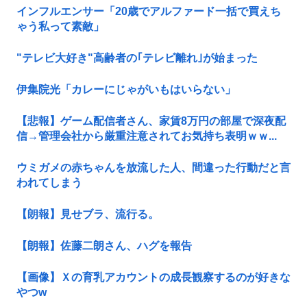
インフルエンサー「20歳でアルファード一括で買えち
ゃう私って素敵」
"テレビ大好き"高齢者の｢テレビ離れ｣が始まった
伊集院光「カレーにじゃがいもはいらない」
【悲報】ゲーム配信者さん、家賃8万円の部屋で深夜配
信→管理会社から厳重注意されてお気持ち表明ｗｗ...
ウミガメの赤ちゃんを放流した人、間違った行動だと言
われてしまう
【朗報】見せブラ、流行る。
【朗報】佐藤二朗さん、ハグを報告
【画像】Ｘの育乳アカウントの成長観察するのが好きな
やつw