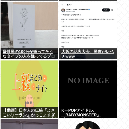
嫌儲民の100%が嫌ってそう
大阪の花火大会、民度がレベ
なタイプの人を嫌ってるブロ
チwww
グが見つかる
【動画】日本人の伝統「よさ
KーPOPアイドル、
こいソーラン」かっこよすぎ
「BABYMONSTER」
る。古来から我々のDNAに刻
「ILLIT」「RESCENE」の三
まれた踊り
国志時代に突入！