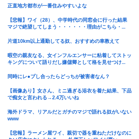
正直地方都市が一番住みやすいよな
【悲報】ワイ（28）、中学時代の同窓会に行った結果
マジで絶望してしまう・・・・・・理由がこちら・...
片道10km以上通勤してる奴、おすすめの車教えて
暇空の親友なる、女インフルエンサーに粘着してストッ
キングについて語りだし嫌儲卿として格を見せつけ...
同時にレ●プし合ったらどっちが被害者なん？
【画像あり】女さん、ミニ過ぎる浴衣を着た結果、下品
で痴女と言われる→2.4万いいね
海外ドラマ、リアルだとガチのマジで語れる奴がいない
www
【悲報】ラーメン屋ワイ、親切で器を重ねただけなのに