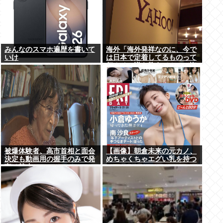
みんなのスマホ遍歴を書いて
海外「海外発祥なのに、今で
いけ
は日本で定着してるものって
何？その逆も教えて！」（海
外の反応）
被爆体験者、高市首相と面会
【画像】朝倉未来の元カノ、
決定も動画用の握手のみで発
めちゃくちゃエグい乳を持つ
言は禁止www