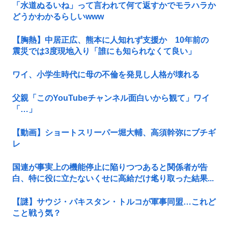
「水道ぬるいね」って言われて何て返すかでモラハラか
どうかわかるらしいwww
【胸熱】中居正広、熊本に人知れず支援か 10年前の
震災では3度現地入り「誰にも知られなくて良い」
ワイ、小学生時代に母の不倫を発見し人格が壊れる
父親「このYouTubeチャンネル面白いから観て」ワイ
「…」
【動画】ショートスリーパー堀大輔、高須幹弥にブチギ
レ
国連が事実上の機能停止に陥りつつあると関係者が告
白、特に役に立たないくせに高給だけ毟り取った結果...
【謎】サウジ・パキスタン・トルコが軍事同盟…これど
こと戦う気？