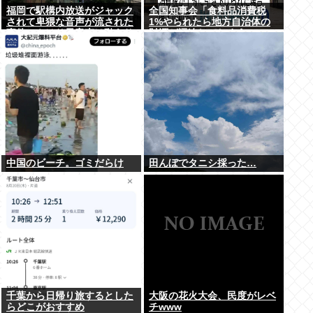
福岡で駅構内放送がジャック
全国知事会「食料品消費税
されて卑猥な音声が流された
1%やられたら地方自治体の
事件、やはり元音声は動あり
財源が逼迫してしまう 」…こ
の動画だった
の流れ地方税増税するしかな
いよ、もう
中国のビーチ。ゴミだらけ
田んぼでタニシ採った…
千葉から日帰り旅するとした
大阪の花火大会、民度がレベ
らどこがおすすめ
チwww