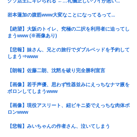
クソ店主にキレられる ←…礼儀正しいワイが悪い...
岩本蓮加の腹筋www大変なことになってるって...
【絶望】大阪のトイレ、究極の二択を利用者に迫ってし
まうwww (※画像あり)
【悲報】妹さん、兄との旅行でダブルベッドを予約して
しまう⇒www
【朗報】佐藤二朗、沈黙を破り完全勝利宣言
【画像】若手声優、思わず性器並みにえっちなナマ腋を
ボロンしてしまうwww
【画像】現役アスリート、紐ビキニ姿でえっちな肉体ボ
ロンwww
【悲報】みいちゃんの作者さん、泣いてしまう