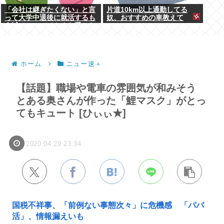
「会社は継ぎたくない」と言
片道10km以上通勤してる
って大学中退後に就活するも
奴、おすすめの車教えて
全滅。アルバイトすら受から
ない元彼
ホーム
ニュー速＋
【話題】職場や電車の雰囲気が和みそう
とある奥さんが作った「鯉マスク」がとっ
てもキュート [ひぃぃ★]
2020.04.29 23:34
国税不祥事、「前例ない事態次々」に危機感 「パパ
活」、情報漏えいも