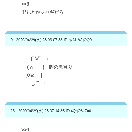
>>8
卍丸とかジャギだろ
9 : 2020/04/29(水) 23:03:07.88
ID:gvM1WgOQ0
(ﾟ∀ﾟ )
( ∩ ) 鯉の滝登り！
彡ω |
し⌒.Ｊ
25 : 2020/04/29(水) 23:07:14.85
ID:4QqO8k7a0
>>9