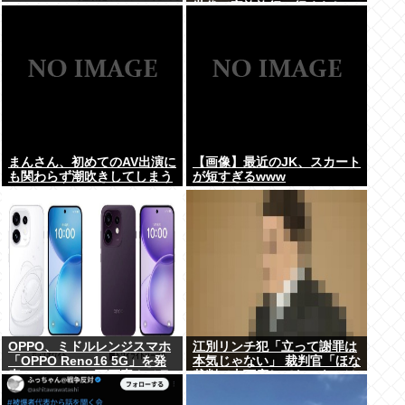
世代で家族旅行に行くらしい
から俺も一緒に連れていって
もらってもいいよね？
まんさん、初めてのAV出演に
【画像】最近のJK、スカート
も関わらず潮吹きしてしまう
が短すぎるwww
www
OPPO、ミドルレンジスマホ
江別リンチ犯「立って謝罪は
「OPPO Reno16 5G」を発
本気じゃない」 裁判官「ほな
表。4つの5000万画素カメラ
裁判で土下座してないキミは
を搭載し、片手でも操作しや
本気じゃないな」
すい小型モデルに