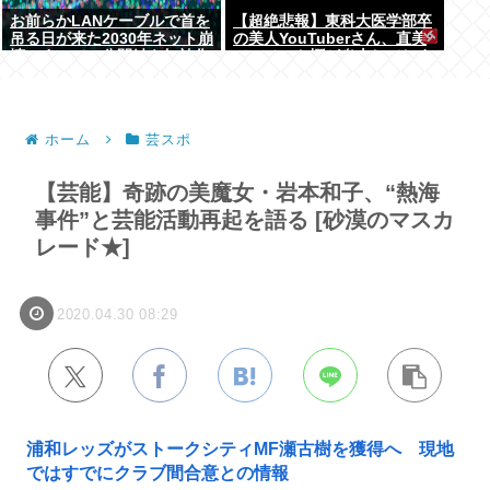
お前らかLANケーブルで首を
【超絶悲報】東科大医学部卒
吊る日が来た2030年ネット崩
の美人YouTuberさん、直美
壊。すべての公開鍵を無効化
でコメント欄が炎上してしま
するQデイ。野良AI
う…
ホーム
芸スポ
【芸能】奇跡の美魔女・岩本和子、“熱海
事件”と芸能活動再起を語る [砂漠のマスカ
レード★]
2020.04.30 08:29
浦和レッズがストークシティMF瀬古樹を獲得へ 現地
ではすでにクラブ間合意との情報