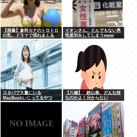
【画像】倉科カナのトロトロ
イオンさん、とんでもない男
の乳、ドラマで揺れまくる
性差別をしてしまうwww
www
スタバで大量にいる
【八極】 鉄山靠、どんな技
MacBookいじってるやつ
なのかよく分からない
www