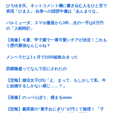
ひろゆき氏、ネットコメント欄に書き込む人をひと言で
表現「ひま人」 自身への誹謗中傷は「あんまりな...
バルミューダ、スマホ撤退から3年…次の一手は6万円
の「入眠時計」
【画像】今夏、甲子園で一番可愛いチアが決定！これも
う歴代最強なんじゃね？
メンヘラだよ1ヶ月で1000錠飲みきった
西郷隆盛ってなんで石にされたの
【悲報】婚活女子(35)「え、まって、もしかして私、牛
と結婚するしかない感じ……？」
【画像】のっぺらぼう、捕まるwww
【悲報】義実家の“素手おにぎり”が汚くて無理！ 「子