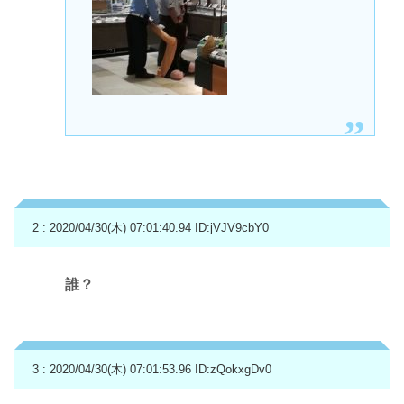
2 : 2020/04/30(木) 07:01:40.94
ID:jVJV9cbY0
誰？
3 : 2020/04/30(木) 07:01:53.96
ID:zQokxgDv0