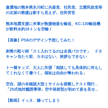
激震地の熊本県氷川町に共産党、社民党、立憲民政党等
の左派の救援は影すら見えず。住民苦言
熊本地震支援に米軍が救援物資を輸送、KC-130輸送機
が飲料水約16トンを空輸！
【画像】PS6のデザイン予想してみた！
刺青の彫り師「スミ入れてるのは全員バカです」 ドタ
キャン当たり前、カネはない、挨拶もできない
トー横キッズ、大人に失望「相談しても具体的に何もし
てくれなくて傷つく。福祉は自由が奪われる」
空自、謎の未確認大型ミサイルを搭載しテスト飛行…
「25式地対艦誘導弾」空中発射型が初めて姿を見せ...
【動画】イッヌ、煽ってしまう