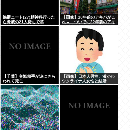
躁鬱ニート(27)精神科行った
【画像】10年前のアキバがこ
ら脅威の21人待ちで草
れ→ ついでに22年前のアキ
バがこれwww
【千葉】交際相手が波にさら
【画像】日本人男性、激かわ
われて死亡
ウクライナ人女性と結婚
www