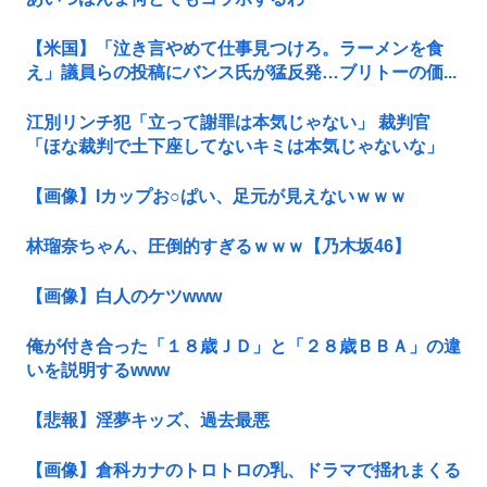
【米国】「泣き言やめて仕事見つけろ。ラーメンを食
え」議員らの投稿にバンス氏が猛反発…ブリトーの価...
江別リンチ犯「立って謝罪は本気じゃない」 裁判官
「ほな裁判で土下座してないキミは本気じゃないな」
【画像】Iカップお○ぱい、足元が見えないｗｗｗ
林瑠奈ちゃん、圧倒的すぎるｗｗｗ【乃木坂46】
【画像】白人のケツwww
俺が付き合った「１８歳ＪＤ」と「２８歳ＢＢＡ」の違
いを説明するwww
【悲報】淫夢キッズ、過去最悪
【画像】倉科カナのトロトロの乳、ドラマで揺れまくる