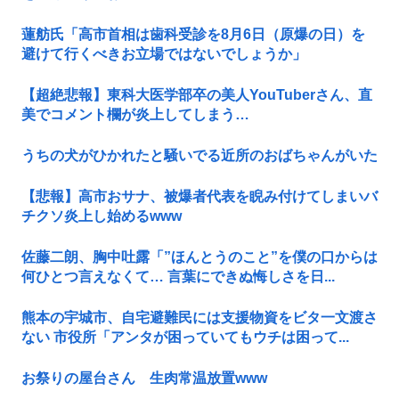
蓮舫氏「高市首相は歯科受診を8月6日（原爆の日）を
避けて行くべきお立場ではないでしょうか」
【超絶悲報】東科大医学部卒の美人YouTuberさん、直
美でコメント欄が炎上してしまう…
うちの犬がひかれたと騒いでる近所のおばちゃんがいた
【悲報】高市おサナ、被爆者代表を睨み付けてしまいバ
チクソ炎上し始めるwww
佐藤二朗、胸中吐露「”ほんとうのこと”を僕の口からは
何ひとつ言えなくて… 言葉にできぬ悔しさを日...
熊本の宇城市、自宅避難民には支援物資をビタ一文渡さ
ない 市役所「アンタが困っていてもウチは困って...
お祭りの屋台さん 生肉常温放置www