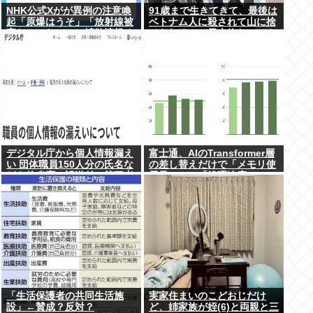
NHK公式Xがが異例の注意喚
91歳まで生きてきて、最後は
起「原爆はうそ」「放射線被
ベトナム人に殺されて山に捨
害なかった」SNS拡散情報め
てられるって日本終わってん
ぐり「荒唐無稽」
だろ高市てめえ
デジタル庁から個人情報漏え
富士通、AIのTransformer層
い 団体職員150人分の氏名な
の差し替えだけで「メモリ使
どを他省庁へ誤送付、第三者
用量1/10」「処理速度475
に転送なし
倍」になる魔改造を発表
「生活保護者の共同生活施
実家住まいのこどおじだけ
設」←賛成？反対？
ど、姉家族が姪(6)と両親と三