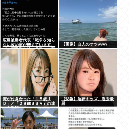
広島被爆者代表「戦争を知ら
【画像】白人のケツwww
ない政治家が増えています、
ぜひ原爆資料館に見学へ」高
市早苗「はぁ…(ため息)」ジ
ロッ
俺が付き合った「１８歳Ｊ
【悲報】淫夢キッズ、過去最
Ｄ」と「２８歳ＢＢＡ」の違
悪
いを説明するwww