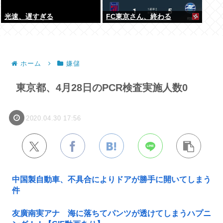
光速、遅すぎる
FC東京さん、終わる
ホーム
嫌儲
東京都、4月28日のPCR検査実施人数0
2020.04.30 17:56
中国製自動車、不具合によりドアが勝手に開いてしまう
件
友廣南実アナ 海に落ちてパンツが透けてしまうハプニ