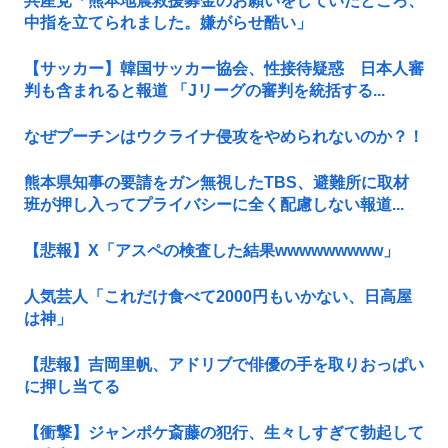
共産党「熊本地震救援募金のお願いをしていたところ、
中指を立てられました。嫌がらせ酷い」
【サッカー】韓国サッカー協会、性接待疑惑 日本人審
判も含まれると報道 「Jリーグの審判を統括する...
なぜプーチンはウクライナ侵攻をやめられないのか？！
熊本県知事の要請をガン無視したTBS、避難所に取材
班が押し入ってプライバシーに全く配慮しない報道...
【悲報】X「アスペの検査した結果wwwwwwwww」
人気芸人「これだけ食べて2000円もいかない、日高屋
は神」
【悲報】吉岡里帆、アドリブで俳優の手を取りおっぱい
に押し当てる
【衝撃】ジャンポケ斎藤の犯行、生々しすぎて勃起して