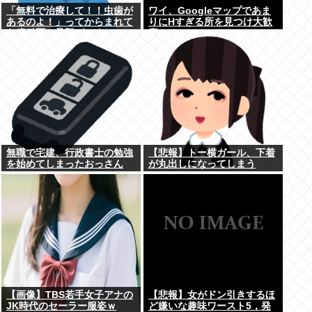
「無料で治療して！！虫歯が
ワイ、Googleマップであま
あるのよ！」ってからまれて
りにΗすぎる所を見つけ大歓
た歯科医の旦那がいるママ
喜
無職で宅建、行政書士の勉強
【悲報】トー横ガール、下着
を始めてしまったおっさん
が丸出しになってしまう
www
【画像】TBS若手女子アナの
【悲報】女がドン引きするほ
JK時代のセーラー服姿ｗ
ど嫌いな趣味ワースト5，発