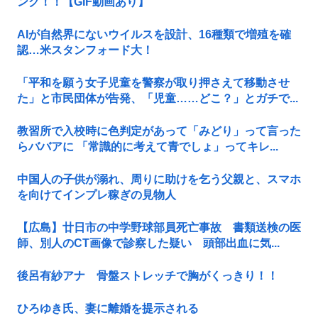
ング！！【GIF動画あり】
AIが自然界にないウイルスを設計、16種類で増殖を確
認…米スタンフォード大！
「平和を願う女子児童を警察が取り押さえて移動させ
た」と市民団体が告発、「児童……どこ？」とガチで...
教習所で入校時に色判定があって「みどり」って言った
らババアに 「常識的に考えて青でしょ」ってキレ...
中国人の子供が溺れ、周りに助けを乞う父親と、スマホ
を向けてインプレ稼ぎの見物人
【広島】廿日市の中学野球部員死亡事故 書類送検の医
師、別人のCT画像で診察した疑い 頭部出血に気...
後呂有紗アナ 骨盤ストレッチで胸がくっきり！！
ひろゆき氏、妻に離婚を提示される