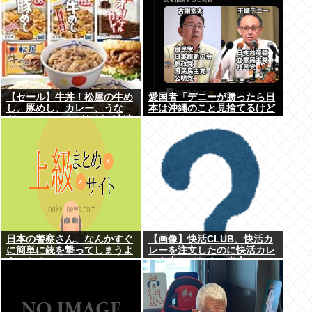
【セール】牛丼！松屋の牛め
愛国者「デニーが勝ったら日
し、豚めし、カレー、うな
本は沖縄のこと見捨てるけど
ぎ、とんかつなどなどの冷凍
いいの？」
食品がセール中！
日本の警察さん、なんかすぐ
【画像】快活CLUB、快活カ
に簡単に銃を撃ってしまうよ
レーを注文したのに快活カレ
うになる…
ーを出してしまい炎上ｗｗｗ