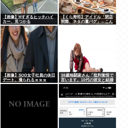
【画像】Hすぎるヒッチハイ
【くら寿司】アイドル「閉店
カー、見つかる
間際、ネタの量バグ」←こん
なことあるの？
【画像】SOD女子社員の休日
38歳格闘家さん「批判覚悟で
デート、撮られるｗｗｗ
言います。10代の彼女と結婚
しました」→オバサン達が発
狂して炎上祭り