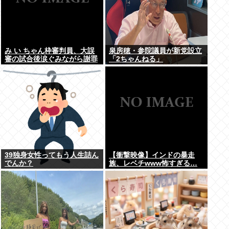
み い ちゃん枠審判員、大誤
泉房穂・参院議員が新党設立
審の試合後涙ぐみながら謝罪
「2ちゃんねる」
39独身女性ってもう人生詰ん
【衝撃映像】インドの暴走
でんか？
族、レベチwww怖すぎる…