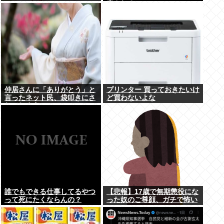
表される
仲居さんに「ありがとう」と
プリンター 買っておきたいけ
言ったネット民、袋叩きにさ
ど買わないよな
れてしまう…
誰でもできる仕事してるやつ
【悲報】17歳で無期懲役にな
って死にたくならんの？
った奴のご尊顔、ガチで怖い