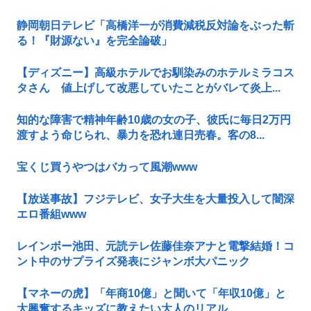
静岡朝日テレビ「高橋洋一が消費減税反対論をぶった斬
る！『財源ない』を完全論破」
【ディズニー】高級ホテルでお馴染みのホテルミラコス
タさん 値上げして改悪していたことがバレて炎上...
知的な障害で精神年齢10歳の女の子、彼氏に毎日2万円
渡すよう命じられ、暴力を恐れ連日売春。客の8...
宝くじ買うやつはバカって風潮www
【放送事故】フジテレビ、女子大生を大量投入して闇深
エロ番組www
レインボー池田、元読テレ佐藤佳奈アナと電撃結婚！コ
ント中のサプライズ発表にジャンボ大パニック
【マネーの虎】「年商10億」と聞いて「年収10億」と
大興奮するキッズに教えたい大人のリアル