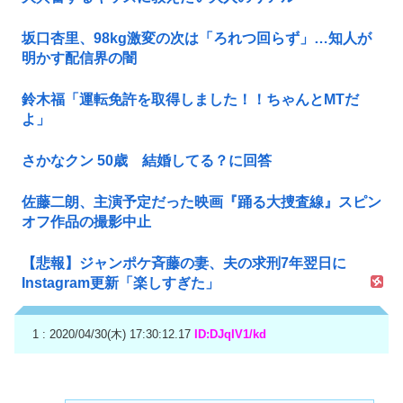
坂口杏里、98kg激変の次は「ろれつ回らず」…知人が
明かす配信界の闇
鈴木福「運転免許を取得しました！！ちゃんとMTだ
よ」
さかなクン 50歳 結婚してる？に回答
佐藤二朗、主演予定だった映画『踊る大捜査線』スピン
オフ作品の撮影中止
【悲報】ジャンポケ斉藤の妻、夫の求刑7年翌日に
Instagram更新「楽しすぎた」
1 : 2020/04/30(木) 17:30:12.17
ID:DJqIV1/kd