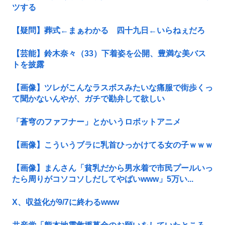
ツする
【疑問】葬式←まぁわかる 四十九日←いらねぇだろ
【芸能】鈴木奈々（33）下着姿を公開、豊満な美バス
トを披露
【画像】ツレがこんなラスボスみたいな痛服で街歩くっ
て聞かないんやが、ガチで勘弁して欲しい
「蒼穹のファフナー」とかいうロボットアニメ
【画像】こういうブラに乳首ひっかけてる女の子ｗｗｗ
【画像】まんさん「貧乳だから男水着で市民プールいっ
たら周りがコソコソしだしてやばいwww」5万い...
X、収益化が9/7に終わるwww