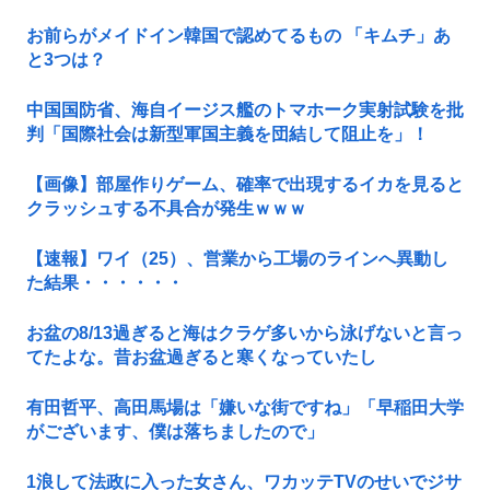
お前らがメイドイン韓国で認めてるもの 「キムチ」あ
と3つは？
中国国防省、海自イージス艦のトマホーク実射試験を批
判「国際社会は新型軍国主義を団結して阻止を」！
【画像】部屋作りゲーム、確率で出現するイカを見ると
クラッシュする不具合が発生ｗｗｗ
【速報】ワイ（25）、営業から工場のラインへ異動し
た結果・・・・・・
お盆の8/13過ぎると海はクラゲ多いから泳げないと言っ
てたよな。昔お盆過ぎると寒くなっていたし
有田哲平、高田馬場は「嫌いな街ですね」「早稲田大学
がございます、僕は落ちましたので」
1浪して法政に入った女さん、ワカッテTVのせいでジサ