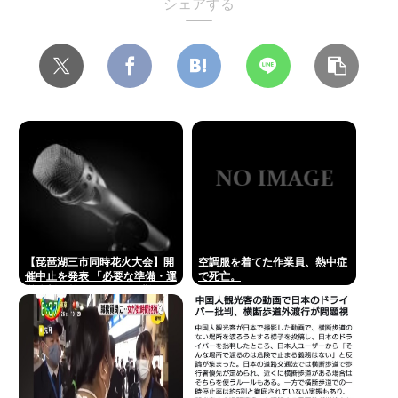
シェアする
【琵琶湖三市同時花火大会】開
空調服を着てた作業員、熱中症
催中止を発表 「必要な準備・運
で死亡。
営体制を整えることが困難」
22日の開催予定…3市は関与否
定