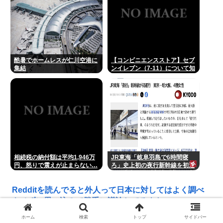
酷暑でホームレスが仁川空港に
【コンビニエンスストア】セブ
集結
ンイレブン（7-11）について知
っていること
相続税の納付額は平均1,946万
JR東海「岐阜羽島で6時間寝
円、怒りで震えが止まらない…
ろ」史上初の夜行新幹線を初運
行 東京発22時新大阪着翌7時
Redditを読んでると外人って日本に対してはよく調べ
もせずに思い込みで勝手に議論してるよな
ホーム
検索
トップ
サイドバー