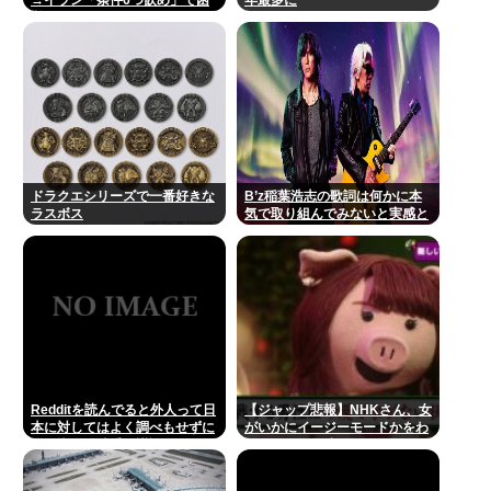
難にwww
ドラクエシリーズで一番好きな
B’z稲葉浩志の歌詞は何かに本
ラスボス
気で取り組んでみないと実感と
してわからない
Redditを読んでると外人って日
【ジャップ悲報】NHKさん、女
本に対してはよく調べもせずに
がいかにイージーモードかをわ
思い込みで勝手に議論してるよ
かりやすく放映してしまうwww
な