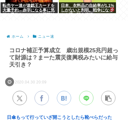
転売ヤー達が遊戯王カードを
日本、衣料品の自給率が1.1%
大量予約←赤字になる事に気
しかないと判明。戦争になっ
付き予約キャンセル放置開始
たら裸で戦う模様www
ホーム
ニュー速
コロナ補正予算成立 歳出規模25兆円超っ
て財源は？まーた震災復興税みたいに給与
天引き？
2020.04.30 20:09
日傘もって行っていざ開こうとしたら靴べらだった