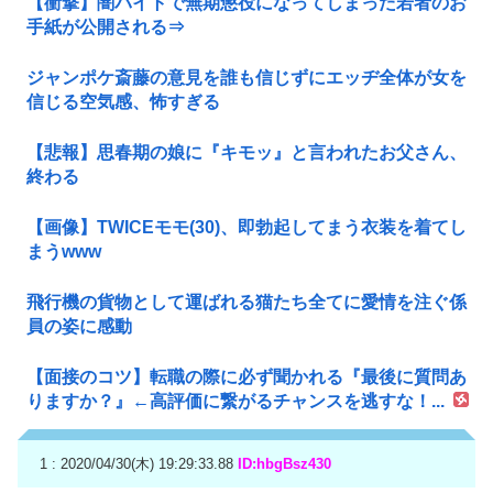
【衝撃】闇バイトで無期懲役になってしまった若者のお
手紙が公開される⇒
ジャンポケ斎藤の意見を誰も信じずにエッヂ全体が女を
信じる空気感、怖すぎる
【悲報】思春期の娘に『キモッ』と言われたお父さん、
終わる
【画像】TWICEモモ(30)、即勃起してまう衣装を着てし
まうwww
飛行機の貨物として運ばれる猫たち全てに愛情を注ぐ係
員の姿に感動
【面接のコツ】転職の際に必ず聞かれる『最後に質問あ
りますか？』←高評価に繋がるチャンスを逃すな！...
1 : 2020/04/30(木) 19:29:33.88
ID:hbgBsz430