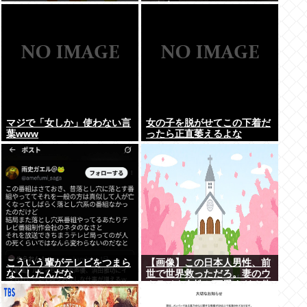
こちら。
マジで「女しか」使わない言
女の子を脱がせてこの下着だ
葉www
ったら正直萎えるよな
こういう輩がテレビをつまら
【画像】この日本人男性、前
なくしたんだな
世で世界救っただろ。妻のウ
クライナ女性が可愛すぎる件