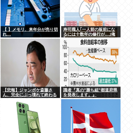
【 】メモリ、来年分が売り切
寿司職人｢一人前の板前にな
れ…
るには十数年の修行が…｣俺
｢ん、スシローでいいっしょ
(笑)あんまかわんねｗ｣
【悲報】ジャンポケ斎藤さ
識者『真の"勝ち組"都道府県
ん、完全にぶっ壊れて終わる
を発表します。』
www