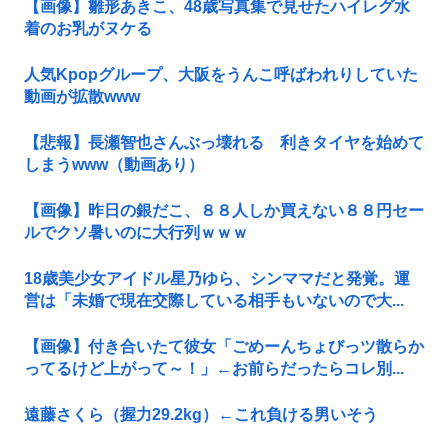
【画像】雛形あきこ、48歳写真集で見せたハイレグ水
着のお乳がヌケる
人気Kpopグループ、大阪をうんこ呼ばわれりしていた
動画が拡散www
【悲報】長瀬智也さんぶっ壊れる 利きタイヤを始めて
しまうwww（動画あり）
【画像】昨日の銀だこ、８８人しか買えない８８円セー
ルでクソ暑いのに大行列ｗｗｗ
18歳美少女アイドル星乃ゆら、シンママだと発覚。運
営は「未婚で現在交際している相手もいないので大...
【画像】付き合いたて彼女「ごめーんちょびっツ散らか
ってるけど上がって～！」←お前らだったらコレ別...
遠藤さくら（握力29.2kg）←これ負ける男いそう