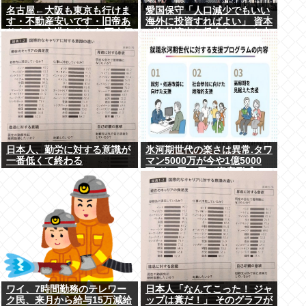
名古屋←大阪も東京も行けま
愛国保守「人口減少でもいい
す・不動産安いです・旧帝あ
海外に投資すればよい」 資本
ります・空港あります 不人気
が海外流出し賃金もGDPも上
な理由
がらず海外が成長
日本人、勤労に対する意識が
氷河期世代の楽さは異常.タワ
一番低くて終わる
マン5000万が今や1億5000
万.ドル円80円で資産形成.マ
ジで楽な世代だったな
ワイ、7時間勤務のテレワー
日本人「なんてこった！ ジャ
ク民、来月から給与15万減給
ップは糞だ！」 そのグラフが