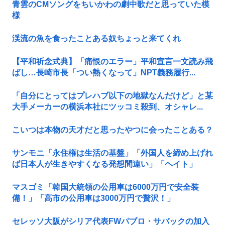
青雲のCMソングをちいかわの劇中歌だと思っていた模
様
渓流の魚を食ったことある奴ちょっと来てくれ
【平和祈念式典】「痛恨のエラー」平和宣言一文読み飛
ばし…長崎市長「つい熱くなって」NPT義務履行...
「自分にとってはプレハブ以下の地獄なんだけど」と某
大手メーカーの横浜本社にツッコミ殺到、オシャレ...
こいつは本物の天才だと思ったやつに会ったことある？
サンモニ「永住権は生活の基盤」「外国人を締め上げれ
ば日本人が生きやすくなる発想間違い」「ヘイト」
マスゴミ「韓国大統領の公用車は6000万円で安全装
備！」「高市の公用車は3000万円で贅沢！」
セレッソ大阪がシリア代表FWパブロ・サバックの加入