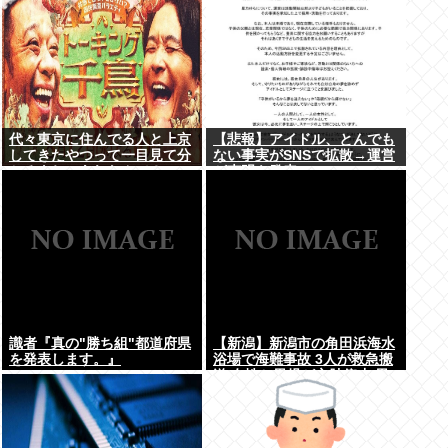
代々東京に住んでる人と上京
【悲報】アイドル、とんでも
してきたやつって一目見て分
ない事実がSNSで拡散→運営
かるよね。あれなんで？
が声明を発表www
識者『真の"勝ち組"都道府県
【新潟】新潟市の角田浜海水
を発表します。』
浴場で海難事故 3人が救急搬
送 女性と男児が心肺停止 男
性は意識あり