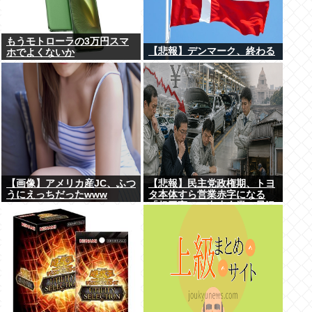
もうモトローラの3万円スマ
【悲報】デンマーク、終わる
ホでよくないか
【画像】アメリカ産JC、ふつ
【悲報】民主党政権期、トヨ
うにえっちだったwww
タ本体すら営業赤字になる
「超円高」…中小企業の景況
も厳しい水準だった←これエ
グいよな