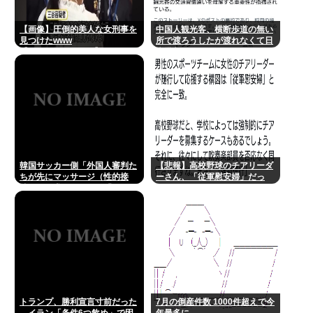
【画像】圧倒的美人な女刑事を
中国人観光客、横断歩道の無い
見つけたwww
所で渡ろうしたが渡れなくて日
【Pickup08082906】
本批判
韓国サッカー側「外国人審判た
【悲報】高校野球のチアリーダ
ちが先にマッサージ（性的接
ーさん、「従軍慰安婦」だっ
待）を要求してきた」「そうし
た…
てやらないと、笛をうまく吹い
てくれないでしょう」と主張
トランプ、勝利宣言寸前だった
7月の倒産件数 1000件超えで今
→イラン「条件6つ飲め」で困
年最多に