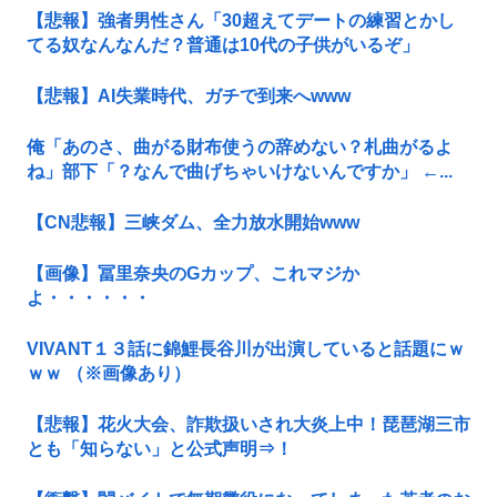
【悲報】強者男性さん「30超えてデートの練習とかし
てる奴なんなんだ？普通は10代の子供がいるぞ」
【悲報】AI失業時代、ガチで到来へwww
俺「あのさ、曲がる財布使うの辞めない？札曲がるよ
ね」部下「？なんで曲げちゃいけないんですか」 ←...
【CN悲報】三峡ダム、全力放水開始www
【画像】冨里奈央のGカップ、これマジか
よ・・・・・・
VIVANT１３話に錦鯉長谷川が出演していると話題にｗ
ｗｗ （※画像あり）
【悲報】花火大会、詐欺扱いされ大炎上中！琵琶湖三市
とも「知らない」と公式声明⇒！