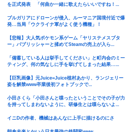
を正式発表 「何曲か一緒に歌えたらいいですね！...
ブルガリアにドローンが侵入、ルーマニア国境付近で爆
発…当局「ウクライナ軍がよく使う機種」！
【悲報】大人気ポケモン系ゲーム「ヤリステメスブタ
ー」パブリッシャーと揉めてSteamの売上が入ら...
「備蓄している人は挙手してください」と町内会のミー
ティング、何の気なしに手を挙げてしまった結果…...
【巨乳画像】元Juice=Juice植村あかり、ランジェリー
姿を解禁www卒業後初フォトブックで...
小田さくら「小田さんと喋ったということでその子が力
を持ってしまわないように、研修生とは喋らないよ...
イニDの作者、機械はあんなに上手に描けるのにさ
朝倉未来とかいう日本最強の格闘家www