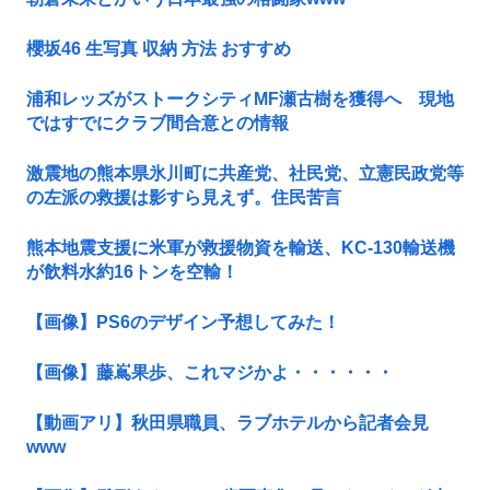
櫻坂46 生写真 収納 方法 おすすめ
浦和レッズがストークシティMF瀬古樹を獲得へ 現地
ではすでにクラブ間合意との情報
激震地の熊本県氷川町に共産党、社民党、立憲民政党等
の左派の救援は影すら見えず。住民苦言
熊本地震支援に米軍が救援物資を輸送、KC-130輸送機
が飲料水約16トンを空輸！
【画像】PS6のデザイン予想してみた！
【画像】藤嶌果歩、これマジかよ・・・・・・
【動画アリ】秋田県職員、ラブホテルから記者会見
www