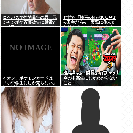
ロケバスで性的暴行の罪、元
お前ら「埼玉w何があんだよ
ジャンポケ斉藤被告に懲役7
w田舎だろw」実際に住んだ
年求刑⇒！
お前ら「クソほど住みやすい
困ることねえじゃん」
イオン、ポケモンカードは
今の中高生にしかわからない
「小中学生にしか売らない」
こと
転売対策の決断が「素晴らし
い」