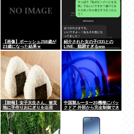
【画像】ボーッシュJS8歳が
紹介された女の子(33)との
23歳になった結果ｗ
LINE、順調すぎるww
【朗報】女子大生さん、被災
中国製ルーター20機種にバッ
地に手作りおにぎりを出荷
クドア 外部から完全制御でき
る機能が仕込まれていた