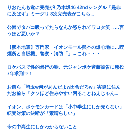
りおたんも遂に完売が! 乃木坂46 42ndシングル「是非
に及ばず」ミーグリ 8次完売表がこちら...
公園でタバコ吸ってたらなんか怒られてワロタ笑→…言
うほど悪いか？
【熊本地震】専門家「イオンモール熊本の爆心地に…喫
煙所と自販機」警察・消防「」←これ・・・
ロケバスで性的暴行の罪、元ジャンポケ斉藤被告に懲役
7年求刑⇒！
お前ら「埼玉w何があんだよw田舎だろw」実際に住ん
だお前ら「クソほど住みやすい困ることねえじゃん...
イオン、ポケモンカードは「小中学生にしか売らない」
転売対策の決断が「素晴らしい」
今の中高生にしかわからないこと