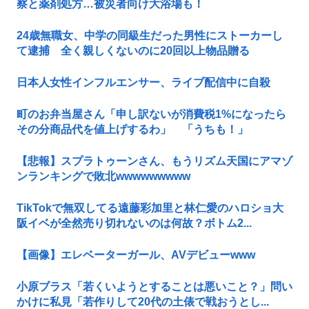
察と薬剤処方…被災者向け大浴場も！
24歳無職女、中学の同級生だった男性にストーカーし
て逮捕 全く親しくないのに20回以上物品贈る
日本人女性インフルエンサー、ライブ配信中に自殺
町のお弁当屋さん「申し訳ないが消費税1%になったら
その分商品代を値上げするわ」 「うちも！」
【悲報】スプラトゥーンさん、もうリズム天国にアマゾ
ンランキングで敗北wwwwwwwww
TikTokで無双してる遠藤彩加里と林仁愛のハロショ大
阪イベが全然売り切れないのは何故？ボトム2...
【画像】エレベーターガール、AVデビューwww
小原ブラス「若くいようとすることは悪いこと？」問い
かけに私見「若作りして20代の土俵で戦おうとし...