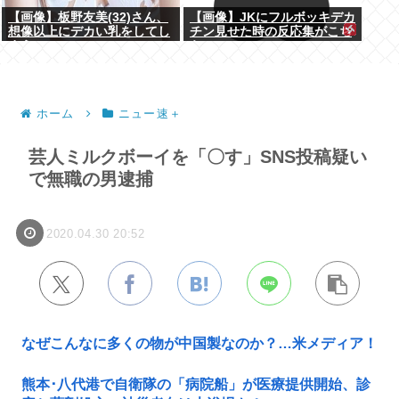
【画像】板野友美(32)さん、
【画像】JKにフルボッキデカ
想像以上にデカい乳をしてし
チン見せた時の反応集がこち
まうwww
らww
ホーム
ニュー速＋
芸人ミルクボーイを「〇す」SNS投稿疑い
で無職の男逮捕
2020.04.30 20:52
なぜこんなに多くの物が中国製なのか？…米メディア！
熊本･八代港で自衛隊の「病院船」が医療提供開始、診