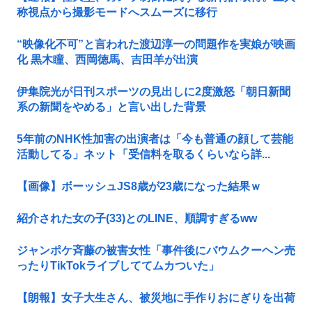
称視点から撮影モードへスムーズに移行
“映像化不可”と言われた渡辺淳一の問題作を実娘が映画
化 黒木瞳、西岡徳馬、吉田羊が出演
伊集院光が日刊スポーツの見出しに2度激怒「朝日新聞
系の新聞をやめる」と言い出した背景
5年前のNHK性加害の出演者は「今も普通の顔して芸能
活動してる」ネット「受信料を取るくらいなら詳...
【画像】ボーッシュJS8歳が23歳になった結果ｗ
紹介された女の子(33)とのLINE、順調すぎるww
ジャンポケ斉藤の被害女性「事件後にバウムクーヘン売
ったりTikTokライブしててムカついた」
【朗報】女子大生さん、被災地に手作りおにぎりを出荷