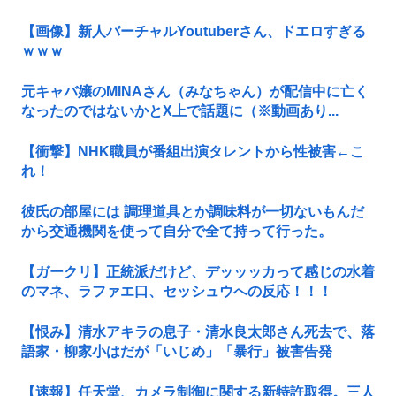
【画像】新人バーチャルYoutuberさん、ドエロすぎる
ｗｗｗ
元キャバ嬢のMINAさん（みなちゃん）が配信中に亡く
なったのではないかとX上で話題に（※動画あり...
【衝撃】NHK職員が番組出演タレントから性被害←こ
れ！
彼氏の部屋には 調理道具とか調味料が一切ないもんだ
から交通機関を使って自分で全て持って行った。
【ガークリ】正統派だけど、デッッッカって感じの水着
のマネ、ラファエ口、セッシュウへの反応！！！
【恨み】清水アキラの息子・清水良太郎さん死去で、落
語家・柳家小はだが「いじめ」「暴行」被害告発
【速報】任天堂、カメラ制御に関する新特許取得。三人