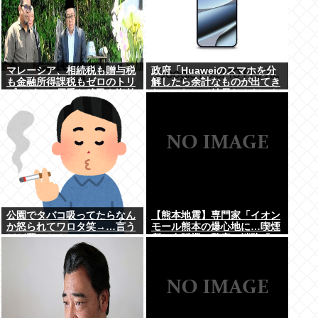
マレーシア、相続税も贈与税
政府「Huaweiのスマホを分
も金融所得課税もゼロのトリ
解したら余計なものが出てき
プルゼロで優秀な移民を海外
た」これって結局なんだった
から集めてしまう…
の？
公園でタバコ吸ってたらなん
【熊本地震】専門家「イオン
か怒られてワロタ笑→…言う
モール熊本の爆心地に…喫煙
ほど悪いか？
所と自販機」警察・消防「」
←これ・・・