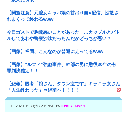
【閲覧注意】元臆女キャバ嬢の首吊り自●配信、拡散さ
れまくって終わるwww
今日ガストで胸糞悪いことがあった→…カップルとバト
ルしてあわや警察沙汰だったんだがどっちが悪い？
【画像】福岡、こんなのが普通に走ってるwww
【画像】“ルフィ”強盗事件、幹部の男に懲役20年の有
罪判決確定！！！
【悲報】医者「娘さん、ダウン症です」キラキラ女さん
「人生終わった」⇒絶望へ！！！！
1 : 2020/04/30(木) 20:14:41.89
ID:hF7FMVrj9