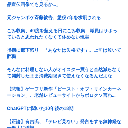
品宣伝画像でも見るか...」
元ジャンポケ斉藤被告、懲役7年を求刑される
ごみ収集、40度を超える日にごみ収集 職員はサボっ
ていると思われたくなくて休めない現実
指摘に部下怒り 「あなたは失格です」。上司は泣いて
辞職
そんなに料理しない人がオイスター買うと全然減らなく
て開封したまま消費期限きて使えなくなるんだよな
【悲報】ゲーフリ新作「ビースト・オブ・リインカーネ
ーション」、老舗レビューサイトからボロクソ言わ...
ChatGPTに聞いた10年後の18期
【正論】有吉氏、「テレビ見ない」発言をする無神経な
一般人に憤慨