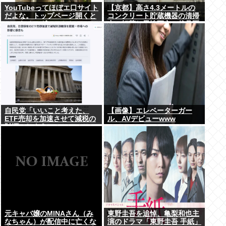
YouTubeってほぼエ口サイト
【京都】高さ4.3メートルの
だよな。トップページ開くと
コンクリート貯蔵機器の清掃
いつもチアダンスとかローア
中に転落し男性死亡、伏見区
ングルで撮影した街撮り動画
の工場
ばっか出てくるじゃん
自民党「いいこと考えた、
【画像】エレベーターガー
ETF売却を加速させて減税の
ル、AVデビューwww
財源にしよう」
元キャバ嬢のMINAさん（み
東野圭吾を追悼、亀梨和也主
なちゃん）が配信中に亡くな
演のドラマ「東野圭吾 手紙」