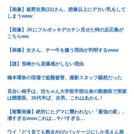
【画像】板野友美(32)さん、想像以上にデカい乳をして
しまうwww
【画像】JKにフルボッキデカチン見せた時の反応集が
こちらww
【画像】女さん、チー牛を嫌う理由が判明するwww
【謎】長崎から原爆感がしない理由
橋本環奈の現場で盗難被害、撮影スタッフ騒然だった
見合い相手は、坊ちゃん大学医学部出身の勤務医で実家
は開業医、30代半ば、次男。これはあかん！
【衝撃画像】絶対にヒグマに襲われない「最強の家」、
凄すぎるwwwこれは…ヤバすぎる…
ワイ「どう見ても熟女AVのパッケージにしか見えん商