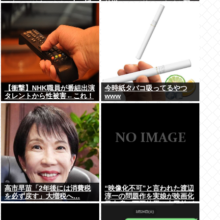
ったのではないかとX上で話
放送 TVerでリアルタイム配
題に（※動画あり）
信、見逃し配信も
【衝撃】NHK職員が番組出演
今時紙タバコ吸ってるやつ
タレントから性被害←これ！
www
高市早苗「2年後には消費税
“映像化不可”と言われた渡辺
を必ず戻す」大増税へ…
淳一の問題作を実娘が映画化
黒木瞳、西岡徳馬、吉田羊が
出演