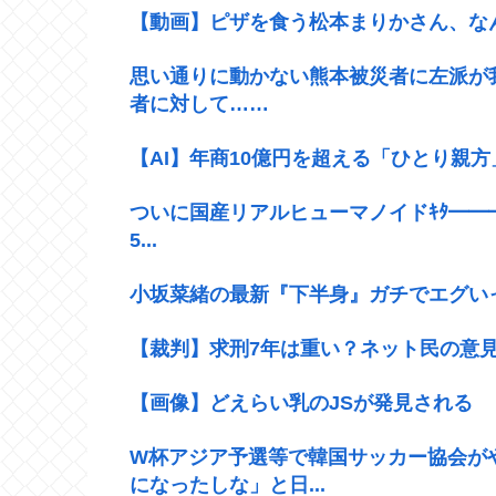
【動画】ピザを食う松本まりかさん、な
思い通りに動かない熊本被災者に左派が
者に対して……
【AI】年商10億円を超える「ひとり親
ついに国産リアルヒューマノイドｷﾀ━━━━
5...
小坂菜緒の最新『下半身』ガチでエグい
【裁判】求刑7年は重い？ネット民の意
【画像】どえらい乳のJSが発見される
W杯アジア予選等で韓国サッカー協会が
になったしな」と日...