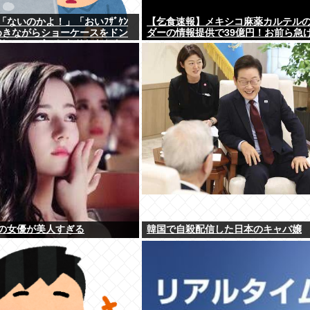
ないのかよ！」「おいﾌｻﾞｹﾝ
【乞食速報】メキシコ麻薬カルテル
めきながらショーケースをドン
ダーの情報提供で39億円！お前ら急
り、エルボーしたりしだした
の女優が美人すぎる
韓国で自殺配信した日本のキャバ嬢