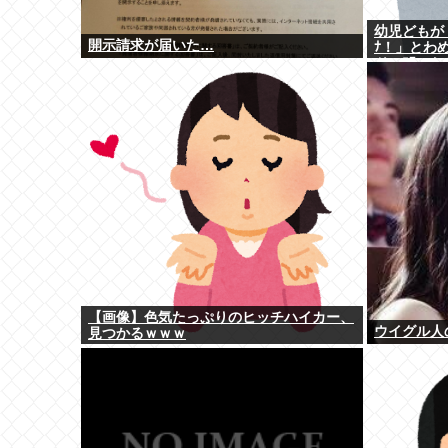
幼児どもが「
開示請求が届いた…
ﾅ！」とわ
ドン叩いた
【画像】色気たっぷりのヒッチハイカー、
ウイグル人
見つかるｗｗｗ