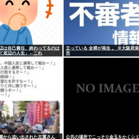
辺は自己責任、終わってるのは
立っている 全裸が発生 。 ※大阪府
て底辺の人生」←これ
市
園から追い出された左翼さん
公共の場所でこっそり金玉をかくシ