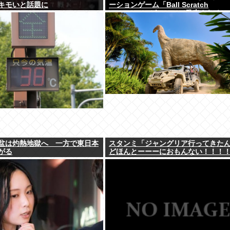
キモいと話題に
ーションゲーム「Ball Scratch
Simulator」がSteamで発表される
盆は灼熱地獄へ 一方で東日本
スタンミ「ジャングリア行ってきた
がる
どほんとーーーにおもんない！！！