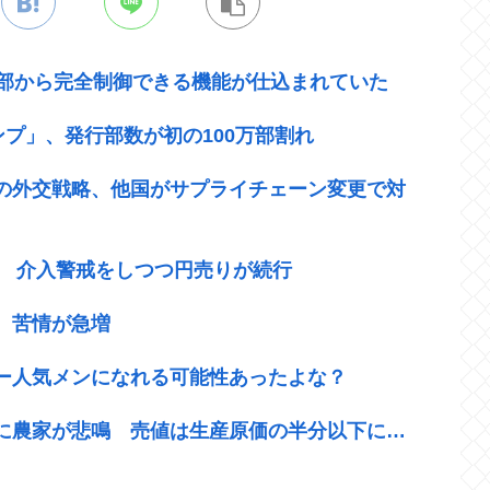
外部から完全制御できる機能が仕込まれていた
ンプ」、発行部数が初の100万部割れ
の外交戦略、他国がサプライチェーン変更で対
ば 介入警戒をしつつ円売りが続行
 苦情が急増
ー人気メンになれる可能性あったよな？
に農家が悲鳴 売値は生産原価の半分以下に…