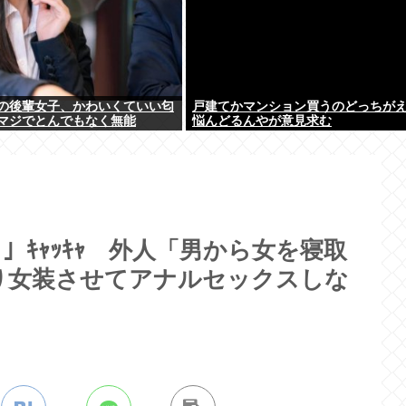
の後輩女子、かわいくていい匂
戸建てかマンション買うのどっちが
マジでとんでもなく無能
悩んどるんやが意見求む
ｷｬｯｷｬ 外人「男から女を寝取
り女装させてアナルセックスしな