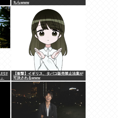
ちらwww
んだけ
【衝撃】イギリス、タバコ販売禁止法案が
！」
可決されるwww