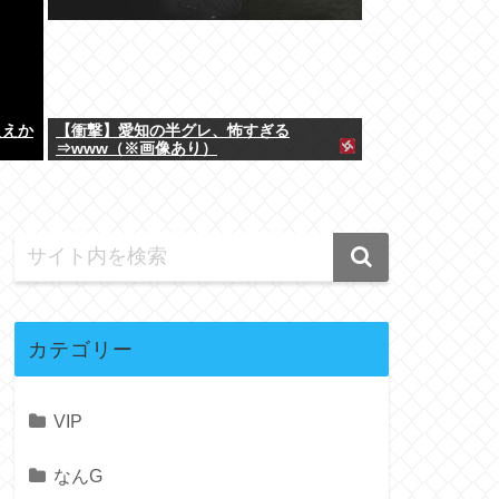
ええか
【衝撃】愛知の半グレ、怖すぎる
⇒www（※画像あり）
カテゴリー
VIP
なんG