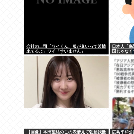
会社の上司「ワイくん、服が臭いって苦情
日本人「底
来てるよ」ワイ「すいません」
国じゃなく
【画像】本田望結のこの表情見て勃起我慢
広島平和公