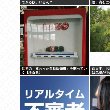
できる奴、いるん？
達、流石に
世界の「変わった自動販売機」を貼ってい
西日本、お
く【珍百景】
は気温が下