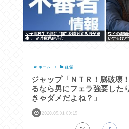
女子高校生の顔に “霧” を噴射する男が発
ワイの職場
生 。 ※兵庫県伊丹市
いするけど
ホーム
嫌儲
ジャップ「ＮＴＲ！脳破壊！」
るなら男にフェラ強要した
きゃダメだよね？」
2020.05.01 00:15