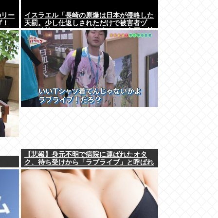
のリー
イスラエル「長崎の原爆は日本が侵略した
げ！
天罰。少し仕返しされただけで被害者ヅ
ラ。追悼されるべきは侵略された中国や韓
国の人々だよ
【悲報】身元不明で病院に運ばれたオタ
ク、待ち受けから「ラブライブ」と呼ばれ
るwww