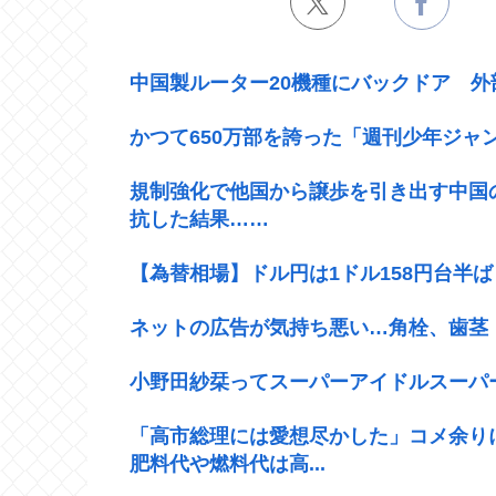
中国製ルーター20機種にバックドア 
かつて650万部を誇った「週刊少年ジャ
規制強化で他国から譲歩を引き出す中国
抗した結果……
【為替相場】ドル円は1ドル158円台半
ネットの広告が気持ち悪い…角栓、歯茎
小野田紗栞ってスーパーアイドルスーパ
「高市総理には愛想尽かした」コメ余り
肥料代や燃料代は高...