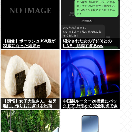
【画像】ボーッシュJS8歳が
紹介された女の子(33)との
23歳になった結果ｗ
LINE、順調すぎるww
【朗報】女子大生さん、被災
中国製ルーター20機種にバッ
地に手作りおにぎりを出荷
クドア 外部から完全制御でき
る機能が仕込まれていた