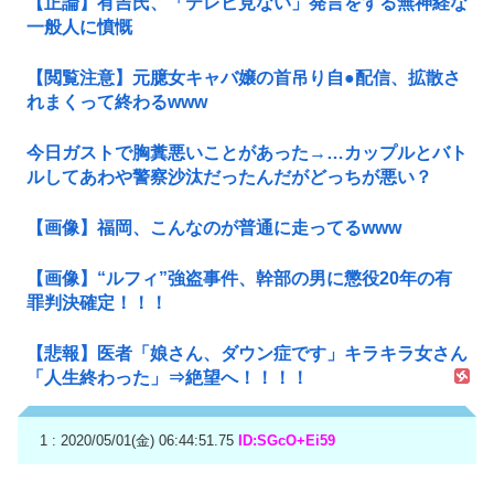
【正論】有吉氏、「テレビ見ない」発言をする無神経な
一般人に憤慨
【閲覧注意】元臆女キャバ嬢の首吊り自●配信、拡散さ
れまくって終わるwww
今日ガストで胸糞悪いことがあった→…カップルとバト
ルしてあわや警察沙汰だったんだがどっちが悪い？
【画像】福岡、こんなのが普通に走ってるwww
【画像】“ルフィ”強盗事件、幹部の男に懲役20年の有
罪判決確定！！！
【悲報】医者「娘さん、ダウン症です」キラキラ女さん
「人生終わった」⇒絶望へ！！！！
1 : 2020/05/01(金) 06:44:51.75
ID:SGcO+Ei59