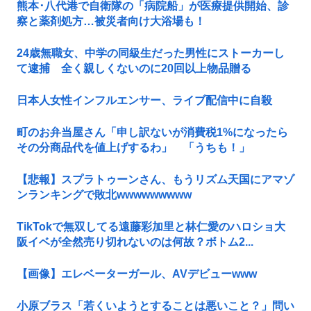
熊本･八代港で自衛隊の「病院船」が医療提供開始、診
察と薬剤処方…被災者向け大浴場も！
24歳無職女、中学の同級生だった男性にストーカーし
て逮捕 全く親しくないのに20回以上物品贈る
日本人女性インフルエンサー、ライブ配信中に自殺
町のお弁当屋さん「申し訳ないが消費税1%になったら
その分商品代を値上げするわ」 「うちも！」
【悲報】スプラトゥーンさん、もうリズム天国にアマゾ
ンランキングで敗北wwwwwwwww
TikTokで無双してる遠藤彩加里と林仁愛のハロショ大
阪イベが全然売り切れないのは何故？ボトム2...
【画像】エレベーターガール、AVデビューwww
小原ブラス「若くいようとすることは悪いこと？」問い