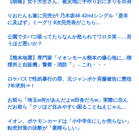
【朗報】女子大生さん、被災地に手作りおにぎりを出荷
りおたんも遂に完売が! 乃木坂46 42ndシングル「是非
に及ばず」ミーグリ 8次完売表がこちら...
公園でタバコ吸ってたらなんか怒られてワロタ笑→…言
うほど悪いか？
【熊本地震】専門家「イオンモール熊本の爆心地に…喫
煙所と自販機」警察・消防「」←これ・・・
ロケバスで性的暴行の罪、元ジャンポケ斉藤被告に懲役
7年求刑⇒！
お前ら「埼玉w何があんだよw田舎だろw」実際に住ん
だお前ら「クソほど住みやすい困ることねえじゃん...
イオン、ポケモンカードは「小中学生にしか売らない」
転売対策の決断が「素晴らしい」