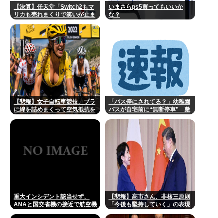
【決算】任天堂「Switch2もマ
いまさらps5買ってもいいか
リカも売れまくりで笑いが止ま
な？
らんどすえ！」連結経常利益は
前年同期比2.2倍の2061億円に
【悲報】女子自転車競技、ブラ
「バス停にされてる？」幼稚園
に綿を詰めまくって空気抵抗を
バスが自宅前に“無断停車” 敷
減らすチート技が発覚ｗｗｗ
地内に侵入も…保護者マナーに
「我慢の限界」
重大インシデント該当せず、
【悲報】高市さん、非核三原則
ANAと国交省機の接近で航空機
「今後も堅持していく」の表現
衝突防止装置（TCAS）の警報
を削除www