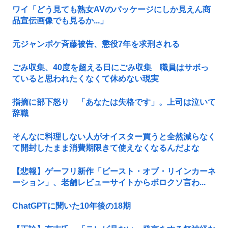
ワイ「どう見ても熟女AVのパッケージにしか見えん商
品宣伝画像でも見るか...」
元ジャンポケ斉藤被告、懲役7年を求刑される
ごみ収集、40度を超える日にごみ収集 職員はサボっ
ていると思われたくなくて休めない現実
指摘に部下怒り 「あなたは失格です」。上司は泣いて
辞職
そんなに料理しない人がオイスター買うと全然減らなく
て開封したまま消費期限きて使えなくなるんだよな
【悲報】ゲーフリ新作「ビースト・オブ・リインカーネ
ーション」、老舗レビューサイトからボロクソ言わ...
ChatGPTに聞いた10年後の18期