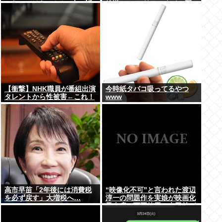
ったのではないかとX上で話
放送 TVerでリアルタイム配
題に（※動画あり）
信、見逃し配信も
【衝撃】NHK職員が番組出演
今時紙タバコ吸ってるやつ
タレントから性被害←これ！
www
高市早苗「2年後には消費税
“映像化不可”と言われた渡辺
を必ず戻す」大増税へ…
淳一の問題作を実娘が映画化
黒木瞳、西岡徳馬、吉田羊が
出演