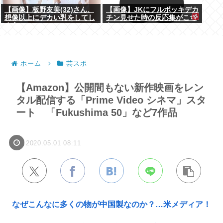
【画像】板野友美(32)さん、
【画像】JKにフルボッキデカ
想像以上にデカい乳をしてし
チン見せた時の反応集がこち
まうwww
らww
ホーム
芸スポ
【Amazon】公開間もない新作映画をレン
タル配信する「Prime Video シネマ」スタ
ート 「Fukushima 50」など7作品
2020.05.01 08:11
なぜこんなに多くの物が中国製なのか？…米メディア！