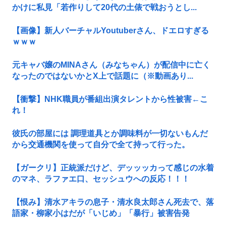
かけに私見「若作りして20代の土俵で戦おうとし...
【画像】新人バーチャルYoutuberさん、ドエロすぎる
ｗｗｗ
元キャバ嬢のMINAさん（みなちゃん）が配信中に亡く
なったのではないかとX上で話題に（※動画あり...
【衝撃】NHK職員が番組出演タレントから性被害←こ
れ！
彼氏の部屋には 調理道具とか調味料が一切ないもんだ
から交通機関を使って自分で全て持って行った。
【ガークリ】正統派だけど、デッッッカって感じの水着
のマネ、ラファエ口、セッシュウへの反応！！！
【恨み】清水アキラの息子・清水良太郎さん死去で、落
語家・柳家小はだが「いじめ」「暴行」被害告発