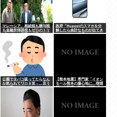
マレーシア、相続税も贈与税
政府「Huaweiのスマホを分
も金融所得課税もゼロのトリ
解したら余計なものが出てき
プルゼロで優秀な移民を海外
た」これって結局なんだった
から集めてしまう…
の？
公園でタバコ吸ってたらなん
【熊本地震】専門家「イオン
か怒られてワロタ笑→…言う
モール熊本の爆心地に…喫煙
ほど悪いか？
所と自販機」警察・消防「」
←これ・・・