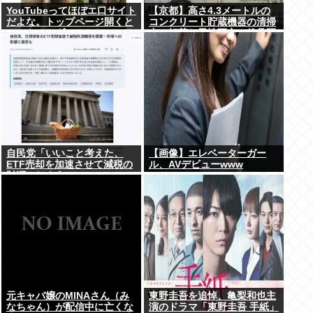
YouTubeってほぼエ口サイト
【京都】高さ4.3メートルの
だよな。トップページ開くと
コンクリート貯蔵機器の清掃
いつもチアダンスとかローア
中に転落し男性死亡、伏見区
ングルで撮影した街撮り動画
の工場
ばっか出てくるじゃん
自民党「いいこと考えた、
【画像】エレベーターガー
ETF売却を加速させて減税の
ル、AVデビューwww
財源にしよう」
元キャバ嬢のMINAさん（み
東野圭吾を追悼、亀梨和也主
なちゃん）が配信中に亡くな
演のドラマ「東野圭吾 手紙」