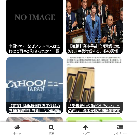
が作動したトラブル、羽田空港
沖、全日空に通知
中国SNS なぜフランス人はこ
【速報】高市早苗「消費税は絶
れほど日本が好きなのか? 投
対に2年後増税する。私の覚悟
稿では「中国人も日本が好き」
だ。」
「普通の人は…」[8/6]
【東京】睡眠時無呼吸症候群の
「受賞者の名前だけでいい」と
男 睡眠障害を自覚しつつ車運転
の声も、高木美帆の国民栄誉賞
事故起こし自転車の女性に重傷
受賞副賞《包丁10本》に”高市
負わせ…「厳重処分」意見つけ
総理の名前も刻印”
書類送検
ホーム
検索
トップ
サイドバー