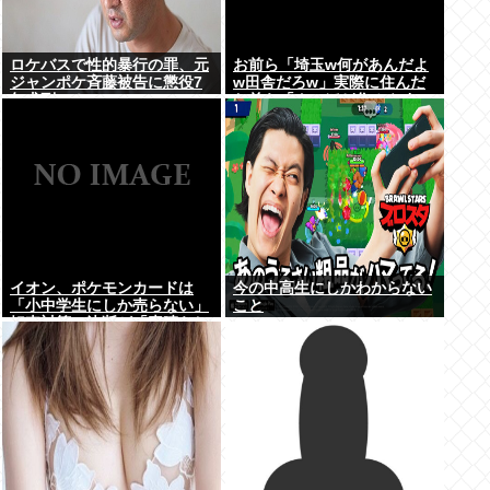
ロケバスで性的暴行の罪、元
お前ら「埼玉w何があんだよ
ジャンポケ斉藤被告に懲役7
w田舎だろw」実際に住んだ
年求刑⇒！
お前ら「クソほど住みやすい
困ることねえじゃん」
イオン、ポケモンカードは
今の中高生にしかわからない
「小中学生にしか売らない」
こと
転売対策の決断が「素晴らし
い」