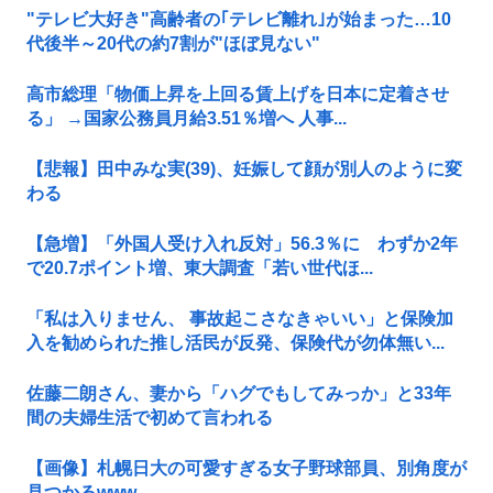
"テレビ大好き"高齢者の｢テレビ離れ｣が始まった…10
代後半～20代の約7割が"ほぼ見ない"
高市総理「物価上昇を上回る賃上げを日本に定着させ
る」 →国家公務員月給3.51％増へ 人事...
【悲報】田中みな実(39)、妊娠して顔が別人のように変
わる
【急増】「外国人受け入れ反対」56.3％に わずか2年
で20.7ポイント増、東大調査「若い世代ほ...
「私は入りません、 事故起こさなきゃいい」と保険加
入を勧められた推し活民が反発、保険代が勿体無い...
佐藤二朗さん、妻から「ハグでもしてみっか」と33年
間の夫婦生活で初めて言われる
【画像】札幌日大の可愛すぎる女子野球部員、別角度が
見つかるwww