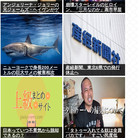
アンジェリーナ・ジョリーの
崩壊スターレイルのヒロイ
兄ジェームズ・ヘイヴンがゲ
ン、「三月なのか」高市早苗
イと公表 元妻の生配信に出演
との接点があまりにも多すぎ
しカミングアウト ヤフコメ
る。もしかして早苗がモデ
「顔見ればわかる」
ル？
ニューヨークで身長200メー
産経新聞、東北6県での発行
トルの巨大サメの被害相次
休止へ
ぐ、放射能で巨大化した恐
れ、Yahooニュースより
日本っていつ不景気から脱却
「タトゥー入れてる奴は全員
できるの？
バカです」「すごい民度低