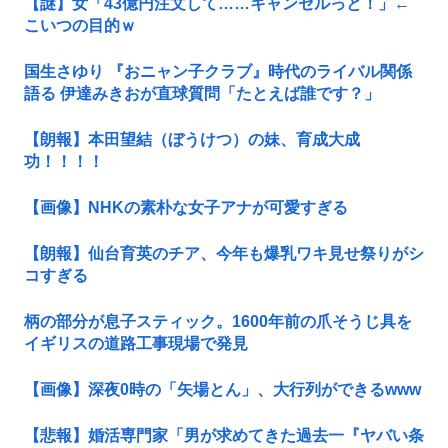
【謎】女「43億円注文して……キャンセルっと！」←
こいつの目的ｗ
国生さゆり 『おニャン子クラブ』時代のライバル関係
語る 伊達みきおが直球質問「たとえば誰です？」
【朗報】本田望結（ぼうけつ）の妹、育成大成
功！！！！
【画像】NHKの素朴な女子アナが可愛すぎる
【朗報】仙台育英のチア、今年も爆乳ワキ見せ祭りがシ
コすぎる
柄の部分が息子スティック。1600年前の爪そうじ具を
イギリスの道路工事現場で発見
【画像】深夜0時の「矢場とん」、大行列ができるwww
【悲報】婚活専門家「男が求めてきた過去一『ヤバい条