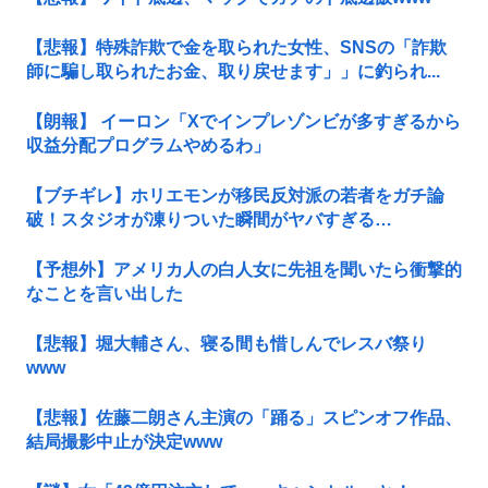
【悲報】特殊詐欺で金を取られた女性、SNSの「詐欺
師に騙し取られたお金、取り戻せます」」に釣られ...
【朗報】 イーロン「Xでインプレゾンビが多すぎるから
収益分配プログラムやめるわ」
【ブチギレ】ホリエモンが移民反対派の若者をガチ論
破！スタジオが凍りついた瞬間がヤバすぎる…
【予想外】アメリカ人の白人女に先祖を聞いたら衝撃的
なことを言い出した
【悲報】堀大輔さん、寝る間も惜しんでレスバ祭り
www
【悲報】佐藤二朗さん主演の「踊る」スピンオフ作品、
結局撮影中止が決定www