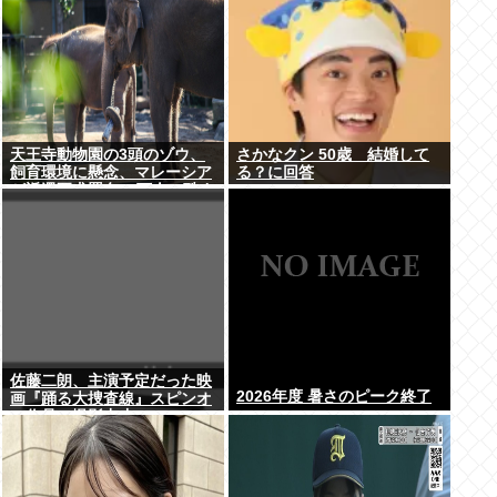
天王寺動物園の3頭のゾウ、
さかなクン 50歳 結婚して
飼育環境に懸念、マレーシア
る？に回答
が返還要求署名17万人。酷す
ぎる日本の動物園
佐藤二朗、主演予定だった映
2026年度 暑さのピーク終了
画『踊る大捜査線』スピンオ
フ作品の撮影中止