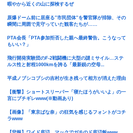
暇やから近くの山に探検するぜ
原爆ドーム前に居座る”市民団体”を警官隊が排除、その
瞬間に周囲で見守っていた観客たちが……
PTA会長「PTA参加拒否した親へ最終警告。こうなって
もいい？」
飛行開発実験団のF-2戦闘機に大型の謎ミサイル…ステ
ルス性と射程1000kmを誇る「最新鋭の空母...
平成ノブシコブシの吉村が生き残って相方が消えた理由
【衝撃】ショートスリーパー「寝たほうがいいよ」の一
言にブチギレwww(※動画あり)
【画像】「東京ばな奈」の狂気を感じるフォントがコチ
ラwww
【悲報】ワイド底辺、マックでガチのド底辺飯www