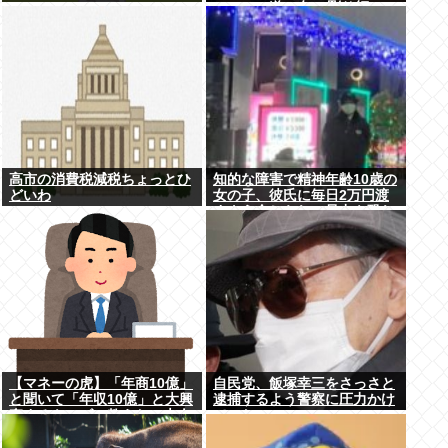
い」この道23年の彫り師
YouTuberの動画が話題
高市の消費税減税ちょっとひ
知的な障害で精神年齢10歳の
どいわ
女の子、彼氏に毎日2万円渡
すよう命じられ、暴力を恐れ
連日売春。客の82歳を殺害し
逮捕
【マネーの虎】「年商10億」
自民党、飯塚幸三をさっさと
と聞いて「年収10億」と大興
逮捕するよう警察に圧力かけ
奮するキッズに教えたい大人
ていたwww
のリアル