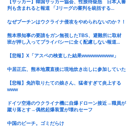
【サッカー】韓国サッカー協会、性接待疑惑 日本人審
判も含まれると報道 「Jリーグの審判を統括する...
なぜプーチンはウクライナ侵攻をやめられないのか？！
熊本県知事の要請をガン無視したTBS、避難所に取材
班が押し入ってプライバシーに全く配慮しない報道...
【悲報】X「アスペの検査した結果wwwwwwwww」
中居正広、熊本地震直後に現地炊き出しに参加していた
【悲報】免許取りたての娘さん、猛者すぎて炎上する
www
ドイツ空港のウクライナ機に自爆ドローン接近→職員が
蹴り落とす→偶然起爆装置が壊れセーフ
中国のビーチ。ゴミだらけ