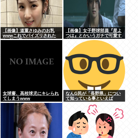
【画像】道重さゆみのお乳
【画像】女子野球部員『星よ
wwwこれでパイズリされた
つは』とかいうガチで可愛す
ら3秒で果てるだろ
ぎるJKwww
女球審、高校球児にキレられ
なんG民が「長野県」につい
てしまうwww
て知っている事といえば
www