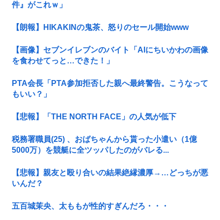
件』がこれｗ」
【朗報】HIKAKINの鬼茶、怒りのセール開始www
【画像】セブンイレブンのバイト「AIにちいかわの画像
を食わせてっと…できた！」
PTA会長「PTA参加拒否した親へ最終警告。こうなって
もいい？」
【悲報】「THE NORTH FACE」の人気が低下
税務署職員(25) 、おばちゃんから貰った小遣い（1億
5000万）を競艇に全ツッパしたのがバレる...
【悲報】親友と殴り合いの結果絶縁濃厚→…どっちが悪
いんだ？
五百城茉央、太ももが性的すぎんだろ・・・