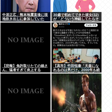
中居正広、熊本地震直後に現
30歳で初めてできた彼女(32)
地炊き出しに参加していた
が「どういう神経してたらそ
んなこと言えるの？」と激
怒、その理由がｗｗｗ
【悲報】免許取りたての娘さ
【高市】竹田恒泰「天皇にな
ん、猛者すぎて炎上する
れるのは男だけ。2000年も続
www
いてきた伝統。歌舞伎も女は
駄目だよね？」