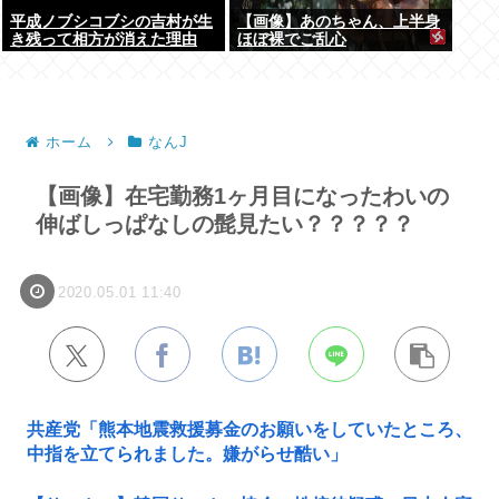
平成ノブシコブシの吉村が生
【画像】あのちゃん、上半身
き残って相方が消えた理由
ほぼ裸でご乱心
ホーム
なんJ
【画像】在宅勤務1ヶ月目になったわいの
伸ばしっぱなしの髭見たい？？？？？
2020.05.01 11:40
共産党「熊本地震救援募金のお願いをしていたところ、
中指を立てられました。嫌がらせ酷い」