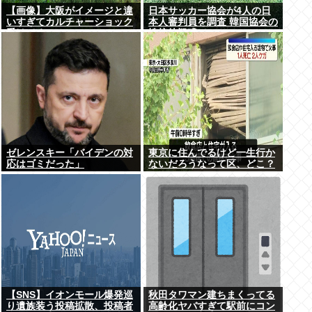
【画像】大阪がイメージと違
日本サッカー協会が4人の日
いすぎてカルチャーショック
本人審判員を調査 韓国協会の
受けてる
性接待疑惑で
ゼレンスキー「バイデンの対
東京に住んでるけど一生行か
応はゴミだった」
ないだろうなって区、どこ？
【SNS】イオンモール爆発巡
秋田タワマン建ちまくってる
り遺族装う投稿拡散、投稿者
高齢化ヤバすぎて駅前にコン