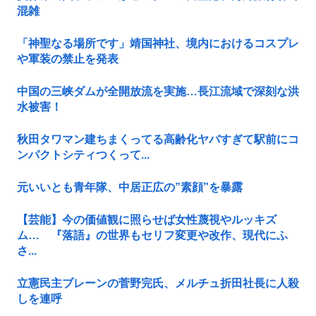
混雑
「神聖なる場所です」靖国神社、境内におけるコスプレ
や軍装の禁止を発表
中国の三峡ダムが全開放流を実施…長江流域で深刻な洪
水被害！
秋田タワマン建ちまくってる高齢化ヤバすぎて駅前にコ
ンパクトシティつくって...
元いいとも青年隊、中居正広の”素顔”を暴露
【芸能】今の価値観に照らせば女性蔑視やルッキズ
ム… 『落語』の世界もセリフ変更や改作、現代にふ
さ...
立憲民主ブレーンの菅野完氏、メルチュ折田社長に人殺
しを連呼