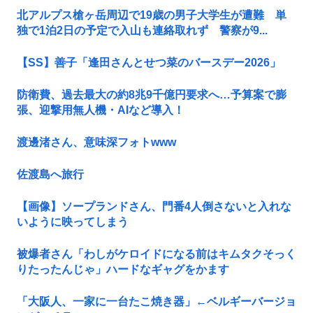
北アルプス槍ヶ岳周辺で19歳の男子大学生が遭難 単
独で1泊2日の予定で入山も連絡取れず 警察が9...
【SS】善子「逢田さんとせつ菜のバースデー2026」
防衛費、過去最大の約8兆9千億円要求へ…予算案で膨
張、迎撃用無人機・AIなど導入！
渡邊渚さん、意味深フォトwww
佐渡島へ旅行
【画像】ソープランドさん、門番4人倒さないと入れな
いように映ってしまう
被爆者さん「わしがケロイドになる前はキムタクそっく
りたったんじゃ」ハードなギャグをかます
「大阪人、一家に一台たこ焼き器」←ベルギーバージョ