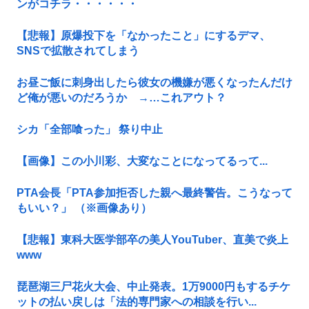
ンがコチラ・・・・・・
【悲報】原爆投下を「なかったこと」にするデマ、
SNSで拡散されてしまう
お昼ご飯に刺身出したら彼女の機嫌が悪くなったんだけ
ど俺が悪いのだろうか →…これアウト？
シカ「全部喰った」 祭り中止
【画像】この小川彩、大変なことになってるって...
PTA会長「PTA参加拒否した親へ最終警告。こうなって
もいい？」 （※画像あり）
【悲報】東科大医学部卒の美人YouTuber、直美で炎上
www
琵琶湖三尸花火大会、中止発表。1万9000円もするチケ
ットの払い戻しは「法的専門家への相談を行い...