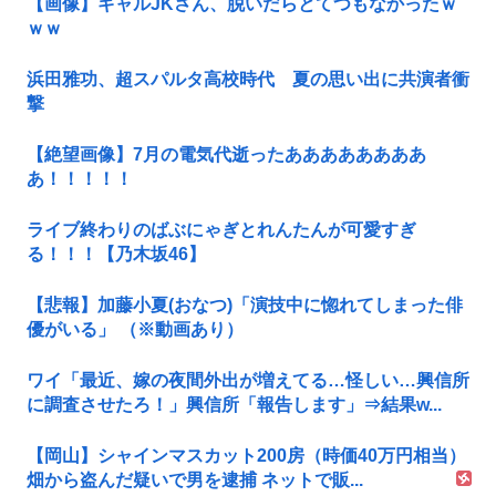
【画像】ギャルJKさん、脱いだらとてつもなかったｗ
ｗｗ
浜田雅功、超スパルタ高校時代 夏の思い出に共演者衝
撃
【絶望画像】7月の電気代逝ったああああああああ
あ！！！！！
ライブ終わりのばぶにゃぎとれんたんが可愛すぎ
る！！！【乃木坂46】
【悲報】加藤小夏(おなつ)「演技中に惚れてしまった俳
優がいる」 （※動画あり）
ワイ「最近、嫁の夜間外出が増えてる…怪しい…興信所
に調査させたろ！」興信所「報告します」⇒結果w...
【岡山】シャインマスカット200房（時価40万円相当）
畑から盗んだ疑いで男を逮捕 ネットで販...