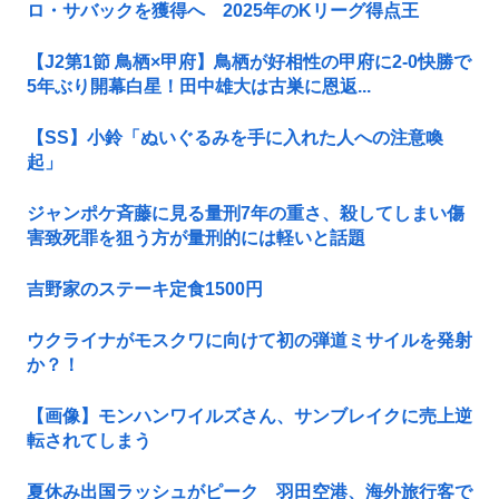
ロ・サバックを獲得へ 2025年のKリーグ得点王
【J2第1節 鳥栖×甲府】鳥栖が好相性の甲府に2-0快勝で
5年ぶり開幕白星！田中雄大は古巣に恩返...
【SS】小鈴「ぬいぐるみを手に入れた人への注意喚
起」
ジャンポケ斉藤に見る量刑7年の重さ、殺してしまい傷
害致死罪を狙う方が量刑的には軽いと話題
吉野家のステーキ定食1500円
ウクライナがモスクワに向けて初の弾道ミサイルを発射
か？！
【画像】モンハンワイルズさん、サンブレイクに売上逆
転されてしまう
夏休み出国ラッシュがピーク 羽田空港、海外旅行客で