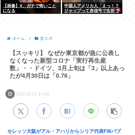
【画像】X、ガチで怖いこと
中国人アメリカ人「えっ！？
になる
ジャップって赤信号で右折で
きないの？」
ホーム
芸スポ
【スッキリ】 なぜか東京都が急に公表し
なくなった新型コロナ「実行再生産
数」・・ドイツ、3月上旬は「3」以上あっ
たが4月30日は「0.76」
2020.05.01 14:28
セレッソ大阪がアル・アハリからシリア代表FWパブ