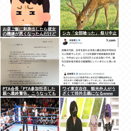
お昼ご飯に刺身出したら彼女
シカ「全部喰った」 祭り中止
の機嫌が悪くなったんだけど
俺が悪いのだろうか →…こ
れアウト？
PTA会長「PTA参加拒否した
ワイ東京在住、観光外人がう
親へ最終警告。こうなっても
ざくて排外主義になるwww
いい？」 （※画像あり）