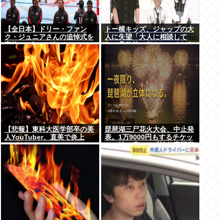
【全日本】ドリー・ファン
トー横キッズ、ジャップの大
ク・ジュニアさんの追悼式を
人に失望「大人に相談して
実施 スピニング・トー・ホー
も、具体的に何もしてくれな
ルドも流れる
い。結果的に傷つく。福祉は
自由が奪われる」
【悲報】東科大医学部卒の美
琵琶湖三尸花火大会、中止発
人YouTuber、直美で炎上
表。1万9000円もするチケッ
www
トの払い戻しは「法的専門家
への相談を行いながら」で確
約せず