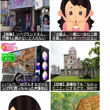
【画像】ソープランドさん、
「大阪人、一家に一台たこ焼
門番4人倒さないと入れない
き器」←ベルギーバージョン
ように映ってしまう
がコチラ・・・・・・
(ヽ^ん^) 「20万もするゲーミ
【悲報】原爆投下を「なかっ
ングPC買っちゃった❤連休は
たこと」にするデマ、SNSで
ゲーム三昧だ」一週間後「お
拡散されてしまう
届け物でーす」（ヽ´ん`）
「そう…」