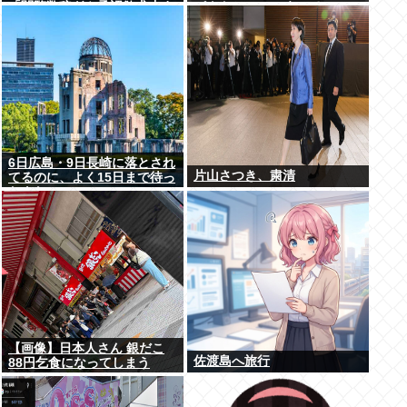
「閲覧数稼ぎや承認欲求止ま
パクトシティつくって...
らなくなった」
6日広島・9日長崎に落とされ
片山さつき、粛清
てるのに、よく15日まで待っ
たよな
【画像】日本人さん 銀だこ
佐渡島へ旅行
88円乞食になってしまう