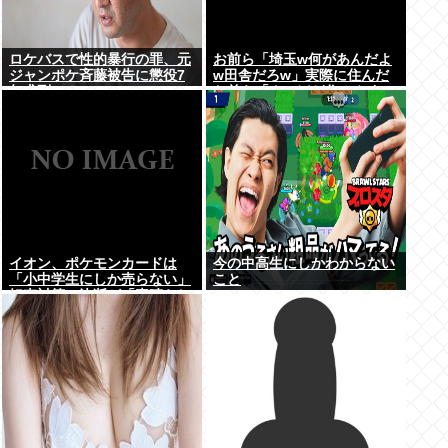
ロケバスで性的暴行の罪、元
お前ら「埼玉w何があんだよ
ジャンポケ斉藤被告に懲役7
w田舎だろw」実際に住んだ
年求刑⇒！
お前ら「クソほど住みやすい
困ることねえじゃん」
イオン、ポケモンカードは
今の中高生にしかわからない
「小中学生にしか売らない」
こと
転売対策の決断が「素晴らし
い」