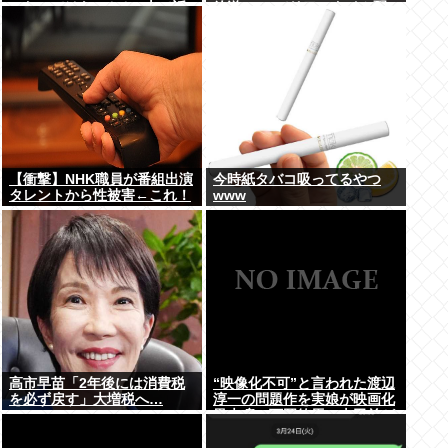
ったのではないかとX上で話
放送 TVerでリアルタイム配
題に（※動画あり）
信、見逃し配信も
【衝撃】NHK職員が番組出演
今時紙タバコ吸ってるやつ
タレントから性被害←これ！
www
高市早苗「2年後には消費税
“映像化不可”と言われた渡辺
を必ず戻す」大増税へ…
淳一の問題作を実娘が映画化
黒木瞳、西岡徳馬、吉田羊が
出演