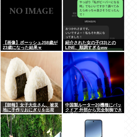
【画像】ボーッシュJS8歳が
紹介された女の子(33)との
23歳になった結果ｗ
LINE、順調すぎるww
【朗報】女子大生さん、被災
中国製ルーター20機種にバッ
地に手作りおにぎりを出荷
クドア 外部から完全制御でき
る機能が仕込まれていた