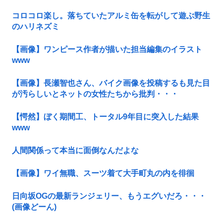
コロコロ楽し。落ちていたアルミ缶を転がして遊ぶ野生
のハリネズミ
【画像】ワンピース作者が描いた担当編集のイラスト
www
【画像】長瀬智也さん、バイク画像を投稿するも見た目
が汚らしいとネットの女性たちから批判・・・
【愕然】ぼく期間工、トータル9年目に突入した結果
www
人間関係って本当に面倒なんだよな
【画像】ワイ無職、スーツ着て大手町丸の内を徘徊
日向坂OGの最新ランジェリー、もうエグいだろ・・・
(画像どーん)