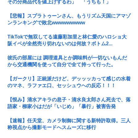
その分商品代を値上げするわ」 「うちも！」
【悲報】スプラトゥーンさん、もうリズム天国にアマゾ
ンランキングで敗北wwwwwwwww
TikTokで無双してる遠藤彩加里と林仁愛のハロショ大
阪イベが全然売り切れないのは何故？ボトム2...
彼氏の部屋には 調理道具とか調味料が一切ないもんだ
から交通機関を使って自分で全て持って行った。
【ガークリ】正統派だけど、デッッッカって感じの水着
のマネ、ラファエ口、セッシュウへの反応！！！
【恨み】清水アキラの息子・清水良太郎さん死去で、落
語家・柳家小はだが「いじめ」「暴行」被害告発
【速報】任天堂、カメラ制御に関する新特許取得。三人
称視点から撮影モードへスムーズに移行