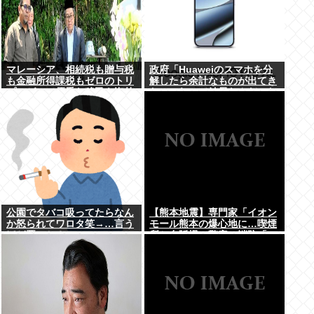
マレーシア、相続税も贈与税
政府「Huaweiのスマホを分
も金融所得課税もゼロのトリ
解したら余計なものが出てき
プルゼロで優秀な移民を海外
た」これって結局なんだった
から集めてしまう…
の？
公園でタバコ吸ってたらなん
【熊本地震】専門家「イオン
か怒られてワロタ笑→…言う
モール熊本の爆心地に…喫煙
ほど悪いか？
所と自販機」警察・消防「」
←これ・・・