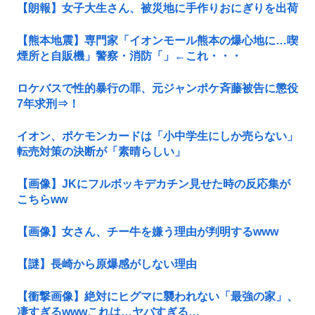
【朗報】女子大生さん、被災地に手作りおにぎりを出荷
【熊本地震】専門家「イオンモール熊本の爆心地に…喫
煙所と自販機」警察・消防「」←これ・・・
ロケバスで性的暴行の罪、元ジャンポケ斉藤被告に懲役
7年求刑⇒！
イオン、ポケモンカードは「小中学生にしか売らない」
転売対策の決断が「素晴らしい」
【画像】JKにフルボッキデカチン見せた時の反応集が
こちらww
【画像】女さん、チー牛を嫌う理由が判明するwww
【謎】長崎から原爆感がしない理由
【衝撃画像】絶対にヒグマに襲われない「最強の家」、
凄すぎるwwwこれは…ヤバすぎる…