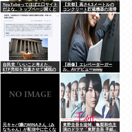
YouTubeってほぼエ口サイト
【京都】高さ4.3メートルの
だよな。トップページ開くと
コンクリート貯蔵機器の清掃
いつもチアダンスとかローア
中に転落し男性死亡、伏見区
ングルで撮影した街撮り動画
の工場
ばっか出てくるじゃん
自民党「いいこと考えた、
【画像】エレベーターガー
ETF売却を加速させて減税の
ル、AVデビューwww
財源にしよう」
元キャバ嬢のMINAさん（み
東野圭吾を追悼、亀梨和也主
なちゃん）が配信中に亡くな
演のドラマ「東野圭吾 手紙」