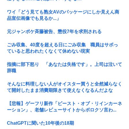
ワイ「どう見ても熟女AVのパッケージにしか見えん商
品宣伝画像でも見るか...」
元ジャンポケ斉藤被告、懲役7年を求刑される
ごみ収集、40度を超える日にごみ収集 職員はサボっ
ていると思われたくなくて休めない現実
指摘に部下怒り 「あなたは失格です」。上司は泣いて
辞職
そんなに料理しない人がオイスター買うと全然減らなく
て開封したまま消費期限きて使えなくなるんだよな
【悲報】ゲーフリ新作「ビースト・オブ・リインカーネ
ーション」、老舗レビューサイトからボロクソ言わ...
ChatGPTに聞いた10年後の18期