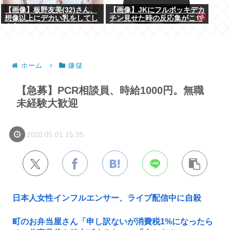
【画像】板野友美(32)さん、
【画像】JKにフルボッキデカ
想像以上にデカい乳をしてし
チン見せた時の反応集がこち
まうwww
らww
ホーム
嫌儲
【急募】PCR相談員、時給1000円。無職
未経験大歓迎
2020.05.01 15:35
日本人女性インフルエンサー、ライブ配信中に自殺
町のお弁当屋さん「申し訳ないが消費税1%になったら