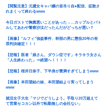
【閲覧注意】元臆女キャバ嬢の首吊り自●配信、拡散さ
れまくって終わるwww
今日ガストで胸糞悪いことがあった→…カップルとバト
ルしてあわや警察沙汰だったんだがどっちが悪い？
【画像】“ルフィ”強盗事件、幹部の男に懲役20年の有
罪判決確定！！！
【悲報】医者「娘さん、ダウン症です」キラキラ女さん
「人生終わった」⇒絶望へ！！！！
【悲報】桜井日奈子、下半身が豊満すぎてしまうwww
【画像】本田望結の妹、本田望結より実ってしまう
www
就活女子大生「マジでどうしよう。手取り20万超えて
て営業セコカン以外で転勤無しの会社ない」