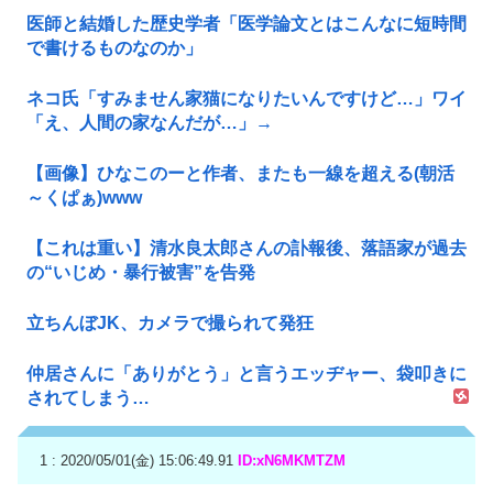
医師と結婚した歴史学者「医学論文とはこんなに短時間
で書けるものなのか」
ネコ氏「すみません家猫になりたいんですけど…」ワイ
「え、人間の家なんだが…」→
【画像】ひなこのーと作者、またも一線を超える(朝活
～くぱぁ)www
【これは重い】清水良太郎さんの訃報後、落語家が過去
の“いじめ・暴行被害”を告発
立ちんぼJK、カメラで撮られて発狂
仲居さんに「ありがとう」と言うエッヂャー、袋叩きに
されてしまう…
1 : 2020/05/01(金) 15:06:49.91
ID:xN6MKMTZM