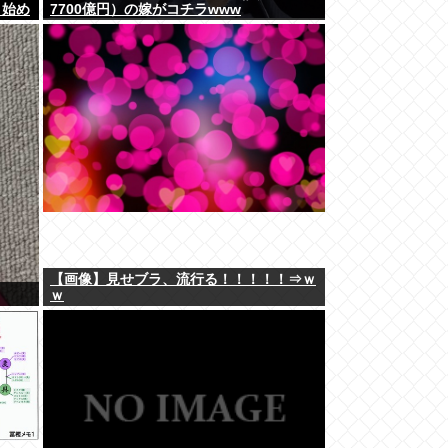
り始め
7700億円）の嫁がコチラwww
【画像】見せブラ、流行る！！！！！⇒ｗ
ｗ