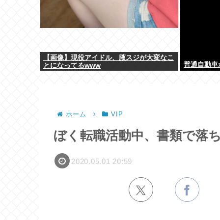
【画像】現役アイドル、腋スジが大変なこ
普通自動車
とになってるwww
ホーム
VIP
ぼく転職活動中、書類で落
2020.05.01 20:59