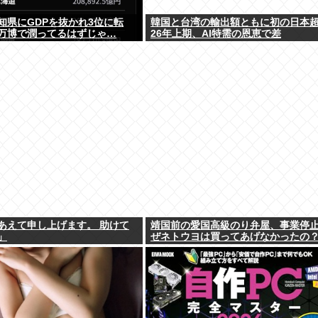
知県にGDPを抜かれ3位に転
韓国と台湾の輸出額ともに初の日本
万博で潤ってるはずじゃ…
26年上期、AI特需の恩恵で差
あえて申し上げます。 助けて
靖国前の愛国高級のり弁屋、事業停
」
ぜネトウヨは買ってあげなかったの