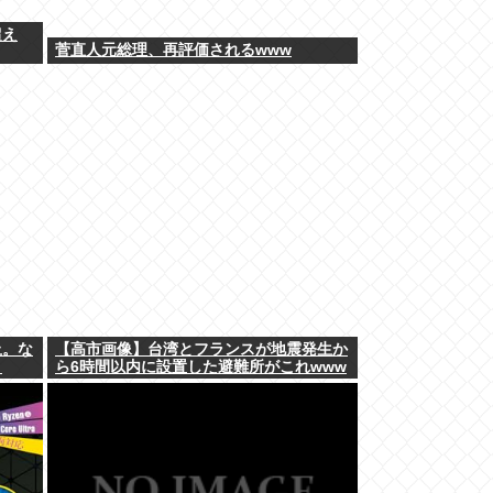
超え
菅直人元総理、再評価されるwww
止。な
【高市画像】台湾とフランスが地震発生か
？
ら6時間以内に設置した避難所がこれwww