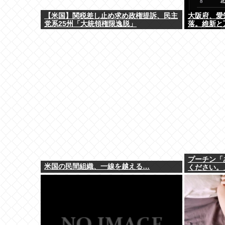
【米国】関税差し止め求め政権提訴、民主
大阪府、愛
党系25州「大統領権限逸脱」
落。維新と
プーチン「
米国の民間組織、一線を越える…
ください。