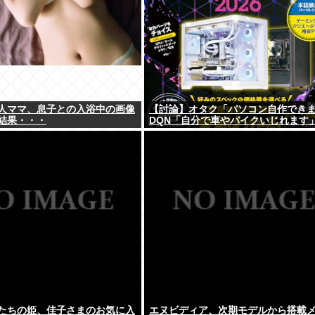
人ママ、息子との入浴中の画像
【討論】オタク「パソコン自作でき
結果・・・
DQN「自分で車やバイクいじれます
たちの姫、佳子さまのお気に入
エヌビディア、次期モデルから搭載