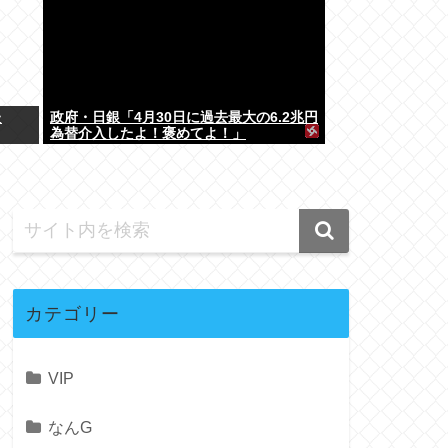
た
政府・日銀「4月30日に過去最大の6.2兆円
為替介入したよ！褒めてよ！」
カテゴリー
VIP
なんG