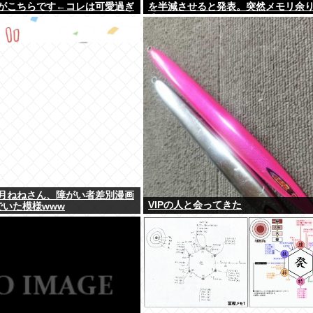
がこちらです←コレは可愛過ぎ
を半減させると発表。突然メモリ余
w w w w
るwww
月ねねさん、障がい者差別漫画
VIPの人と会ってきた
でいた模様www