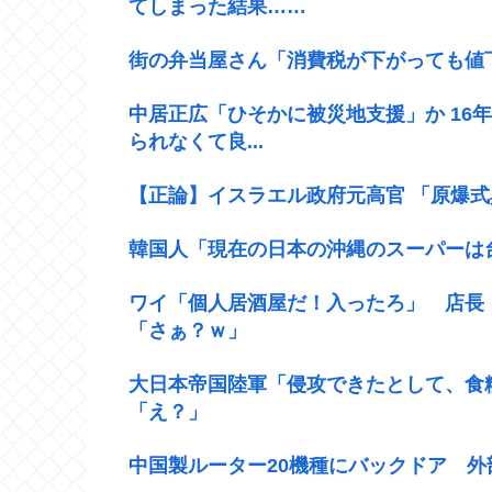
てしまった結果……
街の弁当屋さん「消費税が下がっても値
中居正広「ひそかに被災地支援」か 16
られなくて良...
【正論】イスラエル政府元高官 「原爆
韓国人「現在の日本の沖縄のスーパーは
ワイ「個人居酒屋だ！入ったろ」 店長「
「さぁ？ｗ」
大日本帝国陸軍「侵攻できたとして、食
「え？」
中国製ルーター20機種にバックドア 