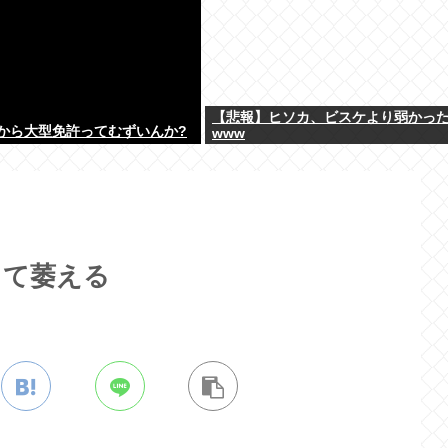
【悲報】ヒソカ、ビスケより弱かっ
から大型免許ってむずいんか?
www
ちて萎える