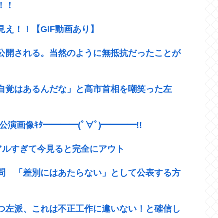
！！
え！！【GIF動画あり】
公開される。当然のように無抵抗だったことが
自覚はあるんだな」と高市首相を嘲笑った左
T公演画像ｷﾀ━━━━(ﾟ∀ﾟ)━━━━!!
アルすぎて今見ると完全にアウト
設問 「差別にはあたらない」として公表する方
つ左派、これは不正工作に違いない！と確信し