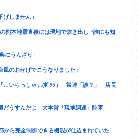
下げしません」
年の熊本地震直後には現地で炊き出し “誰にも知
式典にうんざり」
台風のおかげでこうなりました」
…いらっしゃぃ(ﾎﾞｿｯ」 常連「誰？」 店長
糧どうすんだよ」大本営「現地調達」陸軍
外部から完全制御できる機能が仕込まれていた