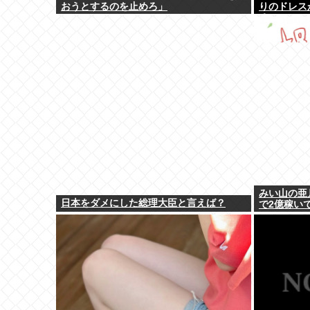
おうとするのを止めろ」
りのドレス
るw w w w 
みい山の亜
日本をダメにした総理大臣と言えば？
で2億稼い