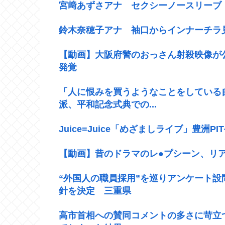
宮﨑あずさアナ セクシーノースリーブ
鈴木奈穂子アナ 袖口からインナーチラ見
【動画】大阪府警のおっさん射殺映像が
発覚
「人に恨みを買うようなことをしている
派、平和記念式典での...
Juice=Juice「めざましライブ」豊洲PI
【動画】昔のドラマのレ●プシーン、リ
“外国人の職員採用”を巡りアンケート
針を決定 三重県
高市首相への賛同コメントの多さに苛立