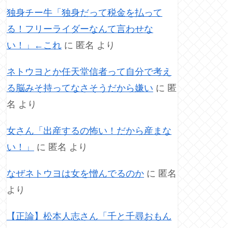
独身チー牛「独身だって税金を払って
る！フリーライダーなんて言わせな
い！」←これ
に
匿名
より
ネトウヨとか任天堂信者って自分で考え
る脳みそ持ってなさそうだから嫌い
に
匿
名
より
女さん「出産するの怖い！だから産まな
い！」
に
匿名
より
なぜネトウヨは女を憎んでるのか
に
匿名
より
【正論】松本人志さん「千と千尋おもん