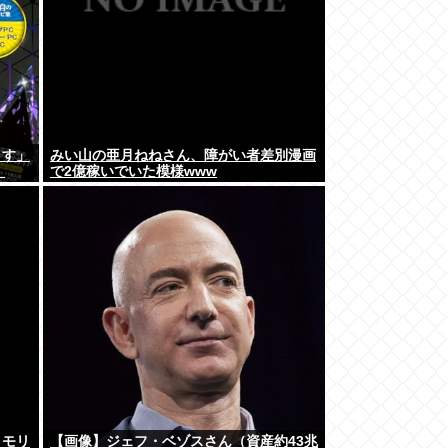
ます」
みい山の亜月ねねさん、障がい者差別漫画
」
で2億稼いでいた模様www
メモリ
【画像】ジェフ・ベゾスさん（資産約43兆