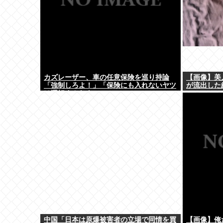
カズレーザー、車の任意保険を巡り持論
【画像】美
「強制しろよ！」「保険にも入れないヤツ
が流出した
は運転すんなよ」
中国「日本は原爆被害者の立場で同情を買
【画像】俺