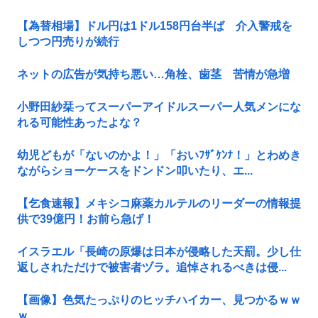
【為替相場】ドル円は1ドル158円台半ば 介入警戒を
しつつ円売りが続行
ネットの広告が気持ち悪い…角栓、歯茎 苦情が急増
小野田紗栞ってスーパーアイドルスーパー人気メンにな
れる可能性あったよな？
幼児どもが「ないのかよ！」「おいﾌｻﾞｹﾝﾅ！」とわめき
ながらショーケースをドンドン叩いたり、エ...
【乞食速報】メキシコ麻薬カルテルのリーダーの情報提
供で39億円！お前ら急げ！
イスラエル「長崎の原爆は日本が侵略した天罰。少し仕
返しされただけで被害者ヅラ。追悼されるべきは侵...
【画像】色気たっぷりのヒッチハイカー、見つかるｗｗ
ｗ