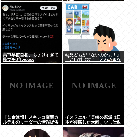
立憲
高市早苗首相、ちょけすぎて
幼児どもが「ないのかよ！」
民ブチギレwww
「おいﾌｻﾞｹﾝﾅ！」とわめきな
がらショーケースをドンドン
叩いたり、エルボーしたりし
だした
【乞食速報】メキシコ麻薬カ
イスラエル「長崎の原爆は日
ルテルのリーダーの情報提供
本が侵略した天罰。少し仕返
で39億円！お前ら急げ！
しされただけで被害者ヅラ。
追悼されるべきは侵略された
中国や韓国の人々だよ