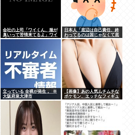
会社の上司「ワイくん、服が
日本人「底辺は自己責任、終
臭いって苦情来てるよ」ワイ
わってるのは国じゃなくて底
「すいません」
辺の人生」←これ
立っている 全裸が発生 。 ※
【画像】あの人気ムチムチな
大阪府泉大津市
ポケモン、エッチなフィギュ
アになる