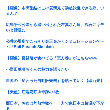
【画像】本田望結のこの表情見て勃起我慢できる奴、い
るん？
広島平和公園から追い出された左翼さん達、流石にキモ
いと話題に
公共の場所でこっそり金玉をかくシミュレーションゲー
ム「Ball Scratch Simulato...
【画像】富裕層が食べてる「恵方巻」がこちらwww
小野田華凛ちゃんの魅力を語りたい
世界の「変わった自動販売機」を貼っていく【珍百景】
【天使】江端妃咲＠奇跡の1枚
西日本、お盆は灼熱地獄へ 一方で東日本は気温が下が
る