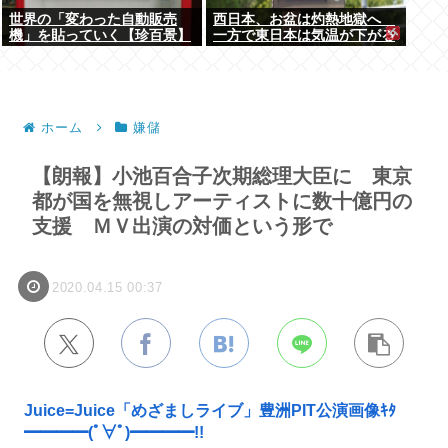
世界の「変わった自動販売
西日本、お盆は灼熱地獄へ
機」を貼っていく【珍百景】
一方で東日本は気温が下がる
ホーム
嫌儲
【朗報】小池百合子次期総理大臣に 東京
都が国を無視しアーティストに数十億円の
支援 ＭＶ出演の対価という形で
2020.04.15 00:37
Juice=Juice「めざましライブ」豊洲PIT公演画像ｷﾀ
━━━━(ﾟ∀ﾟ)━━━━!!