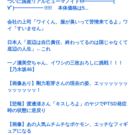
ついに国産リアルヒューマノイドｷﾀ━━━━━━(ﾟ
∀ﾟ)━━━━━━ !!!!! 本体価格は5...
会社の上司「ワイくん、服が臭いって苦情来てるよ」ワ
イ「すいません」
日本人「底辺は自己責任、終わってるのは国じゃなくて
底辺の人生」←これ
一ノ瀬美空ちゃん、イワシの三枚おろしに挑戦！！！
【乃木坂46】
【画像あり】剛力彩芽さんの現在の姿、エッッッッッッ
ッッッッッッ！
【悲報】渡邊渚さん「キスしろよ」のヤジでPTSD発症
時の状態に逆戻り
【画像】あの人気ムチムチなポケモン、エッチなフィギ
ュアになる