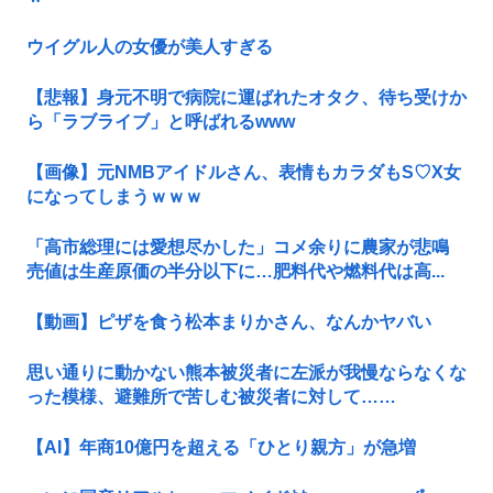
ウイグル人の女優が美人すぎる
【悲報】身元不明で病院に運ばれたオタク、待ち受けか
ら「ラブライブ」と呼ばれるwww
【画像】元NMBアイドルさん、表情もカラダもS♡X女
になってしまうｗｗｗ
「高市総理には愛想尽かした」コメ余りに農家が悲鳴
売値は生産原価の半分以下に…肥料代や燃料代は高...
【動画】ピザを食う松本まりかさん、なんかヤバい
思い通りに動かない熊本被災者に左派が我慢ならなくな
った模様、避難所で苦しむ被災者に対して……
【AI】年商10億円を超える「ひとり親方」が急増