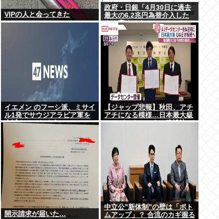
政府・日銀「4月30日に過去
VIPの人と会ってきた
最大の6.2兆円為替介入した
よ！褒めてよ！」
イエメン のフーシ派、ミサイ
【ジャップ悲報】秋田、アチ
ル1発でサウジアラビア軍を
アチになる模様…日本最大級
全滅させてしまうww
のAIデータセンター建設決
定！整備費は2兆円！
中立公”新体制”の壁は「ボト
開示請求が届いた…
ムアップ」？ 合流のカギ握る