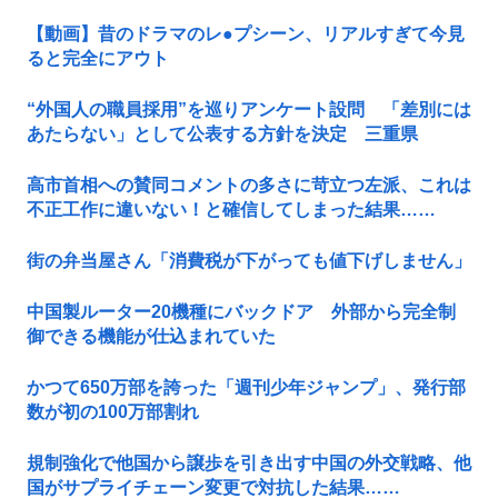
【動画】昔のドラマのレ●プシーン、リアルすぎて今見
ると完全にアウト
“外国人の職員採用”を巡りアンケート設問 「差別には
あたらない」として公表する方針を決定 三重県
高市首相への賛同コメントの多さに苛立つ左派、これは
不正工作に違いない！と確信してしまった結果……
街の弁当屋さん「消費税が下がっても値下げしません」
中国製ルーター20機種にバックドア 外部から完全制
御できる機能が仕込まれていた
かつて650万部を誇った「週刊少年ジャンプ」、発行部
数が初の100万部割れ
規制強化で他国から譲歩を引き出す中国の外交戦略、他
国がサプライチェーン変更で対抗した結果……