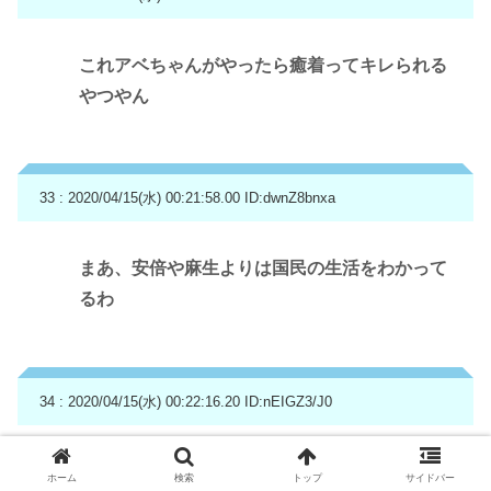
これアベちゃんがやったら癒着ってキレられる
やつやん
33 : 2020/04/15(水) 00:21:58.00
ID:dwnZ8bnxa
まあ、安倍や麻生よりは国民の生活をわかって
るわ
34 : 2020/04/15(水) 00:22:16.20
ID:nEIGZ3/J0
埼玉県は独立宣言しますよ 給付金を全世帯に
ホーム
検索
トップ
サイドバー