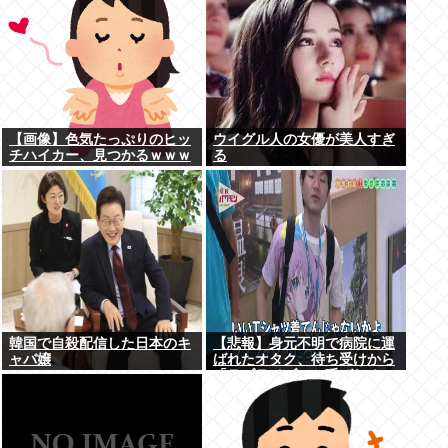
【画像】色気たっぷりのヒッ
ウイグル人の女優が美人すぎ
チハイカー、見つかるｗｗｗ
る
韓国で自殺配信した日本のキ
【悲報】身元不明で病院に運
ャバ嬢
ばれたオタク、待ち受けから
「ラブライブ」と呼ばれる
www