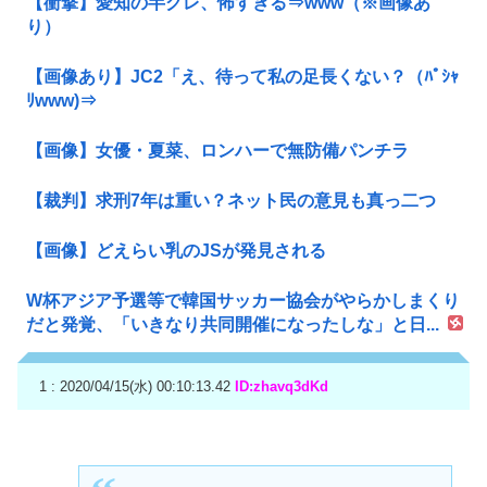
【衝撃】愛知の半グレ、怖すぎる⇒www（※画像あ
り）
【画像あり】JC2「え、待って私の足長くない？（ﾊﾟｼｬ
ﾘwww)⇒
【画像】女優・夏菜、ロンハーで無防備パンチラ
【裁判】求刑7年は重い？ネット民の意見も真っ二つ
【画像】どえらい乳のJSが発見される
W杯アジア予選等で韓国サッカー協会がやらかしまくり
だと発覚、「いきなり共同開催になったしな」と日...
1 : 2020/04/15(水) 00:10:13.42
ID:zhavq3dKd