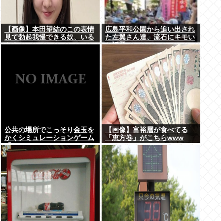
【画像】本田望結のこの表情
広島平和公園から追い出され
見て勃起我慢できる奴、いる
た左翼さん達、流石にキモい
ん？
と話題に
公共の場所でこっそり金玉を
【画像】富裕層が食べてる
かくシミュレーションゲーム
「恵方巻」がこちらwww
「Ball Scratch Simulator」
がSteamで発表される