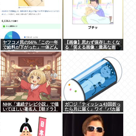
ヤフコメ民の56%「この一年
【画像】思わず保存したくな
で給料が下がった」一体どん
る「笑える画像・最高な画
な仕事してんだよこいつ
像」貼っていけwww
ら！？
NHK「連続テレビ小説」で描
ガ〇ジ「ティッシュ43回折っ
いてほしい著名人【朝ドラ】
たら月に届く」ワイ「バカ届
く訳ねーやろ！ｗやってみた
ろ！ｗ」