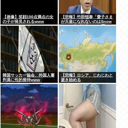
【画像】笑顔100点満点の女
【悲報】竹田恒泰「愛子さま
の子が発見されるwww
が天皇になれないのはSnow
Manに女がいないのと同じ」
X民「養子案はSnow Manに
竹田恒泰が入るようなもの」
韓国サッカー協会、外国人審
【悲報】ロシア、じわじわと
判員に性的接待www
逝き始める