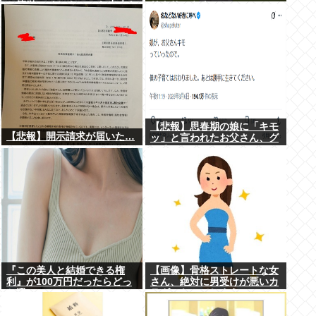
と簡単にイケる」 これ出来な
リクサーやろ…
いヤツはゲイ
【悲報】思春期の娘に「キモ
【悲報】開示請求が届いた…
ッ」と言われたお父さん、グ
レる
『この美人と結婚できる権
【画像】骨格ストレートな女
利』が100万円だったらどっ
さん、絶対に男受けが悪いカ
ち選ぶwww
ラダになってしまうｗｗｗ