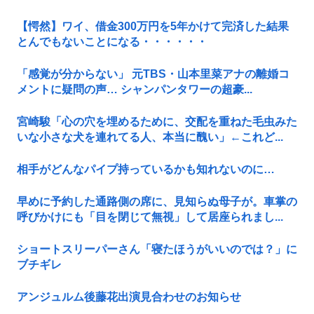
【愕然】ワイ、借金300万円を5年かけて完済した結果
とんでもないことになる・・・・・・
「感覚が分からない」 元TBS・山本里菜アナの離婚コ
メントに疑問の声… シャンパンタワーの超豪...
宮崎駿「心の穴を埋めるために、交配を重ねた毛虫みた
いな小さな犬を連れてる人、本当に醜い」←これど...
相手がどんなパイプ持っているかも知れないのに…
早めに予約した通路側の席に、見知らぬ母子が。車掌の
呼びかけにも「目を閉じて無視」して居座られまし...
ショートスリーパーさん「寝たほうがいいのでは？」に
ブチギレ
アンジュルム後藤花出演見合わせのお知らせ