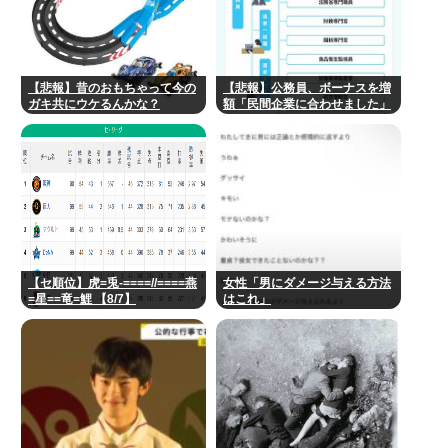
【悲報】昔のおもちゃって今の
【悲報】公務員、ボーナスを増
ガキ共にウケるんかな？
額「民間企業に合わせました」
【セ順位】虎=兎-====//====燕
女性「男にダメージ与える方法
=星==竜=鯉 【8/7】
はこれ」