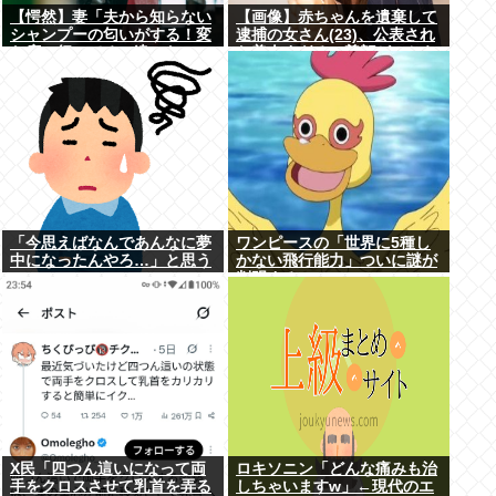
【愕然】妻「夫から知らない
【画像】赤ちゃんを遺棄して
シャンプーの匂いがする！変
逮捕の女さん(23)、公表され
な店に行ってるに違いな
た美人すぎるご尊顔がこちら
い！！！」探偵「調べたとこ
⇒www
ろ･･･」⇒結果ｗｗ
「今思えばなんであんなに夢
ワンピースの「世界に5種し
中になったんやろ…」と思う
かない飛行能力」ついに謎が
コンテンツ
判明するwww
X民「四つん這いになって両
ロキソニン「どんな痛みも治
手をクロスさせて乳首を弄る
しちゃいますw」←現代のエ