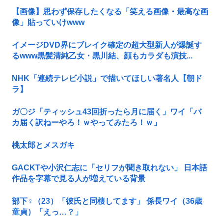
【画像】思わず保存したくなる「笑える画像・最高な画
像」貼っていけwww
イメージDVD界にブレイク確定の超大型新人が爆誕す
るwww黒髪清純乙女・黒川結、顔もカラダも演技...
NHK「連続テレビ小説」で描いてほしい著名人【朝ド
ラ】
ガ〇ジ「ティッシュ43回折ったら月に届く」ワイ「バ
カ届く訳ねーやろ！ｗやってみたろ！ｗ」
桃太郎とメスガキ
GACKTや小沢仁志に「セリフが聞き取れない」 日本語
作品を字幕で見る人が増えている背景
部下♀（23）「彼氏と同棲してます」 係長ワイ（36歳
童貞）「えっ…？」