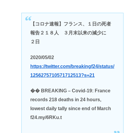
【コロナ速報】フランス、１日の死者
報告２１８人 ３月末以来の減少に
２日
2020/05/02
https://twitter.com/breakingf24/status/
1256275710571712513?s=21
�� BREAKING – Covid-19: France
records 218 deaths in 24 hours,
lowest daily tally since end of March
f24.my/6RKu.t