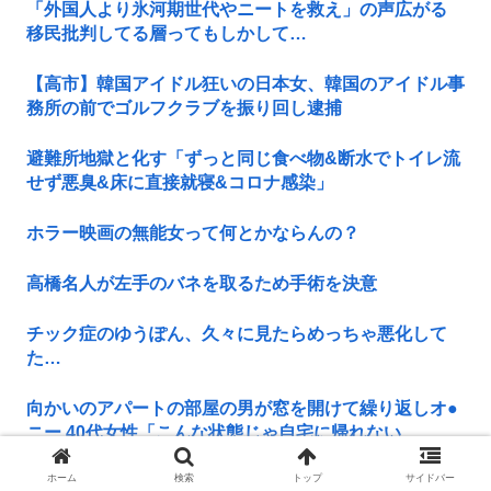
「外国人より氷河期世代やニートを救え」の声広がる
移民批判してる層ってもしかして…
【高市】韓国アイドル狂いの日本女、韓国のアイドル事
務所の前でゴルフクラブを振り回し逮捕
避難所地獄と化す「ずっと同じ食べ物&断水でトイレ流
せず悪臭&床に直接就寝&コロナ感染」
ホラー映画の無能女って何とかならんの？
高橋名人が左手のバネを取るため手術を決意
チック症のゆうぽん、久々に見たらめっちゃ悪化して
た…
向かいのアパートの部屋の男が窓を開けて繰り返しオ●
ニー 40代女性「こんな状態じゃ自宅に帰れない...
ホーム
検索
トップ
サイドバー
一度でも"精神疾患"になったらお終い。壊れた脳を元通