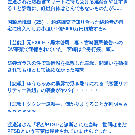
左遷された財務省エリートに待ち受ける運命がやばすぎ
る！と話題に、経歴自体はとんでもないものだが…...
国税局職員（25）、税務調査で知り合った納税者の自
宅に出入りしお小遣い1億5000万円頂戴するw...
【芸能】元EXILE・黒木啓司、妻・宮崎麗果被告への
DV事案で逮捕されていた 宮崎は全身打撲、頭...
防弾ガラスの件で誤情報を拡散した左派、間違いを指摘
されても頑として認めなかった結果……
【悲報】ゆうちゃみの暴露で浮き彫りになる『恋愛リア
リティー番組』の裏側がヤバイ・・・・・
【悲報】タクシー運転手、儲かりまくることが判明ｗｗ
ｗｗｗｗｗｗ
渡邊渚さん「私がPTSDと診断された当時、世間はまだ
PTSDという言葉は浸透されていませんでした...