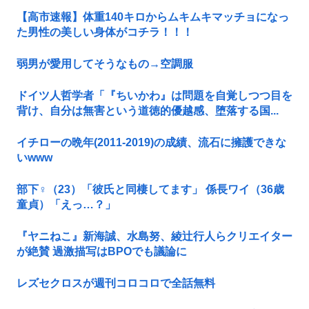
【高市速報】体重140キロからムキムキマッチョになっ
た男性の美しい身体がコチラ！！！
弱男が愛用してそうなもの→空調服
ドイツ人哲学者「『ちいかわ』は問題を自覚しつつ目を
背け、自分は無害という道徳的優越感、堕落する国...
イチローの晩年(2011-2019)の成績、流石に擁護できな
いwww
部下♀（23）「彼氏と同棲してます」 係長ワイ（36歳
童貞）「えっ…？」
『ヤニねこ』新海誠、水島努、綾辻行人らクリエイター
が絶賛 過激描写はBPOでも議論に
レズセクロスが週刊コロコロで全話無料