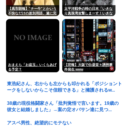
【高市朗報】"チー牛"とかいう
太平洋戦争の時の日本「いきな
不快なだけの差別用語、遂に完
り真珠湾攻撃しまーす！いきな
全に廃れて誰も使わなくなる！
りシンガポール侵略して捕虜虐
www
待しまーす！」
おまえら「お盆玉」いくらあげ
【悲報】大阪で白昼堂々誘拐事
る予定？
件発生 www
東浩紀さん、右からも左からも叩かれる「ポジショント
ークをしないからこそ信頼できる」と擁護されるw...
38歳の現役格闘家さん「批判覚悟で言います。19歳の
彼女と結婚しました」→案の定オバサン達に見つ...
アスペ男性、絶望的にモテない