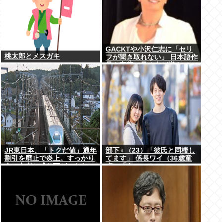
GACKTや小沢仁志に「セリ
桃太郎とメスガキ
フが聞き取れない」 日本語作
品を字幕で見る人が増えてい
る背景
JR東日本、「トクだ値」通年
部下♀（23）「彼氏と同棲し
割引を廃止で炎上。すっかり
てます」 係長ワイ（36歳童
金の亡者と成り下がったな
貞）「えっ…？」