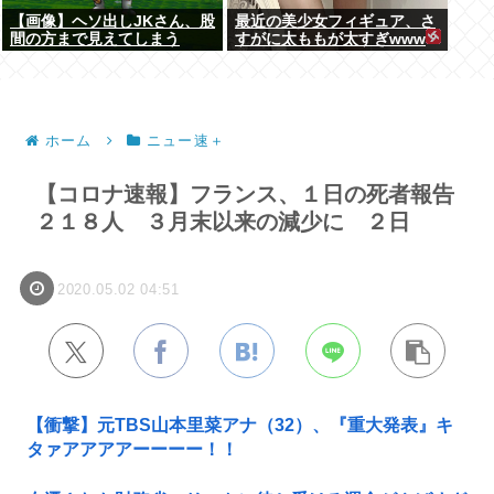
【画像】ヘソ出しJKさん、股
最近の美少女フィギュア、さ
間の方まで見えてしまう
すがに太ももが太すぎwww
www
ホーム
ニュー速＋
【コロナ速報】フランス、１日の死者報告
２１８人 ３月末以来の減少に ２日
2020.05.02 04:51
【衝撃】元TBS山本里菜アナ（32）、『重大発表』キ
タァアアアアーーーー！！