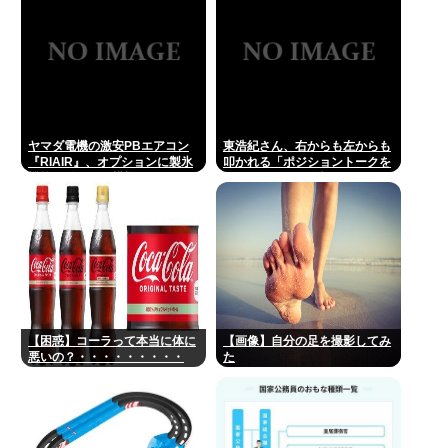
ヤマダ電機の激安PBエアコン
東浩紀さん、右からも左からも
『RIAIR』、オプションに製氷
叩かれる「ポジショントークを
機能も付いてた模様www
しないからこそ信頼できる」と
擁護されるwww
【困惑】コーラって本当に体に
【画像】自分の足を撮影してみ
悪いの？・・・・・・・・・
た