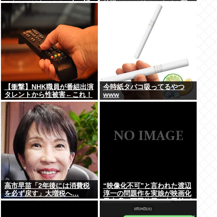
ったのではないかとX上で話
放送 TVerでリアルタイム配
題に（※動画あり）
信、見逃し配信も
【衝撃】NHK職員が番組出演
今時紙タバコ吸ってるやつ
タレントから性被害←これ！
www
高市早苗「2年後には消費税
“映像化不可”と言われた渡辺
を必ず戻す」大増税へ…
淳一の問題作を実娘が映画化
黒木瞳、西岡徳馬、吉田羊が
出演