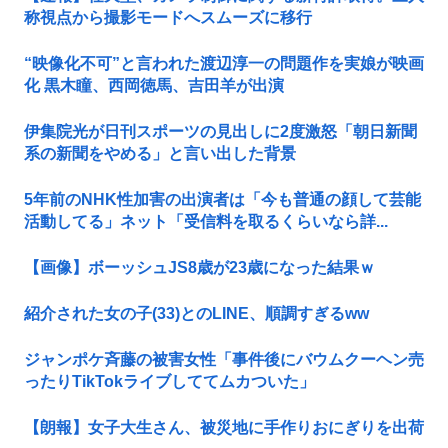
称視点から撮影モードへスムーズに移行
“映像化不可”と言われた渡辺淳一の問題作を実娘が映画
化 黒木瞳、西岡徳馬、吉田羊が出演
伊集院光が日刊スポーツの見出しに2度激怒「朝日新聞
系の新聞をやめる」と言い出した背景
5年前のNHK性加害の出演者は「今も普通の顔して芸能
活動してる」ネット「受信料を取るくらいなら詳...
【画像】ボーッシュJS8歳が23歳になった結果ｗ
紹介された女の子(33)とのLINE、順調すぎるww
ジャンポケ斉藤の被害女性「事件後にバウムクーヘン売
ったりTikTokライブしててムカついた」
【朗報】女子大生さん、被災地に手作りおにぎりを出荷