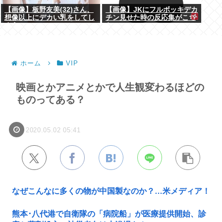
【画像】板野友美(32)さん、
【画像】JKにフルボッキデカ
想像以上にデカい乳をしてし
チン見せた時の反応集がこち
まうwww
らww
ホーム
VIP
映画とかアニメとかで人生観変わるほどの
ものってある？
2020.05.02 05:41
なぜこんなに多くの物が中国製なのか？…米メディア！
熊本･八代港で自衛隊の「病院船」が医療提供開始、診