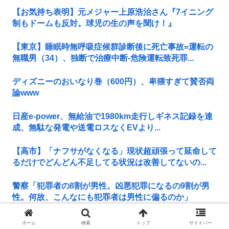
【お気持ち表明】元メジャー上原浩治さん『7イニング
制もドームも反対。球児の生の声を聞け！』
【東京】睡眠時無呼吸症候群診断後に死亡事故=運転の
無職男（34）、独断で治療中断-危険運転致死罪...
ディズニーのおいなり巻（600円）、卑猥すぎて賛否両
論www
日産e-power、無給油で1980km走行しギネス記録を達
成、無駄な発電や送電ロスなくEVより...
【高市】「ナフサがなくなる」現状超頑張って延命して
るだけでどんどん不足してる状況は改善してないの...
警察「犯罪者の8割が男性。凶悪犯罪になるの9割が男
性。何故、こんなにも犯罪者は男性に偏るのか」
減 税 し て 社会保障費 ど う す ん の ？ 左翼はこれダン
ホーム
検索
トップ
サイドバー