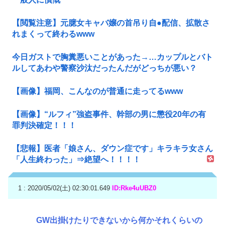
【閲覧注意】元臆女キャバ嬢の首吊り自●配信、拡散さ
れまくって終わるwww
今日ガストで胸糞悪いことがあった→…カップルとバト
ルしてあわや警察沙汰だったんだがどっちが悪い？
【画像】福岡、こんなのが普通に走ってるwww
【画像】“ルフィ”強盗事件、幹部の男に懲役20年の有
罪判決確定！！！
【悲報】医者「娘さん、ダウン症です」キラキラ女さん
「人生終わった」⇒絶望へ！！！！
1 : 2020/05/02(土) 02:30:01.649
ID:Rke4uUBZ0
GW出掛けたりできないから何かそれくらいの