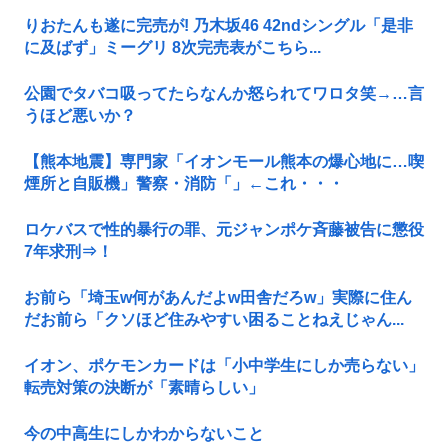
りおたんも遂に完売が! 乃木坂46 42ndシングル「是非
に及ばず」ミーグリ 8次完売表がこちら...
公園でタバコ吸ってたらなんか怒られてワロタ笑→…言
うほど悪いか？
【熊本地震】専門家「イオンモール熊本の爆心地に…喫
煙所と自販機」警察・消防「」←これ・・・
ロケバスで性的暴行の罪、元ジャンポケ斉藤被告に懲役
7年求刑⇒！
お前ら「埼玉w何があんだよw田舎だろw」実際に住ん
だお前ら「クソほど住みやすい困ることねえじゃん...
イオン、ポケモンカードは「小中学生にしか売らない」
転売対策の決断が「素晴らしい」
今の中高生にしかわからないこと