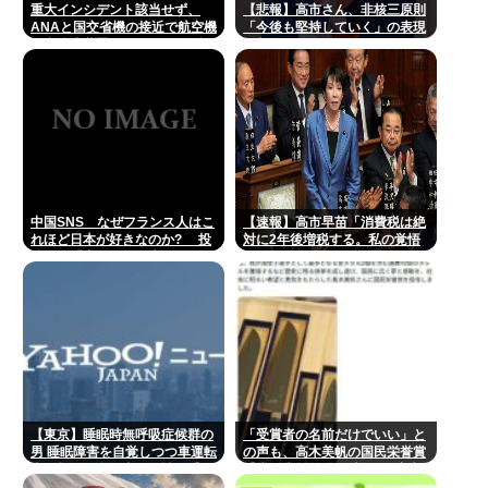
重大インシデント該当せず、
【悲報】高市さん、非核三原則
ANAと国交省機の接近で航空機
「今後も堅持していく」の表現
衝突防止装置（TCAS）の警報
を削除www
が作動したトラブル、羽田空港
沖、全日空に通知
中国SNS なぜフランス人はこ
【速報】高市早苗「消費税は絶
れほど日本が好きなのか? 投
対に2年後増税する。私の覚悟
稿では「中国人も日本が好き」
だ。」
「普通の人は…」[8/6]
【東京】睡眠時無呼吸症候群の
「受賞者の名前だけでいい」と
男 睡眠障害を自覚しつつ車運転
の声も、高木美帆の国民栄誉賞
事故起こし自転車の女性に重傷
受賞副賞《包丁10本》に”高市
負わせ…「厳重処分」意見つけ
総理の名前も刻印”