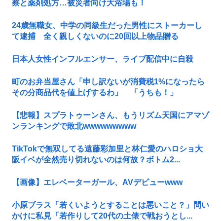
察と薬剤処方…被災者向け大浴場も！
24歳無職女、中学の同級生だった男性にストーカーし
て逮捕 全く親しくないのに20回以上物品贈る
日本人女性インフルエンサー、ライブ配信中に自殺
町のお弁当屋さん「申し訳ないが消費税1%になったら
その分商品代を値上げするわ」 「うちも！」
【悲報】スプラトゥーンさん、もうリズム天国にアマゾ
ンランキングで敗北wwwwwwwww
TikTokで無双してる遠藤彩加里と林仁愛のハロショ大
阪イベが全然売り切れないのは何故？ボトム2...
【画像】エレベーターガール、AVデビューwww
小原ブラス「若くいようとすることは悪いこと？」問い
かけに私見「若作りして20代の土俵で戦おうとし...