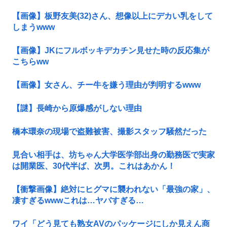
【画像】板野友美(32)さん、想像以上にデカい乳をして
しまうwww
【画像】JKにフルボッキデカチン見せた時の反応集が
こちらww
【画像】女さん、チー牛を嫌う理由が判明するwww
【謎】長崎から原爆感がしない理由
橋本環奈の現場で盗難被害、撮影スタッフ騒然だった
見合い相手は、坊ちゃん大学医学部出身の勤務医で実家
は開業医、30代半ば、次男。これはあかん！
【衝撃画像】絶対にヒグマに襲われない「最強の家」、
凄すぎるwwwこれは…ヤバすぎる…
ワイ「どう見ても熟女AVのパッケージにしか見えん商