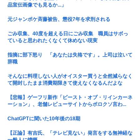
品宣伝画像でも見るか...」
元ジャンポケ斉藤被告、懲役7年を求刑される
ごみ収集、40度を超える日にごみ収集 職員はサボっ
ていると思われたくなくて休めない現実
指摘に部下怒り 「あなたは失格です」。上司は泣いて
辞職
そんなに料理しない人がオイスター買うと全然減らなく
て開封したまま消費期限きて使えなくなるんだよな
【悲報】ゲーフリ新作「ビースト・オブ・リインカーネ
ーション」、老舗レビューサイトからボロクソ言わ...
ChatGPTに聞いた10年後の18期
【正論】有吉氏、「テレビ見ない」発言をする無神経な
一般人に憤慨