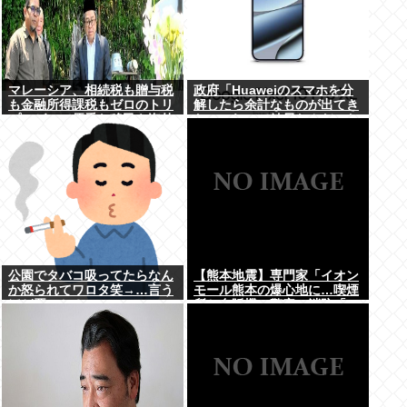
マレーシア、相続税も贈与税
政府「Huaweiのスマホを分
も金融所得課税もゼロのトリ
解したら余計なものが出てき
プルゼロで優秀な移民を海外
た」これって結局なんだった
から集めてしまう…
の？
公園でタバコ吸ってたらなん
【熊本地震】専門家「イオン
か怒られてワロタ笑→…言う
モール熊本の爆心地に…喫煙
ほど悪いか？
所と自販機」警察・消防「」
←これ・・・