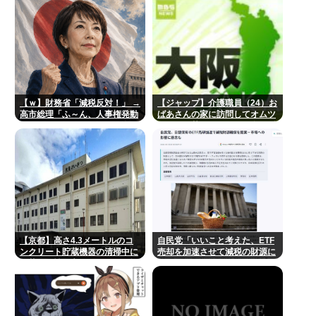
書類送検
【ｗ】財務省「減税反対！」 →
【ジャップ】介護職員（24）お
高市総理「ふ～ん、人事権発動
ばあさんの家に訪問してオムツ
ね？」 → 結果 www
とか取り替えたついでに金の延
べ棒を盗み逮捕
【京都】高さ4.3メートルのコ
自民党「いいこと考えた、ETF
ンクリート貯蔵機器の清掃中に
売却を加速させて減税の財源に
転落し男性死亡、伏見区の工場
しよう」