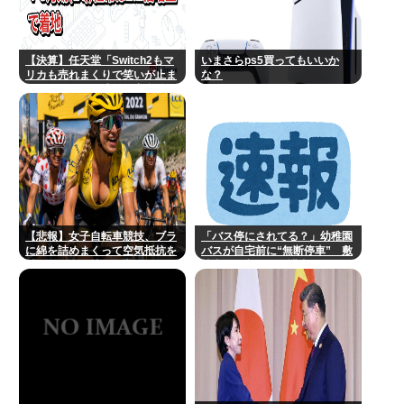
【決算】任天堂「Switch2もマ
いまさらps5買ってもいいか
リカも売れまくりで笑いが止ま
な？
らんどすえ！」連結経常利益は
前年同期比2.2倍の2061億円に
【悲報】女子自転車競技、ブラ
「バス停にされてる？」幼稚園
に綿を詰めまくって空気抵抗を
バスが自宅前に“無断停車” 敷
減らすチート技が発覚ｗｗｗ
地内に侵入も…保護者マナーに
「我慢の限界」