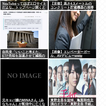
YouTubeってほぼエ口サイト
【京都】高さ4.3メートルの
だよな。トップページ開くと
コンクリート貯蔵機器の清掃
いつもチアダンスとかローア
中に転落し男性死亡、伏見区
ングルで撮影した街撮り動画
の工場
ばっか出てくるじゃん
自民党「いいこと考えた、
【画像】エレベーターガー
ETF売却を加速させて減税の
ル、AVデビューwww
財源にしよう」
元キャバ嬢のMINAさん（み
東野圭吾を追悼、亀梨和也主
なちゃん）が配信中に亡くな
演のドラマ「東野圭吾 手紙」