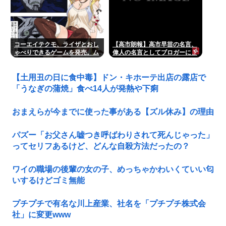
コーエイテクモ、ライザとおし
【高市朗報】高市早苗の名言、
ゃべりできるゲームを発売。ム
偉人の名言としてブロガーにま
チムチムワァ
とめられてしまう…✨
【土用丑の日に食中毒】ドン・キホーテ出店の露店で
「うなぎの蒲焼」食べ14人が発熱や下痢
おまえらが今までに使った事がある【ズル休み】の理由
パズー「お父さん嘘つき呼ばわりされて死んじゃった」
ってセリフあるけど、どんな自殺方法だったの？
ワイの職場の後輩の女の子、めっちゃかわいくていい匂
いするけどゴミ無能
プチプチで有名な川上産業、社名を「プチプチ株式会
社」に変更www