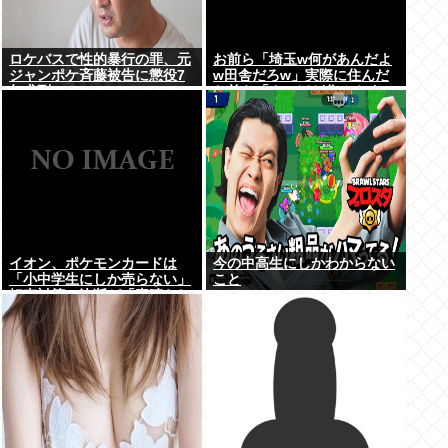
ロケバスで性的暴行の罪、元
お前ら「埼玉w何があんだよ
ジャンポケ斉藤被告に懲役7
w田舎だろw」実際に住んだ
年求刑⇒！
お前ら「クソほど住みやすい
困ることねえじゃん」
イオン、ポケモンカードは
今の中高生にしかわからない
「小中学生にしか売らない」
こと
転売対策の決断が「素晴らし
い」