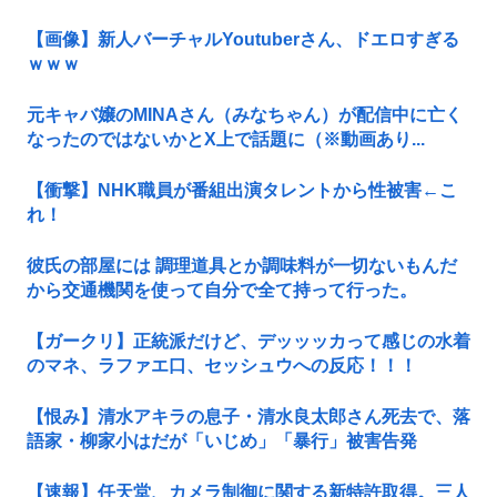
【画像】新人バーチャルYoutuberさん、ドエロすぎる
ｗｗｗ
元キャバ嬢のMINAさん（みなちゃん）が配信中に亡く
なったのではないかとX上で話題に（※動画あり...
【衝撃】NHK職員が番組出演タレントから性被害←こ
れ！
彼氏の部屋には 調理道具とか調味料が一切ないもんだ
から交通機関を使って自分で全て持って行った。
【ガークリ】正統派だけど、デッッッカって感じの水着
のマネ、ラファエ口、セッシュウへの反応！！！
【恨み】清水アキラの息子・清水良太郎さん死去で、落
語家・柳家小はだが「いじめ」「暴行」被害告発
【速報】任天堂、カメラ制御に関する新特許取得。三人