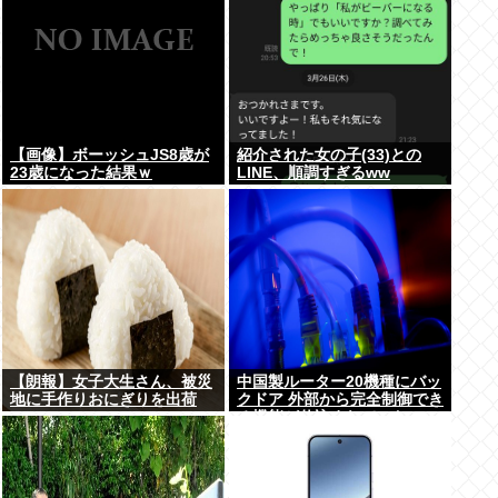
【画像】ボーッシュJS8歳が
紹介された女の子(33)との
23歳になった結果ｗ
LINE、順調すぎるww
【朗報】女子大生さん、被災
中国製ルーター20機種にバッ
地に手作りおにぎりを出荷
クドア 外部から完全制御でき
る機能が仕込まれていた