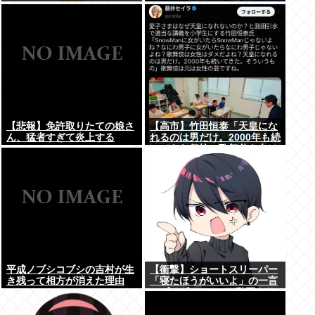
www
【悲報】免許取りたての娘さ
【高市】竹田恒泰「天皇にな
ん、猛者すぎて炎上する
れるのは男だけ。2000年も続
www
いてきた伝統。歌舞伎も女は
駄目だよね？」
平成ノブシコブシの吉村が生
【衝撃】ショートスリーパー
き残って相方が消えた理由
「寝たほうがいいよ」の一言
にブチギレwww(※動画あり)