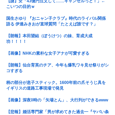
【謎】女「43億円注文して……キャンセルっと！」←
こいつの目的ｗ
国生さゆり 『おニャン子クラブ』時代のライバル関係
語る 伊達みきおが直球質問「たとえば誰です？」
【朗報】本田望結（ぼうけつ）の妹、育成大成
功！！！！
【画像】NHKの素朴な女子アナが可愛すぎる
【朗報】仙台育英のチア、今年も爆乳ワキ見せ祭りがシ
コすぎる
柄の部分が息子スティック。1600年前の爪そうじ具を
イギリスの道路工事現場で発見
【画像】深夜0時の「矢場とん」、大行列ができるwww
【悲報】婚活専門家「男が求めてきた過去一『ヤバい条