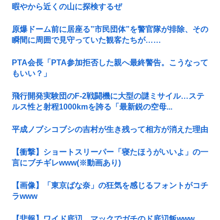
暇やから近くの山に探検するぜ
原爆ドーム前に居座る”市民団体”を警官隊が排除、その
瞬間に周囲で見守っていた観客たちが……
PTA会長「PTA参加拒否した親へ最終警告。こうなって
もいい？」
飛行開発実験団のF-2戦闘機に大型の謎ミサイル…ステ
ルス性と射程1000kmを誇る「最新鋭の空母...
平成ノブシコブシの吉村が生き残って相方が消えた理由
【衝撃】ショートスリーパー「寝たほうがいいよ」の一
言にブチギレwww(※動画あり)
【画像】「東京ばな奈」の狂気を感じるフォントがコチ
ラwww
【悲報】ワイド底辺、マックでガチのド底辺飯www