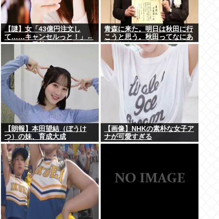
【謎】女「43億円注文し
青森に来た。明日は秋田に行
て……キャンセルっと！」←
こうと思う。秋田ってなにあ
こいつの目的ｗ
るんだ？
【朗報】本田望結（ぼうけ
【画像】NHKの素朴な女子ア
つ）の妹、育成大成
ナが可愛すぎる
功！！！！