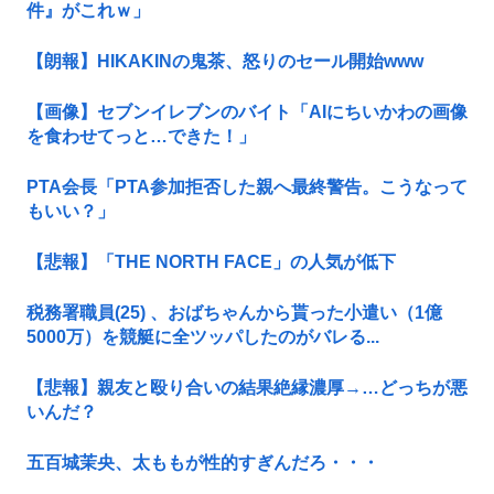
件』がこれｗ」
【朗報】HIKAKINの鬼茶、怒りのセール開始www
【画像】セブンイレブンのバイト「AIにちいかわの画像
を食わせてっと…できた！」
PTA会長「PTA参加拒否した親へ最終警告。こうなって
もいい？」
【悲報】「THE NORTH FACE」の人気が低下
税務署職員(25) 、おばちゃんから貰った小遣い（1億
5000万）を競艇に全ツッパしたのがバレる...
【悲報】親友と殴り合いの結果絶縁濃厚→…どっちが悪
いんだ？
五百城茉央、太ももが性的すぎんだろ・・・