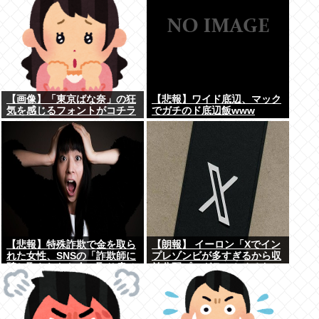
【画像】「東京ばな奈」の狂
【悲報】ワイド底辺、マック
気を感じるフォントがコチラ
でガチのド底辺飯www
www
【悲報】特殊詐欺で金を取ら
【朗報】 イーロン「Xでイン
れた女性、SNSの「詐欺師に
プレゾンビが多すぎるから収
騙し取られたお金、取り戻せ
益分配プログラムやめるわ」
ます」」に釣られさらに240
万円失うwww