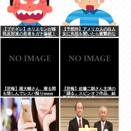
【ブチギレ】ホリエモンが移
【予想外】アメリカ人の白人
民反対派の若者をガチ論破！
女に先祖を聞いたら衝撃的な
スタジオが凍りついた瞬間が
ことを言い出した
ヤバすぎる…
【悲報】堀大輔さん、寝る間
【悲報】佐藤二朗さん主演の
も惜しんでレスバ祭りwww
「踊る」スピンオフ作品、結
局撮影中止が決定www