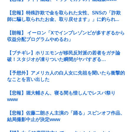
【悲報】特殊詐欺で金を取られた女性、SNSの「詐欺
師に騙し取られたお金、取り戻せます」」に釣られ...
【朗報】 イーロン「Xでインプレゾンビが多すぎるから
収益分配プログラムやめるわ」
【ブチギレ】ホリエモンが移民反対派の若者をガチ論
破！スタジオが凍りついた瞬間がヤバすぎる…
【予想外】アメリカ人の白人女に先祖を聞いたら衝撃的
なことを言い出した
【悲報】堀大輔さん、寝る間も惜しんでレスバ祭り
www
【悲報】佐藤二朗さん主演の「踊る」スピンオフ作品、
結局撮影中止が決定www