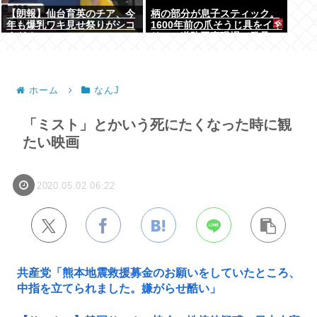
【朗報】仙台育英のチア、今
柄の部分が息子スティック。
年も爆乳ワキ見せ祭りがシコ
1600年前の爪そうじ具をイギ
すぎる
リスの道路工事現場で発見
ホーム
なんJ
「ミスト」とかいう死にたくなった時に観
たい映画
2020.05.02 06:22
共産党「熊本地震救援募金のお願いをしていたところ、
中指を立てられました。嫌がらせ酷い」