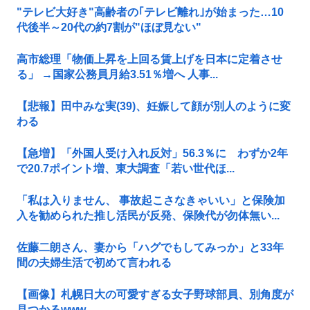
"テレビ大好き"高齢者の｢テレビ離れ｣が始まった…10
代後半～20代の約7割が"ほぼ見ない"
高市総理「物価上昇を上回る賃上げを日本に定着させ
る」 →国家公務員月給3.51％増へ 人事...
【悲報】田中みな実(39)、妊娠して顔が別人のように変
わる
【急増】「外国人受け入れ反対」56.3％に わずか2年
で20.7ポイント増、東大調査「若い世代ほ...
「私は入りません、 事故起こさなきゃいい」と保険加
入を勧められた推し活民が反発、保険代が勿体無い...
佐藤二朗さん、妻から「ハグでもしてみっか」と33年
間の夫婦生活で初めて言われる
【画像】札幌日大の可愛すぎる女子野球部員、別角度が
見つかるwww