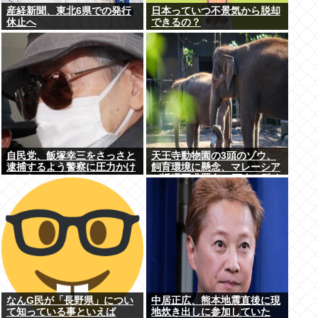
産経新聞、東北6県での発行
日本っていつ不景気から脱却
休止へ
できるの？
自民党、飯塚幸三をさっさと
天王寺動物園の3頭のゾウ、
逮捕するよう警察に圧力かけ
飼育環境に懸念、マレーシア
ていたwww
が返還要求署名17万人。酷す
ぎる日本の動物園
なんG民が「長野県」につい
中居正広、熊本地震直後に現
て知っている事といえば
地炊き出しに参加していた