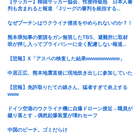
【サッカー】韓国サッカー協会、性接待疑惑 日本人審
判も含まれると報道 「Jリーグの審判を統括する...
なぜプーチンはウクライナ侵攻をやめられないのか？！
熊本県知事の要請をガン無視したTBS、避難所に取材
班が押し入ってプライバシーに全く配慮しない報道...
【悲報】X「アスペの検査した結果wwwwwwwww」
中居正広、熊本地震直後に現地炊き出しに参加していた
【悲報】免許取りたての娘さん、猛者すぎて炎上する
www
ドイツ空港のウクライナ機に自爆ドローン接近→職員が
蹴り落とす→偶然起爆装置が壊れセーフ
中国のビーチ。ゴミだらけ