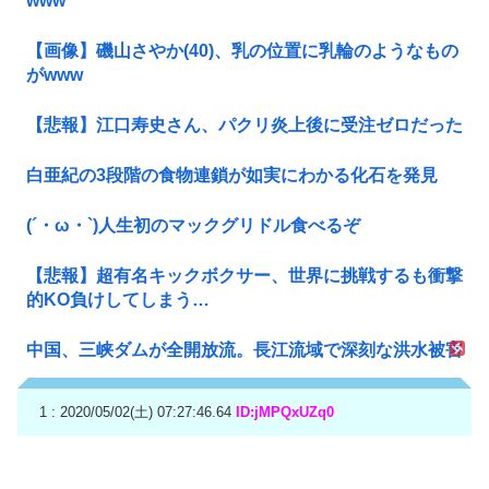
www
【画像】磯山さやか(40)、乳の位置に乳輪のようなもの
がwww
【悲報】江口寿史さん、パクリ炎上後に受注ゼロだった
白亜紀の3段階の食物連鎖が如実にわかる化石を発見
(´・ω・`)人生初のマックグリドル食べるぞ
【悲報】超有名キックボクサー、世界に挑戦するも衝撃
的KO負けしてしまう…
中国、三峡ダムが全開放流。長江流域で深刻な洪水被害
1 : 2020/05/02(土) 07:27:46.64
ID:jMPQxUZq0