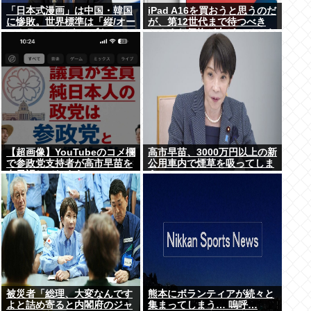
「日本式漫画」は中国・韓国
iPad A16を買おうと思うのだ
に惨敗。世界標準は「縦/オー
が、第12世代まで待つべき
ルカラー」の”ウェブトゥー
か？まだ価格が上がっていく
ン”に
ようなら、いま買っときたい
が…
【超画像】YouTubeのコメ欄
高市早苗、3000万円以上の新
で参政党支持者が高市早苗を
公用車内で煙草を吸ってしま
在日認してしまうwww
う…
被災者「総理、大変なんです
熊本にボランティアが続々と
よと詰め寄ると内閣府のジャ
集まってしまう… 嗚呼…