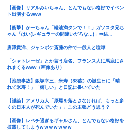
【画像】リアルみいちゃん、とんでもない格好でイベン
ト出演するwww
【衝撃】かーちゃん「軽油満タンで！！」ガソスタ兄ち
ゃん「はい(レギュラーの間違いだろな…)」⇒結...
唐澤貴洋、ジャンポケ斎藤の件で一般人と喧嘩
「シャトレーゼ」とか言う店名、フランス人に馬鹿にさ
れまくるwww（画像あり）
【池袋事故】飯塚幸三、米寿（88歳）の誕生日に「晴
れて米寿！」「嬉しい」と日記に書いていた
【議論】アメリカ人「原爆を落とさなければ、もっと多
くの日本人が死んでいた」←この主張どう思う？
【画像】レベチ過ぎるギャルさん、とんでもない格好を
披露してしまうw w w w w w w