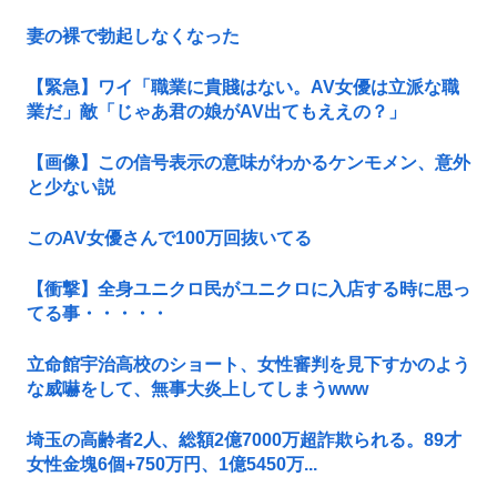
妻の裸で勃起しなくなった
【緊急】ワイ「職業に貴賤はない。AV女優は立派な職
業だ」敵「じゃあ君の娘がAV出てもええの？」
【画像】この信号表示の意味がわかるケンモメン、意外
と少ない説
このAV女優さんで100万回抜いてる
【衝撃】全身ユニクロ民がユニクロに入店する時に思っ
てる事・・・・・
立命館宇治高校のショート、女性審判を見下すかのよう
な威嚇をして、無事大炎上してしまうwww
埼玉の高齢者2人、総額2億7000万超詐欺られる。89才
女性金塊6個+750万円、1億5450万...