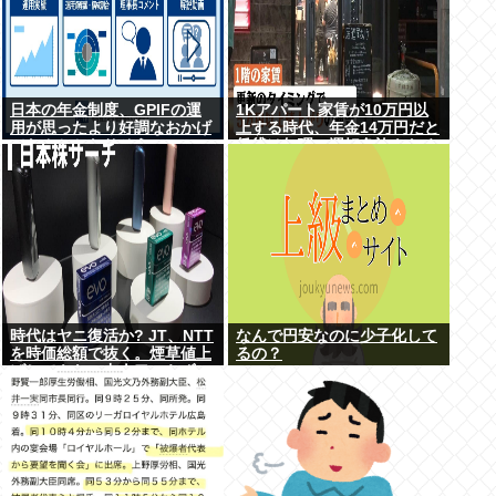
日本の年金制度、GPIFの運
1Kアパート家賃が10万円以
用が思ったより好調なおかげ
上する時代、年金14万円だと
でなんとかなりそう
賃貸は無理、運転免許もなく
移住も困難
時代はヤニ復活か? JT、NTT
なんで円安なのに少子化して
を時価総額で抜く。煙草値上
るの？
げしてもヤニ中人口へらずに
加熱式煙草のシュアのびる