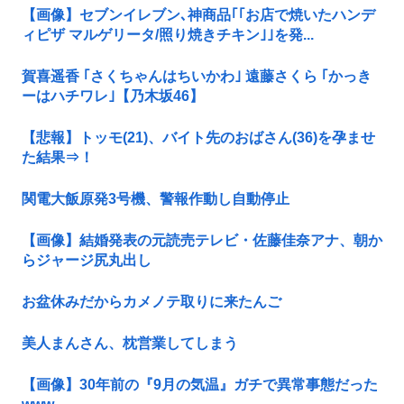
【画像】セブンイレブン､神商品｢｢お店で焼いたハンデ
ィピザ マルゲリータ/照り焼きチキン｣｣を発...
賀喜遥香 ｢さくちゃんはちいかわ｣ 遠藤さくら ｢かっき
ーはハチワレ｣【乃木坂46】
【悲報】トッモ(21)、バイト先のおばさん(36)を孕ませ
た結果⇒！
関電大飯原発3号機、警報作動し自動停止
【画像】結婚発表の元読売テレビ・佐藤佳奈アナ、朝か
らジャージ尻丸出し
お盆休みだからカメノテ取りに来たんご
美人まんさん、枕営業してしまう
【画像】30年前の『9月の気温』ガチで異常事態だった