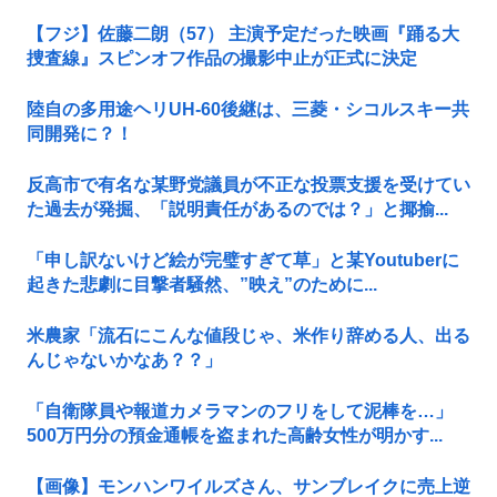
【フジ】佐藤二朗（57） 主演予定だった映画『踊る大
捜査線』スピンオフ作品の撮影中止が正式に決定
陸自の多用途ヘリUH-60後継は、三菱・シコルスキー共
同開発に？！
反高市で有名な某野党議員が不正な投票支援を受けてい
た過去が発掘、「説明責任があるのでは？」と揶揄...
「申し訳ないけど絵が完璧すぎて草」と某Youtuberに
起きた悲劇に目撃者騒然、”映え”のために...
米農家「流石にこんな値段じゃ、米作り辞める人、出る
んじゃないかなあ？？」
「自衛隊員や報道カメラマンのフリをして泥棒を…」
500万円分の預金通帳を盗まれた高齢女性が明かす...
【画像】モンハンワイルズさん、サンブレイクに売上逆