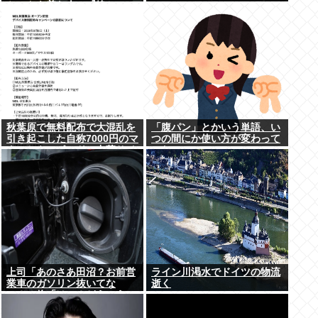
ケットを着た人に『静かに 』
とすごまれた」
秋葉原で無料配布で大混乱を
「腹パン」とかいう単語、い
引き起こした自称7000円のマ
つの間にか使い方が変わって
ウスとキーボード、中華サイ
いた・・・・・
トで1500円で売られるゴミだ
ったwww
上司「あのさあ田沼？お前営
ライン川渇水でドイツの物流
業車のガソリン抜いてな
逝く
い？」俺「はぁ？どういうこ
とすか？」上司「自分の車に
入れ替えたりしてない？？」