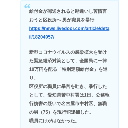
‪給付金が郵送されると勘違いし苦情言
おうと区役所へ 男が職員を暴行
https://news.livedoor.com/article/deta
il/18204957/
新型コロナウイルスの感染拡大を受け
た緊急経済対策として、全国民に一律
10万円を配る「特別定額給付金」を巡
り、
区役所の職員に暴言を吐き、暴行した
として、愛知県警中村署は1日、公務執
行妨害の疑いで名古屋市中村区、無職
の男（75）を現行犯逮捕した。
職員にけがはなかった。