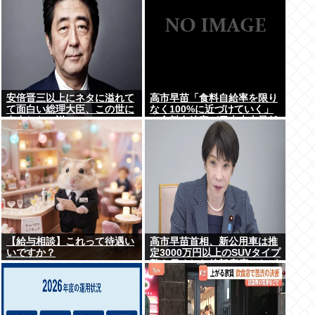
⇒結果ｗｗ
安倍晋三以上にネタに溢れて
高市早苗「食料自給率を限り
て面白い総理大臣、この世に
なく100%に近づけていく」
存在しない説www
→食料自給率が日本史上最低
になってしまう
【給与相談】これって待遇い
高市早苗首相、新公用車は推
いですか？
定3000万円以上のSUVタイプ
贅を尽くした後部座席でたば
こを吸うのが至福の時間か ど
んどん延びる乗車時間