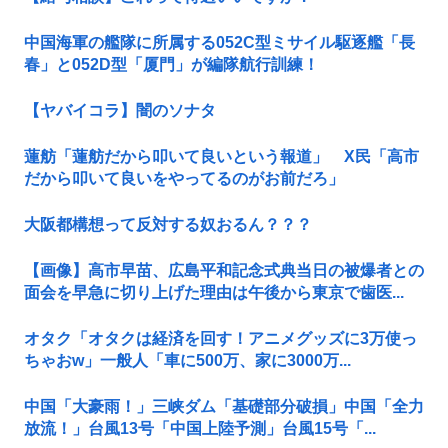
中国海軍の艦隊に所属する052C型ミサイル駆逐艦「長
春」と052D型「厦門」が編隊航行訓練！
【ヤバイコラ】闇のソナタ
蓮舫「蓮舫だから叩いて良いという報道」 X民「高市
だから叩いて良いをやってるのがお前だろ」
大阪都構想って反対する奴おるん？？？
【画像】高市早苗、広島平和記念式典当日の被爆者との
面会を早急に切り上げた理由は午後から東京で歯医...
オタク「オタクは経済を回す！アニメグッズに3万使っ
ちゃおw」一般人「車に500万、家に3000万...
中国「大豪雨！」三峡ダム「基礎部分破損」中国「全力
放流！」台風13号「中国上陸予測」台風15号「...