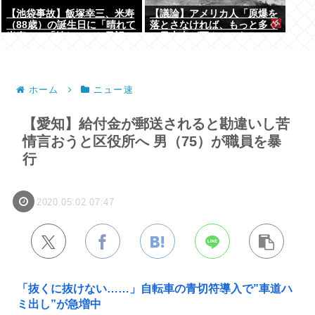
【池袋事故】飯塚幸三、米寿
【議論】アメリカ人「原爆を
（88歳）の誕生日に「晴れて
落とさなければ、もっと多く
米寿！」「嬉しい」と日記に
の日本人が死んでいた」←こ
書いていた
の主張どう思う？
ホーム
ニュー速
【愛知】給付金が郵送されると勘違いし苦
情言おうと区役所へ 男（75）が職員を暴
行
2020.05.02 07:47
「抜くに抜けない……」自転車の青切符導入で”車道ハ
ミ出し”が急増中