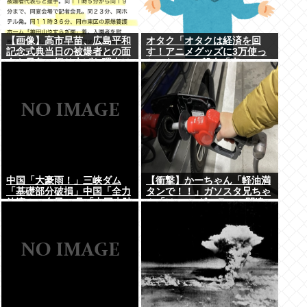
【画像】高市早苗、広島平和
オタク「オタクは経済を回
記念式典当日の被爆者との面
す！アニメグッズに3万使っ
会を早急に切り上げた理由は
ちゃおw」一般人「車に500
午後から東京で歯医者に行く
万、家に3000万、観光して5
ためでしたwww
万、交際費に5万」
中国「大豪雨！」三峡ダム
【衝撃】かーちゃん「軽油満
「基礎部分破損」中国「全力
タンで！！」ガソスタ兄ちゃ
放流！」台風13号「中国上陸
ん「はい(レギュラーの間違
予測」台風15号「中国接近
いだろな…)」⇒結果ｗｗ
（画像」中国「台風同時上
陸！（穀物生産が壊滅危機」
→